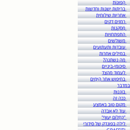
הֲפוּגוֹת
בריתות ישנות וחדשות
אחריות שילוחית
רמזים דקים
מַסְקָנוֹת
התפתחויות
משולשים
עוּבדות ותעתועים
במילים אחרות
מה נשתנה?
סיכומי-ביניים
לעמוד מהצד
בחיפוש אחר הַיֵּמִים
במדבר
בּוֹנְנוּת
ככה זה
מקום טוב באמצע
עוד לא אבדה
"כַּחֲלוֹם יָעוּף"
לילה בפונדק של סידורי