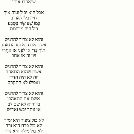
שיאהבו אותו
אבל הוא יכול ועוד איך
לזיין בלי לאהוב
כְּמוֹ שֶׁעוֹשָׂה בַּטֶּבַע
כול חיה מיוחמת
והוא לא צריך להרגיש
אשם אם הוא לא התאהב
תּוֹך כְּדֵי או לִפְנֵי או אַחֲרֵי
זיון זה או אחר
והוא לא צריך להרגיש
אשם שהוא התאהב
וזה לא היה הדדי
ואפילו לא התקרב
והוא לא צריך להרגיש
אשם אם התאהבו
בו והוא לא שם לב
או נותר יבש ואדיש
לא כול ציפור היא זמיר
לא כול פרח הוא ורד
לא כול מילה היא נדר