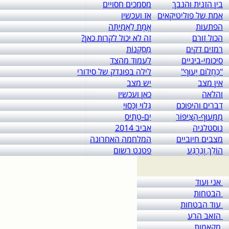
בין הזנית והנבך
מסמכים חסויים
אמת של פוליטיקאים
אז ועכשיו
הפתעות
אֱמֶת לַאֲמִיתָּה
הכול זורם
זה לא יכול לקרות כאן?
רמזים דקים
מַסְקָנוֹת
סיכומי-ביניים
לעמוד מהצד
"כַּחֲלוֹם יָעוּף"
לילה בפונדק של סידורי
אין מצב
יש מצב
והלאה
כאן ועכשיו
דברים והיפוכם
גָּלוּי וְכָּסוּי
מִמְּעוּף-הַצִּיפּוֹר
יַם-טֶתִיס
נוסטלגיה
אביב 2014
מצבים חיוביים
המלחמה האחרונה
הוֹלֵךְ וְנִרְגַּע
פטנט רשום
אני ועוד
הבטחות
עוד הבטחות
הזאב הרע
מקאמות