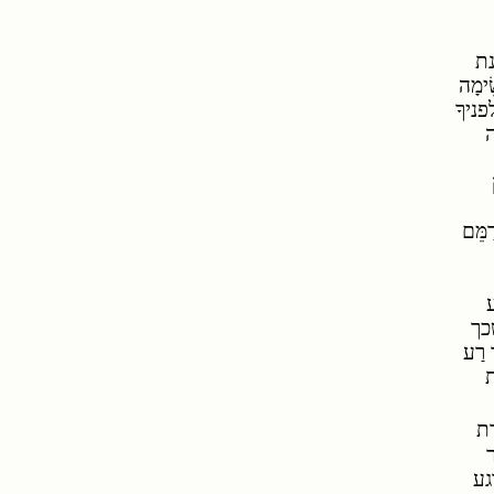
נת
ִימָה
פניךָ
ה
מֵּם
שכך
רַע
ת
רת
ר
גע