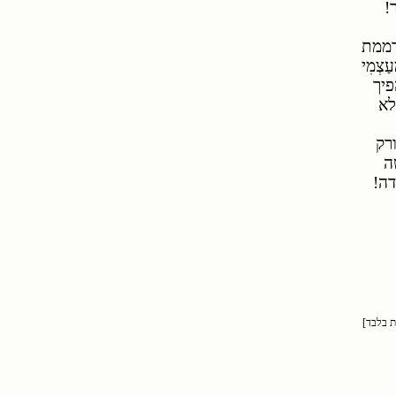
ר!
מדממת
צְמִי
פיך
פלא
רק
ה
דה!
ת בלבד]