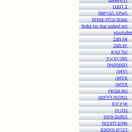
GRAFFITI
2 לטנגו
העיקר הבריאות
שונות ובלתי-צפויות
links to: itai sobol on
youtube
אין מצב
יש מצב
קול קורא
חוּקֵי הַר-נִיר
הִסתפקויות
הָלְאָה
והלאה
והלאה
כאן ועכשיו
במלכות ליליפוט
אֶרֶץ זָבַת
ככה זה
המקום והזמן
אִתִּים לחרבות
דברים והיפוכם