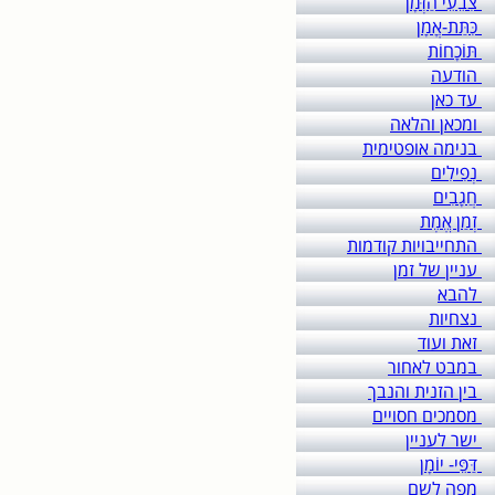
צִבֵעֵי הַזְּמָן
כִּתַּת-אֳמָן
תּוֹכָחוֹת
הודעה
עד כאן
ומכאן והלאה
בנימה אופטימית
נְפִילִים
חֲגָבִים
זְמַן אֱמֶת
התחייבויות קודמות
עניין של זמן
להבא
נצחיות
זאת ועוד
במבט לאחור
בין הזנית והנבך
מסמכים חסויים
ישר לעניין
דַּפֵּי- יוֹמָן
מפה לשם