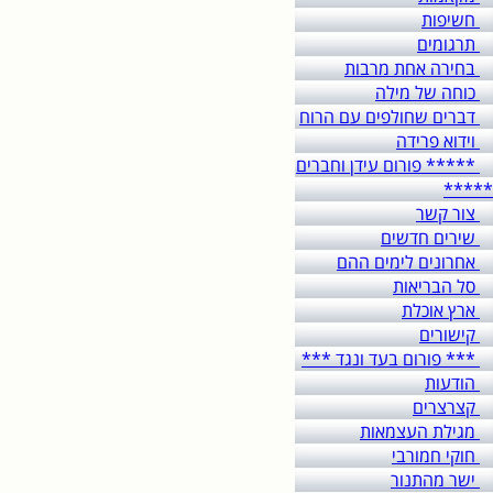
חשיפות
תרגומים
בחירה אחת מרבות
כוחה של מילה
דברים שחולפים עם הרוח
וידוא פרידה
***** פורום עידן וחברים
*****
צור קשר
שירים חדשים
אחרונים לימים ההם
סל הבריאות
ארץ אוכלת
קישורים
*** פורום בעד ונגד ***
הודעות
קצרצרים
מגילת העצמאות
חוקי חמורבי
ישר מהתנור