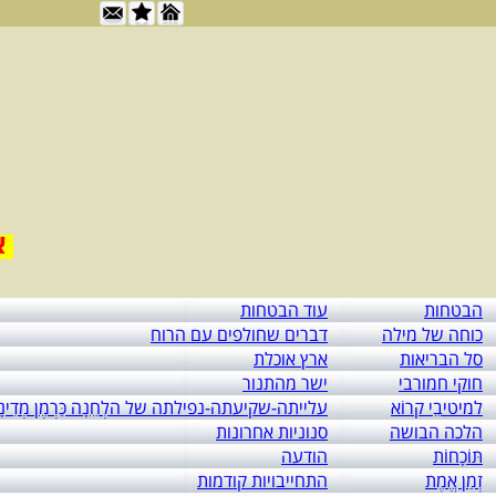
אור לי
הבטחות
עוד הבטחות
כוחה של מילה
דברים שחולפים עם הרוח
סל הבריאות
ארץ אוכלת
חוקי חמורבי
ישר מהתנור
למיטיבֵי קרוֹא
עלייתה-שקיעתה-נפילתה של הלְחֵנָה כַּרְמֶן מְדִינָ
הלכה הבושה
סנוניות אחרונות
תּוֹכָחוֹת
הודעה
זְמַן אֱמֶת
התחייבויות קודמות