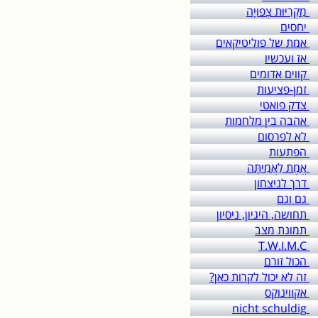
מִקְרִיּוּת צְפוּיָה
יחסים
אמת של פוליטיקאים
אז ועכשיו
קווים אדומים
זמן-פציעות
צדק פואטי
אהבה בין מלחמות
לא לפרסום
הפתעות
אֱמֶת לַאֲמִיתָּה
דרך לניצחון
גם וגם
תחושה, היגיון, ניסיון
תמונת מצב
T.W.I.M.C
הכול זורם
זה לא יכול לקרות כאן?
אקווינוקס
nicht schuldig