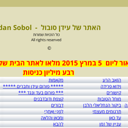
האתר של עידן סובול - Idan Sobol
כול הזכויות שמורות
All rights reserved
©
ום 5 במרץ 2015 מלאו לאתר הבית של עידן סובול
רבע מיליון כניסות
הזאב הרע
מקאמות
וידוא פרידה
***** פורום עידן וחברים *****
קישורים
*** פורום בעד ונגד ***
מוחל הטובות
קצפת ודובדבנים
ה
ביקור הנחליאלי הלבן
דבוֹרים
תרגומים מעצמי
לִפְנֵי ואַחרֵי
עד כאן
ומכאן והלאה
עניין של זמן
להבא