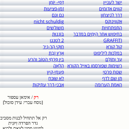
ישר לעניין
דַּפֵּי- יוֹמָן
קווים אדומים
זמן-פציעות
דרך לניצחון
גם וגם
אקווינוקס
nicht schuldig
התפתחויות
משולשים
בחיפוש אחר הַיֵּמִים במדבר
בּוֹנְנוּת
GRAFFITI
2 לטנגו
קול קורא
חוּקֵי הַר-נִיר
במלכות ליליפוט
אֶרֶץ זָבַת
עֵר וְחוֹלֵם
בין פִּרְחֵי הטוֹב והרע
רשימות שפורסמו באייל הקורא
הָלְאָה
שטח פרטי
פַּעֲמֻי-קַיִץ
תן שם לדף
לא שוכח
האמת הערומה
אבני-דרך עתיקות
רק
/ אימאן עספור
[נוסח עברי: עידן סובול]
רק אל תתחיל לבנות מסביבי
גדר הפרדה זִיּוּנִית
למנוע ממני לצאת ולבוא