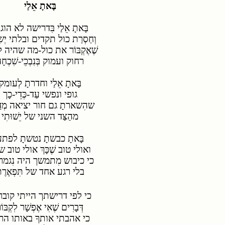
בָּאתָ אֵלַי
בָּאתָ אֵלַי
בִּדרישה לא הוג
וְחַסְרַת כול תקדים ובלתי יְשׂ
שֶׁאֶקְבּוֹר את כול-מה שהיה ל
רחוק ועמוק בְּנִבְכֵי-שִׁכְחָ
בָּאתָ
אֵלַי
וחדרתָ
לְעומק
גופי ונפשי עַד-כְּדֵי-כָך
שהִשארתָ גם חור יציאה מְדַ
מהַצַּד השני של יֵשׁוּתִי
בָּאתָ כבשתָ נטשתָ לפתע
ואולי טוב שֶׁכָּךְ אולי טוב 
כי כיבוש מִתמשך היה נִגמר 
בלי רגע אחד של תִּפְאֶרֶ
כי לפי דרישתך הייתי קוב
דְּבָרִים
שֶׁאִי
אֶפְשָׁר
לִקְבּוֹ
כי אהבתי אותךָ באותו הר