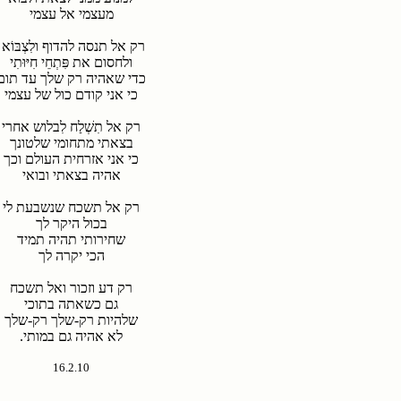
מעצמי אל עצמי
רק אל תנסה להדוף ולִצְבּוֹא
ולחסום את פִּתְחֵי חִיּוּתִי
כדי שאהיה רק שלך עד תום
כי אני קודם כול של עצמי
רק אל תִשְׁלַח לִבלוש אחרי
בצאתי מתחומי שלטונך
כי אני אזרחית העולם וכך
אהיה בצאתי ובואי
רק אל תשכח שנשבעת לי
בכול היקר לך
שחירותי תהיה תמיד
הכי יקרה לך
רק דע וזכור ואל תשכח
גם כשאתה בתוכי
שלהיות רק-שלך רק-שלך
לא אהיה גם במותי.
16.2.10