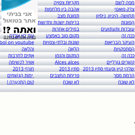
מפה לשם
מִקְרִיּוּת צְפוּיָה
יחסים
צדק פואטי
אהבה בין מלחמות
לא לפרסום
תחושה, היגיון, ניסיון
תמונת מצב
T.W.I.M.C
הֲפוּגוֹת
בריתות ישנות וחדשות
אחריות שילוחית
עוּבדות ותעתועים
במילים אחרות
מה נשתנה?
ככה זה
מקום טוב באמצע
עוד לא אבדה
בניית אתרים בחינם
העיקר הבריאות
שונות ובלתי-צפויות
sobol on youtube
הִסתפקויות
הָלְאָה
והלאה
ככה זה
המקום והזמן
אִתִּים לחרבות
קְשָׁרִים גּוֹרָלִיִּים
Alces alces
אוויר לנשימה
שלהי קיץ ופעמי סתיו 2013
סתיו 2013
חורף 2013
הרמת מסך
פריחת החצבים
יְמוֹת הַגְּשָׁמִים
לא שוכח
לא שוכח
קוּם הִתְנַעֵרָה !