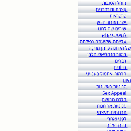
מוחל הטובות
קצפת ודובדבנים
פרפראות
ישר מתנור חדש
שירים שהולחנו
למיטיבֵי קרוֹא
עלייתה-שקיעתה-נפילתה
של הלְחֵנָה כַּרְמֶן מְדִינָה
ביקור הנחליאלי הלבן
דברים
דבוֹרים
הרהורי אתמול בענייני
היום
סנוניות ראשונות
Sex Appeal
הלכה הבושה
סנוניות אחרונות
תרגומים מעצמי
לִפְנֵי ואַחרֵי
בדרך אליך