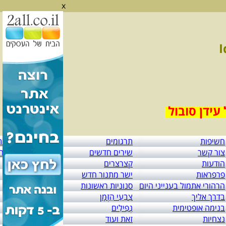
x
חשיפות
תרגומים
בחירה אחת מרבות
צור קשר
שירים חדשים
אחרונים לימים הה
הודעות
קצרצרים
מגילת העצמאות
פרפראות
ישר מתנור חדש
שירים שהולחנו
הרהורי אתמול בענייני היום
סנוניות ראשונות
Sex Appeal
בדרך אליך
צִבֵעֵי הַזְּמָן
כִּתַּת-אֳמָן
בנימה אופטימית
נְפִילִים
חֲגָבִים
נצחיות
זאת ועוד
במבט לאחור