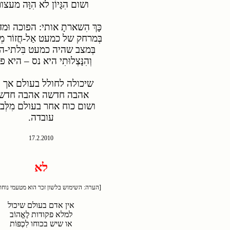
ושום הִגָּיוֹן לא הִוָּה מעצו
כָּךְ הִשארתָ אותי: הפוכה וּ
בְּמרחק של כמעט אַל-חֲזוֹר מֵעַ
בְּמצב שהיה כמעט
בִּלתי-ה
וְהִנָּצְלוּתִי היא נס – היא 
שיכולה לחולל בעולם אך ו
אהבה חדשה אהבה חדש
ושום כוח אחר בעולם מִלְּב
עובדה.
17.2.2010
לא
[הערה: השימוש בלשון זכר הוא מטעמי נוחו
אין אדם בעולם שיכול
למלא פקודות
לֶאֱהוֹב
או שיש בכוחו לִכְפּוֹת