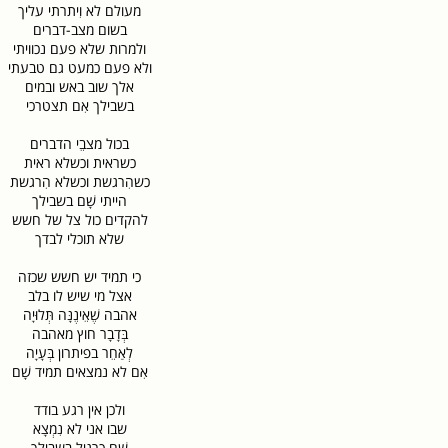
מעולם לא וִיתרתי עליך
בשום מצב-דברים
ולמרות שלא פעם נכוויתי
ולא פעם כמעט גם טבעתי
אלך שוב באש ובמים
בשבילך אִם תצטרכי
בכול מצבֵי הדברים
כשראית וכשלא ראית
כשהִרגשת וכשלא הִרגשת
הייתי שָׁם בשבילך
להקדים כול צל של חשש
שלא תוכלי לבדך
כי תמיד יש חשש שכזה
אצל מי שיש לו בלב
אהבה שֶׁאֵינֶנָּה תְּלוּיָה
בְּדָבָר חוץ מאהבה
לְאַחֵר בפיתרון בְּעָיָה
אִם לא נמצאים תמיד שָׁם
ולכן אין רגע בודד
שבו אני לא נִמְצָא
שָׁם כרגיל בשבילך