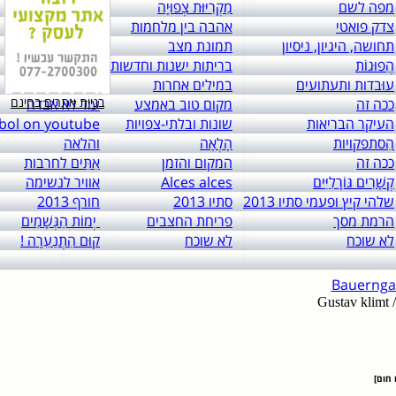
מפה לשם
מִקְרִיּוּת צְפוּיָה
יחסים
צדק פואטי
אהבה בין מלחמות
לא לפרסום
תחושה, היגיון, ניסיון
תמונת מצב
T.W.I.M.C
הֲפוּגוֹת
בריתות ישנות וחדשות
אחריות שילוחית
עוּבדות ותעתועים
במילים אחרות
מה נשתנה?
בניית אתרים בחינם
ככה זה
מקום טוב באמצע
עוד לא אבדה
העיקר הבריאות
שונות ובלתי-צפויות
sobol on youtube
הִסתפקויות
הָלְאָה
והלאה
ככה זה
המקום והזמן
אִתִּים לחרבות
קְשָׁרִים גּוֹרָלִיִּים
Alces alces
אוויר לנשימה
שלהי קיץ ופעמי סתיו 2013
סתיו 2013
חורף 2013
הרמת מסך
פריחת החצבים
יְמוֹת הַגְּשָׁמִים
לא שוכח
לא שוכח
קוּם הִתְנַעֵרָה !
Gustav klimt
ם חום]