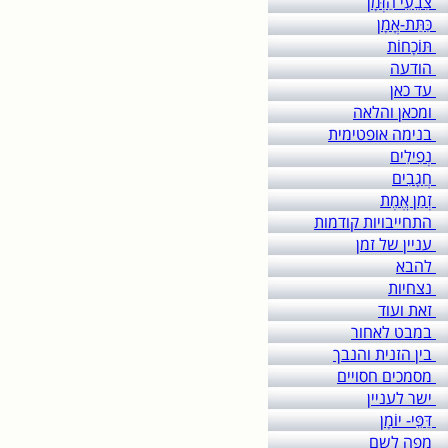
צִבֵעֵי הַזְּמָן
כִּתַּת-אֳמָן
תּוֹכָחוֹת
הודעה
עד כאן
ומכאן והלאה
בנימה אופטימית
נְפִילִים
חֲגָבִים
זְמַן אֱמֶת
התחייבויות קודמות
עניין של זמן
להבא
נצחיות
זאת ועוד
במבט לאחור
בין הזנית והנבך
מסמכים חסויים
ישר לעניין
דַּפֵּי- יוֹמָן
מפה לשם