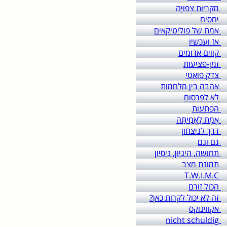
מִקְרִיּוּת צְפוּיָה
יחסים
אמת של פוליטיקאים
אז ועכשיו
קווים אדומים
זמן-פציעות
צדק פואטי
אהבה בין מלחמות
לא לפרסום
הפתעות
אֱמֶת לַאֲמִיתָּה
דרך לניצחון
גם וגם
תחושה, היגיון, ניסיון
תמונת מצב
T.W.I.M.C
הכול זורם
זה לא יכול לקרות כאן?
אקווינוקס
nicht schuldig