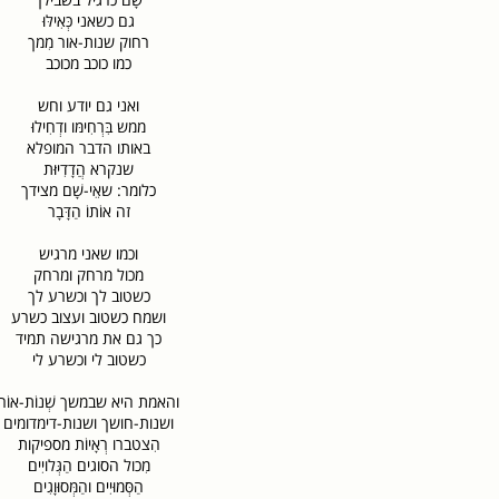
גם כשאני כְּאִילּוּ
רחוק שנות-אור מִמך
כמו כוכב מכוכב
ואני גם יודע וחש
ממש בִּרְחִימּו ודְחִילוּ
באותו הדבר המופלא
שנקרא הֲדָדִיּוּת
כלומר: שאֵי-שָׁם מצידך
זה אוֹתוֹ הַדָּבָר
וכמו שאני מרגיש
מכול מרחק ומרחק
כשטוב לך וכשרע לך
ושמח כשטוב ועצוב כשרע
כך גם את מרגישה תמיד
כשטוב לי וכשרע לי
והאמת היא שבמשך שְׁנוֹת-אוֹר
ושנות-חושך ושנות-דימדומים
הִצטברו רְאָיוֹת מספיקות
מִכול הסוגים הַגְּלויִים
הַסְּמוּיִים והַמְּסוּוָגִים