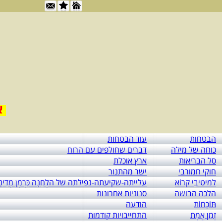
אור לי
הבטחות
עוד הבטחות
כוחה של מילה
דברים שחולפים עם הרוח
סל הבריאות
ארץ אוכלת
חוקי חמורבי
ישר מהתנור
למיטיבֵי קרוֹא
עלייתה-שקיעתה-נפילתה של הלְחֵנָה כַּרְמֶן מְדִינָ
הלכה הבושה
סנוניות אחרונות
תּוֹכָחוֹת
הודעה
זְמַן אֱמֶת
התחייבויות קודמות