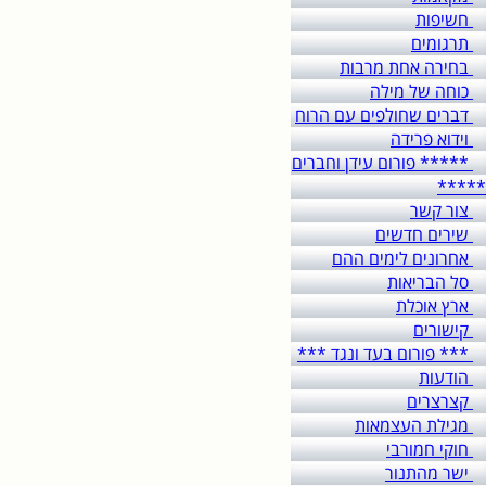
חשיפות
תרגומים
בחירה אחת מרבות
כוחה של מילה
דברים שחולפים עם הרוח
וידוא פרידה
***** פורום עידן וחברים
*****
צור קשר
שירים חדשים
אחרונים לימים ההם
סל הבריאות
ארץ אוכלת
קישורים
*** פורום בעד ונגד ***
הודעות
קצרצרים
מגילת העצמאות
חוקי חמורבי
ישר מהתנור