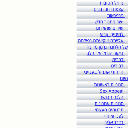
מוחל הטובות
קצפת ודובדבנים
פרפראות
ישר מתנור חדש
שירים שהולחנו
למיטיבֵי קרוֹא
עלייתה-שקיעתה-נפילתה
של הלְחֵנָה כַּרְמֶן מְדִינָה
ביקור הנחליאלי הלבן
דברים
דבוֹרים
הרהורי אתמול בענייני
היום
סנוניות ראשונות
Sex Appeal
הלכה הבושה
סנוניות אחרונות
תרגומים מעצמי
לִפְנֵי ואַחרֵי
בדרך אליך