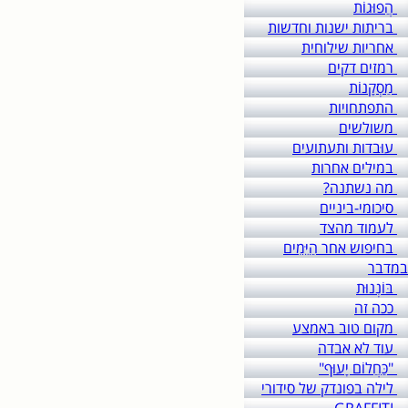
הֲפוּגוֹת
בריתות ישנות וחדשות
אחריות שילוחית
רמזים דקים
מַסְקָנוֹת
התפתחויות
משולשים
עוּבדות ותעתועים
במילים אחרות
מה נשתנה?
סיכומי-ביניים
לעמוד מהצד
בחיפוש אחר הַיֵּמִים
במדבר
בּוֹנְנוּת
ככה זה
מקום טוב באמצע
עוד לא אבדה
"כַּחֲלוֹם יָעוּף"
לילה בפונדק של סידורי