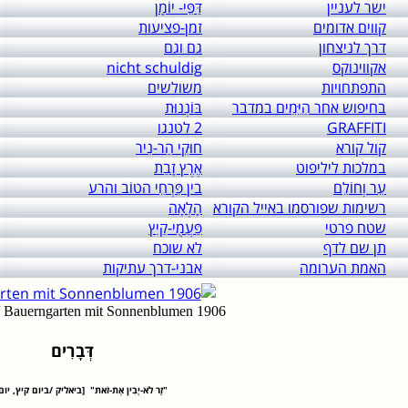
ישר לעניין
דַּפֵּי- יוֹמָן
קווים אדומים
זמן-פציעות
דרך לניצחון
גם וגם
אקווינוקס
nicht schuldig
התפתחויות
משולשים
בחיפוש אחר הַיֵּמִים במדבר
בּוֹנְנוּת
GRAFFITI
2 לטנגו
קול קורא
חוּקֵי הַר-נִיר
במלכות ליליפוט
אֶרֶץ זָבַת
עֵר וְחוֹלֵם
בין פִּרְחֵי הטוֹב והרע
רשימות שפורסמו באייל הקורא
הָלְאָה
שטח פרטי
פַּעֲמֻי-קַיִץ
תן שם לדף
לא שוכח
האמת הערומה
אבני-דרך עתיקות
 / Bauerngarten mit Sonnenblumen 1906
דְּבָרִים
"זָר לֹא-יָבִין אֶת-זֹאת" [ביאליק /ביום קיץ, יו