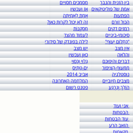
בין הזנית והנבך
מסמכים חסויים
אמת של פוליטיקאים
אז ועכשיו
הפתעות
אֱמֶת לַאֲמִיתָּה
הכול זורם
זה לא יכול לקרות כאן?
רמזים דקים
מַסְקָנוֹת
סיכומי-ביניים
לעמוד מהצד
"כַּחֲלוֹם יָעוּף"
לילה בפונדק של סידורי
אין מצב
יש מצב
והלאה
כאן ועכשיו
דברים והיפוכם
גָּלוּי וְכָּסוּי
מִמְּעוּף-הַצִּיפּוֹר
יַם-טֶתִיס
נוסטלגיה
אביב 2014
מצבים חיוביים
המלחמה האחרונה
הוֹלֵךְ וְנִרְגַּע
פטנט רשום
אני ועוד
הבטחות
עוד הבטחות
הזאב הרע
מקאמות