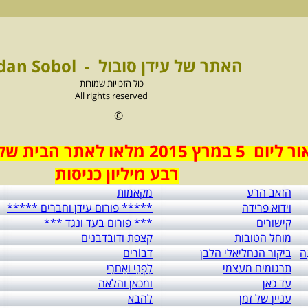
האתר של עידן סובול - Idan Sobol
כול הזכויות שמורות
All rights reserved
©
ום 5 במרץ 2015 מלאו לאתר הבית של עידן סובול
רבע מיליון כניסות
הזאב הרע
מקאמות
וידוא פרידה
***** פורום עידן וחברים *****
קישורים
*** פורום בעד ונגד ***
מוחל הטובות
קצפת ודובדבנים
ה
ביקור הנחליאלי הלבן
דבוֹרים
תרגומים מעצמי
לִפְנֵי ואַחרֵי
עד כאן
ומכאן והלאה
עניין של זמן
להבא