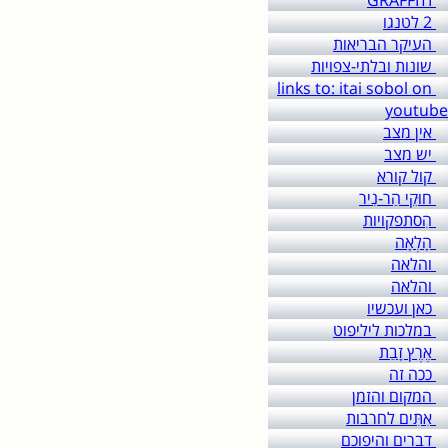
GRAFFITI
2 לטנגו
העיקר הבריאות
שונות ובלתי-צפויות
links to: itai sobol on
youtube
אין מצב
יש מצב
קול קורא
חוּקֵי הַר-נִיר
הִסתפקויות
הָלְאָה
והלאה
והלאה
כאן ועכשיו
במלכות ליליפוט
אֶרֶץ זָבַת
ככה זה
המקום והזמן
אִתִּים לחרבות
דברים והיפוכם