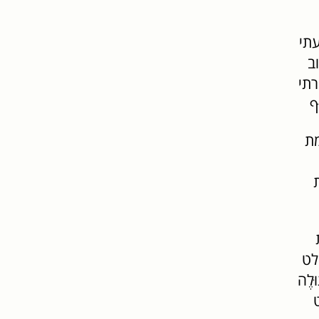
עתי
ב
תי
ף
מת
לט
לֶה