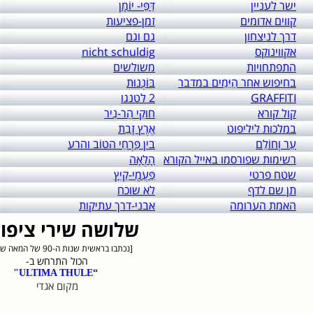
ישר לעניין
דַּפֵּי- יוֹמָן
קווים אדומים
זמן-פציעות
דרך לניצחון
גם וגם
אקווינוקס
nicht schuldig
התפתחויות
משולשים
בחיפוש אחר הַיֵּמִים במדבר
בּוֹנְנוּת
GRAFFITI
2 לטנגו
קול קורא
חוּקֵי הַר-נִיר
במלכות ליליפוט
אֶרֶץ זָבַת
עֵר וְחוֹלֵם
בין פִּרְחֵי הטוֹב והרע
רשימות שפורסמו באייל הקורא
הָלְאָה
שטח פרטי
פַּעֲמֻי-קַיִץ
תן שם לדף
לא שוכח
האמת הערומה
אבני-דרך עתיקות
שלושה שירי ציפור
[נכתבו בראשית שנות ה-90 של המאה שעברה]
הכול התרחש ב-
“ULTIMA THULE"
מקום אגדי