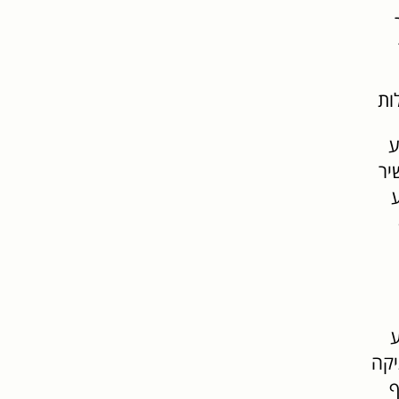
ות
ע
יר
ע
ע
יקה
ף