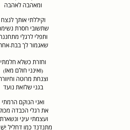
ומאהבה לאהבה
וקיללתי אותך לנצח
שתשובי חסרת נשימה
ותפלי לרגלַי מתחננת
שאגמור לך בבת
אחת
-
וחזרת כשלא חלמתי
ואינני חולם מאז
)
(
וצנחת מרוטה וחיוורת
בגני שלזאת נועד
ואני הנוקם הרמתי
את רגלי הכבדה מכולן
ועצמתי עינַי ונשארתי
מתנדנד כמו דחליל יָשָׁן.