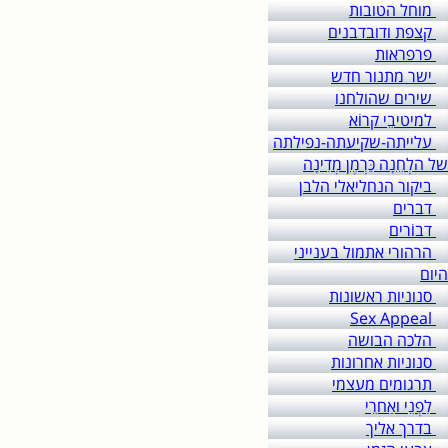
מוחל הטובות
קצפת ודובדבנים
פרפראות
ישר מתנור חדש
שירים שהולחנו
למיטיבֵי קרוֹא
עלייתה-שקיעתה-נפילתה
של הלְחֵנָה כַּרְמֶן מְדִינָה
ביקור הנחליאלי הלבן
דברים
דבוֹרים
הרהורי אתמול בענייני
היום
סנוניות ראשונות
Sex Appeal
הלכה הבושה
סנוניות אחרונות
תרגומים מעצמי
לִפְנֵי ואַחרֵי
בדרך אליך