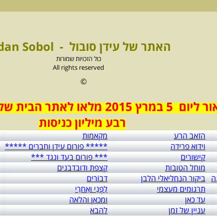
האתר של עידן סובול - Idan Sobol
כול הזכויות שמורות
All rights reserved
©
ום 5 במרץ 2015 מלאו לאתר הבית של עידן סובול
רבע מיליון כניסות
הזאב הרע
מקאמות
וידוא פרידה
***** פורום עידן וחברים *****
קישורים
*** פורום בעד ונגד ***
מוחל הטובות
קצפת ודובדבנים
ה
ביקור הנחליאלי הלבן
דבוֹרים
תרגומים מעצמי
לִפְנֵי ואַחרֵי
עד כאן
ומכאן והלאה
עניין של זמן
להבא