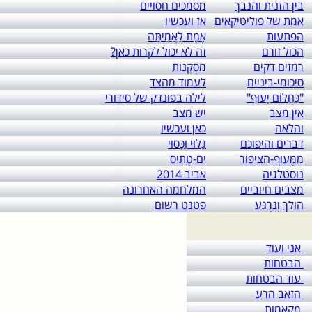
בין הזנית והנבך
מסמכים חסויים
אמת של פוליטיקאים
אז ועכשיו
הפתעות
אֱמֶת לַאֲמִיתָּה
הכול זורם
זה לא יכול לקרות כאן?
רמזים דקים
מַסְקָנוֹת
סיכומי-ביניים
לעמוד מהצד
"כַּחֲלוֹם יָעוּף"
לילה בפונדק של סידורי
אין מצב
יש מצב
והלאה
כאן ועכשיו
דברים והיפוכם
גָּלוּי וְכָּסוּי
מִמְּעוּף-הַצִּיפּוֹר
יַם-טֶתִיס
נוסטלגיה
אביב 2014
מצבים חיוביים
המלחמה האחרונה
הוֹלֵךְ וְנִרְגַּע
פטנט רשום
אני ועוד
הבטחות
עוד הבטחות
הזאב הרע
מקאמות