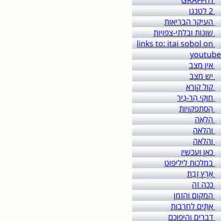
GRAFFITI
2 לטנגו
העיקר הבריאות
שונות ובלתי-צפויות
links to: itai sobol on
youtube
אין מצב
יש מצב
קול קורא
חוּקֵי הַר-נִיר
הִסתפקויות
הָלְאָה
והלאה
והלאה
כאן ועכשיו
במלכות ליליפוט
אֶרֶץ זָבַת
כיסוי זמ
ככה זה
המקום והזמן
אִתִּים לחרבות
דברים והיפוכם