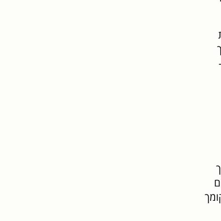
ך
ם
ומך