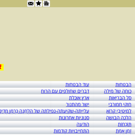
אור לי
הבטחות
עוד הבטחות
כוחה של מילה
דברים שחולפים עם הרוח
סל הבריאות
ארץ אוכלת
חוקי חמורבי
ישר מהתנור
למיטיבֵי קרוֹא
עלייתה-שקיעתה-נפילתה של הלְחֵנָה כַּרְמֶן מְדִינָ
הלכה הבושה
סנוניות אחרונות
תּוֹכָחוֹת
הודעה
זְמַן אֱמֶת
התחייבויות קודמות