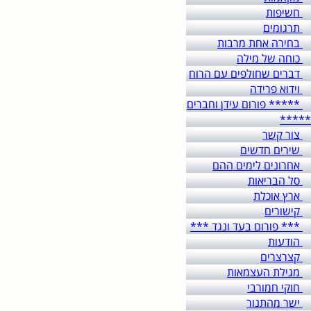
חשיפות
תרגומים
בחירה אחת מרבות
כוחה של מילה
דברים שחולפים עם הרוח
וידוא פרידה
***** פורום עידן וחברים
*****
צור קשר
שירים חדשים
אחרונים לימים ההם
סל הבריאות
ארץ אוכלת
קישורים
*** פורום בעד ונגד ***
הודעות
קצרצרים
מגילת העצמאות
חוקי חמורבי
ישר מהתנור