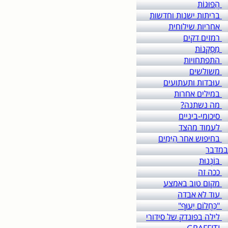
הֲפוּגוֹת
בריתות ישנות וחדשות
אחריות שילוחית
רמזים דקים
מַסְקָנוֹת
התפתחויות
משולשים
עוּבדות ותעתועים
במילים אחרות
מה נשתנה?
סיכומי-ביניים
לעמוד מהצד
בחיפוש אחר הַיֵּמִים
במדבר
בּוֹנְנוּת
ככה זה
מקום טוב באמצע
עוד לא אבדה
"כַּחֲלוֹם יָעוּף"
לילה בפונדק של סידורי