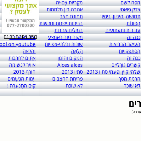
מפה לשם
מִקְרִיּוּת צְפוּיָה
יחסים
צדק פואטי
אהבה בין מלחמות
לא לפרסום
תחושה, היגיון, ניסיון
תמונת מצב
T.W.I.M.C
הֲפוּגוֹת
בריתות ישנות וחדשות
אחריות שילוחית
עוּבדות ותעתועים
במילים אחרות
מה נשתנה?
בניית אתרים בחינם
ככה זה
מקום טוב באמצע
עוד לא אבדה
העיקר הבריאות
שונות ובלתי-צפויות
sobol on youtube
הִסתפקויות
הָלְאָה
והלאה
ככה זה
המקום והזמן
אִתִּים לחרבות
קְשָׁרִים גּוֹרָלִיִּים
Alces alces
אוויר לנשימה
שלהי קיץ ופעמי סתיו 2013
סתיו 2013
חורף 2013
הרמת מסך
פריחת החצבים
יְמוֹת הַגְּשָׁמִים
לא שוכח
לא שוכח
קוּם הִתְנַעֵרָה !
ים