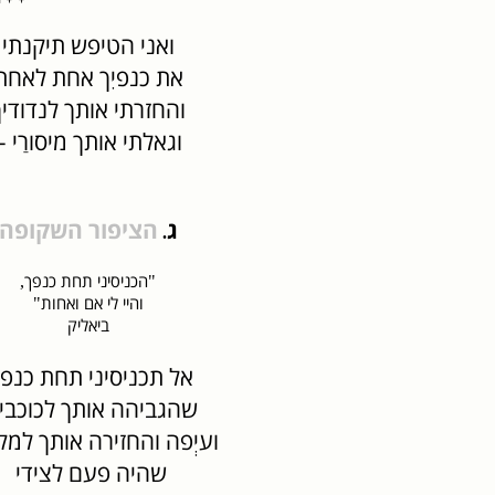
ואני הטיפש תיקנתי
את כנפיִך אחת לאחת
והחזרתי אותך לנדודיך
וגאלתי אותך מיסורַי –
ג
הציפור השקופה
.
הכניסיני תחת כנפך
,
"
והיי לי אם ואחות
"
ביאליק
אל תכניסיני תחת כנפ
שהגביהה אותך לכוכבי
ועיְפה והחזירה אותך למק
שהיה פעם לצידי