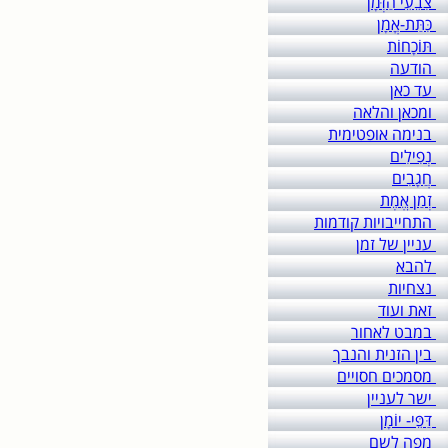
צִבֵעֵי הַזְּמָן
כִּתַּת-אֳמָן
תּוֹכָחוֹת
הודעה
עד כאן
ומכאן והלאה
בנימה אופטימית
נְפִילִים
חֲגָבִים
זְמַן אֱמֶת
התחייבויות קודמות
עניין של זמן
להבא
נצחיות
זאת ועוד
במבט לאחור
בין הזנית והנבך
מסמכים חסויים
ישר לעניין
דַּפֵּי- יוֹמָן
מפה לשם