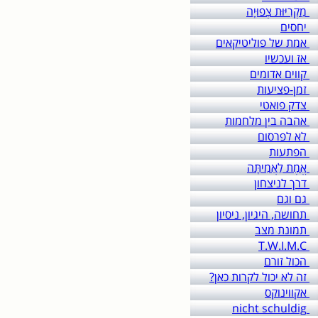
מִקְרִיּוּת צְפוּיָה
יחסים
אמת של פוליטיקאים
אז ועכשיו
קווים אדומים
זמן-פציעות
צדק פואטי
אהבה בין מלחמות
לא לפרסום
הפתעות
אֱמֶת לַאֲמִיתָּה
דרך לניצחון
גם וגם
תחושה, היגיון, ניסיון
תמונת מצב
T.W.I.M.C
הכול זורם
זה לא יכול לקרות כאן?
אקווינוקס
nicht schuldig