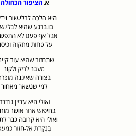
א
הציפור הכחולה
.
היא הלכה לבלי
שוב ויד
-
בו
ברגע שהיא לבלי
שו
-
-
אבל אף
פעם לא התפשר
-
על פחות מתקוה וכיסוּ
שתחזור שהיא עוד קיי
מעבר לריק ולקור
בצורה שאיננה מוכּרת
למי שנשאר מאחור
ואולי היא עדיין נודדת
בחיפוש אחר אושר מוח
ואולי היא קרובה כבר לְתוּ
בִּנְקֻדת אַל
חזוֹר כמעט
-