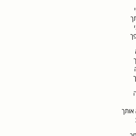
ך
פך
ה
 אותך
מך