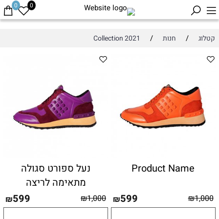
0
0
/
/
קטלוג
חנות
Collection 2021
Product Name
נעל ספורט סגולה
מתאימה לריצה
599
599
₪
1,000
₪
1,000
₪
₪