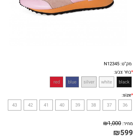
מק"ט:
N12345
*
בחר צבע:
red
blue
silver
white
black
size:
*
43
42
41
40
39
38
37
36
₪
1,000
מחיר:
₪
599