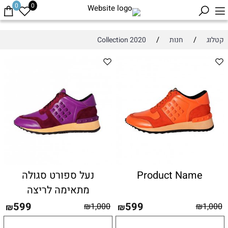
0
0
/
/
קטלוג
חנות
Collection 2020
Product Name
נעל ספורט סגולה
מתאימה לריצה
599
599
₪
1,000
₪
1,000
₪
₪