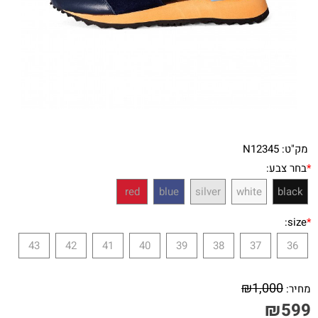
מק"ט:
N12345
*
בחר צבע:
red
blue
silver
white
black
size:
*
43
42
41
40
39
38
37
36
₪
1,000
מחיר:
₪
599