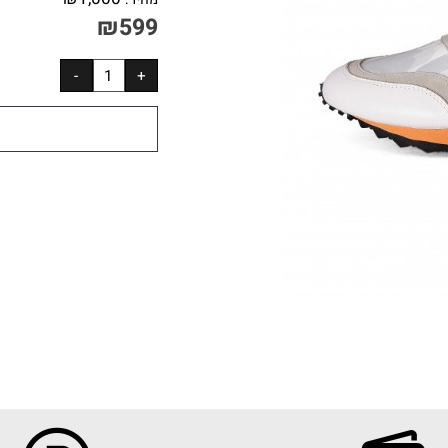
₪
1,000
מחיר:
₪
599