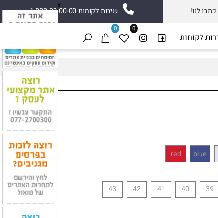
x
ו לנו!
שירות לקוחות 1-800-00-00-00
0
0
 לקוחות
red
blue
43
42
41
40