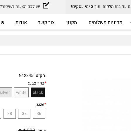
וח תוך 3 ימי עסקים!
יש לכם הצעות לשיפור? כתב
דיניות משלוחים
תקנון
צור קשר
אודות
שירות
מק"ט:
N12345
*
בחר צבע:
silver
white
black
size:
*
39
38
37
36