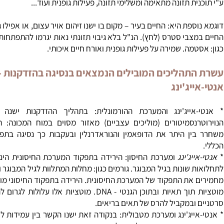
"ל אנו פשוט אמורים לדאוג למספר גורמים, כגון: מניעת התפתחות מח
 אורך חיים לקוי או רקע גנטי.
אם ישנה נטייה משפחתית למחלת הסוכרת אז נקדים תרופה למכה כאובה
ת תזונה מתאימה ומשלימי תזונה, פעילות גופנית ועוד...
פת היא: החיים בעיר – מקום בו ישנו זיהום אויר עצום, או אפילו גורם ש
צבי סטרס (לחץ). הנ"ל בלא גיבוי תזונתי נאות יגרמו להתפתחותם מחל
מה. שמירה על פעילות גופנית ואורח חיים איכותי.
תהליכים המובילים הנמצאים בנסיגה בהזדקנות -
יג'ינג
ייג'ינג
והמערכת ההורמונלית: בתהליך ההזדקנות ישנה הפחתה
נסמיטורים (מוליכים עצביים) מאזור מסוים במוח המכונה: היפות
ן היתר את הדופאמין והנוראדרנלין ובעקבות כך נסיגה בתפקוד הה
יג'ינג
ומערכת החיסון: הירידה בתפקוד המערכת החיסונית הינה אחד
 שונות בגיל המבוגר. גורמים כגון: מחלות המתלוות לגיל המבוגר וחסרים