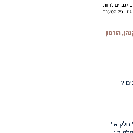
כמו כן, ניתן לצפות בספיגה ירודה כתוצאה ממחסור בחומצות קיבה (hypochlorrhydria),
 הנשיים –
נדרוגנים
רים לחוות
גיל המעבר
הורמון