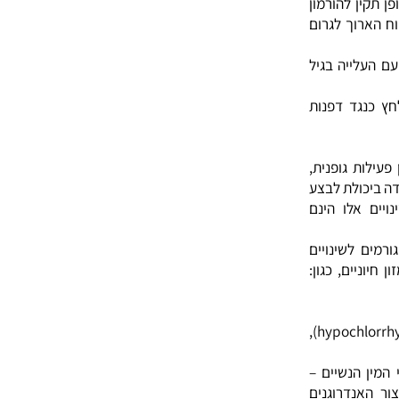
להצטברות
ום להתפתחות תאים
ין לתהליך
ן להורמון
רוך לגרום
לייה בגיל
גד דפנות
ת גופנית,
כולת לבצע
אלו הינם
 לשינויים
ים, כגון: