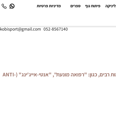
יקה
פיתוח גוף
ספרים
מדיניות פרטיות
kobisport@gmail.com
|
052-8567140
תחום הבריאות ואריכות הימים נעשה פופולארי כיום יותר מתמיד (דחיית תהליכי הזקנה). על כן, לתחום זה מצאו שמות רבים, כגון: "רפואה מונעת", "אנטי-אייג'ינג" (ANTI-