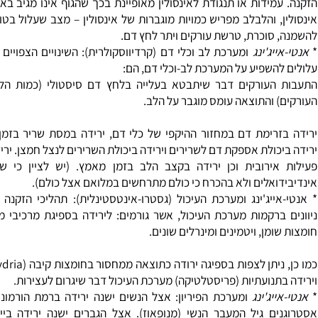
את התפקוד של המערכת החיסונית. הירידה בתפקוד החיסוני מובילה 
מוטציות תוך תאיות ובתוכן הגנטי - DNA. מוטציות אלו עלולות לגר
ובמקביל להרס של תאים בריאים.
ייג'ינג ומערכת מטבולית: בנקודה זאת ישנו הקשר בין עמידות לאינסול
מידות או תנגודת לאינסולין מאופיינת בכך שהגוף אינו מגיב באופן תקי
, והלבלב מפריש כמויות מוגברות של אינסולין – מצב שעלול בטווח הא
סוכרת, טרשת עורקים ויתר לחץ דם.
יג'ינג
ומערכת לב וכלי דם (קרדיווסקולרית): השינויים הצפויים עם הע
השפיע על המערכת לב-וכלי דם, הם:
העורקים דבר שיתבטא בעלייה בלחץ דם סיסטולי (כמות הלחץ כנ
 והתוצאה עומס מוגבר על הלב.
רימת דם במחזור ההיקפי של כלי דם, ירידה במסת שריר בזמן פעילו
כולת אספקת דם לשרירים וירידה ביכולת השרירים לנצל חמצן. ירידה בי
ירובית וכן ירידה בקצב הלב בזמן מאמץ. (יש לציין כי שינויים 
ואלים ולא בהכרח כי כולם מתרחשים במלואם אצל כולם).
ייג'ינג ומערכת העיכול (גסטרו-אינטסטינלית): תהליכי הזקנה גורמים
ברקמות מערכת העיכול, אשר גורמים: לירידה בספיגת מרכיבי מזון חיוני