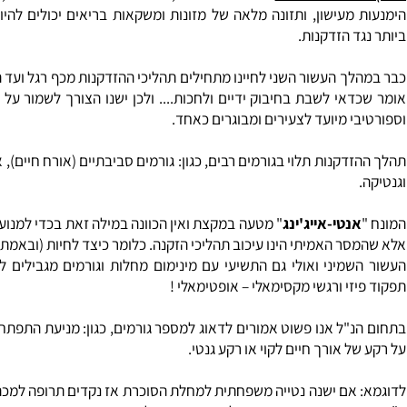
רח חיים בריא
: פיזית ומנטאלית, הכולל פעילות גופנית סדירה, מנו
מעישון, ותזונה מלאה של מזונות ומשקאות בריאים יכולים להיות הה
ד הזדקנות.
ך העשור השני לחיינו מתחילים תהליכי ההזדקנות מכף רגל ועד הראש. 
אי לשבת בחיבוק ידיים ולחכות.... ולכן ישנו הצורך לשמור על אורח 
י מיועד לצעירים ומבוגרים כאחד.
קנות תלוי בגורמים רבים, כגון: גורמים סביבתיים (אורח חיים), אישיים,
נטי-אייג'ינג
" מטעה במקצת ואין הכוונה במילה זאת בכדי למנוע זקנה
ר האמיתי הינו עיכוב תהליכי הזקנה. כלומר כיצד לחיות (ובאמת לחיות!!
מיני ואולי גם התשיעי עם מינימום מחלות וגורמים מגבילים למיניה
זי ורגשי מקסימאלי – אופטימאלי !