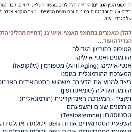
מן, ויטמינים ומינרלים שונים.
תנועתיות (פריסטלטיקה) מערכת העיכול דבר שיגרום לעצירות.
יג'ינג
ומערכת הפיריון: אצל הנשים ישנה ירידה ברמת הורמוני המין
ם גיל המעבר הנשי (מנופאוז). אצל הגברים ישנה ירידה בייצור הא
 המין הגברים) הירידה חלה לרוב בעשור השלישי לחיים, דבר הגורם לגב
טית והדרגתית במיניות ובביצועים המיניים – מצב הנקרא אנדרופאוז - 
 ועוד....
מרים בתחומי האנטי-אייגי'נג (דחיית תהליכי הזקנה), 
ועוד...
 בהורמון הגדילה
ים
ואנטי-אייג'ינג
יג'ינג (
Anti Aging
) מטפורמין (גלוקופאז)
ת ההורמונלית
בגופנו
מנוע את הדעיכה משמוש בסטרואידים האנבולים
?