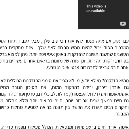
אם אתה מנסה להיראות הכי טוב שלך, מבלי לעבור תחת הסכין של 
הסודי יכול להיות ממש מתחת לאף שלך. ישנם מחקרים רבים ומומ
שחשנה תשובה להזדקנות באופן איטי ויפה יותר! ניתן למצוא ברשתות ה
ירקות, תה ירוק, וכן שורה של מזונות בריאים אחרים עשירים בחומרים נו
וטנציה לתרכובות אנטי אייג'ינג טבעי.
דקנת?
מי לא יודע, מי לא מכיר את סימני ההזדקנות הכוללים לא רק ק
ן זיכרון, ירידה בתפקוד המוח, ואת הסיכון הגובר מחלות כרו
ורוזיס (דלדול העצמות), מחלות לב כלי דם, סרטן ועוד... הזדקנות ברי
במשך שנים ארוכות יותר, חיים בריאים יותר וללא מחלות מיותרות
רבים תיעדו את הקשר בין תזונה בריאה למניעת מחלות כרויות הקשו