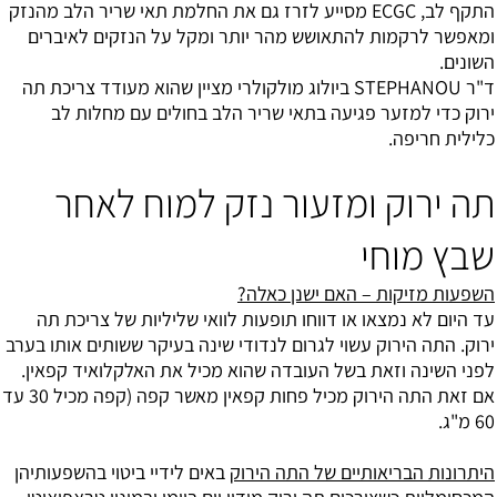
התקף לב, ECGC מסייע לזרז גם את החלמת תאי שריר הלב מהנזק
ומאפשר לרקמות להתאושש מהר יותר ומקל על הנזקים לאיברים
השונים.
ד"ר STEPHANOU ביולוג מולקולרי מציין שהוא מעודד צריכת תה
ירוק כדי למזער פגיעה בתאי שריר הלב בחולים עם מחלות לב
כלילית חריפה.
תה ירוק ומזעור נזק למוח לאחר
שבץ מוחי
השפעות מזיקות – האם ישנן כאלה?
עד היום לא נמצאו או דווחו תופעות לוואי שליליות של צריכת תה
ירוק. התה הירוק עשוי לגרום לנדודי שינה בעיקר ששותים אותו בערב
לפני השינה וזאת בשל העובדה שהוא מכיל את האלקלואיד קפאין.
אם זאת התה הירוק מכיל פחות קפאין מאשר קפה (קפה מכיל 30 עד
60 מ"ג.
היתרונות הבריאותיים של התה הירוק
באים לידיי ביטוי בהשפעותיהן