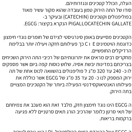
העלה, הכולל קטכינים ונגזרותיהם.
סודו של התה הירוק טמון בעובדה שהוא מקור עשיר מאוד
בפוליפנולים וקטכינים (CATECHIN) ובעיקר ב-
PIGALLOCATECHIN GALLATE הנקרא בקיצור: EGCG.
הקטכינים מסייעים באופן סינרגיסטי לצידם של חומרים נוגדי חימצון
כדוגמת הויטמינים E ו C כך פעילותם חזקה ויעילה יותר בבלימת
הרדיקלים החופשיים.
מחקרים רבים מראים את יתרונותיהם של רכיבי התה הירוק השכיחים
בצריכתם במדינות יבשת אסיה. שלוש כוסות קפה ביום אשר מספקים
לו כ- 240 עד 320 מ"ג ל פוליפנולים בהשוואה לכוס אחת של תה
ירוק המספק לנו כ- 20 עד 35 מ"ג של EGCG אשר כוללת את
פעילותו האנטיאוקסידנטי הפעילה ביותר של הקטכינים המצויים
בתה הירוק.
ה EGCG הינו נוגד חימצון חזק, מלבד זאת הוא מעכב את צמיחתם
של תאי סרטן כלומר שהרכיב הורג תאים סרטניים ללא פגיעה
ברקמות בריאות.
ה EGCG יעיל בהורדת רמות הכולסטרול LDL הוא גורם לעיכוב