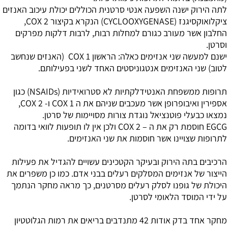
לתה הירוק ישנה השפעה אנטי סרטנית הכוללים יכולת עיכוב האנזים
ציקלואוקסיגנז (CYCLOOXYGENASE) הנקרא בקיצור COX 2,
החלבון אשר מעורב כגורם למחלות רבות, לרבות דלקות מפרקים
וסרטן.
ישנם למעשה שני אנזימים כאלה: הראשון COX 1 (האנזים שנחשב
לטוב) שני האנזימים אנטגוניסטים האחד לשני בפעילותם.
תרופות ממשפחת האנטידלקתיות לא סטרואידיות (NSAIDs) כגון
אספירין ואיבופרופן אשר מעכבים שניהם את ה COX 1 ו- COX 2,
נמצאו כבעלי פוטנציאל נוגדת צורות מסויימות של סרטן.
EGCG חוסמת רק את ה – COX 2 ולכן אין לו תופעות לוואי בדומה
לתרופות שצויינו אשר חוסמות את שני האנזימים.
הרכיבים בתה הירוק ובעיקר הקטכינים עשויים להגדיל את פעילות
הייצור של אנזימים המסלקים רעלים בבני אדם. כמו כן משפרים את
היכולת של גופנו לסלק רעלים מסרטנים, כך מראה מחקר הנתמך
על ידי המוסד הלאומי לסרטן.
מחקר אחד בדק אודות 42 מתנדבים בריאים את רמות הגלוטטיון