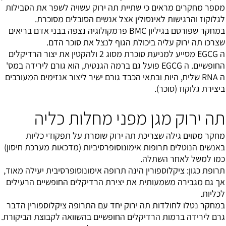
מספר מחקרים מראים כי שתיית תה ירוק עשויה לשפר את הסבילות
לגלוקוז והרגישות לאינסולין אצל אנשים הסובלים מסוכרת.
במחקר שפורסם בגיליון BMC פרמקולוגיה נצפה בבני אדם בריאים
שצרכו תה ירוק עליה ביכולת הגוף לנצל את סוכר הדם.
ה EGCG מסייע למניעת סוכרת מסוג 2 ולהקטין את יצור הרדיקלים
החופשיים. ה EGCG פועל גם ברמה הגנטית, הוא גורם לירידה במס'
ה RNA שליח, היות ובתאי הכבד גורם ישיר ליצור אנזימים המעורבים
ביצירת גלוקוז (סוכר).
תה ירוק מגן מפני מחלות כליה
מחקר מסוים גילה שצריכת תה ירוק שומרת על תפקודי כליות
באנשים הנוטלים תרופות אימונוסופרסיביות (מדכאות מערכת חיסון)
כמו למשל לאחר השתלה.
תרופת כגון: ציקלוספורין הינה תרופה אימונוסופרסיבית יעילה מאוד,
אך גם מגבירה משמעותית את יצירת הרדיקלים החופשיים הרעילים
לכליות.
במחקר נטלו לחולדות תה ירוק יחד עם התרופה ציקלוספורין הדבר
גרם לירידה ברמות הרדיקלים החופשיים בהשוואה לקבוצת הביקורת.