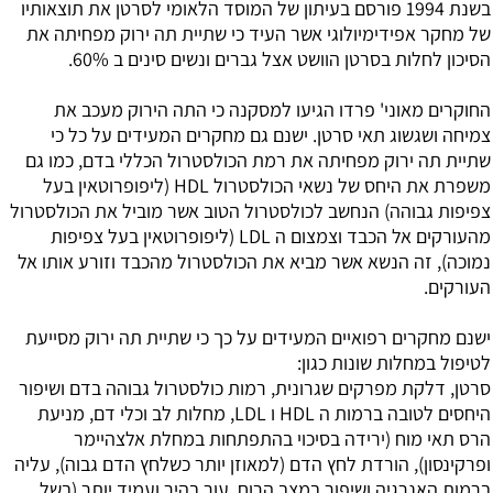
בשנת 1994 פורסם בעיתון של המוסד הלאומי לסרטן את תוצאותיו
של מחקר אפידימיולוגי אשר העיד כי שתיית תה ירוק מפחיתה את
הסיכון לחלות בסרטן הוושט אצל גברים ונשים סינים ב 60%.
החוקרים מאוני' פרדו הגיעו למסקנה כי התה הירוק מעכב את
צמיחה ושגשוג תאי סרטן. ישנם גם מחקרים המעידים על כל כי
שתיית תה ירוק מפחיתה את רמת הכולסטרול הכללי בדם, כמו גם
משפרת את היחס של נשאי הכולסטרול HDL (ליפופרוטאין בעל
צפיפות גבוהה) הנחשב לכולסטרול הטוב אשר מוביל את הכולסטרול
מהעורקים אל הכבד וצמצום ה LDL (ליפופרוטאין בעל צפיפות
נמוכה), זה הנשא אשר מביא את הכולסטרול מהכבד וזורע אותו אל
העורקים.
ישנם מחקרים רפואיים המעידים על כך כי שתיית תה ירוק מסייעת
לטיפול במחלות שונות כגון:
סרטן, דלקת מפרקים שגרונית, רמות כולסטרול גבוהה בדם ושיפור
היחסים לטובה ברמות ה HDL ו LDL, מחלות לב וכלי דם, מניעת
הרס תאי מוח (ירידה בסיכוי בהתפתחות במחלת אלצהיימר
ופרקינסון), הורדת לחץ הדם (למאוזן יותר כשלחץ הדם גבוה), עליה
ברמות האנרגיה ושיפור במצב הרוח, עור בהיר ועמיד יותר (בשל