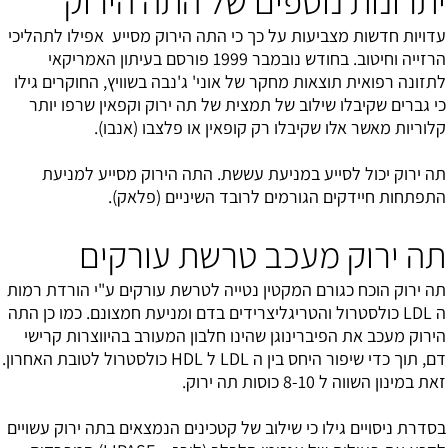
יתרונות נוספים של התה הירוק
עדויות חדשות מצביעות על כך כי התה הירוק מסייע אפילו לתהליכי
הרזייה וחיטוב. בחודש נובמבר 1999 פורסם בעיתון האמריקאי
לתזונה רפואית תוצאות מחקר של אוני' ג'נבה בשוויץ, החוקרים גילו
כי גברים שקיבלו שילוב של תמצית של תה ירוק וקפאין שרפו יותר
קלוריות מאשר אלו שקיבלו רק קופאין או פלצבו (אנבו).
תה ירוק יכול לסייע במניעת עששת. התה הירוק מסייע למניעת
התפתחות חיידקים הגורמים לרובד השיניים (פלאק).
תה ירוק מעכב טרשת עורקים
תה ירוק הוכח כגורם המקטין נטייה ל
טרשת עורקים
ע"י הורדת רמות
ה LDL כולסטרול והטריגליצרידים בדם ומניעת חמצונם. כמו כן התה
הירוק מעכב את הפיברינוגן שהינו חלבון המעורב בהיווצרות קרישי
דם, תוך כדי שיפור היחס בין ה LDL ל HDL כולסטרול לטובת האחרון.
זאת במינון השווה ל 8-10 כוסות תה ירוק.
בסדרת ניסויים גילו כי שילוב של קטכינים הנמצאים בתה ירוק עשויים