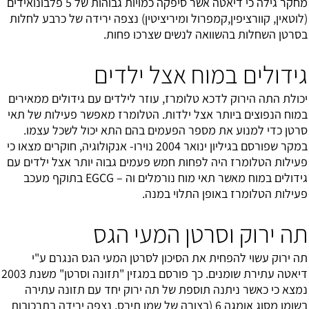
מחקר גילה כי דיאטה אשר סיפקה כמויות גבוהות של 5 פלבונואידים
(לוטאין, קוורציפין,קמפרול ומיריציטין) נצפה ירידה של כרבע לחלות
בסרטן השחלות בהשוואה לנשים שצרכו פחות.
גידולים במוח אצל ילדים
יכולת התה הירוק לדכא טלומרז, עוזר לילדים עם גידולים ממאירים
במוח הנפוצים ביותר אצל ילדות. הטלומרז מאפשר פעילות של תאי
סרטן כדי למנוע את מספר הפעמים בהם התא יכול לשכל עצמו.
במקר שפורסם בגיליון ינואר 2004 נוירו- אנקולוגיה, חוקרים מצאו כי
פעילות הטלומרז היה לפחות חמש פעמים גבוה יותר אצל ילדים עם
גידולים במוח מאשר תאי מוח נורמלים וה – EGCG בתוקף מעכב
פעילות הטלומרז באופן התלוי במנה.
תה ירוק וסרטן המעי הגס
תה ירוק עשוי להפחית את הסיכון לסרטן המעי הגס הנגרם ע"י
דיאטה עתירת שומנים. כך פורסם במגזין "תזונה וסרטן" משנת 2003
נמצא כי כאשר ניתנה תוספת של תה ירוק יחד עם תזונה עתירה
בשומן מסוג אומגה 6 (בצורה של שמן תירס, נצפה ירידה בתרכובות