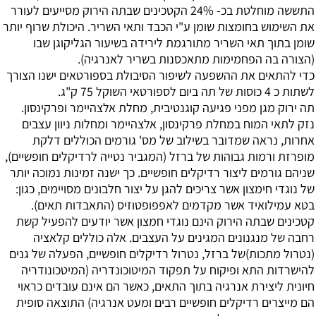
התששה מוחלטת בכ- 24% הקטכינים שבתה הירוק מסייעים לעורר
את השימוש בחומצות שומן ע"י הכבד ותאי השריר. היכולת שרוף יותר
שומן בתוך תאי השריר מתורגמת לירידה בשיעור הגליקוגן שבו
(הצורה בה הפחמימות מתאכסנות בשריר לאנרגיה).
כדי להתאים את ההשפעה לשיפור הסיבולת בספורטאים ישנו הצורך
לשתות כ 4 כוסות של תה ביום לספורטאי השוקל 75 ק"ג.
תה ירוק מגן מפני פגיעה קוגנטיבית, מחלת אלצהיימר ופרקינסון.
נזק לתאי המוח במחלת פרקינסון, אלצהיימר ומחלות ניוון עצבים
אחרות, נראה שמדובר בשילוב של מס' גורמים הכוללים דלקת
מופרזת ורמות גבוהות של ברזל (המגביר נטייה לרדיקלים חופשיים),
שניהם גורמים ליצור רדיקלים חופשיים. כך ישנה זמינות נמוכה יותר
של נוגדי חימצון אשר צריכים להגן על יצור חלבונים מסויימים, כגון:
בטא עמילואיד אשר מקדמים לאפפופטוזיס (התאבדות תאים).
קטכינים שבתה הירוק הינם נוגדי חמצון אשר יודעים להפעיל קשת
רחבה של מנגנונים המגינים על העצבים. אלה כוללים קלאציה
(נטרול מתכות)של ברזל, נטרול רדיקלים חופשיים, הפעלה של גנים
להישרדות התא ופיקוח על תפקוד המיטוכונדריה (המיטכונודריה
חיונית ליצירת אנרגיה בתוך התאים, כאשר הם אינם עובדים כראוי
הם מייצרים רדיקלים חופשיים רבים ומעט אנרגיה) התוצאה סופית