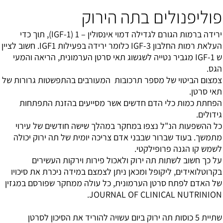
פוליפנולים בתה הירוק
ירידה ברמות הגורם לגדילה דמוי אינסולין – 1 (IGF-1), תוך כדי
העלאת רמות החלבון IGF-3 כלומר ירידה בפעילות IGF1. חשוב לציין
ש IGF-1 מגביר נטייה לשגשוג תאי סרטן הערמונית, הריאה והמעי
הגס.
צמצום הביטוי של מספר תרכובות המעורבים בהתפשטות גרורות של
תאי סרטן.
הפחתת כמות כלי הדם חדשים אשר מסייעים בהזנת התפתחות
גידולים.
כל ההשפעות הנ"ל נצפו במחקר במהלך שישה חודשים של עירוי
מתמשך. בעוד שברור שבבני אדם צריכה יומית של תה ירוק יכולה
לשמש קו הגנה פרופילקטי.
על כך חשוב לשתות תה ירוק ולאכול פירות וירקות העשירים
בקרוטלואידים, ליקופל ומכאן ניתן לצמצם במידה ניכרת את סיכויו
של האדם לפתח סרטן הערמונית, כל עולה ממחקר שפורסם במגזין
JOURNAL OF CLINICAL NUTRINION.
שתיית 5 כוסות תה ירוק ביום עשויה להוריד את הסיכון לסרטן