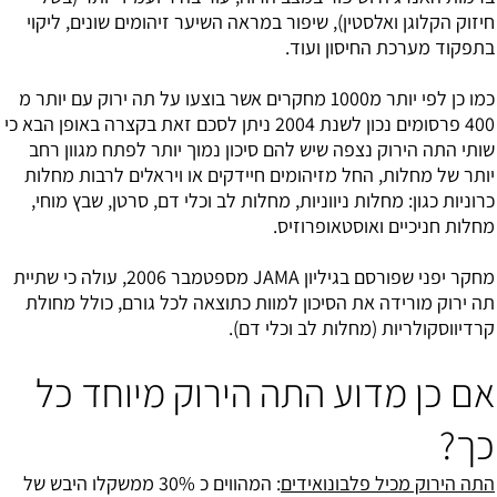
חיזוק הקלוגן ואלסטין), שיפור במראה השיער זיהומים שונים, ליקוי
בתפקוד מערכת החיסון ועוד.
כמו כן לפי יותר מ1000 מחקרים אשר בוצעו על תה ירוק עם יותר מ
400 פרסומים נכון לשנת 2004 ניתן לסכם זאת בקצרה באופן הבא כי
שותי התה הירוק נצפה שיש להם סיכון נמוך יותר לפתח מגוון רחב
יותר של מחלות, החל מזיהומים חיידקים או ויראלים לרבות מחלות
כרוניות כגון: מחלות ניווניות, מחלות לב וכלי דם, סרטן, שבץ מוחי,
מחלות חניכיים ו
אוסטאופרוזיס
.
מחקר יפני שפורסם בגיליון JAMA מספטמבר 2006, עולה כי שתיית
תה ירוק מורידה את הסיכון למוות כתוצאה לכל גורם, כולל מחולת
קרדיווסקולריות (מחלות לב וכלי דם).
אם כן מדוע התה הירוק מיוחד כל
כך?
התה הירוק מכיל פלבונואידים
: המהווים כ 30% ממשקלו היבש של