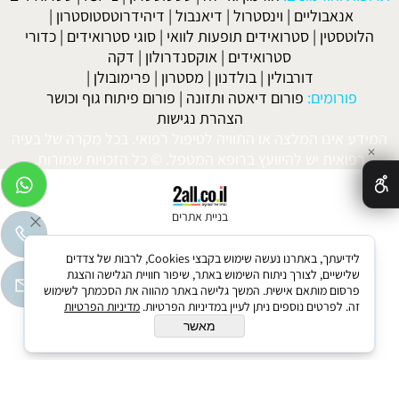
אנאבוליים
|
וינסטרול
|
דיאנבול
|
דיהידרוטסטוסטרון
|
הלוטסטין
|
סטרואידים תופעות לוואי
|
סוגי סטרואידים
|
כדורי
סטרואידים
|
אוקסנדרולון
|
דקה
דורבולין
|
בולדנון
|
מסטרון
|
פרימובולן
|
פורומים:
פורום דיאטה ותזונה
|
פורום פיתוח גוף וכושר
הצהרת נגישות
המידע אינו המלצה או התוויה לטיפול רפואי. בכל מקרה של בעיה
✕
רפואית יש להיוועץ ברופא המטפל. © כל הזכויות שמורות.
בניית אתרים
לידיעתך, באתרנו נעשה שימוש בקבצי Cookies, לרבות של צדדים
שלישיים, לצורך ניתוח השימוש באתר, שיפור חוויית הגלישה והצגת
פרסום מותאם אישית. המשך גלישה באתר מהווה את הסכמתך לשימוש
זה. לפרטים נוספים ניתן לעיין במדיניות הפרטיות.
מדיניות הפרטיות
מאשר