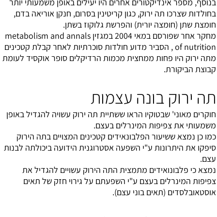
בנוסף, מספר אינדיקטורים אחרים היו יעילים באופן משמעותי יותר
בחולדות שצרכו תה ירוק, כגון קריטינין בסרום, חנקן אוריאה בדם,
חומצת שתן (חומצה יורית) והפרשת גלוקוז בשתן.
מחקר אחר שפורסם במאי 2004 במגזין metabolism and annals
of nutrition , הסביר מדוע חולדות סוכרתיות לאחר קבלת קטכינים
מתה ירוק היו פחות ממחצית מכמות הרדיקלים סופר אוקסיד לעומת
קבוצת הביקורת.
תה ירוק בונה עצמות
חוקרים מאוני' שבטוקיו הראו ששתיית תה ירוק עשויה להגדיל באופן
משמעותי את צפיפות המינרלים בעצם.
כמו כן נמצא ששיעור הפלבונאידים קטכינים המצויים בתה הירוק
סיפקו את היתרונות ע"י השפעה אסטרוגנית הידועה ביכולתה לבנות
עצם.
נמצא כי פלבונואידים מתמצית התה הירוק עשויים להגדיל את
צפיפות המינרלים בעצם ע"י השפעתם על גירוי חזק של תאים
אוסטאובלסדים (תאים בוני עצם).