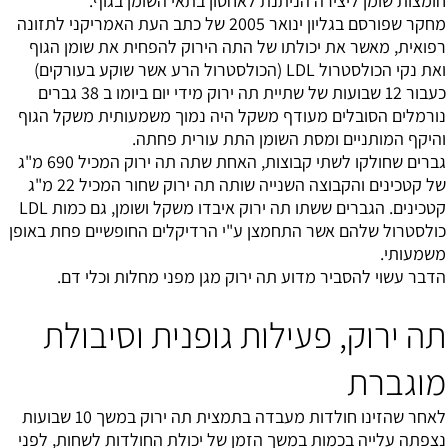
חומצות שומן ליצירה הניתנת לאחסון בתאי השומן בגוף.
מחקר שפורסם בגליון ינואר 2005 של כתב העת האמריקני לתזונה
רפואית, מאשר את יכולתו של התה הירוק להפחית את שומן הגוף
ואת נקי הכולסטרול LDL (הכולסטרול הרע אשר שוקע בעורקים)
כעבור 12 שבועות של שתיית תה ירוק מידי יום ביומו ב 38 גברים
נורמלים הסובלים מעודף משקל היה נמוך משמעותית משקל הגוף
והיקף המותניים ומסת השומן התת עורית פחתה.
גברים שחולקו לשתי קבוצות, האחת שתה תה ירוק המכיל 690 מ"ג
של קטכינים והקבוצה השנייה שותה תה ירוק שחור המכיל 22 מ"ג
קטכינים. הגברים ששתו תה ירוק איבדו משקל ושומן, גם כמות LDL
כולסטרול שלהם אשר התחמצן ע"י הרדיקלים החופשיים פחת באופן
משמעותי.
הדבר עשוי להסביר מדוע תה ירוק מגן מפני מחלות וכלי דם.
תה ירוק, פעילות גופנית וסיבולת
מוגברת
לאחר שהזינו חולדות מעבדה בתמצית תה ירוק במשך 10 שבועות
נצפתה עלייה בכמות במשך הזמן של יכולת החולדות לשחות, לפני