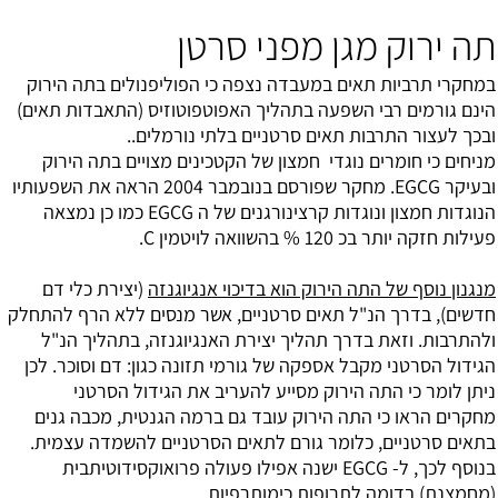
תה ירוק מגן מפני סרטן
במחקרי תרביות תאים במעבדה נצפה כי הפוליפנולים בתה הירוק
הינם גורמים רבי השפעה בתהליך האפוטפוטוזיס (התאבדות תאים)
ובכך לעצור התרבות תאים סרטניים בלתי נורמלים..
מניחים כי חומרים נוגדי חמצון של הקטכינים מצויים בתה הירוק
ובעיקר EGCG. מחקר שפורסם בנובמבר 2004 הראה את השפעותיו
הנוגדות חמצון ונוגדות קרצינורגנים של ה EGCG כמו כן נמצאה
פעילות חזקה יותר בכ 120 % בהשוואה לויטמין C.
מנגנון נוסף של התה הירוק הוא בדיכוי אנגיוגנזה
(יצירת כלי דם
חדשים), בדרך הנ"ל תאים סרטניים, אשר מנסים ללא הרף להתחלק
ולהתרבות. וזאת בדרך תהליך יצירת האנגיוגנזה, בתהליך הנ"ל
הגידול הסרטני מקבל אספקה של גורמי תזונה כגון: דם וסוכר. לכן
ניתן לומר כי התה הירוק מסייע להעריב את הגידול הסרטני
מחקרים הראו כי התה הירוק עובד גם ברמה הגנטית, מכבה גנים
בתאים סרטניים, כלומר גורם לתאים הסרטניים להשמדה עצמית.
בנוסף לכך, ל- EGCG ישנה אפילו פעולה פרואוקסידוטיתבית
(מחמצנת) בדומה לתרופות כימותרפיות.