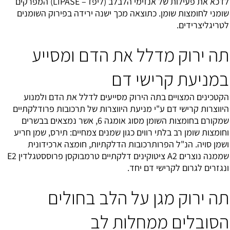
לדכא את פעילות של אנזימי הלבלב (ליפז – LIPASE) המפרקים
שומני לחומצות שומן. כתוצאה מכך ישנה ירידה בפירוק השומנים
לטריגליצרידים.
תה ירוק מדלל את הדם ומסייע
במניעת קרישי דם
הקטכינים המצויים בתה הירוק מסייעים לדלל את הדם ולמנוע
היווצרות קרישי דם ע"י מניעת היווצרות של תרכובות פרודלקתיים
שמקורם בחומצות השומן מסוג אומגה 6, אשר נמצאים בבשרים
וחומצות שומן רב בלתי רווים כגון שמנים צמחיים: תירס, שמן חריע
ושמן סויה. הנ"ל הפרותרכובות הדלקתיות, חומצה ארכידונית
שממנה נוצרים A2 ציטוקינים דלקתיים טרמבוקסן פרוססטגלדין E2
ונגזרים לגרום לקרישי דם יחד.
תה ירוק מגן על הלב בחולים
הסובלים ממחלות לב