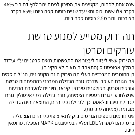
שנה אחת לפחות, מקטינים את הסיכון לפתח יתר לחץ דם ב כ 46%
בקרב אלו ששתו כוס וחצי עד שניים כוסות קפה ביום ו65% בקרב
הצורכות יותר מ2.5 כוסות קפה ביום.
תה ירוק מסייע למנוע טרשת
עורקים וסרטן
תה ירוק עשוי לעזור לעצור את התפשטות תאים סרטניים ע"י עידוד
תהליך אפופטוזיס (התאבדות תאים לא תקינים).
בן החומרים המרכזיים בעלי תה הירוק הינם הקטכינים, הנ"ל חוסמים
את הגורם העיקרי שדרכו גורם הגדילה המרכזי בהתפתחות טרשת
עורקים וסרטן. הקולטנים טירוזין קינאז, חיוניים להעברת הודעות
שנשלחו ע"י גורם בטסיות הצמיחה, גורם גדילה דמוי אינסולין, גורם
לגדילת פיברובלאסט וכך לגדילת כלי הדם, התוצאה הינה גדילה
מוגזמת (צמיחה מוגזמת).
שני גורמים נוספים הגורמים נזק לתאי ציפוי כלי הדם הם: עליה
ברמת הכולסטרול LDL ועלייה במיטוגנים MAPK הפעלת פרוטאין
קינז.