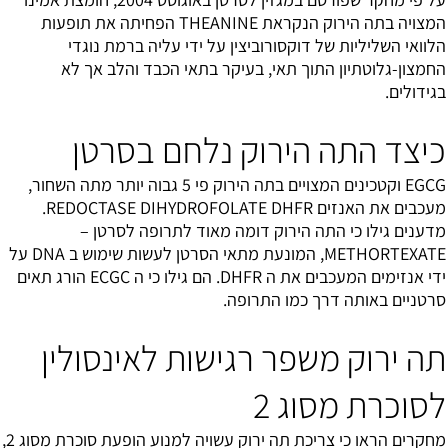
המצויה בתה הירוק הנקראת THEANINE הפחיתה את תופעות
הלוואי השליליות של דוקסורוביצין על ידי עליה ברמת נוגדי
החמצון-גלוטתיון התוך תאי, בעיקר בתאי הכבד והלב אך לא
בגידולים.
כיצד התה הירוק נלחם בסרטן
EGCG וקטכינים המצויים בתה הירוק פי 5 גבוה יותר מתה השחור,
מעכבים את האנזים REDOCTASE DIHYDROFOLATE DHFR.
מדענים גילו כי התה הירוק דומה מאוד לתרופה לסרטן –
METHORTEXATE, המונעת מתאי הסרטן לעשות שימוש ב DNA על
ידי אנזימים המעכבים את ה DHFR. הם גילו כי ה ECGC הורג תאים
סרטניים באותה דרך כמו התרופה.
תה ירוק משפר רגישות לאינסולין
לסוכרת מסוג 2
מחקרים הראו כי צריכת תה ירוק עשויה למנוע הופעת
סוכרת מסוג 2
,