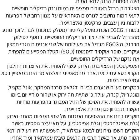
הינה הפחתת הנזק לתאי המוח.
הצטברות ברזל באזורים ספציפיים במוח ונזק רדיקלים חופשיים
לתאי המוח נחשבים לגורמים האחראיים על מגוון רחב של הפרעות
לרבות ניוון עצבים, פרקינסון ואלצהיימר.
במוח ה EGCG הוכח כפועל קלייטור (מסלק מתכות) לברזל וכך מונע
מהברזל להגביר את ייצור הרדיקלים החופשיים. בנוסף לסילוק
הברזל, ה EGCG מגדיל את פעילותם של שני אנזימים נוגדי חמצון
עיקריים: סופר אוקסיד דיסמוטז (SOD) וקטלז המסייעים להפחית
את נזקם של הרדיקלים החופשיים.
האפיקטכינין המצוי בתה הירוק עשוי להפחית את היווצרות החלבון
הקרוי בטא עמילואיד.אחד מהמאפייני האלצהיימר הינו במאפיין בטא
עמילואיד במוח.
במקרים בע"ח שנערכו בבי"ח דגלאס מרכז המחקר, אוני' מקגיל,
מונטריול, קנדה, עולה כי שתיית תה ירוק או שחור מידיי יום ביומו
עשויה להפחית את הסיכון של הגיל המבוגר בהפרעות מוחיות
הקשורות בניוון כגון מחלת אלצהיימר.
חוקרים בחנו את ההשפעות המגנות של שתי תמציות מהתה הירוק
(גלת אפיגלהקטכין וגלת אפיקטכין), על תאי עצב גוססים. כאשר
חוקרים חשפו נוירונים לבטא עמילואיד, השפעותיו היו רעילות ותאי
המוח מתו, אך כאשר תרביות התאים קיבלו עמילואיד ומיד אחריו