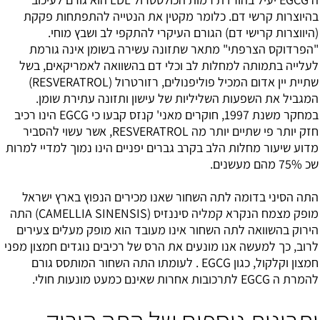
בהיוצרות קרשי דם. כלומר מקטין את הנטייה להתפתחות פקקת
(היווצרות קרישי דם) הגורם העיקרי להתקפי לב ושבץ מוחי.
"הפרדוקס הצרפתי" מתאר שתזונה עשירה בשומן אינה גורמת
לעלייה בתמותה למחלות לב וכלי דם בהשוואה לאמריקאים, בשל
שתיית יין אדום המכיל פוליפנולים, רזורטרול (RESVERATROL)
המגביל את השפעות השליליות של עישון ותזונה עתירת שומן.
במחקר משנת 1997, חוקרים מאני' קנזס קבעו כי EGCG הינו רכיב
חזק יותר פי שתיים יותר מה RESVERATROL, אשר עשוי להסביר
מדוע שיעור מחלות הלב בקרב גברים יפניים הינו נמוך למדיי למרות
שכ 75% מהם מעשנים.
התה הסיני בדומה לתה השחור שאנו מכירים הנפוץ בארץ ישראל
מופק מצמח הנקרא קמליה סיננזיס (CAMELLIA SINENSIS) התה
הירוק בהשוואה לתה השחור אינו מעובד הוא מופק מעלים צעירים
לרוב, כך למעשה אנו מונעים את הרס של רכיבים נוגדים חמצון מפני
חמצון וקלקול, כגון EGCG . לעומתו התה השחור המותסס גורם
להמרת ה EGCG לתרכובות אחרות שאינם כמעט מונעות חולי.