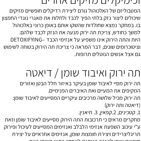
המטבוליזם של האלכוהול גורם ליצירת רדיקלים חופשיים מזיקים
שיכולים ליצור נזק בלתי הפיך לכבד ולחלות את מאגרי נוגדי החמצון
בו. במחקר נמצא שחולדות שהשקו אותם באופן כרוני באלכוהול
למשך כחודש, צריכת תה ירוק מנעה את הנזק לכבד שלהם.
היות והתה הירוק אינו משפיע על אנזימי הכבד –DETOXIFYING
וציטוכרומים שונים, דבר המראה כי צריכת תה הירוק בטוחה לשימוש
גם אצל אנשים הנוטלים תרופות.
תה ירוק ואיבוד שומן / דיאטה
תה ירוק מסיי לאיבוד שומן בעיקר באיזור חלל הבטן ואזורים
המקיפים את המעיים ואת האיברים הפנימיים.
תה ירוק מכיל שלושה מרכיבים עיקריים המסייעים לאיבוד שומן:
(
דיאטה ותה ירוק
)
1. קטכינים, 2.קפאין, 3. תיאנין.
מחקרים מראים כי תרכובות התה הירוק מסייעים לאיבוד שומן וזאת
ע"י עיכוב השפעת אנזימי הלבלב ואנזימים המסייעים לעיכול ופירוק
תריגליצרידים ויצירת חומצות שומן, אנזימים אחראיים על יצירת