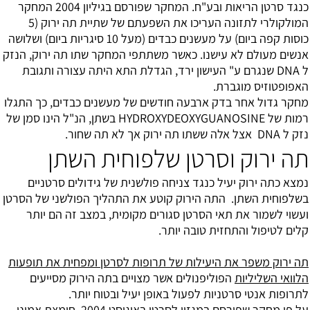
כנגד סרטן הריאות ובע"ח. המחקר שפורסם בגיליון 2004 המחקר
המולקולרי לתזונה העריכו את השפעתם של שתיית תה ירוק (5
כוסות קפה ביום) על מעשנים כבדים (מעל 10 סיגריות ביום) ושלושה
אנשים מעולם לא עישנו. כאשר משתתפי המחקר שתו תה ירוק, הנזק
ל DNA שנגרם ע" העישון ירד, הגדלת התא היתה עצורה ותגובת
האפופטוזיס מוגברת.
מחקר גדול אחר בדק ארבעה חודשים של מעשנים כבדים, כך התגלו
רמות של HYDROXYDEOXYGUANOSINE בשתן, הנ"ל הינו סמן של
נזק ל DNA אצל אלה ששתו תה ירוק אך לא תה שחור.
תה ירוק וסרטן שלפוחית השתן
נמצא כתה ירוק יעיל כנגד צניחה פולשנית של גידולים סרטניים
בשלפוחית השתן. התה הירוק קוטע את התהליך הפולשני של הסרטן
ועשוי לשמור את תאי הסרטן סגורים מקומית, במצב זה הם יותר
קלים לטיפול והתחזית טובה יותר.
תה ירוק משפר את היעילות של תרופות לסרטן ומפחית את תופעות
הלוואי השליליות
הפוליפנולים אשר מצויים בתה הירוק מסייעים
לתרופות אנטי סרטניות לפעול באופן יעיל ובטוח יותר.
על פי מחקר שפורסם במגזין לסרטן באוגוסט 2004, חומצת אמינו