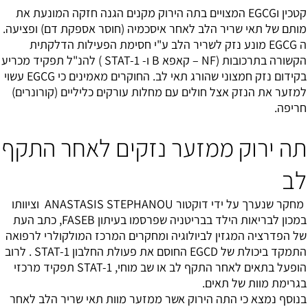
קטכין וEGCG המצויים בתה הירוק מקנים הגנה חזקה המונעת את
מותם של תאי שריר הלב לאחר איסכמיה (חוסר אספקת דם) ופציעה.
ה EGCG מונע נזק לשריר הלב ע"י חסימת הפעילות הדלקתית
הקשורה בתרכובות (NF – קאפא B ו- STAT-1 ) להנ"ל תפקיד מכריע
בקידום נזק חמצוני שהורג תאי לב. החוקרים מאמינים כי EGCG עשוי
למזער את הנזק אצל חולים עם מחלות עורקים כליליים (קורונרים)
חריפה.
תה ירוק ממזער נזקים לאחר התקף
לב
מחקר שנערך על ידי דוקטור ANASTASIS STEPHANOU וציוותו
במכון לבריאות הילד בבריטניה שפרסמו בעיתון FASEB, כתב העת
של הפדרציה המגזין לביולוגיה ומחקרים המרכז המולקולרי לרפואה
התמקד ביכולת של EGCD החוסם את פעולת החלבון STAT-1 . לרוב
הופעל בתאים לאחר התקף לב או שב מוחי, STAT-1 תפקיד מרכזי
בגרימת מוות של תאים.
בנוסף נמצא כי התה הירוק אשר ממזער מוות תאי שריר הלב לאחר