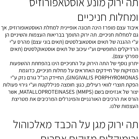
תה ירוק מונע אוסטאפורוזיס
ומחלות חניכיים
איבוד עצם מופרז הינה תכונה אופיינית למחלת האוסטאופורוזיס, אך
גם למחלות חניכיים. תה ירוק התומך בבריאות העצמות והשיניים הן
ע"י ההגנה של תאים אוסטאובלסטים (תאים בוני עצם) מהרס ע"י
הרדיקלים החופשיים וע"י עיכוב של תאים אוסטאוקלסטים (תאים
מפרקי עצם).
יתרון נוסף של התה הירוק על החניכיים הינו בהפחתת ההשפעות
המזיקות של חיידקים האחראים על מחלות חניכיים, כדוגמת
GINGIVALIS PORPHYROMONAS, החיידק הנ"ל גורם נזק ע"י
הפקת תוצרי לוואי רעילים, כגון: חומצה פניללקטת וע"י גירוי פעולות
יצור של אנזימים בשם MATALLOPROTEINASES (MMPS), אשר
הורס את הרכיבים האורגניים והמינרלים המרכיבים את מטריצת
העצמות שלנו.
תה ירוק מגן על הכבד מאלכוהול
וכימיקלים מזיקים אחרים