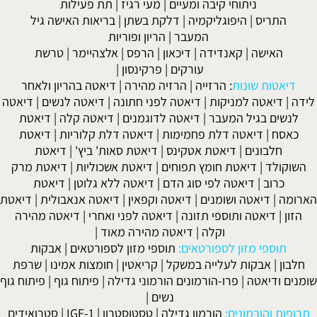
ניתוחי קיבה ומעיים
| מעי רגיז |
תת פעילות
התריס
|
היפוגליקמיה
|
דלקת בשתן
|
בריאות האישה גיל
המעבר
|
הריון ופוריות
האישה
|
קאנדידה
|
דיכאון
|
הרפס
|
אלצהיימר
|
טרשת
עורקים
|
פרקינסון
|
דיאטות שונות
:
הרזייה
|
הרזיה מהירה
|
דיאטה בהריון ולאחר
לידה
|
דיאטה למניקות
|
דיאטה לפני חתונה
|
דיאטה לנשים
|
דיאטה
לנשים בגיל המעבר
|
דיאטה לדוגמנים
|
דיאטה קלה
|
דיאטת
כאסח
|
דיאטה דלת פחמימות
|
דיאטה דלת קלוריות
|
דיאטת
חלבונים
|
דיאטת אטקינס
|
דיאטת סאות' ביץ'
|
דיאטת
השוקולד
|
דיאטת חומץ תפוחים
|
דיאטת אשכוליות
|
דיאטת מרק
כרוב
|
דיאטה לפי סוג הדם
|
דיאטה ללא גלוטן
|
דיאטת
הארומה
|
דיאטה ושומנים
|
דיאטה וקפאין
|
דיאטה אנאבולית
|
דיאטת
הזון
|
דיאטה ותוספי תזונה
|
דיאטה לפני ואחרי
|
דיאטה מהירה
וקלה
|
דיאטה מהירה מאוד
|
תוספי מזון לספורטאים:
תוספי מזון לספורטאים
|
אבקות
חלבון
|
אבקות לעלייה במשקל
|
קריאטין
|
חומצות אמינו
|
שרפת
שומנים ודיאטה
|
פרו-הורמונים הורמוני גדילה
|
פיתוח גוף
|
פיתוח גוף
נשים
|
תרופות והורמונים:
הורמון גדילה
|
טסטוסטרון
|
IGF-1
|
סטרואידים