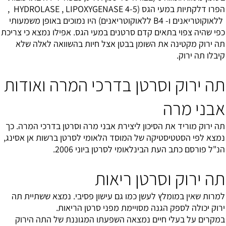
הפרו דלקתיות במעי הגס (4-5 HYDROLASE , LIPOXYGENASE ,
ללאוקוטריאנים ו- B4 ללאוקוטריאנים) היו נמוכים באופן משמעותי
כפי שהיה צפוי בתאים קדם סרטנים במעי הגס. אפילו נמצא כי צריכת
תה ירוק מקטינה את השומן בבטן אצל חיות בהשוואה לאלה שלא
קיבלו תה ירוק.
תה ירוק וסרטן בדרכי המרה ואודות
אבני מרה
תה ירוק מוריד את הסיכון ליצירת אבני מרה וסרטן בדרכי המרה. כך
נמצא לפי הסטטיסטיקה של המוסד הלאומי לסרטן ברשות אן אסינג,
הנ"ל פורסם כתב העת הבינלאומי לסרטן ביוני 2006.
תה ירוק וסרטן ריאות
למרות שאין במומלץ לעשן כמו גם עישון פסיבי. נמצא ששתיית תה
ירוק יכולה לספק הגנה מסויימת מפני סרטן הריאות.
במקרים על בעלי חיים נמצאה השפעתו המגוננת של התה הירוק