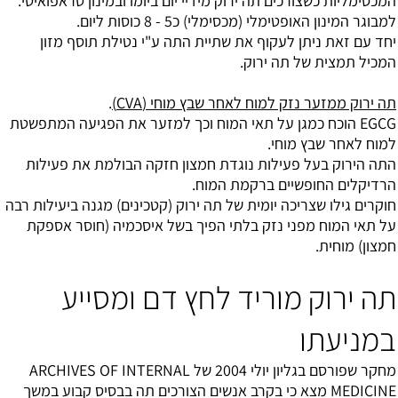
המכסימליות כשצורכים תה ירוק מידיי יום ביומו ובמינון טראפואיטי.
למבוגר המינון האופטימלי (מכסימלי) כ5 - 8 כוסות ליום.
יחד עם זאת ניתן לעקוף את שתיית התה ע"י נטילת תוסף מזון
המכיל תמצית של תה ירוק.
תה ירוק ממזער נזק למוח לאחר שבץ מוחי (CVA)
.
EGCG הוכח כמגן על תאי המוח וכך למזער את הפגיעה המתפשטת
למוח לאחר שבץ מוחי.
התה הירוק בעל פעילות נוגדת חמצון חזקה הבולמת את פעילות
הרדיקלים החופשיים ברקמת המוח.
חוקרים גילו שצריכה יומית של תה ירוק (קטכינים) מגנה ביעילות רבה
על תאי המוח מפני נזק בלתי הפיך בשל איסכמיה (חוסר אספקת
חמצון) מוחית.
תה ירוק מוריד לחץ דם ומסייע
במניעתו
מחקר שפורסם בגליון יולי 2004 של ARCHIVES OF INTERNAL
MEDICINE מצא כי בקרב אנשים הצורכים תה בבסיס קבוע במשך