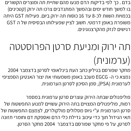
בדם . כך לפי בדיקות הדם מנעו מהם שתיית תה ומוצרים הקשורים
בו למשך חודש ימים ובהמשך המתנדבים צרכו תה ירוק (קטכינים)
בכמויות השוות לכ-8 עד 16 כוסות תה ירוק ביום. פעילות GST היתה
משופרת באופן דרמטי. חשוב לציין שפעילותו הבסיסית של ה GST
רגישים לנזק מהקרצנוגינים.
תה ירוק ומניעת סרטן הפרוסטטה
(ערמונית)
מחקר שפורסם בגיליון כתב העת בינלאומי לסרטן בדצמבר 2004
נמצא כי ה- EGCG מעכב באופן משמעותי את יצור האנטיגן הספציפי
לערמונית (PSA), סמן הסיכון לסרטן הערמונית.
פוליפנולים שבתה הירוק עוצרים סרטן ערמונית במספר
רמות, פוליפנולים המצויים בתה הירוק עשויים למנוע התפשטות של
סרטן הערמונית ע"י גיוס מסלולים מולקולרים, לצמצם התפשטות של
תאי הגידול תוך כדי עיכוב גדילת כלי הדם ואספקת דם וחומרי תזונה
לסרטן, על פי מחקר שפורסם בדצמבר 2004 מחקר הסרטן.