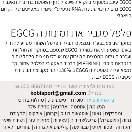
EGCG עיכב באופן מובהק את שיכפול נגיף השפעת בתרבית תאים. ה
EGCG גרם לדיכוי סינטזת RNA נגיפי ע"י שינוי המאפיינים של הקרום
הויארלי.
פלפל מגביר את זמינות ה EGCG
מחקר שבוצע בבע"ח נמצא כי תבלין הפלפל השחור מסייע להגדיל
באופן משמעותי את כמות ה EGCG שנספג. במחקר זה חולדות
ועכברים ניזונו מתמצית תה ירוק עם או בלי תמצית פלפל שחור
הנקראת פיפרין (PIPERINE) הרכיב האקטיבי בפלפל שחור. כך
נמצא עליה בספיגת ה EGCG ב 130% יותר מקבוצת הביקורת
שקיבלה EGCG לבד.
לפרטים וליצירת קשר בנייד: 052-8567140
או
במייל:
kobisport@gmail.com
בריאות ורפואה:
סוכרת
|
סינוסיטיס
|
מחלות בדרכי
הנשימה
|
אסטמה
|
אלרגיה
|
מחלת שלד
ומפרקים
|
גאוט
|
אוסטאופורוזיס
|
קרוהן
|
אולקוס
|
לחץ דם
גבוה
|
כולסטרול
|
טריגליצרידים
|
עצירות
|
מחלות עור
|
נשירת שיער
הקרחה
|
פסוריאזיס
|
סבוריאה
|
קוליטיס אולצרוזה
|
טחורים
|
לאחר