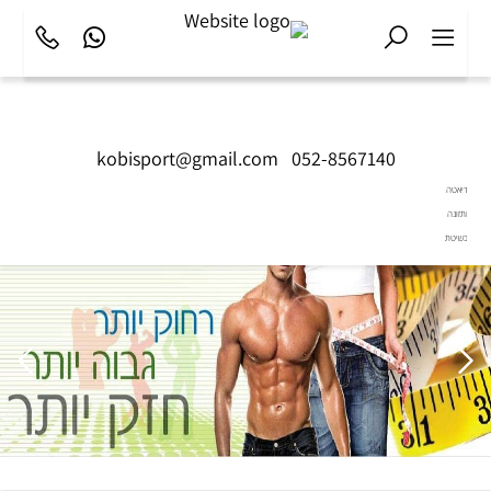
kobisport@gmail.com
|
052-8567140
דיאטה
ותזונה
בשיטת
Diet2All:
המדע
שמאחורי
הגוף
המושלם.