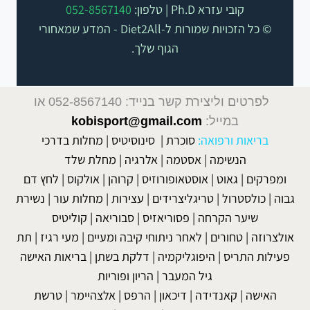
קובי עזרא Ph.D | טלפון:
052-8567140
© כל הזכויות שמורות ל-Diet2All - המדע שמאחורי
הגוף שלך.
לפרטים וליצירת קשר בנייד: 052-8567140
או
במייל:
kobisport@gmail.com
בריאות ורפואה:
סוכרת
|
סינוסיטיס
|
מחלות בדרכי
הנשימה
|
אסטמה
|
אלרגיה
|
מחלת שלד
ומפרקים
|
גאוט
|
אוסטאופורוזיס
|
קרוהן
|
אולקוס
|
לחץ דם
גבוה
|
כולסטרול
|
טריגליצרידים
|
עצירות
|
מחלות עור
|
נשירת
שיער הקרחה
|
פסוריאזיס
|
סבוריאה
|
קוליטיס
אולצרוזה
|
טחורים
|
לאחר ניתוחי קיבה ומעיים
| מעי רגיז |
תת
פעילות התריס
|
היפוגליקמיה
|
דלקת בשתן
|
בריאות האישה
גיל המעבר
|
הריון ופוריות
האישה
|
קאנדידה
|
דיכאון
|
הרפס
|
אלצהיימר
|
טרשת