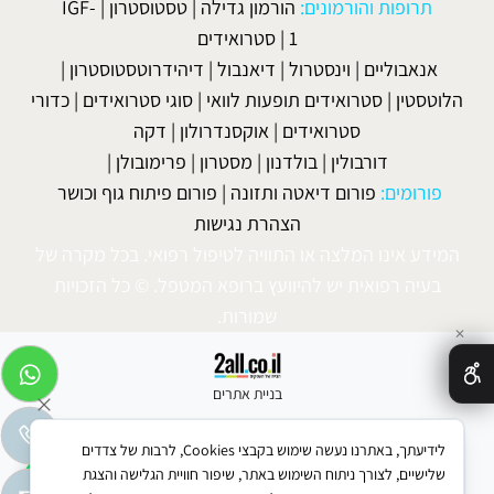
תרופות והורמונים:
הורמון גדילה
|
טסטוסטרון
|
IGF-
1
|
סטרואידים
אנאבוליים
|
וינסטרול
|
דיאנבול
|
דיהידרוטסטוסטרון
|
הלוטסטין
|
סטרואידים תופעות לוואי
|
סוגי סטרואידים
|
כדורי
סטרואידים
|
אוקסנדרולון
|
דקה
דורבולין
|
בולדנון
|
מסטרון
|
פרימובולן
|
פורומים:
פורום דיאטה ותזונה
|
פורום פיתוח גוף וכושר
הצהרת נגישות
המידע אינו המלצה או התוויה לטיפול רפואי. בכל מקרה של
בעיה רפואית יש להיוועץ ברופא המטפל. © כל הזכויות
שמורות.
✕
בניית אתרים
לידיעתך, באתרנו נעשה שימוש בקבצי Cookies, לרבות של צדדים
שלישיים, לצורך ניתוח השימוש באתר, שיפור חוויית הגלישה והצגת
WhatsApp