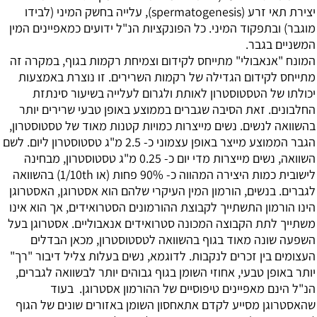
יצירת תאי זרע (spermatogenesis), עלייה בחשק המיני (לבידו
מוגבר) ובתפקוד המיני. כל הפונקציות הנ"ל ידועים כמאפיינים המין
המשניים בגבר.
המונח "אנאבולי" מתייחס לקידום וצמיחת רקמות בגוף, במקרה זה
מתייחס לקידום הגדילה של רקמות השרירים. זו נוצרת באמצעות
יכולתו של הטסטוסטרון לאותת ולגרום לעלייה בשיעור סינתזת
החלבונים. זאת הסיבה שגברים בממוצע באופן טבעי שרירים יותר
בהשוואה לנשים. נשים מייצרות כמויות קטנות מאוד של טסטוסטרון,
הגבר הממוצע מייצר באופן עצמוני כ- 2.5 מ"ג טסטוסטרון ליום. לשם
השוואה, נשים מייצרות מדי יום כ- 0.25 מ"ג טסטוסטרון, מבחינה
לישובית כמות היצירה המהווה כ- 90% פחות (או 1/10th) בהשוואה
לגברים. בנשים, הורמון המין העיקרי שלהם הוא אסטרוגן, האסטרוגן
הינו הורמון התשתייך לקבוצת ההורמונים הסטרואידים, אך הוא אינו
משתייך לתת הקבוצה המכונה סטרואידים אנאבוליים. אסטרוגן בעל
השפעה שונה מאוד בגוף בהשוואה לטסטוסטרון, מכאן הבדלים
העצומים בין זכרים לנקבות. לדוגמא, נשים בעלות צליל דיבור "רך"
יותר באופן טבעי, אחוזי השומן בגוף גבוהים יותר לבשוואה לגברים,
הנ"ל הינם מאפיינים טיפוסיים של ההורמון אסטרוגן. בעוד
שהאסטרוגן מסייע לקדם אתאחסון השומן באזורים שונים של הגוף