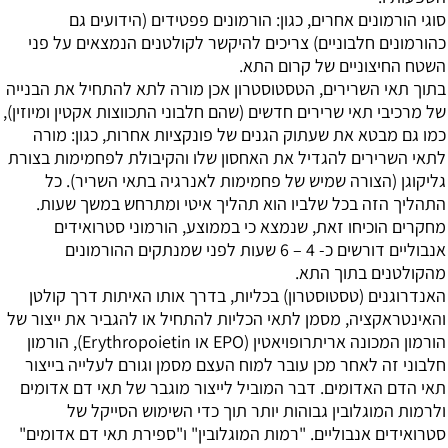
סוגי הורמונים אחרים, כגון: הורמונים פפטידים (הידועים גם
כהורמונים חלבוניים) צריכים להיקשר לקולטנים הנמצאים על פני
השטח החיצוניים של קרום התא.
בתוך תאי השרירים, הטסטוסטרון אכן מורה לתא להתחיל את הבנייה
של מרכיבי תאי שרירים חדשים (שהם חלבוני התכווצות אקטין ומיוזין),
כמו גם מבטא את שעתוק הגנים של פונקציות אחרות, כגון: מורה
לתאי השרירים להגדיל את האחסון שלו והקיבולת לפחמימות בצורת
גליקוגן (הצורה שמיש של פחמימות לאנרגיה בתאי השריר). כל
התהליך הזה בכל שלביו הוא תהליך איטי ומתרחש במשך שעות.
מחקרים הוכיחו זאת, שנמצא כי בממוצע, הורמוני סטרואידים
אנבוליים דורשים כ- 4 – 6 שעות לפני שמנתקים ההורמונים
מהקולטנים בתוך התא.
האנדרוגנים (טסטוסטרון) בכליות, בדרך אותו האיתות דרך קולטן
והאינטראקציה, מסמן לתאי הכליות להתחיל או להגביר את ייצור של
הורמון המכונה אריתרופויאטין (EPO או Erythropoietin), הורמון
חלבוני זה לאחר מכן עובר למוח העצם מסמן וגורם לעלייה בייצור
תאי הדם האדומים. דבר המוביל לייצור מוגבר של תאי דם אדומים
ולרמות המוגלובין גבוהות יותר תוך כדי השימוש הסייקל של
סטרואידים אנבוליים. "רמות המוגלובין" ו"ספירת תאי דם אדומים"