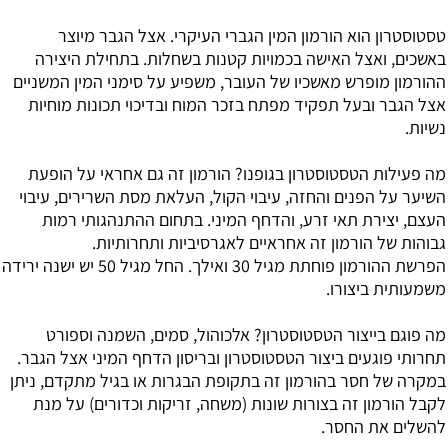
טסטוסטרון
הוא הורמון המין הגברי העיקרי. אצל הגבר מיוצר
באשכים, ואצל האישה בכמויות קטנות בשחלות. בתחילת היצירה
ההורמון מופרש מאשכיו של העובר, משפיע על סימני המין המשניים
אצל הגבר ובעל תפקיד מפתח בזכר המוח ובדיכוי תכונות מוחיות
נשיות.
מה פעילות הטסטוסטרון בגופנו? הורמון זה גם אחראי על הופעת
השיער על הפנים והחזה, עיבוי הקול, העלאת מסת השרירים, עיבוי
העצם, יצירת תאי זרע, והדחף המיני. בתחום ההתנהגותי רמות
גבוהות של הורמון זה אחראיים לאגרסיביות ותחרותיות.
הפרשת ההורמון פוחתת מגיל 30 ואילך. החל מגיל 50 יש ישנה ירידה
משמעותית ביצורו.
מה פוגם בייצור הטסטוסטרון? אלכוהול, סמים, השמנה וספורט
תחרותי פוגעים ביצור הטסטוסטרון ובריסון הדחף המיני אצל הגבר.
במקרה של חסר בהורמון זה בתקופת הבגרות או בגיל מתקדם, ניתן
לקבל הורמון זה בצורות שונות (משחה, זריקות וכדורים) על מנת
להשלים את החסר.