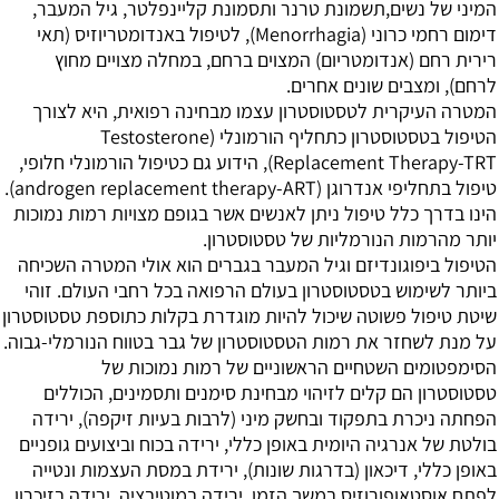
המיני של נשים,תשמונת טרנר ותסמונת קליינפלטר, גיל המעבר,
דימום רחמי כרוני (Menorrhagia), לטיפול באנדומטריוזיס (תאי
רירית רחם (אנדומטריום) המצוים ברחם, במחלה מצויים מחוץ
לרחם), ומצבים שונים אחרים.
המטרה העיקרית לטסטוסטרון עצמו מבחינה רפואית, היא לצורך
הטיפול בטסטוסטרון כתחליף הורמונלי (Testosterone
Replacement Therapy-TRT), הידוע גם כטיפול הורמונלי חלופי,
טיפול בתחליפי אנדרוגן (androgen replacement therapy-ART).
הינו בדרך כלל טיפול ניתן לאנשים אשר בגופם מצויות רמות נמוכות
יותר מהרמות הנורמליות של טסטוסטרון.
הטיפול ביפוגונדיזם וגיל המעבר בגברים הוא אולי המטרה השכיחה
ביותר לשימוש בטסטוסטרון בעולם הרפואה בכל רחבי העולם. זוהי
שיטת טיפול פשוטה שיכול להיות מוגדרת בקלות כתוספת טסטוסטרון
על מנת לשחזר את רמות הטסטוסטרון של גבר בטווח הנורמלי-גבוה.
הסימפטומים השטחיים הראשוניים של רמות נמוכות של
טסטוסטרון הם קלים לזיהוי מבחינת סימנים ותסמינים, הכוללים
הפחתה ניכרת בתפקוד ובחשק מיני (לרבות בעיות זיקפה), ירידה
בולטת של אנרגיה היומית באופן כללי, ירידה בכוח וביצועים גופניים
באופן כללי, דיכאון (בדרגות שונות), ירידת במסת העצמות ונטייה
לפתח אוסטאופורוזיס במשך הזמן, ירידה במוטיבציה, ירידה בזיכרון,