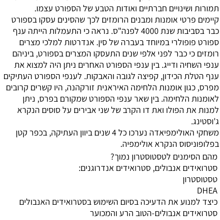
תמורות ושינויים חברתיים ואודות הטבע של הספורט עצמו.
קיימים פרטי אומנות ומבנים הרומזים לכך שהסינים עסקו בספורט
כבר בסביבות שנת 4000 לפנה"ס. נראה כי התעמלות הייתה ענף
ספורט פופולרי במיוחד בעברה של סין. אנדרטות למלכי מצרים
רומזים כי כבר לפני אלפי שנים התעסקו המצרים בספורט, ביניהם
ענפי השחיה ודייג. בין ענפי הספורט האחרים ניתן היה למצוא את
ענף הטלת הכידון, קפיצה לגובה והאבקות. לענפי הספורט העתיקים
מפרס, כגון אומנות הלחימה האיראנית זורקהנה, היו קשרים קרובים
לאומנות הלחימה. בין שאר ענפי הספורט שמקורם בפרס, ניתן
למנות את הפולו ואת דו הקרב של שני אבירים על סוסים הנקרא
ג'וסטינג.
משחקי האולימפיאדה נערכו כל 4 שנים ביוון העתיקה, בכפר קטן
בפלופוניסוס הנקרא אולימפיה.
מהם הסימנים לטסטוסטרון נמוך?
סטרואידים אנבולים, סטרואידים אנדרוגנים:
טסטוסטרון
DHEA
כיצד למנוע את הדעיכה בסיום השימוש בסטרואידים האנבולים
סטרואידים אנבולים-הטוב הרע והמכוער