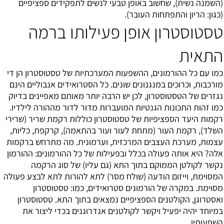
(השמנה נשית), שחשוב באופן טבעי לנשים לתפקידים ספציפיים
(כגון: הריון והתפתחות העובר).
טסטוסטרון אופן פעילותו ברמה
התאית
כמו עם כל ההורמונים, ההשפעות המערכתיות של טסטוסטרון הן די
מורכבות, וכרוכים במנגנונים שונים. כל הסטרואידים אנבוליים הינם
נגזרים של הטסטוסטרון, לכן יש הרבה יותר מאותם מאפיינים בדיוק
כמו זהות התכונות הגנטיות המועברות מדור לדור מההורה לילדיו.
רקמות היעד הספציפיות של טסטוסטרון כוללות רקמת שריר (שרירי
השלד), רקמת העור (מתחת לעור ועור בהתאמה), קרקפת, כליות,
עצמות, מערכת העצבים המרכזית, וערמונית. מה מתרחש ברקמות
אלה? היא אותה פעולה בכלל ובפעילות של כל ההורמונים: ההורמון
נקשר לקולטן הממוקם בתוך התא (גם עליו) של סוג הרקמה
המסוימת, וייזום הודעה (שולח מסר) לתא להורות לתא לבצע פעולה
מסוימת. במקרה של הורמונים סטרואידים, כמו: טסטוסטרון
ואסטרוגן, הקולטנים הספציפיים נמצאים בתוך התא. טסטוסטרון
במיוחד יהיה יפעיל ויקשר לקולטנים אנדרוגנים בכדי ליצור את
השפעותיו.