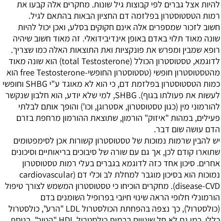
להיות אצל גברים לפי קבוצות גיל שונות. מחקרים אלה קבעו את
רמות הטסטוסטרון בפלזמה דם החציון הבאות בהתאם לגיל.
חשוב לזכור שמספרים אלה אינם חקוקים בסלע, ואכן יכול להיות
שונה מאוד תלוי באדם באופן אינדיבידואלי. זה מאוד חשוב שיהיה
רופא שמבין ומפרש את פונקציות ואת התוצאות האלה כמו שצריך.
לדוגמא, טסטוסטרון הכולל (total Testosterone) הוא שונה מאוד
מהטסטוסטרון חופשי (טסטוסטרון החופשי-free Testosterone הוא
כמות הטסטוסטרון בפלזמת דם, כי הוא לא מאוגד ע"י SHBG וחופשי
לעשות את פעולתו בגוף). SHBG, למי שלא יודע, הוא חלבון שנקשר
להורמוני מין (כגון טסטוסטרון, אסטרוגן, וכו') והופך אותם לבלתי
פעילים, במהות "איזוק" הורמון, שתוצאת ההורמון מרחפת בזרם
הדם עושה שום דבר.
יש להבין שרמות נמוכות של טסטוסטרון קשורות אכן לסימפטומים
שתוארו קודם לכן, אך גם עם שורה של סיבוכים בריאותיים וסיכונים
אחרים. סיכון אחד כזה לדוגמא בגברים בעלי רמות טסטוסטרון
נמוכות הוא בסיכון מוגבר למחלת לב וכלי דם (cardiovascular
disease-CVD). מחקרים הוכיחו כי טסטוסטרון המשמש לצורך טיפול
הורמונלי חלופי הראה שינוי חיובי בפרופיל השומנים בדם
(כולסטרול), כך נצפה בהפחתת הכולסטרול LDL "הרע", כולסטרול
כללי, כמו גם לא חל שינויים ברמות כולסטרול HDL "הטוב". בנוסף