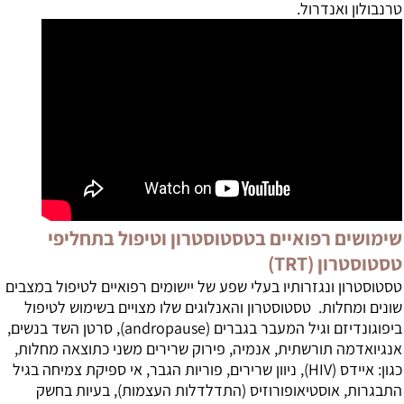
טרנבולון ואנדרול.
שימושים רפואיים בטסטוסטרון וטיפול בתחליפי
טסטוסטרון (TRT)
טסטוסטרון ונגזרותיו בעלי שפע של יישומים רפואיים לטיפול במצבים
שונים ומחלות. טסטוסטרון והאנלוגים שלו מצויים בשימוש לטיפול
ביפוגונדיזם וגיל המעבר בגברים (andropause), סרטן השד בנשים,
אנגיואדמה תורשתית, אנמיה, פירוק שרירים משני כתוצאה מחלות,
כגון: איידס (HIV), ניוון שרירים, פוריות הגבר, אי ספיקת צמיחה בגיל
התבגרות, אוסטיאופורוזיס (התדלדלות העצמות), בעיות בחשק