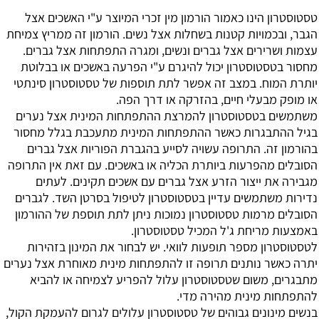
טסטוסטרון הינו כאמור הורמון מין זכרי המיוצר ע"י האשכים אצל
הגבר, ובכמויות קטנות בשחלות אצל נשים. הורמון זה ממריץ צמיחת
עצמות ושרירים אצל גברים ונשים, ומגרה התפתחות אצל גברים.
מחסור בטסטוסטרון יכול להיגרם ע"י הפרעה באשכים או בבלוטת
יותרת המוח. במצב זה אפשר לתת תוספות של טסטוסטרון סינתטי
או מופק מבעלי חיים, בהזרקה או דרך הפה.
משתמשים בטסטוסטרון להמרצת ההתפתחות המינית אצל נערים
בגיל ההתבגרות כאשר ההתפתחות המינית מתעכבת בגלל מחסור
בהורמון זה. התרופה עשויה לסייע בהגברת הפוריות אצל גברים
הסובלים מהפרעות ביותרת הכליה או באשכים. עם זאת אין התרופה
מגבירה את ייצור הזרע אצל גברים עם אשכים תקינים. לעתים
נדירות משתמשים עדיין בטסטוסטרון לטיפול בסרטן השד. לגברים
הסובלים מרמות טסטוסטרון נמוכות ניתן לתת תוספת של ההורמון
באמצעות מריחת ג'ל המכיל טסטוסטרון.
לטסטוסטרון מספר תופעות לוואי. יש לבחור את המינון בזהירות
יתרה כאשר נותנים תרופה זו להתפתחות מינית מאוחרת אצל נערים
מתבגרים, משום שטסטוסטרון עלול להפריע לצמיחה או להביא
להתפתחות מינית מהירה מדי.
בנשים מינונים גבוהים של טסטוסטרון עלולים לגרום להעמקת הקול,