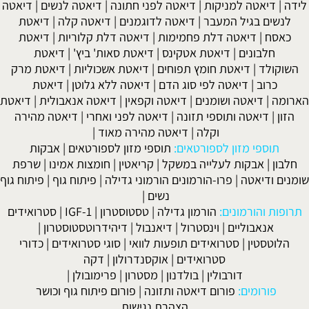
לידה
|
דיאטה למניקות
|
דיאטה לפני חתונה
|
דיאטה לנשים
|
דיאטה
לנשים בגיל המעבר
|
דיאטה לדוגמנים
|
דיאטה קלה
|
דיאטת
כאסח
|
דיאטה דלת פחמימות
|
דיאטה דלת קלוריות
|
דיאטת
חלבונים
|
דיאטת אטקינס
|
דיאטת סאות' ביץ'
|
דיאטת
השוקולד
|
דיאטת חומץ תפוחים
|
דיאטת אשכוליות
|
דיאטת מרק
כרוב
|
דיאטה לפי סוג הדם
|
דיאטה ללא גלוטן
|
דיאטת
הארומה
|
דיאטה ושומנים
|
דיאטה וקפאין
|
דיאטה אנאבולית
|
דיאטת
הזון
|
דיאטה ותוספי תזונה
|
דיאטה לפני ואחרי
|
דיאטה מהירה
וקלה
|
דיאטה מהירה מאוד
|
תוספי מזון לספורטאים:
תוספי מזון לספורטאים
|
אבקות
חלבון
|
אבקות לעלייה במשקל
|
קריאטין
|
חומצות אמינו
|
שרפת
שומנים ודיאטה
|
פרו-הורמונים הורמוני גדילה
|
פיתוח גוף
|
פיתוח גוף
נשים
|
תרופות והורמונים:
הורמון גדילה
|
טסטוסטרון
|
IGF-1
|
סטרואידים
אנאבוליים
|
וינסטרול
|
דיאנבול
|
דיהידרוטסטוסטרון
|
הלוטסטין
|
סטרואידים תופעות לוואי
|
סוגי סטרואידים
|
כדורי
סטרואידים
|
אוקסנדרולון
|
דקה
דורבולין
|
בולדנון
|
מסטרון
|
פרימובולן
|
פורומים:
פורום דיאטה ותזונה
|
פורום פיתוח גוף וכושר
הצהרת נגישות