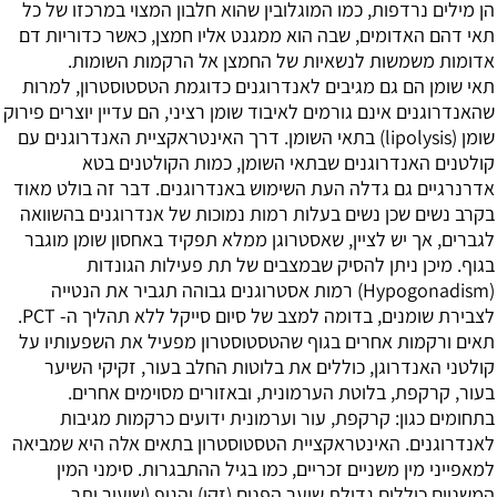
הן מילים נרדפות, כמו המוגלובין שהוא חלבון המצוי במרכזו של כל
תאי דהם האדומים, שבה הוא ממגנט אליו חמצן, כאשר כדוריות דם
אדומות משמשות לנשאיות של החמצן אל הרקמות השומות.
תאי שומן הם גם מגיבים לאנדרוגנים כדוגמת הטסטוסטרון, למרות
שהאנדרוגנים אינם גורמים לאיבוד שומן רציני, הם עדיין יוצרים פירוק
שומן (lipolysis) בתאי השומן. דרך האינטראקציית האנדרוגנים עם
קולטנים האנדרוגנים שבתאי השומן, כמות הקולטנים בטא
אדרנרגיים גם גדלה העת השימוש באנדרוגנים. דבר זה בולט מאוד
בקרב נשים שכן נשים בעלות רמות נמוכות של אנדרוגנים בהשוואה
לגברים, אך יש לציין, שאסטרוגן ממלא תפקיד באחסון שומן מוגבר
בגוף. מיכן ניתן להסיק שבמצבים של תת פעילות הגונדות
(Hypogonadism) רמות אסטרוגנים גבוהה תגביר את הנטייה
לצבירת שומנים, בדומה למצב של סיום סייקל ללא תהליך ה- PCT.
תאים ורקמות אחרים בגוף שהטסטוסטרון מפעיל את השפעותיו על
קולטני האנדרוגן, כוללים את בלוטות החלב בעור, זקיקי השיער
בעור, קרקפת, בלוטת הערמונית, ובאזורים מסוימים אחרים.
בתחומים כגון: קרקפת, עור וערמונית ידועים כרקמות מגיבות
לאנדרוגנים. האינטראקציית הטסטוסטרון בתאים אלה היא שמביאה
למאפייני מין משניים זכריים, כמו בגיל ההתבגרות. סימני המין
המשניים כוללים גדילת שיער הפנים (זקן) והגוף (שיעור יתר