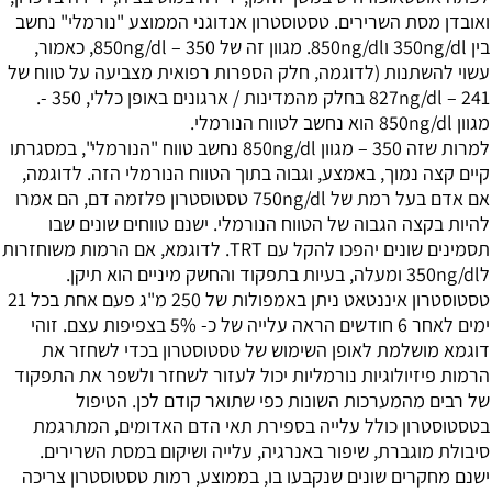
ואובדן מסת השרירים. טסטוסטרון אנדוגני הממוצע "נורמלי" נחשב
בין 350ng/dl ו850ng/dl. מגוון זה של 350 – 850ng/dl, כאמור,
עשוי להשתנות (לדוגמה, חלק הספרות רפואית מצביעה על טווח של
241 – 827ng/dl בחלק מהמדינות / ארגונים באופן כללי, 350 -.
מגוון 850ng/dl הוא נחשב לטווח הנורמלי.
למרות שזה 350 – מגוון 850ng/dl נחשב טווח "הנורמלי", במסגרתו
קיים קצה נמוך, באמצע, וגבוה בתוך הטווח הנורמלי הזה. לדוגמה,
אם אדם בעל רמת של 750ng/dl טסטוסטרון פלזמה דם, הם אמרו
להיות בקצה הגבוה של הטווח הנורמלי. ישנם טווחים שונים שבו
תסמינים שונים יהפכו להקל עם TRT. לדוגמא, אם הרמות משוחזרות
ל350ng/dl ומעלה, בעיות בתפקוד והחשק מיניים הוא תיקן.
טסטוסטרון איננטאט ניתן באמפולות של 250 מ"ג פעם אחת בכל 21
ימים לאחר 6 חודשים הראה עלייה של כ- 5% בצפיפות עצם. זוהי
דוגמא מושלמת לאופן השימוש של טסטוסטרון בכדי לשחזר את
הרמות פיזיולוגיות נורמליות יכול לעזור לשחזר ולשפר את התפקוד
של רבים מהמערכות השונות כפי שתואר קודם לכן. הטיפול
בטסטוסטרון כולל עלייה בספירת תאי הדם האדומים, המתרגמת
סיבולת מוגברת, שיפור באנרגיה, עלייה ושיקום במסת השרירים.
ישנם מחקרים שונים שנקבעו בו, בממוצע, רמות טסטוסטרון צריכה