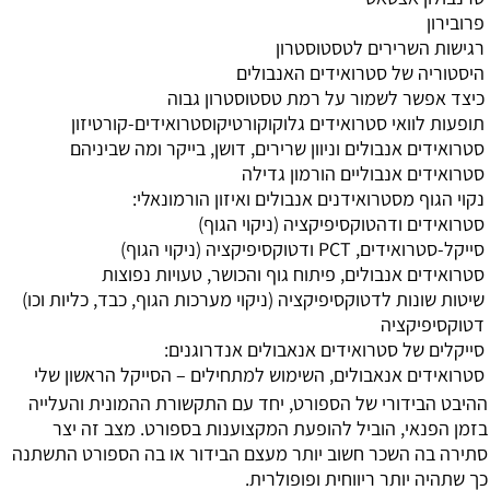
פרובירון
רגישות השרירים לטסטוסטרון
היסטוריה של סטרואידים האנבולים
כיצד אפשר לשמור על רמת טסטוסטרון גבוה
תופעות לוואי סטרואידים גלוקוקורטיקוסטרואידים-קורטיזון
סטרואידים אנבולים וניוון שרירים, דושן, בייקר ומה שביניהם
סטרואידים אנבוליים הורמון גדילה
נקוי הגוף מסטרואידנים אנבולים ואיזון הורמונאלי:
סטרואידים ודהטוקסיפיקציה (ניקוי הגוף)
סייקל-סטרואידים, PCT ודטוקסיפיקציה (ניקוי הגוף)
סטרואידים אנבולים, פיתוח גוף והכושר, טעויות נפוצות
שיטות שונות לדטוקסיפיקציה (ניקוי מערכות הגוף, כבד, כליות וכו)
דטוקסיפיקציה
סייקלים של סטרואידים אנאבולים אנדרוגנים:
סטרואידים אנאבולים, השימוש למתחילים – הסייקל הראשון שלי
ההיבט הבידורי של הספורט, יחד עם התקשורת ההמונית והעלייה
בזמן הפנאי, הוביל להופעת המקצוענות בספורט. מצב זה יצר
סתירה בה השכר חשוב יותר מעצם הבידור או בה הספורט התשתנה
כך שתהיה יותר ריווחית ופופולרית.