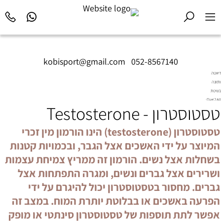
kobisport@gmail.com
|
052-8567140
דיאטה
ותזונה
בשיטת
Diet2All:
טסטוסטרון - Testosterone
המדע
שמאחורי
הגוף
טסטוסטרון (testosterone) הינו הורמון מין זכרי
המושלם.
המיוצר על ידי האשכים אצל הגבר, ובכמויות קטנות
בשחלות אצל נשים. הורמון זה ממריץ צמיחת עצמות
ושרירים אצל גברים ונשים, ומגרה התפתחות אצל
גברים. מחסור בטסטוסטרון יכול להיגרם על ידי
הפרעה באשכים או בבלוטת יותרת המוח. במצב זה
אפשר לתת תוספות של טסטוסטרון סינתטי או מופק