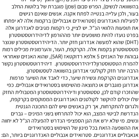
בהשווואה לנשים), הפרש סבום (שמן) מוגברת של בלוטות החלב
בעור, ולכן עלייה בנטייה לפתח אקנה. אנשים שאינם רגישים
לפעילות האנדרוגים (סטרואידים אנבוליים) ברקמות אלה לא יפתחו
את תופעות הלוואי הנ"ל. יש לציין, כי רקמות מגיבים לאנדרוגן אלה
בפרט נועדו להיות מושפעים יותר מההורמון לדיהידרוטסטוסטרון
(DHT) שהוא למעשה אנדרוגן חזק יותר. הדיהידרוטסטוסטרון שנוצר
מטסטוסטרון בקמות אלה. הקרקפת, העור, והערמונית מכילים רמות
גבוהות של האנזים 5 אלפא רדוקטאז (5AR), שהוא האנזים שאחראי
להמרת הטסטוסטרוןלדיהידרוטסטוסטרון. דיהידרוטסטוסטרון נקשר
הרבה יותר חזק לקולטני אנדרוגן בהשוואה לטסטוסטרון.
אנדרוגנים הקרקפת ונשירת שיער, כדי לאבד את השיער מרמות
אנדרוגן מוגברים או כתוצאה מהשימוש בסטרואידים אנבוליים. כפי
שהוזכרו קודם לכן, טסטוסטרון ודיהידרוטסטוסטרון המטבולית החזק
שלו יכולים להיקשר לקולטנים האנדרוגנים הממוקמים בקרקפת,
ולגרום להתקרחות, אך רק באנשים שיש להם התכונה הגנטית
הנדרשת לביטוי המצב, הוא יכול להתרחש בשני המינים – גברים
ונשים. מי שלא ירש את הגן הספציפי הנדרש להפעלה הנ"ל לא יחווה
את ההשפעה הזאת בכל מינון של השימוש ב
סטרואידים
אנאבוליים אנדרוגניים. סטרואידים אנבוליים האנדרוגניים ביותר, הם: