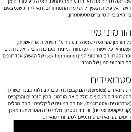
שכנראה מזינים את תאי הזרע המתפתחים. תאי הזרע עוברים מן
האשך אל עילית האשך להשלמת התפתחותם. תאי ליידיג שנמצאים
בין האבוביות מייצרים טסטוסטרון.
הורמוני מין
כל הורמון סטרואידי שמיוצר בעיקר ע"י השחלות או האשכים,
ושאחראי על ויסות ההתפתחות המינית ומערכת הרביה. אסטרוגנים
ופרוגסטרון הם הורמוני המין (sex hormone) של האשה; אנדרוגנים
הם הורמוני המין של הגבר.
סטרואידים
הסטרואידים (steroids) הם קבוצת תרכובות בעלות מבנה משותף.
הסטרואידים הטבעיים כוללים את הורמוני המין הזכריים והנקביים
(אנדרוגנים ואסטרוגנים), את ההורמונים של קליפת יותרת הכליה
(קורטיקוסטרואידים), וכן פרוגסטרון, מלחי מרה וסטרולים. כמו-כן
קיימים סטרואידים סינתטיים למטרות רפואיות.