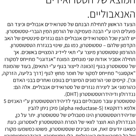
האנאבוליים.
הצעד הראשון לתחילת הבנתם של סטרואידים אנבוליים וכיצד הם
פועלים הינו ע"י הבנה מעמיקה של הורמון המין הגברי-טסטוסטרון.
יש להבין שכל הסטרואידים אנבוליים הנם נגזרים סינטטיים של האב
הקדמון שלהם – טסטוסטרון, כמו גם, שינוי בנגזרת הטסטוסטרון.
ההורמון טסטוסטרון מיוצר ע"י תאי ליידיג המצויים באשכים. אך
תחילה אסביר אודות שני מונחים: המונח "אנדוגני" מתייחס למקורו
של טסטוסטרון בגוף (הכוונה לייצור בגוף ע"י התאים), בעוד שהמונח
"אקסוגני" מתייחס למקור של חומר מחוץ לגוף (דרך בליעה, הזרקה,
וכו'). קיימים שני הורמונים המיוצרים בגופנו ואחרים בבני האדם
כהורמוני אב ליצירת נגזרים של סטרואידים אנבוליים. אלה הם:
ננדרולון ו
דיהידרוטסטוסטרון
(DHT).
טסטוסטרון עובר מטבוליזם בגוף לדיהידרוטסטוסטרון ע"י האנזים 5
אלפא רדוקטאז (5-alpha reductase) מיכן ניתן להבין
שדיהידרוטסטוסטרון הינו מטבוליט של טסטוסטרון. יתר על כן,
הננדרולון הוא תוצר לוואי של המרת הטסטוסטרון לאסטרוגן. כעת
כשאנו יודעים זאת, אנו מבינים שטסטוסטרון, פשוטו כמשמעו מקורו
של כל הסטרואידים האנבוליים. בלי טסטוסטרון, דיהידרוטסטוסטרון