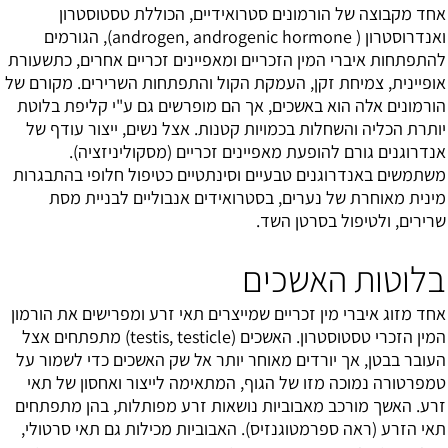
אחד מקבוצה של הורמונים סטרואידיים, הכוללת טסטוסטרון
ואנדרוסטרון ( androgen, androgenic hormone), הגורמים
להתפתחות איברי המין הזכריים ומאפיינים זכריים אחרים, כתשעורת
אופיינית, צמיחת זקן, העמקת הקול והתפתחות השרירים. מקורם של
הורמונים אלה הוא באשכים, אך הם מופרשים גם ע"י קליפת בלוטת
יותרת הכליה והשחלות בכמויות קטנות. אצל נשים, ייצור עודף של
אנדרוגנים גורם להופעת מאפיינים זכריים (מסקוליניזציה).
משתמשים באנדרוגנים טבעיים וסינתטיים כטיפול חלופי בהתבגרות
מינית מאוחרת של נערים, בסטרואידים אנבוליים לבניית מסת
שרירים, ולטיפול בסרטן השד.
בלוטות האשכים
אחד מזוג איברי מין זכריים שמייצרים תאי זרע ומפרישים את הורמון
המין הזכרי טסטוסטרון. האשכים (testis, testicle) מתפתחים אצל
העובר בבטן, אך יורדים מאוחר יותר אל שק האשכים כדי לשמור על
טמפרטורה נמוכה מזו של הגוף, המתאימה לייצור ואחסון של תאי
זרע. האשך מורכב מאבוביות נושאות זרע מפותלות, בהן מתפתחים
תאי הזרע (ראה ספרמטוגנזיס). האבוביות מכילות גם תאי סרטולי,