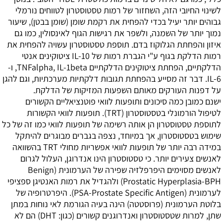
לשינוי החיובי הזה, השחזור של רמות טסטוסטרון לטווחים נורמלי
גבוהים יותר יעיל בכדי להפחית את רקמת שומן (שומן בבטן), שיעור
נמוך יותר של השמנה, ולשפר את רגישות הגוף לאינסולין, כמו גם
איזון והפחתת הגלוקוז בדם. תוספת טסטוסטרון עשויה להפחית את
רמות הדלקת בגוף ע"י הגברת רמות של IL-10 ציטוקינים אנטי
הדלקתיים, הפחתת ציטוקינים הדלקתיים TNFalpha, IL-1beta, ו-
IL-6. דבר זה מסייע בהפחתת תגובות דלקתיות מערכתיות, וגם להגן
על דפנות העורקים מאותם השפעות המזיקות של הדלקת.
ישנם כמובן כמה סיכונים ותופעות לוואי פוטנציאליים הקשורים
לטיפול הורמונלי בטסטוסטרון (TRT). תופעות לוואי הקשורות
לתוספת טסטוסטרון הן אותה רשימה של תופעות לוואי כמו זה של כל
שימוש בטסטוסטרון, אך במיוחד, נצפה בגברים מבוגרים להיתקל
במידה רבה יותר של תופעות לוואי אפשריות מחולי TRT בהשוואה
לאנשים צעירים יותר. כי טסטוסטרון הינו אנדרוגן, העלול לגרום
לאנשים מסוימים היפרפלזיה שפירה של הערמונית (Benign
Prostatic Hyperplasia-BPH) ולהגדיל את רמות האנטיגן ספציפי
לערמונית (PSA-Prostate Specific Antigen). היפרטרופיה של
בלוטת הערמונית (פרוסטטה) הינה בעיה הגורמת לאי נוחות במתן
שתן, למרות שטסטוסטרון ואנדרוגנים קשורים (כגון: DHT) הם לא