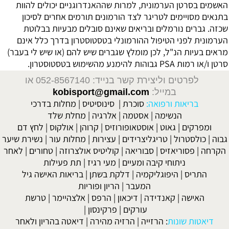
האשמים בסרטן הערמונית, למרות שההאנדרוגניים יכולים להוות
בתנאים מסויימים לטריגר לצד הורמונים תורמים אחרים לסיכון
שכזה. גברים נורמלים ובריאים שאינם סובלים מבעיות בבלוטת
הערמונית לפני הטיפול ההורמונלי בטסטוסטרון בדרך כלל אינם
מראים בעיות הנ"ל, לכן מומלץ שגברים שיש להם (או שיש לי בעבר)
סרטן ו/או רמות PSA גבוהות להימנע מהשימוש בטסטוסטרון.
לפרטים וליצירת קשר בנייד: 052-8567140
או
במייל:
kobisport@gmail.com
בריאות ורפואה:
סוכרת
|
סינוסיטיס
|
מחלות בדרכי
הנשימה
|
אסטמה
|
אלרגיה
|
מחלת שלד
ומפרקים
|
גאוט
|
אוסטאופורוזיס
|
קרוהן
|
אולקוס
|
לחץ דם
גבוה
|
כולסטרול
|
טריגליצרידים
|
עצירות
|
מחלות עור
|
נשירת שיער
הקרחה
|
פסוריאזיס
|
סבוריאה
|
קוליטיס אולצרוזה
|
טחורים
|
לאחר
ניתוחי קיבה ומעיים
| מעי רגיז |
תת פעילות
התריס
|
היפוגליקמיה
|
דלקת בשתן
|
בריאות האישה גיל
המעבר
|
הריון ופוריות
האישה
|
קאנדידה
|
דיכאון
|
הרפס
|
אלצהיימר
|
טרשת
עורקים
|
פרקינסון
|
דיאטות שונות
:
הרזייה
|
הרזיה מהירה
|
דיאטה בהריון ולאחר