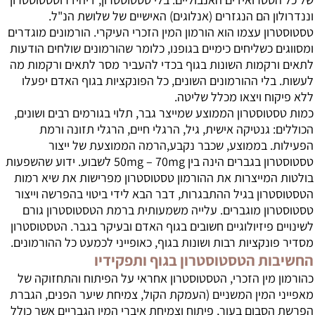
וננדרולון הם הנגזרים (אנלוגים) האישיים של שלושת הנ"ל.
טסטוסטרון עצמו הוא הורמון המין הזכרי העיקרי. הורמונים מוגדרים
ומסווגים כשליחים כימיים בגופנו, כלומר שהורמונים שולחים הודעות
לתאים ורקמות השונות בגוף בכדי להעביר מסר לתאים ורקמות מה
לעשות. בלי ההורמונים השונים, כל הפונקציות בגוף האדם יפעלו
ללא פיקוח ויצאו מכלל שליטה.
כמות טסטוסטרון הממוצע שמייצר גבר, תלוי בגורמים רבים ושונים,
הכוללים: גנטיקה אישית, גיל, הרגלי חיים, הרגלי תזונה ורמת
הפעילות. בממוצע, שכבר נקבע,הרמה הממוצעת של ייצור
טסטוסטרון בגברים הינה בין 50mg – 70mg לשבוע. ידוע שהשפעות
בולטות המייצרות את ההורמון טסטוסטרון מפרישות את שיא רמות
הטסטוסטרון בגיל ההתבגרות, דבר הבא לידי ביטוי בהפרשה וייצור
טסטוסטרון מוגברים. עלייה משמעותית ברמת הטסטוסטרון גורם
לשינויים פיזיולוגיים חשובים בגוף האדם ובעיקר בגבר. הטסטוסטרון
מסדיר פונקציות רבות ושונות בגוף, כאופייני לכמעט כל ההורמונים.
החשיבות הטסטוסטרון בגוף ותפקידיו
כהורמון מין הזכרי, הטסטוסטרון אחראי על הפיתוח והתחזוקה של
מאפייני המין המשניים (העמקת הקול, צמיחת שיער הפנים, הגברת
הפרשת הסבום בעור, פיתוח וצמיחת איברי המין הגבריים אשר כולל