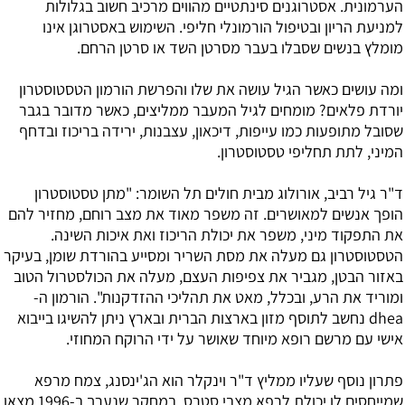
הערמונית. אסטרוגנים סינתטיים מהווים מרכיב חשוב בגלולות
למניעת הריון ובטיפול הורמונלי חליפי. השימוש באסטרוגן אינו
מומלץ בנשים שסבלו בעבר מסרטן השד או סרטן הרחם.
ומה עושים כאשר הגיל עושה את שלו והפרשת הורמון הטסטוסטרון
יורדת פלאים? מומחים לגיל המעבר ממליצים, כאשר מדובר בגבר
שסובל מתופעות כמו עייפות, דיכאון, עצבנות, ירידה בריכוז ובדחף
המיני, לתת תחליפי טסטוסטרון.
ד"ר גיל רביב, אורולוג מבית חולים תל השומר: "מתן טסטוסטרון
הופך אנשים למאושרים. זה משפר מאוד את מצב רוחם, מחזיר להם
את התפקוד מיני, משפר את יכולת הריכוז ואת איכות השינה.
הטסטוסטרון גם מעלה את מסת השריר ומסייע בהורדת שומן, בעיקר
באזור הבטן, מגביר את צפיפות העצם, מעלה את הכולסטרול הטוב
ומוריד את הרע, ובכלל, מאט את תהליכי ההזדקנות". הורמון ה-
dhea נחשב לתוסף מזון בארצות הברית ובארץ ניתן להשיגו בייבוא
אישי עם מרשם רופא מיוחד שאושר על ידי הרוקח המחוזי.
פתרון נוסף שעליו ממליץ ד"ר וינקלר הוא הג'ינסנג, צמח מרפא
שמייחסים לו יכולת לרפא מצבי סטרס. במחקר שנערך ב-1996 מצאו