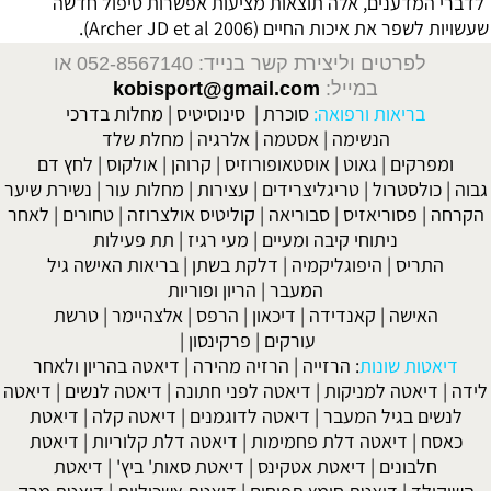
לדברי המדענים, אלה תוצאות מציעות אפשרות טיפול חדשה
שעשויות לשפר את איכות החיים (Archer JD et al 2006).
לפרטים וליצירת קשר בנייד: 052-8567140
או
במייל:
kobisport@gmail.com
בריאות ורפואה:
סוכרת
|
סינוסיטיס
|
מחלות בדרכי
הנשימה
|
אסטמה
|
אלרגיה
|
מחלת שלד
ומפרקים
|
גאוט
|
אוסטאופורוזיס
|
קרוהן
|
אולקוס
|
לחץ דם
גבוה
|
כולסטרול
|
טריגליצרידים
|
עצירות
|
מחלות עור
|
נשירת שיער
הקרחה
|
פסוריאזיס
|
סבוריאה
|
קוליטיס אולצרוזה
|
טחורים
|
לאחר
ניתוחי קיבה ומעיים
| מעי רגיז |
תת פעילות
התריס
|
היפוגליקמיה
|
דלקת בשתן
|
בריאות האישה גיל
המעבר
|
הריון ופוריות
האישה
|
קאנדידה
|
דיכאון
|
הרפס
|
אלצהיימר
|
טרשת
עורקים
|
פרקינסון
|
דיאטות שונות
:
הרזייה
|
הרזיה מהירה
|
דיאטה בהריון ולאחר
לידה
|
דיאטה למניקות
|
דיאטה לפני חתונה
|
דיאטה לנשים
|
דיאטה
לנשים בגיל המעבר
|
דיאטה לדוגמנים
|
דיאטה קלה
|
דיאטת
כאסח
|
דיאטה דלת פחמימות
|
דיאטה דלת קלוריות
|
דיאטת
חלבונים
|
דיאטת אטקינס
|
דיאטת סאות' ביץ'
|
דיאטת