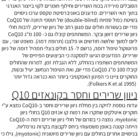
הסובלים מירידה בכוח השרירים וחילוף חומרים לקוי בייצור האנרגי
בתוך תאי השרירים. מדענים באוניברסיטת טקסס ערכו ניסויים
בשיטת כפול סמיות (double-blind) של תוספי תזונה של CoQ10
מדי יום בעשרות חולים עם מגוון רחב של ניוון שרירים, לרבות חולי
ניוון שרירים דושן ובקר. המשתתפים קיבלו גם כ- 100 מ"ג CoQ10
ליום למשך שלושה חודשים או פלצבו (תרופת דמה). משפט שני , עם
פרוטוקול טיפול דומה, נרשם ל- 15 חולים בעלי תמהיל דומה של ניוון
שרירים. המדענים הגיעו למסקנה כי הביצועים הפיזיים של
המשתתפים השתפרו בהחלט, ללא הגבלת זמן. למרות שהחולים
קיבלו 100 מ"ג CoQ10 מדי יום, ואת הטיפול הנחשב יעיל ובטוח,
החוקרים ציינו כי המינון האפקטיבי ביותר הוא כנראה גדול יותר
(Folkers K et al 1995).
ניוון שרירים וחסר בקונאזים Q10
עדות נוספת לזיקה בין מחלת ניוון שרירים וחסר ב-CoQ10 נמצא ע"י
חוקרים איטלקים שחקרו את רמות קו אנזים Q10 בחולי ניוון
myotonic. נמצה כי בסרום של חולי ניוון שרירים רמת ה-CoQ10
הייתה קטנה באופן משמעותי ביחס לקבוצת בקרות נורמליות.
בניסויים אחרים בחולים עם ניוון שרירים מיוטונית (myotonic), גילו כי