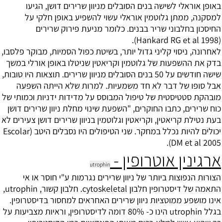
באופן אוראלי לשישה בנים הסובלים מניוון שרירים דושן, הגיעו
למסקנה, ממתן גלוטמין אוראלי עשוי להשפיע באופן חלקי על
החיסכון בחלבוני שריר בבנים. כלומר מניעת פירוק שרירים
(Hankard RG et al 1998).
לאחרונה, ניסוי קליני גדול יותר, בשיטת כפול הסמיות, מבוקר פלסבו,
בדק את ההשפעות של גלוטמין וקריאטין שניטלו באופן אורלי במשך
שישה חודשים על 50 בנים הסובלים מניוון שרירים. תוצאות היו טובות,
אבל סופו של דבר לא חד משמעיות. למרות שלא הייתה השפעה
מובהקת סטטיסטית של טיפול המבוסס על מדידות ידניות וכמותי של
כוח שרירים, כתבו החוקרים, "השפעת שינוי מחלת ניוון שרירים דושן
בעת נטילת קריאטין, וקריאטין וגלוטמין בניוון שרירים דושן צעירים לא
יכולים להיות נכלל במחקר. שני הטיפולים היו נסבלים היטב (Escolar
DM et al 2005).
ארגינין אוטרופין -
utrophin
הצורות הנפוצות ביותר של ניוון שרירים נגרמות ע"י חוסר או אי
התאמה של דיסטרופין חלבון cytoskeletal. חלבון קשור, utrophin,
אינו מושפע ממוטציות ניוון שרירים האחראים למחסור בדיסטרופין.
בגלל utrophin הינו כ- 80% דומה לדיסטרופין, וראיות מצביעות על