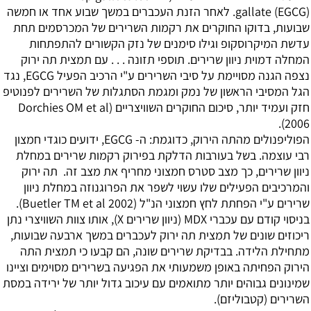
(gallate (EGCG. לאחר הזנת העכברים במשך שבוע אחד או חמשה
שבועות, בדוקו החוקרים את רקמות השרירים של המכרסמים תחת
עדשת המיקרוסקופ וגילו סימנים של נזק הקשורים להתפתחות
המחלה דמוית ניוון שרירים. תוספי תזונה . . . עם תמצית תה ירוק
נצפה הגנה מסויימת על סיבי השרירים ע"י הרכיב הפעיל EGCG, נגד
הגל המסיבי הראשון של נמק ומגמת הסתגלות של השרירים לפנוטיפ
חזק ועמיד יותר, סיכום החוקרים השוויצריים (Dorchies OM et al
2006).
הפוליפנולים מהתה הירוק, כדוגמת: ה- EGCG, ידועים כוגדי חמצון
רבי עוצמה. בשל בעורבות הדלקת בפירוק רקמות שרירים במחלת
ניוון שרירים, כך מצב סטרס חמצוני מחריף את מצב זה. תה ירוק
והמרכיבים הפעילים שלו עשוי לשפר את הפרוגנוזה במחלת ניוון
שרירים ע"י הפחתת לחץ חמצוני הנ"ל (Buetler TM et al 2002).
בניסוי קודם עם עכברי MDX (ניוון שרירים X), אותו צוות השוויצרי נתן
ריכוזים שונים של תמצית תה ירוק לעכברים במשך ארבעה שבועות,
מתחילת הלידה. בבדיקת שרירים שונה, הם קבעו כי תמצית התה
הירוק הפחיתה באופן משמעותי את הפגיעה בשרירים מסוימים וציינו
שמינונים גבוהים יותר מתואמים עם עיכוב גדול יותר של ירידה במסת
השרירים (קטבוליזם).