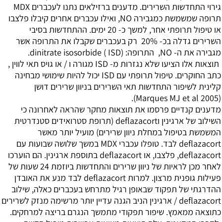
גירוי התחדשות השרירים. מדענים ברזילאים נתנו לעכברים MDX
תרופה שמשמשת כמגבירה NO, ואילו עכברים אחרים קיבלו פלצבו
או טיפול תרופתי אחר, למשך כ- 20 ימים. ההתחדשות בסיבי
השרירים גדלה בכ- 20% רק בעכברים שקבלו את התרופה אשר
מגבירה את ה- NO, התרופה: (dinitrate isosorbide ( ISD.
תוצאות אלו הציעו שלא נגזרות מ- ISD מגורה ו / או גויס תאי לווין ,
כתב החוקרים. טיפול תרופתי עם ISD יכול להיות שימושי מבחינה
קלינית לשיפור התחדשות תאי השרירים בניוון שרירים דושן
(Marques MJ et al 2005).
מדענים קנדיים פרסמו את תוצאות מחקר שהראה לאחרונה כי
השילוב של ארגינין וdeflazacort (תרופת סטרואידים סטנדרטית
המשמשת בטיפול במחלת ניוון שרירים) מועיל יותר מאשר
deflazacort לבד. טופלו עכברי MDX במשך שלושה שבועות עם
deflazacort, פלצבו, או deflazacort בתוספת ארגינין. הם הוערכו
לאחר מכן לראיות של ניוון שרירים והתחדשות ביוזמת 24 שעות של
פעילות גופנית מרצון. למרות deflazacort לבד מנע את האובדן
ההדרגתי של תפקוד שבאופן רגיל מתרחש בעכברים כאלה, שילוב
deflazacort / ארגינין הניב הגנה עדיין יותר מרשימה מנזק לשרירים
כתוצאה ממאמץ. שיפור תפקודי מתמשך הנגרם בריצה למרחקים.