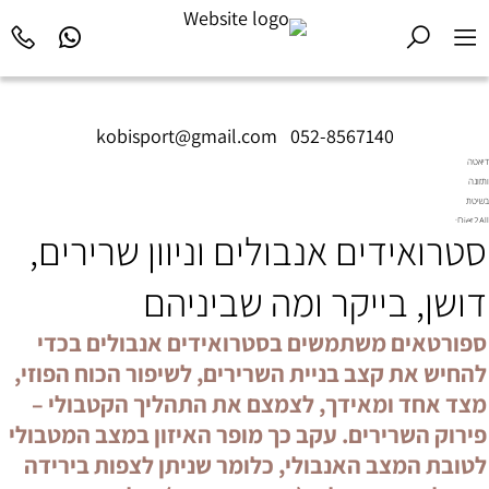
kobisport@gmail.com
|
052-8567140
דיאטה
ותזונה
בשיטת
Diet2All:
סטרואידים אנבולים וניוון שרירים,
המדע
שמאחורי
הגוף
דושן, בייקר ומה שביניהם
המושלם.
ספורטאים משתמשים בסטרואידים אנבולים בכדי
להחיש את קצב בניית השרירים, לשיפור הכוח הפוזי,
מצד אחד ומאידך, לצמצם את התהליך הקטבולי –
פירוק השרירים. עקב כך מופר האיזון במצב המטבולי
לטובת המצב האנבולי, כלומר שניתן לצפות בירידה