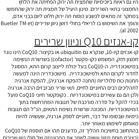
היו גם ראיות ביוכימיות שתמצית תה ירוק הפחיתה את הלחץ
החמצוני בתאי השרירים. מינון היעיל של תמצית תה ירוק שהתמשו
במחקר זה מתאים לכשבע כוסות תה ירוק חלוט ליום בבני אדם,
והופך את השימוש בו לריאלי בחולי דושן ניוון שרירים (Buetler TM et
al 2002).
קו-אנזים Q10 וניוון שרירים
קו-אנזים קיו-10, שנקרא גם ubiquitin או בקיצור: CoQ10 הינו נוגד
חמצון חזק, המשמש כקו-פקטור (cofactor) בשרשרת הנשימה
במיטוכונדריה. ה-CoQ10 בעל יכולת לייצוב קרום התא, המסוגל
לחדור לקרום התא ולמיטוכונדריה. מיטוכונדריה הינה למעשה
תחנות כוח סלולריות (תחנה להפקת אנרגיה), להפקת אנרגיה
לתהליכים רבים החיוניים לחיים. תאי שריר מבזבזים הרבה אנרגיה
ולכן הם גם עשירים במיטוכונדריות . כקופקטור חיוני CoQ10 פועל
בכדי להקל על סדרה מורכבת של תגובות המתרחשות בתוך
המיטוכונדריות. המכונה שרשרת נשימת התאים, הנ"ל הם תגובות
כימיות שבסופו של דבר, חיוניים לספק אנרגיה, שעשויה להיות
מאוחסן לשימוש מאוחר יותר.
בהתחשב בחשיבות תהליך זה, מדענים תהו אם תוספת של CoQ10
(בצורת תוספ מזון) עשויה לשפר את הפרוגנוזה של חולי ניוון שרירים,