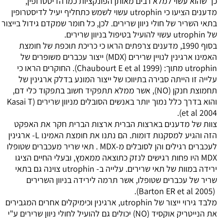
כך שהוא עשוי למלא רבים מאותן הפונקציות כמו הדיסטרופין,
מדענים הציעו כי utrophin עשוי לשמש כתחליף יעיל לדיסטרופין
בתאי השריר של חולי ניוון שרירים. לכן, כל חומר שמקדם גידול בייצור
של utrophin עשוי להועיל בטיפול בניוון שרירים.
בסוף 1990, מדענים צרפתים הראו כי כריכת תוכפת של חומצת
האמינו
ארגינין
לנויין שרירים (MDX) ייצור עכברים משופרים של
utrophin מתוך: (Chaubourt E et al 1999). החוקרים הראו כי
עלייה זו הייתה סבירה בתיווכו של ייצור המונע בדלק ארגינין של
תחמוצת חנקן (NO), אשר ממלא תתפקיד חשוב בתפקוד כלי דם,
והוא בדרך כלל נמוך יותר באנשים הסובלים מניוון שרירים (Kasai T
et al 2004).
צוות של מדענים בארצות הברית ארצות הברית חקר את האפקט
הזה והגיע למסקנות דומות. הם נתנו את חומצת האמינו L- ארגינין
לעכברים רגילים והן לסובלים מ-MDX . תאי שריר מעכברים שטופלו
MDX היו פחות רגישים לנזק כתוצאה ממאמץ, ובעלי החיים הציגו
ירידה במוות של תאי שרירים. עלייה ב- utrophin צוינה גם בתאי
שריר של עכברים שטופלו, אשר תרמה לירידה בניוון השרירים
(Barton ER et al 2005).
מלבד גירוי ייצור של utrophin, ארגינין וכימיקלים אחרים המגבירים
את הנייטריק אוקסיד (NO) יכולים גם להועיל לחולי ניוון שרירים ע"י