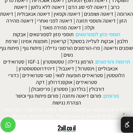
השוקולד
|
דיאטת חומץ תפוחים
|
דיאטת אשכוליות
|
דיאטת מרק
כרוב
|
דיאטה לפי סוג הדם
|
דיאטה ללא גלוטן
|
דיאטת
הארומה
|
דיאטה ושומנים
|
דיאטה וקפאין
|
דיאטה אנאבולית
|
דיאטת
הזון
|
דיאטה ותוספי תזונה
|
דיאטה לפני ואחרי
|
דיאטה מהירה
וקלה
|
דיאטה מהירה מאוד
|
תוספי מזון לספורטאים:
תוספי מזון לספורטאים
|
אבקות
חלבון
|
אבקות לעלייה במשקל
|
קריאטין
|
חומצות אמינו
|
שרפת
שומנים ודיאטה
|
פרו-הורמונים הורמוני גדילה
|
פיתוח גוף
|
פיתוח גוף
נשים
|
תרופות והורמונים:
הורמון גדילה
|
טסטוסטרון
|
IGF-1
|
סטרואידים
אנאבוליים
|
וינסטרול
|
דיאנבול
|
דיהידרוטסטוסטרון
|
הלוטסטין
|
סטרואידים תופעות לוואי
|
סוגי סטרואידים
|
כדורי
סטרואידים
|
אוקסנדרולון
|
דקה
דורבולין
|
בולדנון
|
מסטרון
|
פרימובולן
|
פורומים:
פורום דיאטה ותזונה
|
פורום פיתוח גוף וכושר
הצהרת נגישות
המידע אינו המלצה או התוויה לטיפול רפואי. בכל מקרה של בעיה
✕
רפואית יש להיוועץ ברופא המטפל. © כל הזכויות שמורות.