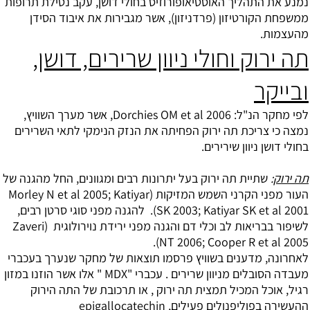
נמנע את התהליך האוסטיאופורוזיס בחולי דושן, עקב נטילת תרופות
ממשפחת הקורטיזון (פרדניזון), אשר מגבירות את איבוד הסידן
מהעצמות.
תה ירוק וחולי ניוון שרירים, דושן,
ובייקר
לפי מחקר הנ"ל: Dorchies OM et al 2006, אשר מערך השוויץ,
נמצה כי צריכת תה ירוק הפחיתה את הנזק הנימקי לתאי השרירים
בחולי דושן ניוון שירירים.
תה ירוק
:
שתיית תה ירוק בעל יתרונות רבים ומגוונים, החל מהגנה של
העור מפני הקרני השמש המזיקות (Morley N et al 2005; Katiyar
SK 2003; Katiyar SK et al 2001). להגנה מפני סוגי סרטן רבים,
לשיפור בבריאות לב וכלי דם והגנה מפני ירידת נוירולוגית (Zaveri
NT 2006; Cooper R et al 2005).
לאחרונה, מדענים בשוויץ פרסמו תוצאות של מחקר שנערך בעכברי
מעבדה הסובלים מניוון שרירים . עכברי "MDX " אלו אשר הוזנו במזון
רגיל, אוכל המכיל תמצית תה ירוק , או תרכובת של התה הירוק
ההעשירה בפוליפנולים פעילים, epigallocatechin