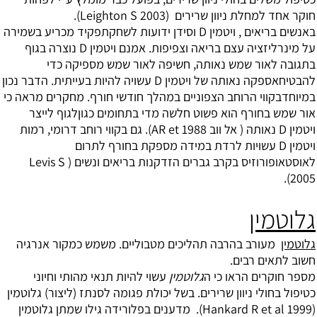
חוקר אחד למחלת ניוון שרירים (Leighton S 2003).
באנשים בריאים , ויטמין D וסידן ידועות לשחקתפקיד מכריע בשמירה
על מינרליזציה עצם בריאה וצפיפות. אמנם ויטמין D נוצרה בגוף
בתגובה לאור שמש נאותה, חשיפה לאור שמש מספיקה כדי
להבטיחאספקה ​​נאותה של ויטמין D עשויה להיות בעייתית. הדבר נכון
במיוחדבקווי הרוחב הצפוניים במהלך חודשי חורף. מחקרים מראה כי
אור שמש בחורף הוא פשוט חלשה מדי בתחומים כגוןלגוף לייצר
ויטמין D נאותה ( אל ווב AR et 1988). גם בקווי רוחב דרומי, רמות
ויטמין D עשויות לרדת במידה מספקת בחורף לתרום
לאוסטאופורוזיס בקרב גברים הזדקנות בריאים ונשים ( Levis S
2005).
גלוטמין
גלוטמין
מעורב בהרבה תהליכים מטבוליים. משמש כמקור אנרגיה
חשוב לתאים רבים.
מספר חוקרים הראו כי ה
גלוטמין
עשוי להיות תנאי מהותי וחיוני
כטיפול בחולי ניוון שרירים. בשל יכולת פגומה לסנתז (ליצור) גלוטמין
(Hankard R et al 1999). מדענים בפלורידה גילו שמתן גלוטמין