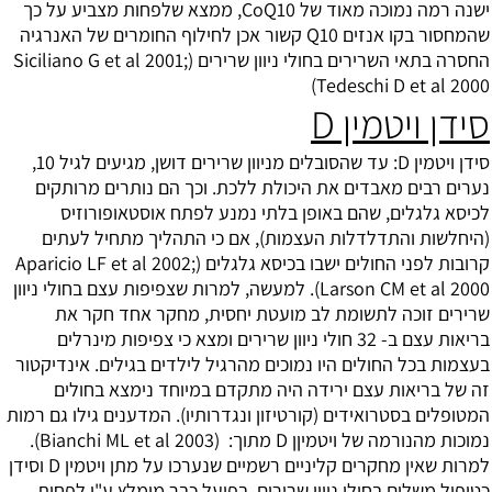
ישנה רמה נמוכה מאוד של CoQ10, ממצא שלפחות מצביע על כך
שהמחסור בקו אנזים Q10 קשור אכן לחילוף החומרים של האנרגיה
החסרה בתאי השרירים בחולי ניוון שרירים (Siciliano G et al 2001;
Tedeschi D et al 2000)
סידן ויטמין D
סידן ויטמין D: עד שהסובלים מניוון שרירים דושן, מגיעים לגיל 10,
נערים רבים מאבדים את היכולת ללכת. וכך הם נותרים מרותקים
לכיסא גלגלים, שהם באופן בלתי נמנע לפתח אוסטאופורוזיס
(היחלשות והתדלדלות העצמות), אם כי התהליך מתחיל לעתים
קרובות לפני החולים ישבו בכיסא גלגלים (Aparicio LF et al 2002;
Larson CM et al 2000). למעשה, למרות שצפיפות עצם בחולי ניוון
שרירים זוכה לתשומת לב מועטת יחסית, מחקר אחד חקר את
בריאות עצם ב- 32 חולי ניוון שרירים ומצא כי צפיפות מינרלים
בעצמות בכל החולים היו נמוכים מהרגיל לילדים בגילים. אינדיקטור
זה של בריאות עצם ירידה היה מתקדם במיוחד נימצא בחולים
המטופלים בסטרואידים (קורטיזון ונגדרותיו). המדענים גילו גם רמות
נמוכות מהנורמה של ויטמיןן D מתוך: (Bianchi ML et al 2003).
למרות שאין מחקרים קליניים רשמיים שנערכו על מתן ויטמין D וסידן
כטיפול משלים בחולי ניוון שרירים, בפועל כבר מומלץ ע"י לפחות