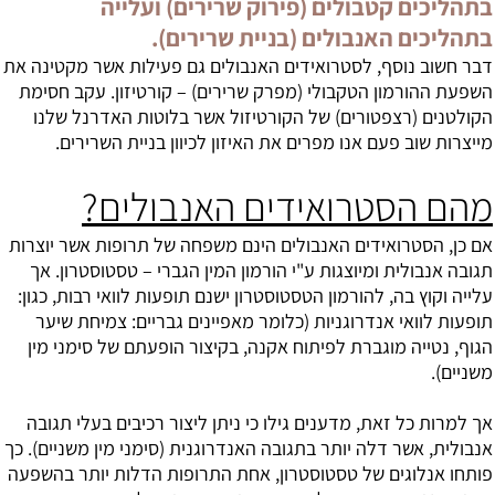
בתהליכים קטבולים (פירוק שרירים) ועלייה
בתהליכים האנבולים (בניית שרירים).
דבר חשוב נוסף, לסטרואידים האנבולים גם פעילות אשר מקטינה את
השפעת ההורמון הטקבולי (מפרק שרירים) – קורטיזון. עקב חסימת
הקולטנים (רצפטורים) של הקורטיזול אשר בלוטות האדרנל שלנו
מייצרות שוב פעם אנו מפרים את האיזון לכיוון בניית השרירים.
מהם הסטרואידים האנבולים?
אם כן, הסטרואידים האנבולים הינם משפחה של תרופות אשר יוצרות
תגובה אנבולית ומיוצגות ע"י הורמון המין הגברי – טסטוסטרון. אך
עלייה וקוץ בה, להורמון הטסטוסטרון ישנם תופעות לוואי רבות, כגון:
תופעות לוואי אנדרוגניות (כלומר מאפיינים גבריים: צמיחת שיער
הגוף, נטייה מוגברת לפיתוח אקנה, בקיצור הופעתם של סימני מין
משניים).
אך למרות כל זאת, מדענים גילו כי ניתן ליצור רכיבים בעלי תגובה
אנבולית, אשר דלה יותר בתגובה האנדרוגנית (סימני מין משניים). כך
פותחו אנלוגים של טסטוסטרון, אחת התרופות הדלות יותר בהשפעה