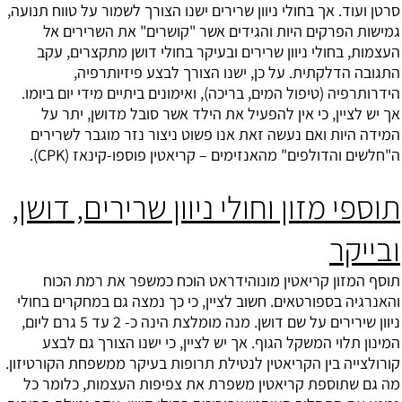
סרטן ועוד. אך בחולי ניוון שרירים ישנו הצורך לשמור על טווח תנועה,
גמישות הפרקים היות והגידים אשר "קושרים" את השרירים אל
העצמות, בחולי ניוון שרירים ובעיקר בחולי דושן מתקצרים, עקב
התגובה הדלקתית. על כן, ישנו הצורך לבצע פיזיותרפיה,
הידרותרפיה (טיפול המים, בריכה), ואימונים ביתיים מידי יום ביומו.
אך יש לציין, כי אין להפעיל את הילד אשר סובל מדושן, יתר על
המידה היות ואם נעשה זאת אנו פשוט ניצור נזר מוגבר לשרירים
ה"חלשים והדולפים" מהאנזימים – קריאטין פוספו-קינאז (CPK).
תוספי מזון וחולי ניוון שרירים, דושן,
ובייקר
תוסף המזון קריאטין מונוהידראט הוכח כמשפר את רמת הכוח
והאנרגיה בספורטאים. חשוב לציין, כי כך נמצה גם במחקרים בחולי
ניוון שירירים על שם דושן. מנה מומלצת הינה כ- 2 עד 5 גרם ליום,
המינון תלוי המשקל הגוף. אך יש לציין, כי ישנו הצורך גם לבצע
קורולצייה בין הקריאטין לנטילת תרופות בעיקר ממשפחת הקורטיזון.
מה גם שתוספת קריאטין משפרת את צפיפות העצמות, כלומר כל