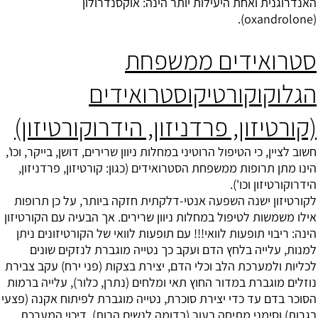
האנדרוגנית ואחת היעילות יותר הינה:
אוקסנדרולון
(oxandrolone).
סטרואידים ממשפחת
הגלוקוקורטיקוסטרואידים
(קורטיזון, פרדניזון, הידרוקורטיזון)
חשוב לציין, כי הטיפול הרוטיני במחלות
ניוון שרירים
, דושן, בייקר, וכו',
הינו מתן תרופות ממשפחת הסטרואידים (כגון: קורטיזון, פרדניזון,
הידרוקורטיזון וכו').
לקורטיזון ישנה השפעה אנטי-דלקתית חזקה ביותר, על כן תרופות
אילו משמשות לטיפול במחלות ניוון שרירים. אך הבעיה עם הקורטיזון
הינה: ריבוי תופעות לוואי!!! עם תופעות לוואי של הקורטיזונים ניתן
למנות, עלייה בלחץ הדם ועקב כך נטייה מוגברת לנזקים שונים
לכליות ולמערכת הלב וכלי הדם, יצירת בצקות (פני ירח) עקב צבירת
נוזלים מוגברת במדור החוץ תאי ומלחים (נתרן, כלור), עלייה ברמות
הסוכר בדם עד כדי יצירת סוכרת, נטייה מוגברת לפיתוח אקנה (פצעי
בגרות) וסימני מתיחה בעור (בדומה לנשים הרות), דיכוי המערכת