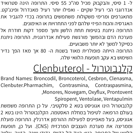
ל- 1 סיסי, והבקבוק מכיל סה"כ 55 סיסי. התרופה הינה סטרואיד
אנדרוגני הכי רעיל שקיים - ואפילו יותר רעיל מאנדרול ופינג'קט.
מתאגרפים ומרימי משקולות משתמשים בתרופה בכדי להגביר את
האגרסיה והכוח הפיזי שלהם לפני התחרויות או האימונים.
התרופה ניתנת בטיפות תחת הלשון ותוך מספר דקות חודרת אל
מערכת הדם ובהמשך מורגשת פעילות אנדרוגנית. התרופה ניתנת
כסייקל למשך לא יותר משבועיים.
התרופה הייתה פופולרית מאוד בשנות ה- 80 אך מאז הפך נדיר
השימוש בא עקב תופעות הלוואי שלה.
קלנבוטרול - Clenbuterol
Brand Names: Broncodil, Broncoterol, Cesbron, Clenasma,
Clenbuter.Pharmachim, Contrasmina, Contraspasmina,
Monores, Novegam, Oxyflux, Prontovent,
Spiropent, Ventolase, Ventapulmin
קלנבוטרול הינו אגוניסט בטא 2 סלקטיבי. על כן התרופה משמשת
בעולם הרפואה לטיפול במחלת האסטמה. הקלנבוטרול הינו בטא 2
אגוניסט, בעל מאפיינים לפעילות ההורמון אדרנלין. התרופה פועלת
וממריצה את מערכת העצבים המרכזית (CNS). ועל כן, תופעות
הלוואי של התרופה, כגון: רעד קל בדיים, נדודי שינה, הזעה, עלייה