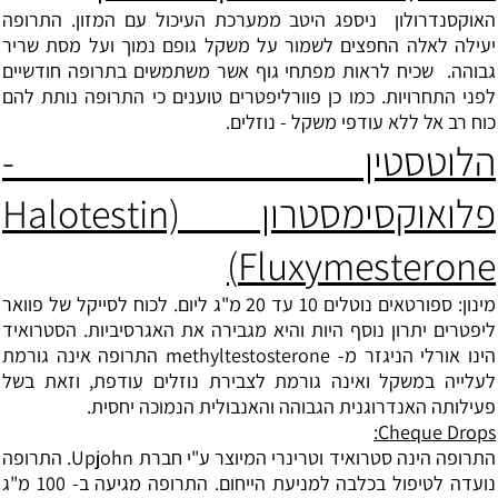
האוקסנדרולון
ניספג היטב ממערכת העיכול עם המזון. התרופה
יעילה לאלה החפצים לשמור על משקל גופם נמוך ועל מסת שריר
גבוהה. שכיח לראות מפתחי גוף אשר משתמשים בתרופה חודשיים
לפני התחרויות. כמו כן פוורליפטרים טוענים כי התרופה נותת להם
כוח רב אל ללא עודפי משקל - נוזלים.
הלוטסטין -
פלואוקסימסטרון Halotestin)
Fluxymesterone)
מינון: ספורטאים נוטלים 10 עד 20 מ"ג ליום. לכוח לסייקל של פוואר
ליפטרים יתרון נוסף היות והיא מגבירה את האגרסיביות. הסטרואיד
הינו אורלי הניגזר מ- methyltestosterone התרופה אינה גורמת
לעלייה במשקל ואינה גורמת לצבירת נוזלים עודפת, וזאת בשל
פעילותה האנדרוגנית הגבוהה והאנבולית הנמוכה יחסית.
Cheque Drops:
התרופה הינה סטרואיד וטרינרי המיוצר ע"י חברת Upjohn. התרופה
נועדה לטיפול בכלבה למניעת הייחום. התרופה מגיעה ב- 100 מ"ג