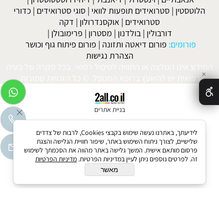
הלוטסטין
|
סטרואידים תופעות לוואי
|
סוגי סטרואידים
|
כדורי
סטרואידים
|
אוקסנדרולון
|
דקה
דורבולין
|
בולדנון
|
מסטרון
|
פרימובולן
|
פורומים:
פורום דיאטה ותזונה
|
פורום פיתוח גוף וכושר
הצהרת נגישות
המידע אינו המלצה או התוויה לטיפול רפואי. בכל מקרה של בעיה
✕
רפואית יש להיוועץ ברופא המטפל. © כל הזכויות שמורות.
בניית אתרים
לידיעתך, באתרנו נעשה שימוש בקבצי Cookies, לרבות של צדדים
שלישיים, לצורך ניתוח השימוש באתר, שיפור חוויית הגלישה והצגת
פרסום מותאם אישית. המשך גלישה באתר מהווה את הסכמתך לשימוש
זה. לפרטים נוספים ניתן לעיין במדיניות הפרטיות.
מדיניות הפרטיות
מאשר