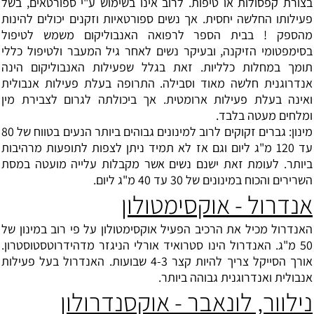
בצורת קפסולות או טיפות. לרוב אינו בשימוש ע"י ספורטאים, בשל
פעילותו החלשה יחסית. אך נשים ספורטאיות וזקנים יכולים להינות
מהספק ! בבית הספר לרפואה האנבוליקום משמש לטיפול
בסימפטומי הזיקנה, ובעיקר נשים לאחר גיל המעבר ולטיפול כללי
תומך במחלות כלליות. זאת בגלל שפעילות האנבוליקום הינה
אנדרוגנית חלשה מאוד וסבילה. התרופה בעלת פעילות אנבולית
ואינה בעלת פעילות ארומטית. אך ביכולתה לגרום לצבירת מין
ומלחים מעטה בלבד.
מינון: גברים זקוקים לרוב למינונים גבוהים ביותר הנעים בטווח של 80
עד 120 מ"ג ליום וגם אז לא תמיד ניתן לצפות לתופעות מרהיבות
ביותר. לעומת זאת ישנם נשים אשר מקבלות עלייה מועטה במסת
השרירים והכוח במינונים של 30 עד 40 מ"ג ליום.
אנדרול - אוקסימטולון
האנדרול מכיל את הרכיב הפעיל אוקסימטולון על פי רוב במינון של
50 מ"ג. האנדרול הינו סטרואיד אורלי הניגזר
מדהידרוטסטוסטרון
.
אורך הסייקל צריך להיות קצר 4-3 שבועות. האנדרול בעל פעילות
אנבולית ואנדרוגנית גבוהה ביותר.
נילוור, לונאבר - אוקסנדרולון