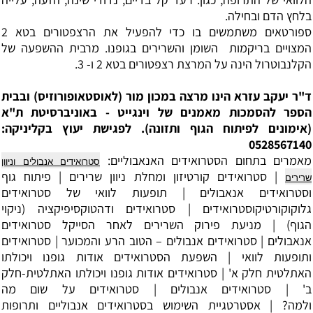
בלחץ הדם ובחילה.
ספורטאים משתמשים בו כדי להפעיל את הרצפטורים בטא 2
המצויים בריקמות השומן והשרירים בגופנו. מרבית ההשפעה של
הקלנבוטרול הינה על המרצת רצפטורים בטא 2 ו- 3.
ד"ר יעקב עזרא הינו מרצה במכון מור (לאוסטאופורוזיס) ובבית
הספר להסמכות מאמנים של וינגייט - באוניברסיטת ת"א
(אימונים לפיתוח הגוף ותזונה). לפגישת יעוץ בקליניקה:
0528567140
מאמרים בתחום הסטרואידים האנאבוליים:
סטרואידים אנבולים וניוון
|
סטרואידים קורטיזון ומחלת ניוון שרירים
|
פיתוח גוף
שרירים
וסטרואידים אנאבולים
|
תופעות לוואי של סטרואידים
גלוקוקורטיקוסטרואידים
|
סטרואידים ודהטוקסיפיקציה (ניקוי
הגוף)
|
מניעת פירוק השרירים לאחר הסייקל סטרואידים
אנאבולים
|
סטרואידים אנבולים – הטוב הרע והמכוער
|
סטרואידים
ותופעות לוואי
|
השפעת הסטרואידים אודות גופנו ויכולתו
האתלטית
חלק א' |
סטרואידים אודות גופנו ויכולתו האתלטית
-חלק
ב' |
סטרואידים אנבולים
|
סטרואידים על שום מה
ולמה?
|
אסטרטגיית השימוש בסטרואידים אנבוליים ותרופות