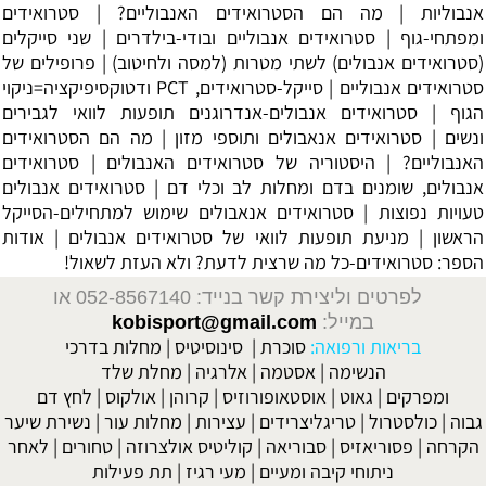
אנבוליות
|
מה הם הסטרואידים האנבוליים?
|
סטרואידים
ומפתחי-גוף
|
סטרואידים אנבוליים ובודי-בילדרים
|
שני סייקלים
(סטרואידים אנבולים) לשתי מטרות (למסה ולחיטוב)
|
פרופילים של
סטרואידים אנבוליים
|
סייקל-סטרואידים, PCT ודטוקסיפיקציה=ניקוי
הגוף
|
סטרואידים אנבולים-אנדרוגנים תופעות לוואי לגבירים
ונשים
|
סטרואידים אנאבולים ותוספי מזון
|
מה הם הסטרואידים
האנבוליים?
|
היסטוריה של סטרואידים האנבולים
|
סטרואידים
אנבולים, שומנים בדם ומחלות לב וכלי דם
|
סטרואידים אנבולים
טעויות נפוצות
|
סטרואידים אנאבולים שימוש למתחילים-הסייקל
הראשון
|
מניעת תופעות לוואי של סטרואידים אנבולים
| אודות
הספר:
סטרואידים-כל מה שרצית לדעת? ולא העזת לשאול!
לפרטים וליצירת קשר בנייד: 052-8567140
או
במייל:
kobisport@gmail.com
בריאות ורפואה:
סוכרת
|
סינוסיטיס
|
מחלות בדרכי
הנשימה
|
אסטמה
|
אלרגיה
|
מחלת שלד
ומפרקים
|
גאוט
|
אוסטאופורוזיס
|
קרוהן
|
אולקוס
|
לחץ דם
גבוה
|
כולסטרול
|
טריגליצרידים
|
עצירות
|
מחלות עור
|
נשירת שיער
הקרחה
|
פסוריאזיס
|
סבוריאה
|
קוליטיס אולצרוזה
|
טחורים
|
לאחר
ניתוחי קיבה ומעיים
| מעי רגיז |
תת פעילות