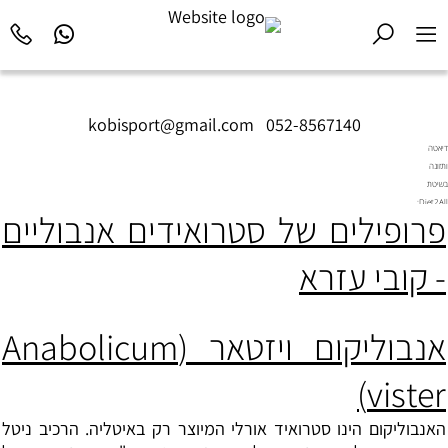
kobisport@gmail.com
|
052-8567140
דיאטה
ותזונה
בשיטת
Diet2All:
פרופילים של סטרואידים אנבוליים
המדע
שמאחורי
הגוף
- קובי עזרא
המושלם.
אנבוליקום ויזטאר (
Anabolicum
)
vister
האנבוליקום הינו סטרואיד אורלי המיוצר רק באיטליה. הרכיב ניטל