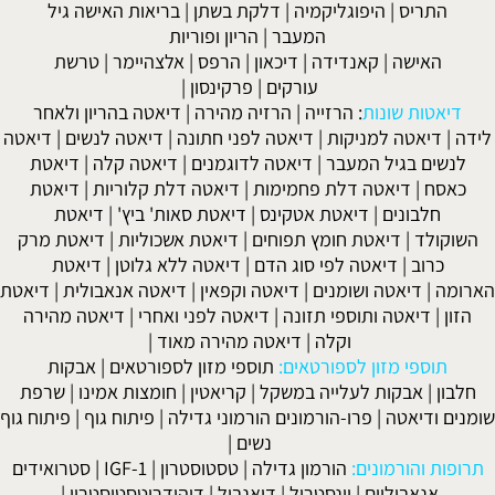
התריס
|
היפוגליקמיה
|
דלקת בשתן
|
בריאות האישה גיל
המעבר
|
הריון ופוריות
האישה
|
קאנדידה
|
דיכאון
|
הרפס
|
אלצהיימר
|
טרשת
עורקים
|
פרקינסון
|
דיאטות שונות
:
הרזייה
|
הרזיה מהירה
|
דיאטה בהריון ולאחר
לידה
|
דיאטה למניקות
|
דיאטה לפני חתונה
|
דיאטה לנשים
|
דיאטה
לנשים בגיל המעבר
|
דיאטה לדוגמנים
|
דיאטה קלה
|
דיאטת
כאסח
|
דיאטה דלת פחמימות
|
דיאטה דלת קלוריות
|
דיאטת
חלבונים
|
דיאטת אטקינס
|
דיאטת סאות' ביץ'
|
דיאטת
השוקולד
|
דיאטת חומץ תפוחים
|
דיאטת אשכוליות
|
דיאטת מרק
כרוב
|
דיאטה לפי סוג הדם
|
דיאטה ללא גלוטן
|
דיאטת
הארומה
|
דיאטה ושומנים
|
דיאטה וקפאין
|
דיאטה אנאבולית
|
דיאטת
הזון
|
דיאטה ותוספי תזונה
|
דיאטה לפני ואחרי
|
דיאטה מהירה
וקלה
|
דיאטה מהירה מאוד
|
תוספי מזון לספורטאים:
תוספי מזון לספורטאים
|
אבקות
חלבון
|
אבקות לעלייה במשקל
|
קריאטין
|
חומצות אמינו
|
שרפת
שומנים ודיאטה
|
פרו-הורמונים הורמוני גדילה
|
פיתוח גוף
|
פיתוח גוף
נשים
|
תרופות והורמונים:
הורמון גדילה
|
טסטוסטרון
|
IGF-1
|
סטרואידים
אנאבוליים
|
וינסטרול
|
דיאנבול
|
דיהידרוטסטוסטרון
|