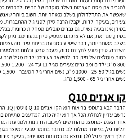
ותי הזדקנות בעמוד השדרה יש צורך בסידן בכל גיל. הרעיון הוא
ביר את מסת העצמות בשלב מוקדם של החיים ולהפחית כמה
ר את התדלדולתן בשלב מאוחר יותר. חשוב ביותר שאנשים
ים, בעיקר ילדות, יקבלו הרבה סידן לפני גיל ההתבגרות. מחסור
ן אינו בעיה נשית. גם גברים סובלים ממחלות כרוניות בגלל מחסור
ן, עם זאת, אם לא צרכתם מספיק סידן בנעוריכם, ניתן לקבל סידן
 מאוחר יותר, דבר שיסייע במניעת בריחת סידן מהעצמות ומחוט
ה. סידן מונע לחץ דם גבוה, מעכב סרטן ונלחם בכולסטרול.
 מומלצת של סידן כדי להישאר צעירים: ילדים מגיל שנה עד עשר -
800 מ"ג: ילדים ומבוגרים צעירים מגיל 11 עד 24 - 1,500-1,200 מ"ג:
נשים בגיל 25-50 - 1000 מ"ג, נשים אחרי גיל המעבר - 1,000-1,500:
י גיל 65 - 1,500 מ"ג.
 אנזים
Q10
הדבר הבא בתוספי בריאות הוא הקו-אנזים Q-10 (ויטמין Q). החומר אינו
 עדיין לנחלת הכל אך הוא יהיה כזה. המדענים מתייחסים אליו כאל
 האנטי-מחמצנים החדשים לעיכוב הזדקנות ולמניעת המחלות
ת גיל, במיוחד מחלות לב. מדובר בחומר טבעי המיוצר בגוף (אשר
הולך ודועך מגיל 20) ונמצא גם במזונות מסויימים, בעיקר פירות ים