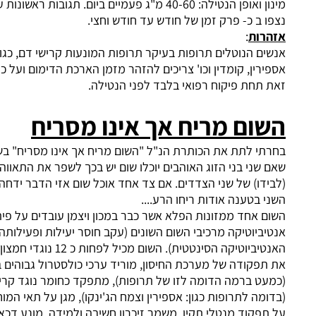
מינון ואופן הנטילה: 40-60 מ"ג פעמיים ביום. תגובות ראשונות על פי רוב
 ב כ- פרק זמן של חודש עד חודש וחצי.
רות
:
ם הנוטלים תרופות בעיקר תרופות המונעות קרישי דם, כגון:
רין, קומדין וכו' צריכים להזהר מזמן הארכת הדימום ועל כן לבצע
תחת פיקוח רפואי בלבד לפני הנטילה.
ום מריח אך אינו מסריח
י לתת את הכותרת הנ"ל "השום מריח אך אינו מסריח" בשל כך
שני בני הזוג האוהבים יוכלו שום יש בכך לשפר את התאווה המינית
דו) של שני הצדדים. אם צד אחד אוכל שום אזי הדבר ידחה את הצד
 בטענה אודות ריחו הרע....
 אחד ממזונות הפלא אשר כבר במכון ויצמן עובדים על פיתוח
ביוטיקה מרכיבי השום השונים (עקב חוסר יעילות ופעילותה של
האנטיביוטיקה הסינטטית). השום מכיל לפחות כ 12 נוגדי חמצון ומעודד
פקודה של מערכת החיסון, מוריד ערכי כולסטרול גבוהים בדם
ט ברמה הדומה לזו של תרופות), מתפקד כחומר נוגד קרישה
מה לתרופות כגון: אספירין וצמח הג'ינקו), מגן על תאי המוח ושומר
פקוד מנטלי תקין, משמר זיכרון חשיבה ולמידה, מונע דכאון