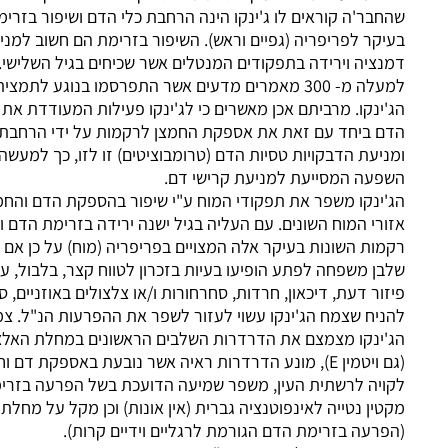
ר'ה קוראים לו ג'ינקו הינה הרחבת כלי הדם ושיפור בזרימת הדם
ר לפריפריה (גפיים וראש). השיפור בזרימת הם חשוב למניעת
יה וירידה בתפקודים המנטלים אשר שכיחים בגיל השלישי. מצויים
למעלה מ- 300 מאמרים מדעים אשר התפרסמו בנוגע לתמצית עלי עץ
נקו. מרביתם אכן מאשרים כי לג'ינקו פעילות המעודדת את זרימת
 ביחד עם זאת את אספקת החמצן לרקמות על ידי הרחבת כלי הדם
עת הדבקויות טסיות הדם (טרומבוציטים) זו לזו, כך למעשה לג'ינקו
עה המסייעת למניעת קרישי דם.
נקו משפר את תפקודי המוח ע"י שיפור בהספקת הדם והחמצן אל
י המוח השונים. עם העליה בגיל ישנה ירידה בזרימת הדם והחמצן אל
ת השונות בעיקר אלה המצויים בפריפריה (מוח) על כן אם שמתם לב
 משפחה לפתע הופיעו בעיות בזכרון לטווח קצר, בלבול, עייפות,
ר דעת, דיכאון, חרדות, סחרחורות ו/או צלצולים באוזניים, סביר
ח שצמח הג'ינקו עשוי לעזור לשפר את ההפרעות הנ"ל. צמח
ינקו מצמצם את הדרדרות השלבים הראשונים במחלת האלצהיימר
(גם ויטמין E), מונע הדרדרות ראיה אשר נובעת באספקת דם וחמצן
ה לרשתית העין, משפר שמיעה הדועכת בשל הפרעה בזרימ ת הדם,
ן נטייה לאינפוטנציה גברית (אין אונות) וכן מקל על מחלת ריינו
עה בזרימת הדם הגורמת לרגליים וידיים קרות).