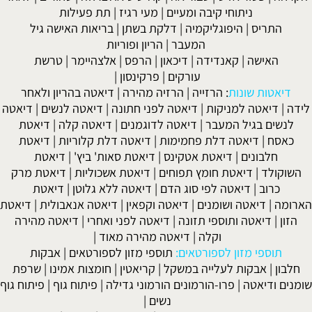
ניתוחי קיבה ומעיים
| מעי רגיז |
תת פעילות
יס
|
היפוגליקמיה
|
דלקת בשתן
|
בריאות האישה גיל
המעבר
|
הריון ופוריות
שה
|
קאנדידה
|
דיכאון
|
הרפס
|
אלצהיימר
|
טרשת
עורקים
|
פרקינסון
|
ת שונות
:
הרזייה
|
הרזיה מהירה
|
דיאטה בהריון ולאחר
טה למניקות
|
דיאטה לפני חתונה
|
דיאטה לנשים
|
דיאטה
בגיל המעבר
|
דיאטה לדוגמנים
|
דיאטה קלה
|
דיאטת
דיאטה דלת פחמימות
|
דיאטה דלת קלוריות
|
דיאטת
ונים
|
דיאטת אטקינס
|
דיאטת סאות' ביץ'
|
דיאטת
|
דיאטת חומץ תפוחים
|
דיאטת אשכוליות
|
דיאטת מרק
ב
|
דיאטה לפי סוג הדם
|
דיאטה ללא גלוטן
|
דיאטת
יאטה ושומנים
|
דיאטה וקפאין
|
דיאטה אנאבולית
|
דיאטת
אטה ותוספי תזונה
|
דיאטה לפני ואחרי
|
דיאטה מהירה
וקלה
|
דיאטה מהירה מאוד
|
י מזון לספורטאים:
תוספי מזון לספורטאים
|
אבקות
בקות לעלייה במשקל
|
קריאטין
|
חומצות אמינו
|
שרפת
יאטה
|
פרו-הורמונים הורמוני גדילה
|
פיתוח גוף
|
פיתוח גוף
נשים
|