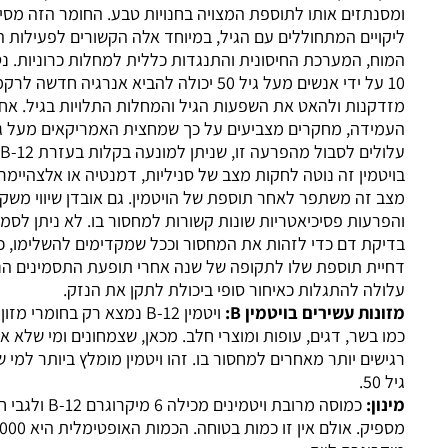
תזים אותו לתוספת המצויה בחנויות טבע. החומר הזה מסייע בתיקון
יים המתחוללים עם הגיל, במיוחד אלה הקשורים לפעילות הלב,
המוח, המערכת החיסונית והתנגדות כללית למחלות כרוניות. נטילת Q-
10 על ידי אנשים מעל גיל 50 יכולה להביא אנרגיה חדשה לרקמות
נות ולהאט את השפעות הגיל והמחלות התלויות בגיל. אחרי גיל
העמידה, מחקרים מצביעים על כך שמחצית האמריקאים מעל גיל 60
עלולים לסבול מהפרעה זו, שניתן למונעה בקלות בעזרת B-12. מחסור
מין זה נוטה לחקות מצב של סניליות, דמנטיה או אלצהיימר, לרוב,
זה משתפר לאחר תוספת של הויטמין. גם אובדן שיווי משקל
עות פסיכיאטריות שונות קשורות למחסור בו. לא ניתן לסמוך על
ת דם כדי לזהות את המחסור וככל שמקדימים להשלימו, כך עדיף,
ת תוספת שלו לתקופה של שנה אחרי תופעת התסמינים הנוירולוגים
ה להתגלות כאיחור סופי ביכולת לתקן את הנזק.
ות עשירים בויטמין
B:
ויטמין B-12 נמצא רק בחומרי מזון מן החי,
בשר, דגים, עופות ומוצרי חלב. מכאן, שצמחונים ומי שלא אוכל בשר
ים יותר מאחרים למחסור בו. זהו ויטמין מומלץ ביותר למי שעברו את
ן
:
כמוסה מרובת ויטמינים מכילה 6 מיקרוגרם B-12 ולגבי חלקנו זה
מספיק. אולם אין זו כמות בטוחה. הכמות האופטימלית היא 500-1,000