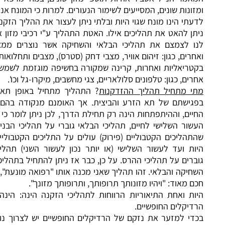
נות שונים, המסייעים לשימור הנעורים. למרות כי המונח אנטי-אייג'ינג
י הינו מונח שגוי היות ובלתי ניתן לעצור את ההליך הזקנה, אך אכן
 להאט את תהליכים אילו. האטת התהליך ע"י רכיבי מזון אשר יסייעו
 לצמצם את תהליכי הבלאי והשחיקה אשר נוצרים ממצבים אילו
ים, כגון: זיהום אוויר, מצבי דחק (סטרס), מצבים ותחלואות ויראליות,
יאליות ואחרות, קרינה שמקורה בחשיפה מוגזמת לשמש ולרכיבים
ם, כגון: טלפונים סלולאריים, צגי מחשבים, מיקרו-גל וכו'.
 מתחיל תהליך ההזדקנות
? התהליך מתחיל באופן תאוריתי כבר
ישתם של תא הזרע והביצית. אך האומנם מנקודה בהם מתחילים
ם, וההיתפתחות הינה רק תחילת הדרך, לכן ניתן לומר כי כבר בסוף
ר השלישי לחיים, תהליכי הבלאי גוברי על תהליכי הבנייה, כלומר
ליכים הקטבוליים (פירוק) עולים על התליכים הקטבוליים (בנייה).
 ועד לעשור השלישי (או יותר נכון לעשור השני) תהליכי הבנייה
ים על תהליכי ההרס. על כן, כבר אז ניתן להתחיל בתהליכי המניעת
קה והבלאי. זהו תהליך שאני מכנה אותו "רפואה מונעת", ולפי אדם
מאוד: "ויהיו מזונותך תרופותך, ותרופותך מזונך".
 ואחת התיאוריות הרווחות לתהליכי הזקנה הינה: הינה תיאוריית
קלים החופשיים.
 למזער את נזקם של הרדיקלים החופשיים יש לצרוך נוגדי-חמצון