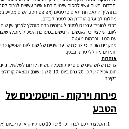
ות. השום עשוי לחסום שינויים בתא אשר עשויים לגרום לסרטן ומסייע
יך התאבדות תאים סרטניים (אפופטוזיס). השום מסייע במניעת
ת לב עקב הורדת הכולסטרול בדם.
 להוריד ערכי כולסטרול גבוהים בדם מומלץ לצרוך שן שום טריה
, יש לציין כי האנשים הרגישים במערכת העיכול מומלץ שיצרכו אותו
מזון ובכמות מעטה.
ים הוכיחו כי צריכת שן עד שניים של שום ליום הספיקו כדי לחסום
ים מחוללי סרטן בבטן.
רות
ת שלוש שיני שום טריות ומעלה עשויה לגרום לשלשול, גזים,
חום.אכילה של כ- 20 גרם ביום (8-10 שיני שום) נמצאה קורולציה לדימום
ה.
רות וירקות - הויטמינים של
בע
המלצתי לכם לצרוך כ- 5 עד 10 מנות ירק או פרי ביום (אנשים