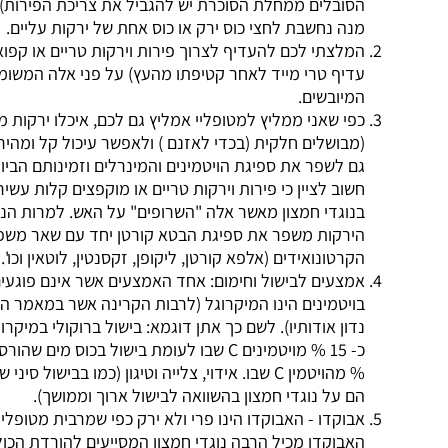
הסובלים ממחלת הסוכרת יש להגביל את צריכת הפירות).
מנה נחשבת לחצי כוס ירק או כוס אחת של ירקות עליים.
המלצתי לכם להעדיף לצרוך פירות וירקות טריים או קפואים (כמובן
עדיף טרי מייד לאחר קטיפתו מהעץ) על פני אלה המשומרים או
המיובשים.
כפי שאני ממליץ למטופליי אמליץ גם לכם, איכלו ירקות מוקפצים
(מבושלים חלקית (בכדי לאזנם ) ולאפשר עיכול קל ומהיר יותר כך
גם לשפר את ספיגת הויטמינים והמינרלים וזמינותם הביולוגית.
חשוב לציין כי פירות וירקות טריים או מוקפצים קלות עשירים יותר
בנוגדי חמצון מאשר אלה "השרופים" על האש. למרות הנ"ל בישול
הירקות משפר את ספיגת הבטא קורטן יחד עם שאר משפחתו-
הקרטונואידים (אלפא קורטן, ליקופן, זקסנטין, לוטאין וכו'.
אמצעים לבישול וחימום: אחד האמצעים אשר אינם פוגעים
בויטמינים הינו המיקרוגל (לרבות הקרינה אשר במאמר הנ"ל לא
נדון אודותיו). לשם כך אתן דוגמא: בישול ברוקולי במיקרוגל הורס
כ- 15 % מויטמינים C שבו לעומת בישול בכוס מים שהורסת כ- 50
% מהויטמין C שבו. אידוי, צלייה וטיגון (כמו בבישול סיני שומרים אף
הם על נוגדי חמצון בהשוואה לבישול ארוך וממושך).
אבוקדו - האבוקדו הינו פרי ולא ירק כפי שמרבית מטופליי חושבים.
האבוקדו מכיל הרבה נוגדי חמצון המסייעים להורדת הכולסטרול