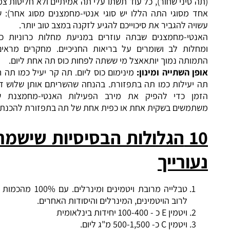
סיני שחור), כל עוד תשתו עלי תה אמיתיים ולא חליטות צמחים (בכל
מסוגי התה הללו יש סוגי אנטי-מחמצנים מסוג אחר): שתיית תה
ה להגביר את סיכוייכם להגיע לזקנה במצב טוב יותר.
טי-מחמצנים שבתה עוזרים במניעת מחלות כרוניות כולל סרטן
לות לב ושומרים על בריאות החניכיים. מחקרים מראים ששיעור
תה נמוך יותאאצל מי ששתה לפחות כוס תה אחת ליום.
 השתייה ומינון
:
מינימום כוס ליום. תה קר יעיל כמו תה חם. שקיות
עילות כמו תה בתפזורת. בהנחה שהשריתם אותן שלוש דקות, שזה
ן כדי להפיק את מירב הפעילות האנטי-מחמצנת של התה.
משים בשקית אחת או כפית אחת של תה בתפזורת להכנת כוס אחת.
הגלולות הבסיסיות שישמרו על
ורייך
טבלייה מרובת ויטמינים ומינרלים. עם 100% מהכמות המומלצת
לרוב הויטמינים, המינרלים והיסודות האחרים.
ויטמין E כ - 100-400 יחידות בינלאומית
ויטמין C כ- 500-1,500 מ"ג ליום.