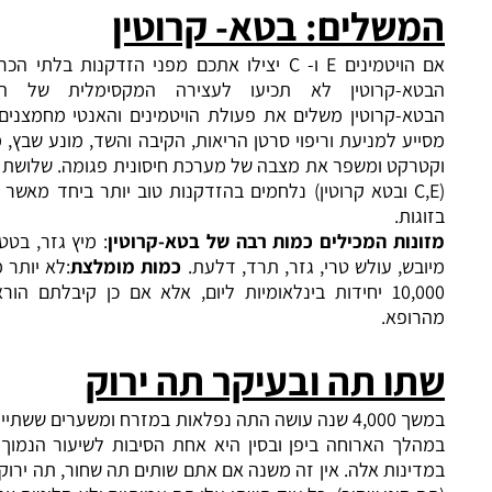
שלים
:
בטא
-
קרוטין
אם הויטמינים E ו- C יצילו אתכם מפני הזדקנות בלתי הכרחית, ללא
א-קרוטין לא תכיעו לעצירה המקסימלית של ההזדקנות.
-קרוטין משלים את פעולת הויטמינים והאנטי מחמצנים האחרים,
ע למניעת וריפוי סרטן הריאות, הקיבה והשד, מונע שבץ, מחלות לב
קט ומשפר את מצבה של מערכת חיסונית פגומה. שלושת הויטמינים
(C,E ובטא קרוטין) נלחמים בהזדקנות טוב יותר ביחד מאשר בנפרד או
ות.
נות המכילים כמות רבה של בטא
-
קרוטין
: מיץ גזר, בטטה, משמש
ש, עולש טרי, גזר, תרד, דלעת.
כמות מומלצת
:לא יותר מ- 5000 -
10,000 יחידות בינלאומיות ליום, אלא אם כן קיבלתם הוראה אחרת
ופא.
ו תה ובעיקר תה ירוק
במשך 4,000 שנה עושה התה נפלאות במזרח ומשערים ששתיית תה ירוק
ך הארוחה ביפן ובסין היא אחת הסיבות לשיעור הנמוך של סרטן
נות אלה. אין זה משנה אם אתם שותים תה שחור, תה ירוק, תה אולון