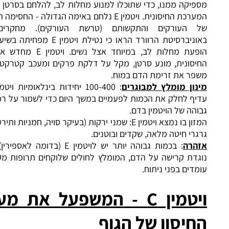
קה ממנו, כדי שתוכלו למנוע מחלות לב, להלחם בסרטן ולחזק את
המערכת החיסונית. ויטמין E נלחם באימה הגדולה - החסימה ההדרגתית
העורקים והתקשותם (טרשת העורקים). מחקרים שנעשו
באוניברסיטת הרוורד הראו כי נטילת ויטמין E מפחיתה בשיעור דרמטי
הופעת מחלות לב, במיוחד אצל נשים. ויטמין E מחדש את היכולת
ונית, מונע סרטן, מקל על דלקת פרקים ומעכב קטרקט (ירוד) וכן
ר את זרימת הדם במוח.
ון מומלץ למבוגרים
: 100-400 יחידות בינלאומיות ויטמין E ליום.
 לחלק את הכמות לפעמיים במשך היום כדי לשמור על רמה עקבית
ה של הויטמין בדם.
המזון בו נמצא ויטמין E: שמני ירקות (בעיקר סויה, חמניות ותירס), אגוזים,
י חיטה מלאה, שקדים ובוטנים.
רה
: בכמות גבוהה יותר יש לויטמין E (בדומה לאספירין), השפעה
ת קרישה על הדם, המומלץ לחולים שלוקחים תרופות מקרישות או
ים בפני ניתוח.
טמין
C -
המשפעל את מערכת
יסון של הגוף