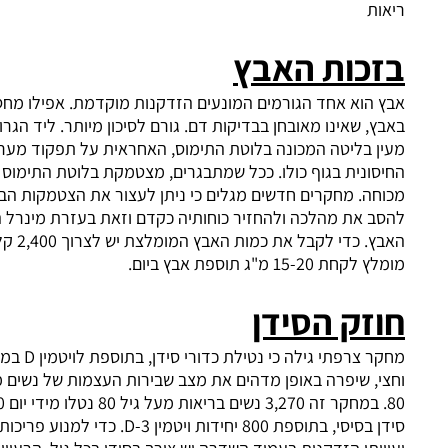
ת
כות האבץ
הוא אחד הגורמים המונעים הזדקנות מוקדמת. אפילו מחסור זעיר
, שאינו מאובחן בבדיקות דם. גורם לסיכון מיותר. ליד הגרון מצויה
 בליטה המכונה בלוטת התימוס, האחראית על תפקוד מערכת
ונית בגוף כולו. ככל שמתבגרים, מצטמקת בלוטת התימוס ומאבדת
ה. מחקרים חדשים מגלים כי ניתן לעצור את הצטמקות הבלוטה,
 את מהלכה ולהחזיר כוחותיה כקדם וזאת בעזרת מינרל הפלא-
האבץ. כדי לקבל את כמות האבץ המומלצת יש לצרוך 2,400 קלוריות,
 15-20 מ"ג תוספת אבץ ביום.
זק הסידן
מחקר צרפתי גילה כי נטילת כדורי סידן, בתוספת לויטמין D במשך שנה
, שיפרה באופן מדהים את מצב שבירות העצמות של נשים מעל גיל
80. במחקר זה 3,270 נשים בריאות מעל גיל 80 נטלו מידי יום 1,200 מ"ג
סידן בסיסי, בתוספת 800 יחידות ויטמין D-3. כדי למנוע פריכות עצמות