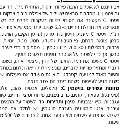
ינכם לא אוכלים הרבה פירות וירקות, התחילו מיד. יחד עם זאת, קחו
גם ויטמין C. מחקרים מראים ששילוב של אכילת פירות וירקות עם תוספת
ויטמין C מקטינה את הסיכוי למוות בעקבות מחלת לב בשני שלישים
ומאריכה את תוחלת החיים ב- 6.3 שנים, יותר ממי שלא צורך את ההרכב
הנ"ל. ויטמין C מעניק חיסון נגד סרטן (סרטן הקיבה, הוושט, הלוע וגם
ן צוואר הרחם, פי-הטבעת והשד). חמש מנות יומיות של פירות
וירקות, המכילות 200-300 מ"ג ויטמין C, מספיקות כדי לעכב התפתחות
, אך כדי לשמור על אבטחה נוספת תצטרכו תוסף.
ויטמין C משפר את רמת החיסון של הגוף, מצעיר אותו, משפר את הזרע
י ומחזיר פוריות לגברים, מונע מחלות ריאה ונלחם במחלות חניכיים
וחשוב מאוד למניעת קטרקט. הוא גם מעודד את פעילותו של ויטמין E
 מגיע לעייפות. כשהם ביחד הם צמד מנצח.
נות עשירים בויטמין
C:
פלפלים, אבטיח צהוב, פלפל ספרדי
ינטו), פפאיה, תותים, כרוב ניצנים, פירות ומיצי הדרים, קיווי, ברוקולי,
יות ומיץ עגבניות.
מינון ותדירות
: כדי לשמור על התאים במצב של
נות אנטי-חימצונית בעזרת הויטמין, יש לחלק את המנה היומית
לשלוש או ארבע פעמים ולא בפעם אחת. 2 כדורים של 500 מ"ג מדי 12
ת.