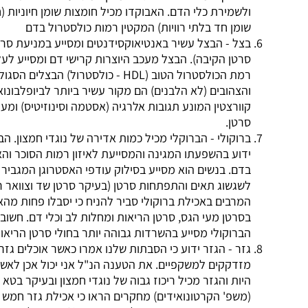
ולשמירת כלי הדם. האבוקדו מכיל חומצות שומן חיוניות (חומצות
שומן חד בלתי רוויות) המקטין רמות כולסטרול בדם
בצל - הבצל עשיר באנטיאוקסידנטים ומסייע במניעת סרטן (בעיקר
סרטן הקיבה). הבצל מעכב היוצרות קרישי דם ומסייע לעלות את
רמת הכולסטרול הטוב (HDL - כולסטרול) הבצלים הסגולים
והצהובים (לא הלבנים) הם מקור עשיר ביותר לביופלבונואיד בשם
קוורצטין המונע תגובות אלרגיה (אסטמה וסינוזיטיס) ומעודדי
סרטן.
ברוקולי - הברוקלי מכיל כמות אדירה של נוגדי חמצון. הברוקולי
ידוע בהשפעתו המגינה והמסייעת לאיזון רמות הסוכר והאינסולין
בדם. בנשים הוא מסייע בסילוק עודפי האסטרוגן המגביר נטייה
לשגשוג תאים והתפתחות סרטן (בעיקר סרטן שד וצוואר רחם).
המרבים באכילת ברוקולי סביר להניח כי יסבלו פחות מהאחרים
בסרטן מעי הגס, סרטן הריאות ומחלות לב וכלי דם. חשוב לציין כי
הברוקולי מסייע בהשרדות גבוהה יותר בחולי סרטן הריאות.
גזר - הגזר ידוע כי הסבתות שלנו אמרו כאשר אוכלים גזר לא
מזדקקים למשקפיים. את הטענה הנ"ל אני יכול אכן לאשר חלקית
היות והגזר מכיל ריכוז גבוה של נוגדי חמצון ובעיקר בטא קרוטן
(משפ' הקרטונואידים) מחקרים הראו כי אכילת גזר חמש פעמים