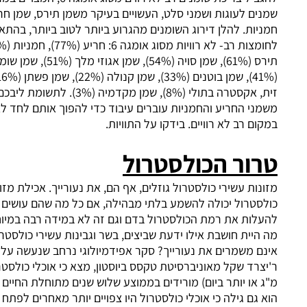
ם לעוגות ושמני סלט, העשויים בעיקר משמן תירס, שמן חריע ושמן
ות. להלן דירוג השומנים מהגרוע ביותר לטוב ביותר, בהתאם
לחומצות רב- לא רוויות מסוג אומגה 6: חריע (77%), חמניות (69%), שמן
תירס (61%), שמן סויה (54%), שמן אגוזי מלך (51%), שמן שומשום
(41%), שמן בוטנים (33%), שמן קנולה (22%), שמן פשתן (16%), שמן
זית, אקסטרה בתולי (8%), שמן מקדמיה (3%). לתשומת ליבכם: אחדים
י החריע והחמניות עוברים עיבוד כדי להפוך אותם לחד לא רוויים
ם רב לא רוויים. בידקו על התוויות.
ור הכולסטרול
ות עשירי כולסטרול גוזלים, אף הם, את נעורייך. אכילת מזונות עשירי
טרול יכולה להשמע בלתי מבהילה, אם כל מה שהם עושים זה
ות את רמת הכולסטרול בדם וגם זה לא במידה רבה במיוחד. אולם
יית חושבת אילו ידעת שביצים, בשר וגבינות עשירי כולסטרול גם
 משמרים את נעורייך? סקר אפידמיולוגי נרחב שנעשה על-ידי ד"ר
ר'יצרד שקל מאוניברסיטת טקסס ביוסטון, מצא כי אוכלי כולסטרול (700
או יותר ביום) מורידים בממוצע שלוש שנים מתוחלת החיים שלהם.
גם גילה כי אוכלי כולסטרול היו צפויים יותר מאחרים לפתח סרטן