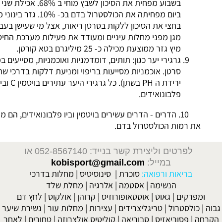
בשבוע מפחית את הסיכון לשבץ מוחי ב 68%. אכילת שני גזרים
ביום מפחיתה את הכולסטרול בדם בכ- 10%. גזר בינוני מפחית
בחצי את הסיכון ללקות בסרטן ריאות, אצל מי שעישן בעבר. הגזר
מגן מפני מחלות עיניים ומעודד את פעילות מערכת החיסון. כוס
מיץ גזר ממוצעת מכילה כ- 25 מיליגרם בטא קורטן.
גרגירי יער כגון: תותים, דומדמניות ואוכמניות, מסייעים במניעת
סרטן. אוכמניות מסייעות בריפוי ומניעת דלקות בדרכי שתן (עקב
ירידת ה PH בשתן). כל גרגירי היער עתירים בויטמין C וביו
פלבונואידים.
10. הדרים - הדרים עשירים בויטמין וביו פלבונואידים, הם מפחיתים
מות הכולסטרול בדם.
טים וליצירת קשר בנייד: 052-8567140
או
במייל:
kobisport@gmail.com
ריאות ורפואה:
סוכרת
|
סינוסיטיס
|
מחלות בדרכי
הנשימה
|
אסטמה
|
אלרגיה
|
מחלת שלד
קים
|
גאוט
|
אוסטאופורוזיס
|
קרוהן
|
אולקוס
|
לחץ דם
סטרול
|
טריגליצרידים
|
עצירות
|
מחלות עור
|
נשירת שיער
פסוריאזיס
|
סבוריאה
|
קוליטיס אולצרוזה
|
טחורים
|
לאחר