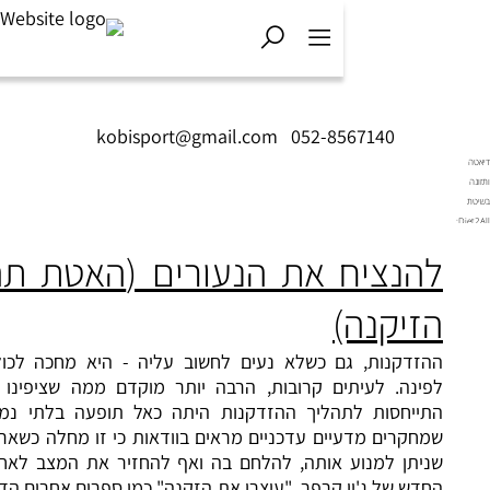
kobisport@gmail.com
|
052-8567140
נציח את הנעורים (
האטת תהליכי
יקנה)
דקנות, גם כשלא נעים לחשוב עליה - היא מחכה לכולנו מעבר
נה. לעיתים קרובות, הרבה יותר מוקדם ממה שציפינו ואם פעם
יחסות לתהליך ההזדקנות היתה כאל תופעה בלתי נמנעת, הרי
רים מדעיים עדכניים מראים בוודאות כי זו מחלה כשאר המחלות,
תן למנוע אותה, להלחם בה ואף להחזיר את המצב לאחור. ספרה
 של ג'ין קרפר, "עיצרו את הזקנה" כמו ספרים אחרים הדנים אודות