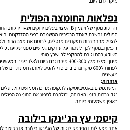
וגרם ליום.
לאות החומצה הפולית
זהו סוג נוסף של ויטמין B המצוי בעלים ירוקים ושאר ירקות. החומצה
ית נחשבת לאחד הרכיבים המשמרת בפני ההזדקנות. היא יכולה
ל מהדרדרות תפקודים מנטלים, לרומם את מצב הרוח ולמנוע
ון ובנוסף לכך לשמור על עורקים גמישים מפני שקיעת כולסטרול
ע בהם וגורם להתקפי לב ושבץ מוחי.
מינון יומי מומלץ 400-800 מיקרוגרם ביום ולאלו בינינו המעשנים זקוקים
לפחות ל600 מיקרוגרם ביום כדי להגיע לאותה תמונת דם של הלא
נים.
רות
:
משים באנטיביוטיקה לתקופה ארוכה וממושכת ולנוטלים תרופות
צרבות בזמן הארוחה, יכולתכם לספוג את החומצה הפולית דועכת
ן משמעותי ביותר.
סמי עץ הג
'
ינקו בילובה
מפעילותיו הפרמקולוגיות של הג'ינקו בילובה או בקיצור לפי