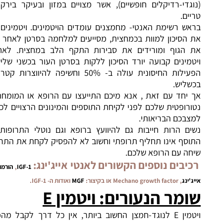
די-רדיקלים חופשיים), אשר מצויים במזון ובעיקר בירקות ופירות
ם.
 רשימת האנטי- מחמצנים עומדים הויטמינים. ויטמינים מפחיתים
הסיכון למוות בכמחצית, מסייעים למלחמה בסרטן לאחר שזה תקף
הגוף ומורידים את סבירות התקף הלב במחצית. לאחר נטילת
ינים קבועה יורד הסיכון ללקות בסרטן העור בכשני שליש בקירוב,
הפעילות החיסונית עולה ב- 50% וחשיפה להיווצרות קטרקט יורדת
ליש.
יחד עם זאת , אנא מיכם התייעצו עם הרופא או המומחה לרפואה
ופטית שלכם לפני לקיחת התוספים והמינונים הרצויים לכם בהתאם
כם הבריאותי.
 הרות חייבות גם להיוועץ ברופא וגם נוטלי התרופות שביניכם.
ף אינו תחליף תרופתי וחשוב לא להפסיק לקחת את התרופות לפני
ה עם הרופא שלכם.
בים נוספים הקשורים לאנטי אייג'ינג:
IGF-1
,
הורמון גדילה ואנטי
נג
, Mechano growth factor או בקיצור:
MGF
ואודות ה- IGF-1.
מר הנעורים
:
ויטמין
E
ויטמין E לנוגד-חמצן החשוב ביותר, אין כל דרך לקבל מהמזון כמות