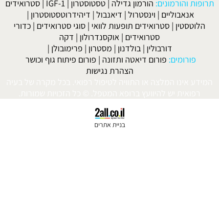
ורמונים:
הורמון גדילה
|
טסטוסטרון
|
IGF-1
|
סטרואידים
בוליים
|
וינסטרול
|
דיאנבול
|
דיהידרוטסטוסטרון
|
ין
|
סטרואידים תופעות לוואי
|
סוגי סטרואידים
|
כדורי
סטרואידים
|
אוקסנדרולון
|
דקה
דורבולין
|
בולדנון
|
מסטרון
|
פרימובולן
|
ומים:
פורום דיאטה ותזונה
|
פורום פיתוח גוף וכושר
הצהרת נגישות
נו המלצה או התוויה לטיפול רפואי. בכל מקרה של בעיה
ית יש להיוועץ ברופא המטפל. © כל הזכויות שמורות.
בניית אתרים