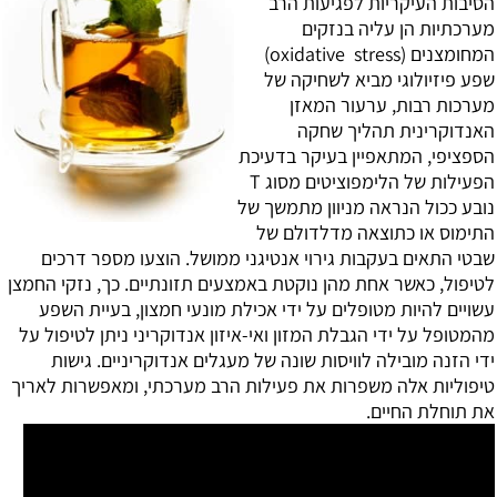
הסיבות העיקריות לפגיעות הרב
מערכתיות הן עליה בנזקים
המחומצנים (oxidative stress)
שפע פיזיולוגי מביא לשחיקה של
מערכות רבות, ערעור המאזן
האנדוקרינית תהליך שחקה
הספציפי, המתאפיין בעיקר בדעיכת
הפעילות של הלימפוציטים מסוג T
נובע ככול הנראה מניוון מתמשך של
התימוס או כתוצאה מדלדולם של
שבטי התאים בעקבות גירוי אנטיגני ממושל. הוצעו מספר דרכים
לטיפול, כאשר אחת מהן נוקטת באמצעים תזונתיים. כך, נזקי החמצן
עשויים להיות מטופלים על ידי אכילת מונעי חמצון, בעיית השפע
מהמטופל על ידי הגבלת המזון ואי-איזון אנדוקריני ניתן לטיפול על
ידי הזנה מובילה לוויסות שונה של מעגלים אנדוקריניים. גישות
טיפוליות אלה משפרות את פעילות הרב מערכתי, ומאפשרות לאריך
את תוחלת החיים.