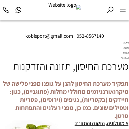
kobisport@gmail.com
|
052-8567140
דיאטה
ותזונה
בשיטת
Diet2All:
מערכת החיסון, תזונה והזדקנות
המדע
שמאחורי
הגוף
המושלם.
תפקיד מערכת החיסון להגן על גופנו מפני פלישה של
מיקרואורגניזמים מחוללי מחלות (פתוגניים), כגון:
חיידקים (בקטריות), נגיפים (וירוסים), פטריות
וטפילים שונים. כמו כן, מפני רעלנים והתפתחות
סרטן.
אימונולוגיה
,
הזקנה והתזונה: