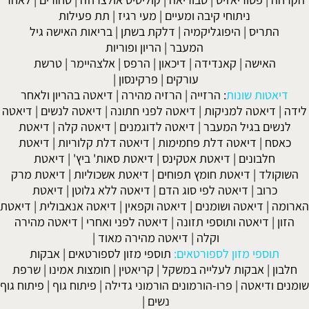
ניתוחי קיבה ומעיים
| מעי רגיז |
תת פעילות
התריס
|
היפוגליקמיה
|
דלקת בשתן
|
בריאות האישה גיל
המעבר
|
הריון ופוריות
האישה
|
קאנדידה
|
דיכאון
|
הרפס
|
אלצהיימר
|
טרשת
עורקים
|
פרקינסון
|
דיאטות שונות
:
הרזייה
|
הרזיה מהירה
|
דיאטה בהריון ולאחר
לידה
|
דיאטה למניקות
|
דיאטה לפני חתונה
|
דיאטה לנשים
|
דיאטה
לנשים בגיל המעבר
|
דיאטה לדוגמנים
|
דיאטה קלה
|
דיאטת
כאסח
|
דיאטה דלת פחמימות
|
דיאטה דלת קלוריות
|
דיאטת
חלבונים
|
דיאטת אטקינס
|
דיאטת סאות' ביץ'
|
דיאטת
השוקולד
|
דיאטת חומץ תפוחים
|
דיאטת אשכוליות
|
דיאטת מרק
כרוב
|
דיאטה לפי סוג הדם
|
דיאטה ללא גלוטן
|
דיאטת
הארומה
|
דיאטה ושומנים
|
דיאטה וקפאין
|
דיאטה אנאבולית
|
דיאטת
הזון
|
דיאטה ותוספי תזונה
|
דיאטה לפני ואחרי
|
דיאטה מהירה
וקלה
|
דיאטה מהירה מאוד
|
תוספי מזון לספורטאים:
תוספי מזון לספורטאים
|
אבקות
חלבון
|
אבקות לעלייה במשקל
|
קריאטין
|
חומצות אמינו
|
שרפת
שומנים ודיאטה
|
פרו-הורמונים הורמוני גדילה
|
פיתוח גוף
|
פיתוח גוף
נשים
|