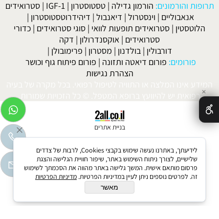
תרופות והורמונים:
הורמון גדילה
|
טסטוסטרון
|
IGF-1
|
סטרואידים
אנאבוליים
|
וינסטרול
|
דיאנבול
|
דיהידרוטסטוסטרון
|
הלוטסטין
|
סטרואידים תופעות לוואי
|
סוגי סטרואידים
|
כדורי
סטרואידים
|
אוקסנדרולון
|
דקה
דורבולין
|
בולדנון
|
מסטרון
|
פרימובולן
|
פורומים:
פורום דיאטה ותזונה
|
פורום פיתוח גוף וכושר
הצהרת נגישות
המידע אינו המלצה או התוויה לטיפול רפואי. בכל מקרה של בעיה
✕
רפואית יש להיוועץ ברופא המטפל. © כל הזכויות שמורות.
בניית אתרים
לידיעתך, באתרנו נעשה שימוש בקבצי Cookies, לרבות של צדדים
שלישיים, לצורך ניתוח השימוש באתר, שיפור חוויית הגלישה והצגת
פרסום מותאם אישית. המשך גלישה באתר מהווה את הסכמתך לשימוש
זה. לפרטים נוספים ניתן לעיין במדיניות הפרטיות.
מדיניות הפרטיות
מאשר