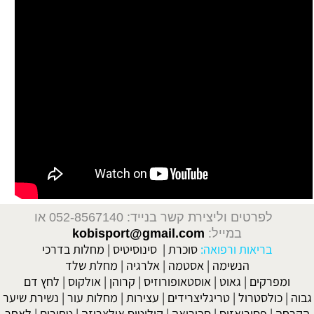
לפרטים וליצירת קשר בנייד: 052-8567140
או
במייל:
kobisport@gmail.com
בריאות ורפואה:
סוכרת
|
סינוסיטיס
|
מחלות בדרכי
הנשימה
|
אסטמה
|
אלרגיה
|
מחלת שלד
ומפרקים
|
גאוט
|
אוסטאופורוזיס
|
קרוהן
|
אולקוס
|
לחץ דם
גבוה
|
כולסטרול
|
טריגליצרידים
|
עצירות
|
מחלות עור
|
נשירת שיער
הקרחה
|
פסוריאזיס
|
סבוריאה
|
קוליטיס אולצרוזה
|
טחורים
|
לאחר