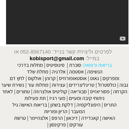
לפרטים וליצירת קשר בנייד: 052-8567140
או
במייל:
kobisport@gmail.com
בריאות ורפואה:
סוכרת
|
סינוסיטיס
|
מחלות בדרכי
הנשימה
|
אסטמה
|
אלרגיה
|
מחלת שלד
ומפרקים
|
גאוט
|
אוסטאופורוזיס
|
קרוהן
|
אולקוס
|
לחץ דם
גבוה
|
כולסטרול
|
טריגליצרידים
|
עצירות
|
מחלות עור
|
נשירת שיער
הקרחה
|
פסוריאזיס
|
סבוריאה
|
קוליטיס אולצרוזה
|
טחורים
|
לאחר
ניתוחי קיבה ומעיים
| מעי רגיז |
תת פעילות
התריס
|
היפוגליקמיה
|
דלקת בשתן
|
בריאות האישה גיל
המעבר
|
הריון ופוריות
האישה
|
קאנדידה
|
דיכאון
|
הרפס
|
אלצהיימר
|
טרשת
עורקים
|
פרקינסון
|