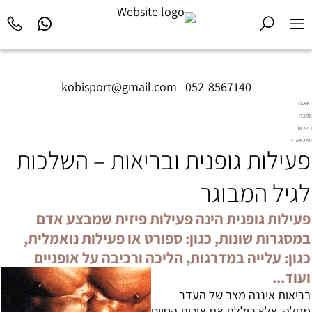
kobisport@gmail.com
|
052-8567140
דיאטה
ותזונה
בשיטת
Diet2All:
פעילות גופנית ובריאות – השלכות
המדע
שמאחורי
הגוף
לגיל המבוגר
המושלם.
פעילות גופנית הינה פעילות פיזית שמבצע אדם
במסגרות שונות, כגון: ספורט או פעילות נואמלית,
כגון: עלייה במדרגות, הליכה ורכיבה על אופניים
ועוד...
בריאות איננה מצב של העדר
מחלה, אלא כוללת את איכות החיים