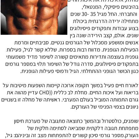
בהיבטים פיסיקלי, המנטאלי,
והחברתי. החל מגיל 35 -30 שנים
מתחילה ירידה הדרגתית ביכולת
בצוע עבודות ותפקודים פיסיולוגים
שונים. אולם, קצב הירידה שונה בין
אנשים ומושפע ממכלול של הגורמים גנטיים. סביבתיים ומרמת
הפעילות הגופנית. מדווח רבות בספרות. שללא קשר לגיל, פעילות
גופנית בעוצמה ותדירות מתאימים קשורה לשיפור מדיד משמעותי
בתפקודים פיסיולוגים, סדרה גודל של השיפור תלוי במספר גורמים
כגון הכושר הגופני ההתחלתי. הגיל ודפוסי פעילות הגופנית.
לאורח חיים פעיל במשך תקופה ארוכה קיימות השפעות מיטיבות על
בריאות ועל איכות החיים. מחלת לב כללית ((CHD עדיין מהווה את
גורם התמותה המוביל בעולם המערבי. ראשיתה של מחלה זו בשנויים
ניוונים בצפוי הפנימי של העורקים.
שומנים
,
כולסטרול
ובהמשך כתוצאה מתגובה של מערכת חיסון
מתפתחת תגובה דלקתית שמביאה לסתימה חלקית של
העורק.מספר גורמי סיכון קשורים להתפתחות מצב זה וביניהם: גיל,