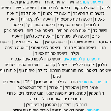
דיאטות שונות
:
הרזייה
|
הרזיה מהירה
|
דיאטה בהריון ולאחר
לידה
|
דיאטה למניקות
|
דיאטה לפני חתונה
|
דיאטה לנשים
|
דיאטה
לנשים בגיל המעבר
|
דיאטה לדוגמנים
|
דיאטה קלה
|
דיאטת
כאסח
|
דיאטה דלת פחמימות
|
דיאטה דלת קלוריות
|
דיאטת
חלבונים
|
דיאטת אטקינס
|
דיאטת סאות' ביץ'
|
דיאטת
השוקולד
|
דיאטת חומץ תפוחים
|
דיאטת אשכוליות
|
דיאטת מרק
כרוב
|
דיאטה לפי סוג הדם
|
דיאטה ללא גלוטן
|
דיאטת
הארומה
|
דיאטה ושומנים
|
דיאטה וקפאין
|
דיאטה אנאבולית
|
דיאטת
הזון
|
דיאטה ותוספי תזונה
|
דיאטה לפני ואחרי
|
דיאטה מהירה
וקלה
|
דיאטה מהירה מאוד
|
תוספי מזון לספורטאים:
תוספי מזון לספורטאים
|
אבקות
חלבון
|
אבקות לעלייה במשקל
|
קריאטין
|
חומצות אמינו
|
שרפת
שומנים ודיאטה
|
פרו-הורמונים הורמוני גדילה
|
פיתוח גוף
|
פיתוח גוף
נשים
|
תרופות והורמונים:
הורמון גדילה
|
טסטוסטרון
|
IGF-1
|
סטרואידים
אנאבוליים
|
וינסטרול
|
דיאנבול
|
דיהידרוטסטוסטרון
|
הלוטסטין
|
סטרואידים תופעות לוואי
|
סוגי סטרואידים
|
כדורי
סטרואידים
|
אוקסנדרולון
|
דקה
דורבולין
|
בולדנון
|
מסטרון
|
פרימובולן
|
פורומים:
פורום דיאטה ותזונה
|
פורום פיתוח גוף וכושר