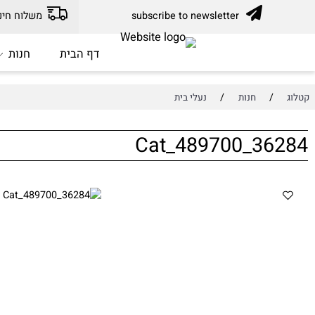
subscribe to newsletter
משלוח חינם עד בית הלק
דף הבית
חנות
מ
/
/
חנות
נעלי בית
Cat_489700_36