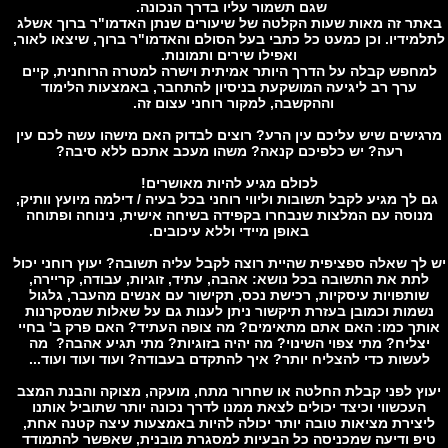
שגם תשמור עליו בדרך הנכונה.
תר זה מאות שעות הקלטה של שיעורים שנתן האדמו"ר ברוך אשלג
מידיו. וכן כמעט כל כתבי בעל הסולם והאדמו"ר ברוך, שיצאו לאור,
ואפילו שירים ותמונות.
חפש קבלה על הדרך היותר אמיתית וישרה למטרה הרוחנית, קיים
ערך רב ליגיעה המושקעת בניסיון להתחבר, באמצעות הלימוד
וההקשבה, למקור רוחני עצום זה.
גישים שיש עליכם עין הרע? רוצים לבדוק האם מישהו עשה לכם עין
רעה? יש כלפיכם קנאה? משהו מעכב אתכם ללא סיבה?
לכולם מגיע להיות מאושרים!
לך מגיע לקבל תשובות וליווי רוחני בכל בעיה / דילמה מיועץ וותיק,
נוסה עם המלצות שנבחרו בקפידה בשיחה אישית, נינוחה ופתוחה
באופן מיידי וללא עיכובים.
לך שאלה ספציפית שהיית רוצה לקבל עליה תשובה? יעוץ רוחני יכול
תת את התשובה בכל נושא: אהבה, עתיד, זוגיות, עבודה, קריירה,
ותפויות עיסקיות, רכישת נכס, תקישור עם אנשים מהעבר, גלגול
שמות וכמובן בעזרת תיקשור ניתן לענות גם על שאלות שמסקרנות
תך כמו: האם אתם מתאימים? מה צופה העתיד? האם פרק ב' בחיי
צליח? מתי צפוי השינוי? מה יהיה בזוגיות? מתי תגיע אהבה? מה
עשות כדי להצליח יותר? איך להתקדם בעבודה? ועוד ועוד ועוד...
וץ לפני קבלת החלטה או שחרור מתח, מועקה, מצוקה והבנת המצב
העכשווי וכיצד יכולים לצאת ממנו לדרך נכונה יותר שתוביל אותנו
יצירת מציאות טובה יותר יכולה להיות באמצעות עיצה קטנה אחת,
פ ודיעה שמכניסה כל הבעיות למסגרת מובנית, שאפשר להתמודד