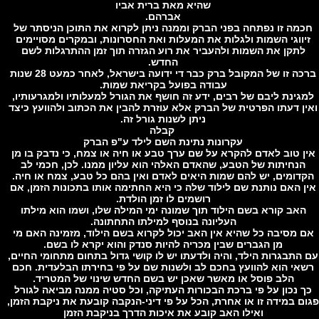
שהיא מאת ברית אביו
אברהם.
מה זו נפתחה בפני הברק וממנה ניתן לקרוא את התוכן הניסתר של
ווגי השמות ולגלות את המעלות ואת החסרונות, ובמקרים מסויימים
תקן את השמות ולהעביר את רוע הגזרה תוך זמן ההתרגלות לשם
החדש.
ברכה זו של המקובל ברק כבר די ידועה בישראל, לאחר כמעט 28 שנות
עבודה בפועל בקריאת שמות.
גינת ליבם של רבים, ידע זה חושף את הגורל למעלותיו ולמגרעותיו,
ן דעתו הפרטית של הברק אלא עוזרת להבין את הכתוב ולהוועץ כיצד
ניתן לשנות גורל זה.
קבלה
עקרונות נתינת השם לילד ע"פ הברק
 טוב לאדם להקרא על שם ערך טבע או חיה או צמח, כי נדבק בו מן
נחיתות של הטבע, שהאדם האלהי הוא עליון ממנו. לכן, חכמי לב
דומים, יש להם שמות היאים לאדם ואין בהם כל טבע, צמח או חיה.
 האם נותנת שם לילוד שלה כי היא החתימה אותו בתכונות הזמן, אם
רושמים לו זמן הולדת.
אב קורא בשם הילוד תוך שמונה ימי המילה שלו, ושמו הוא מילתו
העליונה בנוסף למילתו התחתונה.
 מסיבה כל שהיא אין האב יכול לקרוא בשם הילוד, מזמינה האם מי
מן הגברים שבין מכריה להיות סנדק והוא יקרא לו בשם.
התבגרות הילד, והיה ולדעתו יש לו קושי גדול בתחום מתחומי החיים,
אי הוא להוועץ בחכם לב ולשנות שם על פי בחירתו הבלעדית. חכם
הלב פוסל או מאשר שאכן יש בשם החדש שינוי של המטריד.
 נכון על פי ברכת הבכורות העתיקה, וכל סטיה ממנה מביאה לגורל
ם במידה זו או אחרת, הכל על פי דיני-הנקבה קובעת את ניקבת הזמן,
ואילו האב קובע את איכות הדרך בניקבת הזמן