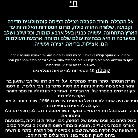
חי
לש
ל הקבלה: תורת הקבלה מכילה תפיסה קוסמולוגית סדירה
קבועה, שלפיה ההויה כולה, מרום הספירות האלוהיות עד
ץ התחתונה, עשויה כבנין בעל ארבע קומות, וכל שלב ושלב
ערכה זו היא בבחינת עולם שלם ומיוחד. ארבעת העולמות
הם: אצילות, בריאה, יצירה ועשייה.
יוסף חי איש וחוקר קבלה בעל נסיון רב עם דגש על תחום הזוגיות האהבה והחזרת אהבה
וסף חי משתמש בחומרים חזקים ויעילים להחזרת אהוב או בעל שברח מסיר ומבטל עין הרע
כישופים וקללות ומזל או גורל חסום
קבלה
10 הספירות לפי שמות המלאכים
רת הנסתר, סתרי תורה שנתקיימו על ידי חבורתו של רבי שמעון בר
חאי,באמצעות שיחות ניתוח מפורטות שזכר בנו רבי אלעזר, ופורסמו
ונטרסים בספרד של ימי הביניים, ואחר כך כונסו להיות ספר הזוהר
הקדוש ליהדות.
ספר זה היה אסור לעיונם של ההמונים עד שנת 1986, שבה הותרו לימודי
הקבלה להמונים החפצים בכך.
הר נוגע בכל תחומי החיים כמקור השראתו-התורה. ולכן חכמי הקבלה
פיתחו את
לותיהם בכיוונים שונים של רפואה, ניבוי עתידות וגורלות ,באמצעות
רכי הבנה גימטריים, הנובעים מתוך השמות והזמנים ובעיקר סביב
שפעה של הלידה בפרשת שבוע מסויימת של התורה וסתרי פירושיה
ביחס לעניין העומד בפני המקובלים לדורותיהם.