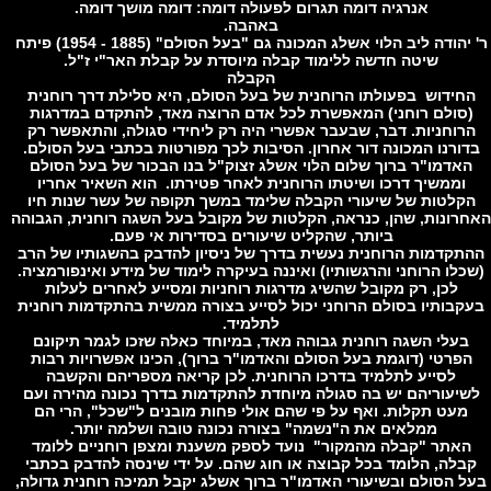
אנרגיה דומה תגרום לפעולה דומה: דומה מושך דומה.
באהבה.
ר' יהודה ליב הלוי אשלג המכונה גם "בעל הסולם" (1885 - 1954) פיתח
שיטה חדשה ללימוד קבלה מיוסדת על קבלת האר"י ז"ל.
הקבלה
חידוש בפעולתו הרוחנית של בעל הסולם, היא סלילת דרך רוחנית
סולם רוחני) המאפשרת לכל אדם הרוצה מאד, להתקדם במדרגות
רוחניות. דבר, שבעבר אפשרי היה רק ליחידי סגולה, והתאפשר רק
ורנו המכונה דור אחרון. הסיבות לכך מפורטות בכתבי בעל הסולם.
אדמו"ר ברוך שלום הלוי אשלג זצוק"ל בנו הבכור של בעל הסולם
וממשיך דרכו ושיטתו הרוחנית לאחר פטירתו. הוא השאיר אחריו
קלטות של שיעורי הקבלה שלימד במשך תקופה של עשר שנות חיו
רונות, שהן, כנראה, הקלטות של מקובל בעל השגה רוחנית, הגבוהה
ביותר, שהקליט שיעורים בסדירות אי פעם.
תקדמות הרוחנית נעשית בדרך של ניסיון להדבק בהשגותיו של הרב
לו הרוחני והרגשותיו) ואיננה בעיקרה לימוד של מידע ואינפורמציה.
לכן, רק מקובל שהשיג מדרגות רוחניות ומסייע לאחרים לעלות
קבותיו בסולם הרוחני יכול לסייע בצורה ממשית בהתקדמות רוחנית
לתלמיד.
בעלי השגה רוחנית גבוהה מאד, במיוחד כאלה שזכו לגמר תיקונם
פרטי (דוגמת בעל הסולם והאדמו"ר ברוך), הכינו אפשרויות רבות
לסייע לתלמיד בדרכו הרוחנית. לכן קריאה מספריהם והקשבה
יעוריהם יש בה סגולה מיוחדת להתקדמות בדרך נכונה מהירה ועם
מעט תקלות. ואף על פי שהם אולי פחות מובנים ל"שכל", הרי הם
ממלאים את ה"נשמה" בצורה נכונה טובה ושלמה יותר.
אתר "קבלה מהמקור" נועד לספק משענת ומצפן רוחניים ללומד
בלה, הלומד בכל קבוצה או חוג שהם. על ידי שינסה להדבק בכתבי
 הסולם ובשיעורי האדמו"ר ברוך אשלג יקבל תמיכה רוחנית גדולה,