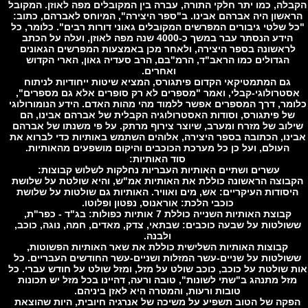
לה, כמו יתר חלקי התורה, עברה בין המקובלים מפה לאוזן. המקובל
אשון היה אברהם אבינו. ב"ספר היצירה", המיוחס לאברהם, כתוב:
 שלטי גיבורים המפרשים המקובלים גאוני דורות רבים". כלומר, כל
הידע הנסתר עבר במשך כ-4000 שנה מפה לאוזן, ועלה על הכתב
ראשונה בספר היצירה, ולאחר מכן באמצעות המפרשים הגאונים
הגדולים כמו הראב"ד, הרמ"בם, הרב סעדיה גאון, הארי הקדוש
ואחרים.
גם המתמטיקאי הקדום פיתגורס, המציא שיטות ייחודיות לניתוח
טרולוגי-קבלי, ואמר "מספרים לא רק סופרים אלא גם מספרים",
מר, דרך המספרים אפשר ללמוד מהי מהות האדם. הידע הנומורולוגי
ל פיתגורס, וסודות האסטרולוגיה הקבלית של אברהם אבינו, הם
לוב של מזרח ומערב, שיוצר צירוף מרתק. על פי משנתו של אברהם
נו, הכתובה בספר היצירה, אלוהים השתמש באותיות כדי לברוא את
העולם, ועל כן כל מערכת הכוכבים והיקום מושפעים מהאותיות.
סוד האותיות:
עשרים ושתיים האותיות העבריות נחלקות לשלוש קבוצות:
בוצה הראשונה כוללת את האותיות אמ"ש, והיא שולטת על שלושת
יסודות העיקריים: אש, מים ואוויר. האותיות גם שולטות על שלושת
כוכבי הלכת: אוראנוס, נפטון ופלוטו.
קבוצת האותיות השנייה כוללת 7 אותיות כפולות: בג"ד - כפר"ת,
ולטות על שבעה כוכבים: שבתאי, צדק, מאדים, חמה, נוגה, כוכב,
ולבנה.
קבוצות האותיות השלישית כוללת את שאר האותיות הפשוטות,
ולטות על שניים-עשר המזלות ושניים-עשר החודשים העבריים. כל
 שולטת על כוכב, כוכב שולט על מזל, ומזל שולט על חודש עברי. כל
זל מתנהג ב"שתי לשונות", טובה ורעה, דהיינו בכל מזל יש תכונות
טובות ורעות, והמטרה היא לאזן ביניהם.
קה של הטוב תשפיע על משיכה של אנרגיה חיובית, היות שהוצאת