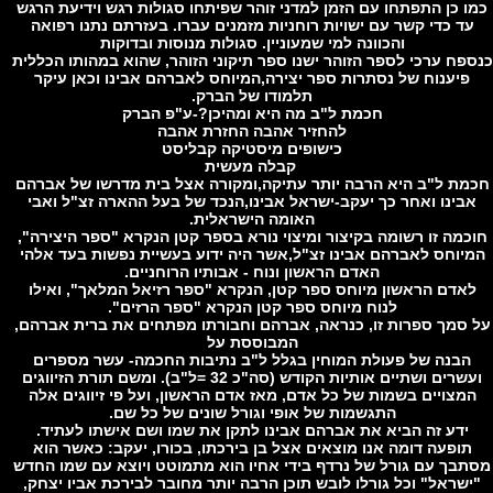
 כן התפתחו עם הזמן למדני זוהר שפיתחו סגולות רגש וידיעת הרגש
ד כדי קשר עם ישויות רוחניות מזמנים עברו. בעזרתם נתנו רפואה
והכוונה למי שמעוניין. סגולות מנוסות ובדוקות
פח ערכי לספר הזוהר ישנו ספר תיקוני הזוהר, שהוא במהותו הכללית
פיענוח של נסתרות ספר יצירה,המיוחס לאברהם אבינו וכאן עיקר
תלמודו של הברק.
חכמת ל"ב מה היא ומהיכן?-ע"פ הברק
להחזיר אהבה החזרת אהבה
כישופים מיסטיקה קבליסט
קבלה מעשית
ת ל"ב היא הרבה יותר עתיקה,ומקורה אצל בית מדרשו של אברהם
בינו ואחר כך יעקב-ישראל אבינו,הנכד של בעל ההארה זצ"ל ואבי
האומה הישראלית.
מה זו רשומה בקיצור ומיצוי נורא בספר קטן הנקרא "ספר היצירה",
יוחס לאברהם אבינו זצ"ל,אשר היה ידוע בעשיית נפשות בעד אלהי
האדם הראשון ונוח - אבותיו הרוחניים.
אדם הראשון מיוחס ספר קטן, הנקרא "ספר רזיאל המלאך", ואילו
לנוח מיוחס ספר קטן הנקרא "ספר הרזים".
סמך ספרות זו, כנראה, אברהם וחבורתו מפתחים את ברית אברהם,
המבוססת על
הבנה של פעולת המוחין בגלל ל"ב נתיבות החכמה- עשר מספרים
ועשרים ושתיים אותיות הקודש (סה"כ 32 =ל"ב). ומשם תורת הזיווגים
מצויים בשמות של כל אדם, מאז אדם הראשון, ועל פי זיווגים אלה
התגשמות של אופי וגורל שונים של כל שם.
ידע זה הביא את אברהם אבינו לתקן את שמו ושם אישתו לעתיד.
ופעה דומה אנו מוצאים אצל בן בירכתו, בכורו, יעקב: כאשר הוא
בך עם גורל של נרדף בידי אחיו הוא מתמוטט ויוצא עם שמו החדש
שראל" וכל גורלו לובש תוכן הרבה יותר מחובר לבירכת אביו יצחק,