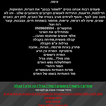
עימה.
פעמים רבות אנחנו נוטים "לשמור בבטן" את הצרות, המועקות,
ילמות, הדאגות, החרדות לאנשים הקרובים והאהובים שלנו - זהו לא
 טוב לגוף - והגוף לעיתים מגיב בצורה של כאבים, לחץ דם, כאבים
נים, שינה לא רציפה, עייפות, מחסור בשמחת חיים, עצבנות, קוצר
רוח ועוד.
מתקשרים - 0509609554
ומתחילים את השינוי
אלפי אנשים שהתנסו ואהבו...
קבלה מעשית,פתיחה בקבלה
גורלות ע"פ הקבלה
פתרון בעיות פרנסה...זוגיות...אהבה
מיסטיקה הסרת עין הרע
הסרת כישופים
מהו מזל?...ומהו גורל
השתלשלות נפש האדם
הסוד היהודי
סודות האותיות והמספרים
סוד האותיות בשמו של האדם
פחדים I כישוף I כישופים I מזל I גורל I עין הרע I קבלה
היחיד שמחזיר אהבה גם לקהילות
חשוב לזכור: 100% הצלחה רק בורא עולם נותן אל תאמינו לכל איש מיסטיקה או איש קבלה או
מכשף שבמבטיח
הבטחות שווא!
כמו כן (בגדר המלצה אישית