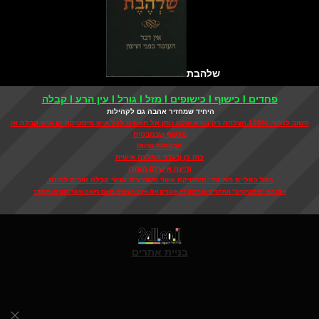
שלהבת
פחדים I כישוף I כישופים I מזל I גורל I עין הרע I קבלה
היחיד שמחזיר אהבה גם לקהילות
חשוב לזכור: 100% הצלחה רק בורא עולם נותן אל תאמינו לכל איש מיסטיקה או איש קבלה או
מכשף שבמבטיח
הבטחות שווא!
כמו כן (בגדר המלצה אישית
ודיעה אישית) הזהרו
כפל כפליים מאיגודי מיסטיקה אשר משמיצים אנשי קבלה טובים לחינם,
אלה הם "מיסטיקנים" מתחרים זה בדוק!!!! איגודים אלו אינם רשומים בשום רישום איגוד חוקי או מסודר
בניית אתרים