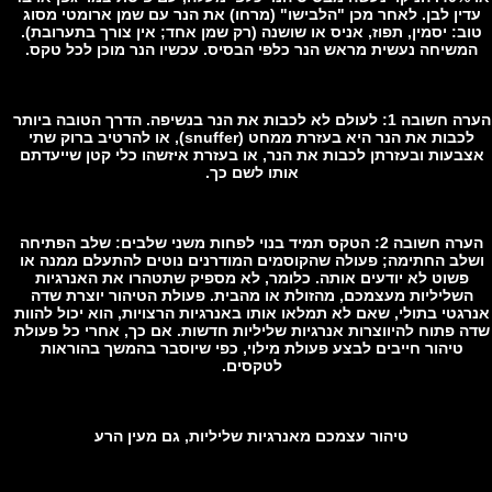
ין לבן. לאחר מכן "הלבישו" (מרחו) את הנר עם שמן ארומטי מסוג
ב: יסמין, תפוז, אניס או שושנה (רק שמן אחד; אין צורך בתערובת).
משיחה נעשית מראש הנר כלפי הבסיס. עכשיו הנר מוכן לכל טקס.
הערה חשובה 1: לעולם לא לכבות את הנר בנשיפה. הדרך הטובה ביותר
לכבות את הנר היא בעזרת ממחט (snuffer), או להרטיב ברוק שתי
בעות ובעזרתן לכבות את הנר, או בעזרת איזשהו כלי קטן שייעדתם
אותו לשם כך.
הערה חשובה 2: הטקס תמיד בנוי לפחות משני שלבים: שלב הפתיחה
לב החתימה; פעולה שהקוסמים המודרנים נוטים להתעלם ממנה או
פשוט לא יודעים אותה. כלומר, לא מספיק שתטהרו את האנרגיות
שליליות מעצמכם, מהזולת או מהבית. פעולת הטיהור יוצרת שדה
גטי בתולי, שאם לא תמלאו אותו באנרגיות הרצויות, הוא יכול להוות
 פתוח להיווצרות אנרגיות שליליות חדשות. אם כך, אחרי כל פעולת
טיהור חייבים לבצע פעולת מילוי, כפי שיוסבר בהמשך בהוראות
לטקסים.
טיהור עצמכם מאנרגיות שליליות, גם מעין הרע