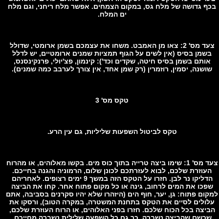
ף גדושה של מלח גס, במקום הצמחים. אפשר מלח ריחני, וגם מלח
ים המלח.
צעד מס' 2: צאו מן האמבט. משחו את עצמכם בשמן ארומטי, שדולל
שמן בסיס (אין לשים על הגוף תמציות שמנים ארומטיים, יש לדלל
ותם בשמן בסיס חיטה, שקדים וכד'): קינמון, פצ'יולי, פרנקינסנס,
ושנה, יסמין, רוזמרין (רק שמן אחד, אין צורך לערבב כמה שמנים).
טקס מס' 3
טקס לביטול השפעות שליליות, גם עין הרע.
צעד מס' 1: שימו ביצה טרייה בתוך כוס מים. בקשו מאלוהים, או מהרוח
עוזרת שלכם, לבוא לעזרתכם לכונן שלום, הרמוניה והגנה בחייכם.
הדליקו נר לבן. חזרו על הטקס הזה במשך 9 ימים רצופים. לאחריהם
כו את המים לרחוב, גינה או כל מקום פתוח אחר. קחו את הביצה
ום פתוח: גן, יער, חוף הים (היזהרו שלא יהיו סקרנים בסביבה, אתם
ולים לסיים את הטקס בתחנת המשטרה, במקרה הטוב), ורסקו את
יצה בכל הכוח שלכם. חזרו בפני האלוהים, או הרוח העוזרת שלכם,
כשם שהביצה נשברה, כך גם כל השפעה שלילית נשברה מחייכם.