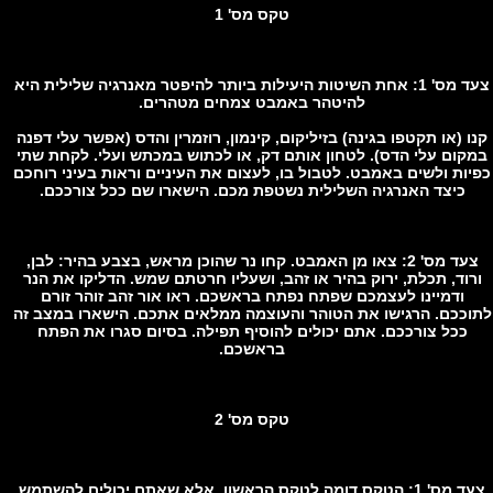
טקס מס' 1
צעד מס' 1: אחת השיטות היעילות ביותר להיפטר מאנרגיה שלילית היא
להיטהר באמבט צמחים מטהרים.
 (או תקטפו בגינה) בזיליקום, קינמון, רוזמרין והדס (אפשר עלי דפנה
ום עלי הדס). לטחון אותם דק, או לכתוש במכתש ועלי. לקחת שתי
ות ולשים באמבט. לטבול בו, לעצום את העיניים וראות בעיני רוחכם
כיצד האנרגיה השלילית נשטפת מכם. הישארו שם ככל צורככם.
צעד מס' 2: צאו מן האמבט. קחו נר שהוכן מראש, בצבע בהיר: לבן,
וד, תכלת, ירוק בהיר או זהב, ושעליו חרטתם שמש. הדליקו את הנר
ודמיינו לעצמכם שפתח נפתח בראשכם. ראו אור זהב זוהר זורם
ככם. הרגישו את הטוהר והעוצמה ממלאים אתכם. הישארו במצב זה
ככל צורככם. אתם יכולים להוסיף תפילה. בסיום סגרו את הפתח
בראשכם.
טקס מס' 2
צעד מס' 1: הטקס דומה לטקס הראשון, אלא שאתם יכולים להשתמש