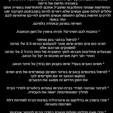
באנרגיה חדשה של זרימה
דשות שמחה והתלהבות שתוביל אתכם להתחדשות בעשייה אתם
ולים לגלות שגם אנשים שלא ראויים להיות בסבבתכם הקרובה יפנו
רכים חדשות בשלום ויתווספו אנשים חדשים לחייכם שיתאימו לכם
יותר באופי
השיחה בפרגון ובאהדה כלפיכם.
* כואבות לכם השיניים? תניחו ציפורן על השן הכואבת.
* לטיפול בכאבי בטן ומחזור
תכינו כוס מים חמים שימו סוכר לטעמכם וכניסו 2-3 עלי מרווה
למפונקים מבינכם אלה
שנגעלים מחליטות תכניסו לתוך התמצית של התה הרגיל 2 עלי מרווה
ואחרי חצי דקה תוציאו מהכוס זה יקל על הכאב.
* חשים כאבים בגוף? שימו בקבוק חם (ג'וד) על איזור הכאב.
 לטיפול בסינוסים (כאבים באיזור הפנים) קומפרסים של מים חמים
במקום הכואב זה אם מקדישים לכך
את הזמן הדרוש זה מפוגג את הכאבים.
 לטיהור אנרגטי תמידי בבית הכניסו צמחים ביולוגיים לחדרי הבית
תהליך הפוטוסינטזה יעשה את העבודה.
 פזרו ציפורן או בזיליקום או פיטרוזיליה בפינות הבית לפתיחת דלת
הפרנסה והזוגיות.
* מידי פעם הדליקו מקלות קטורת בחדרי הבית לטיהור אנרגיות