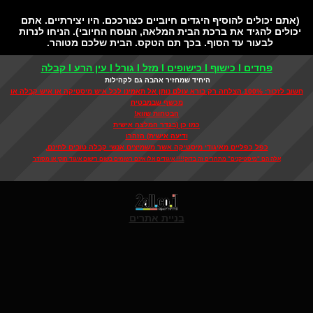
אתם יכולים להוסיף היגדים חיוביים כצורככם. היו יצירתיים. אתם
כולים להגיד את ברכת הבית המלאה, הנוסח החיובי). הניחו לנרות
לבעור עד הסוף. בכך תם הטקס. הבית שלכם מטוהר.
פחדים I כישוף I כישופים I מזל I גורל I עין הרע I קבלה
היחיד שמחזיר אהבה גם לקהילות
חשוב לזכור: 100% הצלחה רק בורא עולם נותן אל תאמינו לכל איש מיסטיקה או איש קבלה או
מכשף שבמבטיח
הבטחות שווא!
כמו כן (בגדר המלצה אישית
ודיעה אישית) הזהרו
כפל כפליים מאיגודי מיסטיקה אשר משמיצים אנשי קבלה טובים לחינם,
אלה הם "מיסטיקנים" מתחרים זה בדוק!!!! איגודים אלו אינם רשומים בשום רישום איגוד חוקי או מסודר
בניית אתרים