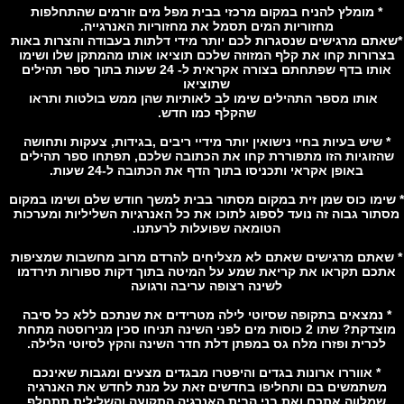
* מומלץ להניח במקום מרכזי בבית מפל מים זורמים שהתחלפות
מחזוריות המים תסמל את מחזוריות האנרגייה.
תם מרגישים שנסגרות לכם יותר מידי דלתות בעבודה והצרות באות
רורות קחו את קלף המזוזה שלכם תוציאו אותו מהמתקן שלו ושימו
אותו בדף שפתחתם בצורה אקראית ל- 24 שעות בתוך ספר תהילים
שתוציאו
אותו מספר התהילים שימו לב לאותיות שהן ממש בולטות ותראו
שהקלף כמו חדש.
 שיש בעיות בחיי נישואין יותר מידיי ריבים ,בגידות, צעקות ותחושה
זוגיות הזו מתפוררת קחו את הכתובה שלכם, תפתחו ספר תהילים
באופן אקראי ותכניסו בתוך הדף את הכתובה ל-24 שעות.
ימו כוס שמן זית במקום מסתור בבית למשך חודש שלם ושימו במקום
ור גבוה זה נועד לספוג לתוכו את כל האנרגיות השליליות ומערכות
הטומאה שפועלות לרעתנו.
אתם מרגישים שאתם לא מצליחים להרדם מרוב מחשבות שמציפות
כם תקראו את קריאת שמע על המיטה בתוך דקות ספורות תירדמו
לשינה רצופה עריבה ורגועה
 נמצאים בתקופה שסיוטי לילה מטרידים את שנתכם ללא כל סיבה
מוצדקת? שתו 2 כוסות מים לפני השינה תניחו סכין מנירוסטה מתחת
לכרית ופזרו מלח גס במפתן דלת חדר השינה והקץ לסיוטי הלילה.
* אווררו ארונות בגדים והיפטרו מבגדים מצעים ומגבות שאינכם
שתמשים בם ותחליפו בחדשים זאת על מנת לחדש את האנרגיה
שמלווה אתכם ואת בני הבית האנרגיה התקועה והשלילית תתחלף