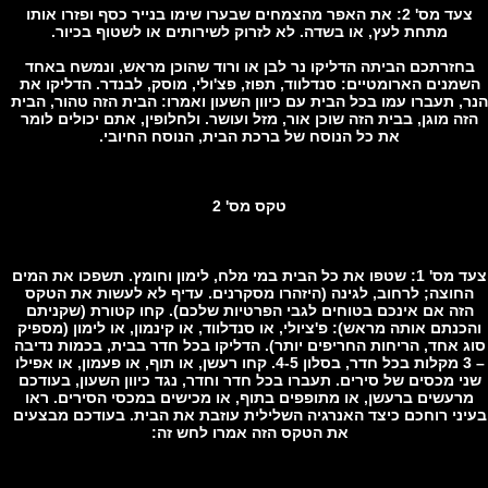
צעד מס' 2: את האפר מהצמחים שבערו שימו בנייר כסף ופזרו אותו
מתחת לעץ, או בשדה. לא לזרוק לשירותים או לשטוף בכיור.
זרתכם הביתה הדליקו נר לבן או ורוד שהוכן מראש, ונמשח באחד
מנים הארומטיים: סנדלווד, תפוז, פצ'ולי, מוסק, לבנדר. הדליקו את
, תעברו עמו בכל הבית עם כיוון השעון ואמרו: הבית הזה טהור, הבית
ה מוגן, בבית הזה שוכן אור, מזל ועושר. ולחלופין, אתם יכולים לומר
את כל הנוסח של ברכת הבית, הנוסח החיובי.
טקס מס' 2
צעד מס' 1: שטפו את כל הבית במי מלח, לימון וחומץ. תשפכו את המים
חוצה; לרחוב, לגינה (היזהרו מסקרנים. עדיף לא לעשות את הטקס
זה אם אינכם בטוחים לגבי הפרטיות שלכם). קחו קטורת (שקניתם
נתם אותה מראש): פ'ציולי, או סנדלווד, או קינמון, או לימון (מספיק
 אחד, הריחות החריפים יותר). הדליקו בכל חדר בבית, בכמות נדיבה
– 3 מקלות בכל חדר, בסלון 4-5. קחו רעשן, או תוף, או פעמון, או אפילו
 מכסים של סירים. תעברו בכל חדר וחדר, נגד כיוון השעון, בעודכם
רעשים ברעשן, או מתופפים בתוף, או מכישים במכסי הסירים. ראו
ני רוחכם כיצד האנרגיה השלילית עוזבת את הבית. בעודכם מבצעים
את הטקס הזה אמרו לחש זה: