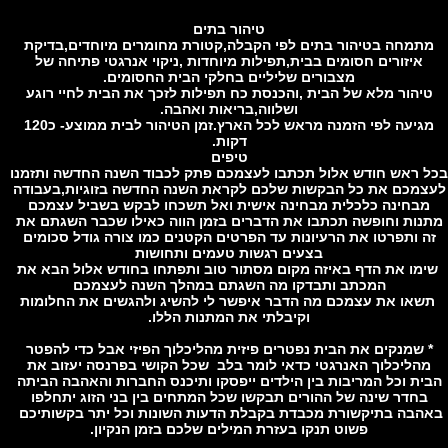
טיהור בתים
תמחה בטיהור בתים לפי הקבלה,קטורת מחומרים מיוחדים,בדיקת
איזורים חסומים בבית,תפילות מיוחדות ,ניקוי אנרגטי פתיחה של
מצבורים שליליים בחלקי הבית החסומים.
יהור מלא של הבית ,והכנסת כח תפילות לזכך את הבית לחיי רוגע
ושלווה,בריאות ואהבה.
מגיעה לפי הזמנה מראש לכל הארץ.זמן הטיהור לבית ממוצע- כ120
דקות.
טיפים
 ראש חודש אלול תכתבו לעצמכם פתק לכבוד השנה החדשה ותזמנו
מכם את כל הבקשות שלכם לקראת השנה החדשה בזוגיות,בעבודה
בחינה כלכלית מבחינה אישית ואל תשכחו לבקש בשביל עצמכם
נות וחופשה תכתבו את הדברים בזמן הווה כאילו שכבר השגתם את
 ותפרטו את הרעיונות עד הפרטים הקטנים כמו צורה גודל סכומים
בצעים רגשות טעמים ותחושות
מו את הדף באיזה מקום מסתור טוב ותפתחו בחודש אלול הבא את
המכתב ותבדקו מה השגתם במהלך השנה לעצמכם
או את עצמכם מה הדבר איפשר לי להשיג ולהגשים את החלומות
וקיבלתי את המתנות הללו.
 שמנקים את הבית נפטרים פיזית מהליכלוך הפיזי אבל כדי להפטר
הליכלוך האנרגטי כדאי לומר בלב שכל הקושי בפרנסה יעזוב את
ית וכל המריבות בין הילדים ייפסקו ותיכנס החברות והאהבה הביתה
בחדר שינה של ההורים תבקשו שכל המתחים בין בני הזוג יתחלפו
הבה בתיקשורת מכבדת בקבלת הדעות השונות וכל יתר בקשותיכם
פשוט תנקו בעזרת המילים שלכם בזמן הנקיון.