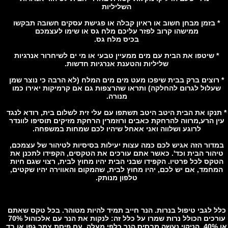
השליליות
 בזמן מבחן חשוב או ראיון קבלה או פגישת עסקים חשובה תבקשו
ממישהו קרוב לפזר עליכם מלח גס או שימו לעצמכם
בכיס מלח גס.
 שיטפו את הבית עם מים ממעיין טבעי או מי ים לשיחרור אנרגיות
שליליות והטענת אנרגיות חדשות.
רוצים ברק בבית שיפכו מעט מים מים המלח (לא הרבה כי נוצר שמן
עלול לגרום להחלקה) ותראו שהרצפות גם אם קרמיקות יאירו כמו
מנורה.
נקו את הבית היטב היטב תשתפו עם עלי זית לשלום בית, רודא לנגד
ן הרע,מרווה להרחקת כאבים ורוזמרין הרחקת מזיקים תוסיפו לוונדר
לרוגע ושלווה ואני אאחל שיהיו לכם שמחות במשפחה.
דור הזה אגיש לכם כמה עצות יעילות בסיסיות לטיהור של עצמכם,
הור הבית וכד'. כאשר אתם עורכים את הטקסים, הקפידו לתכנן את
קס לכל פרטיו. הקפידו שבני הבית יהיו מחוץ לבית, רצוי שגם חיות
חמד, אם יש לכם, יהיו מחוץ לבית, שהמקום והאווירה יהיו שקטים,
טלפון מנותק.
 לגבי טיפול בנרות. הנר חייב תמיד להיות מטוהר. בכל טקס שאתם
עורכים הכולל נרות שמרו על כלל זה: לנקות את הנר עם אלכוהול 70%
או 40%. הניקוי נעשה מבסיס הנר כלפי מעלה, עם פיסת צמר גפן או בד