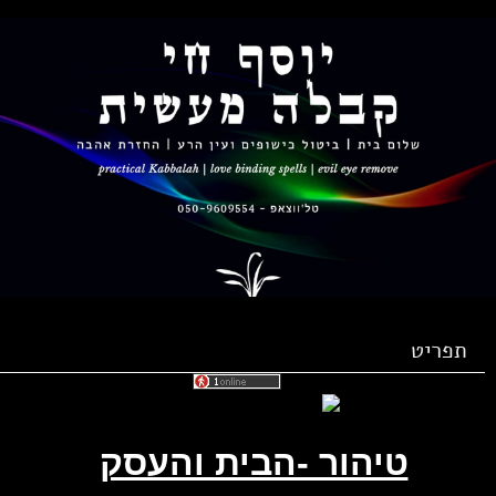
תפריט
טיהור -הבית והעסק