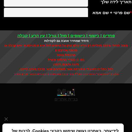
פחדים I כישוף I כישופים I מזל I גורל I עין הרע I קבלה
היחיד שמחזיר אהבה גם לקהילות
חשוב לזכור: 100% הצלחה רק בורא עולם נותן אל תאמינו לכל איש מיסטיקה או איש קבלה או
מכשף שבמבטיח
הבטחות שווא!
כמו כן (בגדר המלצה אישית
ודיעה אישית) הזהרו
כפל כפליים מאיגודי מיסטיקה אשר משמיצים אנשי קבלה טובים לחינם,
אלה הם "מיסטיקנים" מתחרים זה בדוק!!!! איגודים אלו אינם רשומים בשום רישום איגוד חוקי או מסודר
בניית אתרים
לידיעתך, באתרנו נעשה שימוש בקבצי Cookies, לרבות של