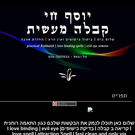
תפריט
ם כאן תוכלו לנמק את הבקשות שלכם כגון התאמה רוחנית
I קריאה ב קבלה I בדיקת כישופיםI love binding | evil eye |
love spell | attraction Spell | fast clean and only via