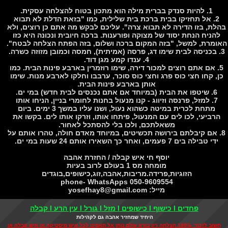
1. להיות סנדק בברית מילה הוא מתכון בטוח להצלחה עסקית.
2. אל תחזיקו בבית ברכת בית שלילית, כמו "בזאת הדלת לא תבוא
ת, בזו הדירה לא תבוא צרה". עליכם לבקש מה אתם כן רוצים, ולא
הניח הנחת יסוד של מצוקה ופורענות. ברכה חיובית ונכונה היא כזו
מרת, למשל, "בזה המקום ברכה ושלום, בזה הפתח הצלחה לבטח".
4. ענדו קמע מגן דוד.
. אם אתם רוצים למכור דירה, שימו רוזמרין בארבע פינות הבית. כמו
, קחו חצי כוס פרג וחצי כוס סוכר, ערבבו וחלקו לארבע מנות. שימו
אותן בארבע פינות הבית.
6. שיטפו את הבית (במיוחד אם אתם נכנסים לבית חדש) במי ים.
7. למזל, פרנסה וזיווג - קנו מנעול בחנות לחומרי בניין, הניחו אותו
מתחת לכרית במיטה כשהוא נעול, ושנו עליו במשך 3 ימים. ביום
רביעי, לכו לים עם המנעול, פיתחו אותו, וזרקו אותו לים. בקשו את
משאלתכם, ולכו בלי להסתכל לאחור.
. אם קיבלתם בירושה תכשיטים, במיוחד מאדם חולה, טהרו אותם על
די טבילה בים 7 פעמים, ואחר כך השאירו אותם 24 שעות במי ים.
יוסף חי איש קבלה / החזרת אהבה
מומחה מס 1 בעולם לרוב בעיות
הזוגיות,פרידה.מריבות,אהבה,זוג,כישופים,בוגדים
050-9609554 phone- WhatsApps
מייל: yosefhay8@gmail.com
פחדים I כישוף I כישופים I מזל I גורל I עין הרע I קבלה
היחיד שמחזיר אהבה גם לקהילות
חשוב לזכור: 100% הצלחה רק בורא עולם נותן אל תאמינו לכל איש מיסטיקה או איש קבלה או