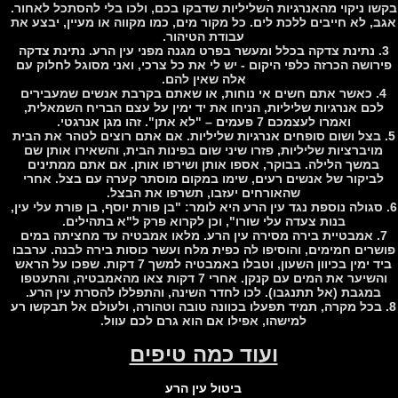
ו ניקוי מהאנרגיות השליליות שדבקו בכם, ולכו בלי להסתכל לאחור.
, לא חייבים ללכת לים. כל מקור מים, כמו מקווה או מעיין, יבצע את
עבודת הטיהור.
. נתינת צדקה בכלל ומעשר בפרט מגנה מפני עין הרע. נתינת צדקה
רושה הכרזה כלפי היקום - יש לי את כל צרכי, ואני מסוגל לחלוק עם
אלה שאין להם.
4. כאשר אתם חשים אי נוחות, או שאתם בקרבת אנשים שמעבירים
כם אנרגיות שליליות, הניחו את יד ימין על עצם הבריח השמאלית,
ואמרו לעצמכם 7 פעמים – "לא אתן". זהו מגן אנרגטי.
 בצל ושום סופחים אנרגיות שליליות. אם אתם רוצים לטהר את הבית
ויברציות שליליות, פזרו שיני שום בפינות הבית, והשאירו אותן שם
במשך הלילה. בבוקר, אספו אותן ושירפו אותן. אם אתם ממתינים
ביקור של אנשים רעים, שימו במקום מוסתר קערה עם בצל. אחרי
שהאורחים יעזבו, תשרפו את הבצל.
 סגולה נוספת נגד עין הרע היא לומר: "בן פורת יוסף, בן פורת עלי עין,
בנות צעדה עלי שורו", וכן לקרוא פרק ל"א בתהילים.
7. אמבטיית בירה מסירה עין הרע. מלאו אמבטיה עד מחציתה במים
רים חמימים, והוסיפו לה כפית מלח ועשר כוסות בירה לבנה. ערבבו
ביד ימין בכיוון השעון, וטבלו באמבטיה למשך 7 דקות. שפכו על הראש
והשיער את המים עם קנקן. אחרי 7 דקות צאו מהאמבטיה, והתעטפו
מגבת (אל תתנגבו). לכו לחדר השינה, והתפללו להסרת עין הרע.
 בכל מקרה, תמיד תפעלו בכוונה טובה וטהורה, ולעולם אל תבקשו רע
למישהו, אפילו אם הוא גרם לכם עוול.
ועוד כמה טיפים
ביטול עין הרע