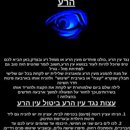
הרע
 עין הרע ,כולנו פוחדים מעין הרע או ממזל רע ובצדק,כאן הביא לכם
פ שיוכל להיות לעזר בנושא עין הרע,חשוב לומר שהטיפ הזה טוב גם
לפתיחת מזל - גורל
 מנת להמנע מעין הרע ומאנרגיה שלילית יש לקחת בכל יום שלישי
ין שנקרא "קצח" או בערבית "שינוש" ולהניח אותו בארבעה פינות
חדר השינה
לילה שלם ביום שלמוחורת יש לקחת את הקצח ולהוריד אותו
בשירותים,וכך לחזור על הפעולה למשך ארבעה חודשים
בהצלחה !
עצות נגד עין הרע ביטול עין הרע
1. הניחו עציץ רוטה (פיגם) בכניסה לבית. עציץ זה יש להניח גם ליד
מיטת היולדת ובעריסת התינוק.
2. לכו לים ביום שני או חמישי, היכנסו עד שהמים יגיעו לכם עד
יים, והסתכלו רחוק. סיפרו שישה גלים, ובשביעי שיטפו פנים וידיים.