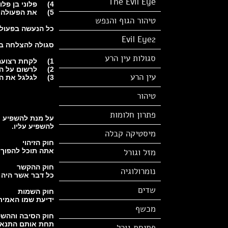
The Evil Eye
4) פלוני בן פלונית חזור אל חיי חזור אל ליבי ושכח כל לב אישה אחר
5) את הפעולה לעשות אך ורק ביום שלישי של יום חול
טיהור הגוף והנפש
כל הנעשה בפעולו
Evil Eye2
סגולה להצלחה ב
סגולות עין הרע
1) לקחת רצועה של קלף כשר ודיו מהודר
2) לרשום על הקלף,מכ"בי יקו"ק דרחיל עינה בישא דישראל את הכתב יש לרשום רק באותיות דפוס
עין הרע
3) לגלגל את הקלף ולהחביא במקום מוסתר בעסק
טיהור
פתרון חלומות
על מנת להשפיע ע
להשפיע עליו.
מיסטיקה קבלה
חוק הזיהוי
מזל וגורל
אתה תוכל להפוך ל
חוק ההקשר
נומרולוגיה
כל דבר אשר היה 
שדים
חוק השמות
ידיעת שמו האמית
מכשף
חוק הסיבה וההש
תחת אותם התנאי
פתיחת גורל