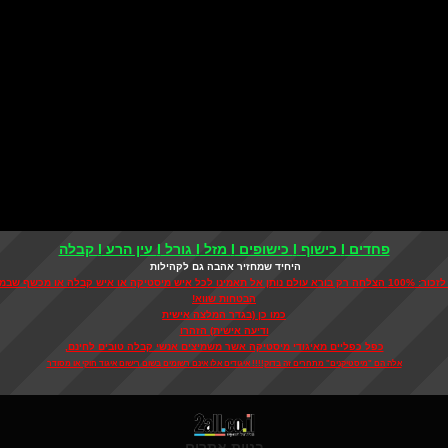
פחדים I כישוף I כישופים I מזל I גורל I עין הרע I קבלה
היחיד שמחזיר אהבה גם לקהילות
 אל תאמינו לכל איש מיסטיקה או איש קבלה או מכשף שבמבטיח
הבטחות שווא!
כמו כן (בגדר המלצה אישית
ודיעה אישית) הזהרו
כפל כפליים מאיגודי מיסטיקה אשר משמיצים אנשי קבלה טובים לחינם,
אלה הם "מיסטיקנים" מתחרים זה בדוק!!!! איגודים אלו אינם רשומים בשום רישום איגוד חוקי או מסודר
בניית אתרים