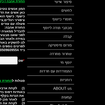
סיפור אישי
החזרת אהבה I כישופים I קבלה I מאגיה I עין הרע
המון אנשים נוטי
לחשים
כאן אשים את הדב
כישוף: כישוף הוא
חומרי כישוף
ציפורני רגליים,צ
פעולה עם עזרים 
מכתבי תודה ליוסף
החזרת אהבה:
להבדיל ממאגיה ש
לפני שאנו מבצעים
קבלה
במידה ולאחר הבד
לנו להשקיע באות
פורום מיסטיקה
לפרטים נוספים חי
נייד 0509609554 משרד 0772116606
שחרור מחרדה
יוסף חי
התמודדות עם חרדות
רוחניות
סגולות ל
החזרת א
ABOUT us
1) לקחת ארבעה רצועות קלף כשר ודיו מהודר,לרשום את שם הגבר ושם אימו
באותיות דפוס בד
את הנרות בקלף שר
קמעות
2) לאחר מכן לקחת בקבוקון קטן ולמלאו במי האמבטיה
3) לקחת את הבקבוק אל דלת ביתו ולשפוך את התכולה על סף דלתו ולומר בלחש