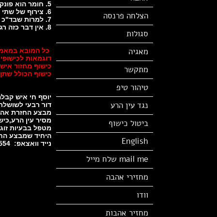
5. חומר הוא פונקציה של אנרגיה, אנרגיה אפשר להמיר אבל אי אפשר להרוס.
6. צירוף של שתי אנרגיות יצור אנרגיה חדשה אשר תהיה מורכבת משתי האנרגיות המקוריות.
הצלחה פרנסה
7. למרות שבד"כ ישנן שלוש ברירות אפשריות, אתה תמיד יכול לחשוב על אחת נוספת.
8. אין דבר כזה רגש לא נכון, ישנה רק הבנה שגויה .
סגולות
מאגיה
כל המובא במאמר
דוגמאות לכישופים
כישוף מחזור אישה
מתקשר
כישוף הכולל שתן,
טיהור טיפ
יוסף חי איש קבלה
נגד עין הרע
דור רבעי לשושלת
מבצע החזרת אהב
מסיר עין הרע,כיש
ביטול כישוף
מטפל בבעיות זוג
היחיד שמבצע החז
English
נייד וואצאפ: 050-9609554
mail me שלח מייל
מחזירי אהבה
וודו
מחזיר אהבות