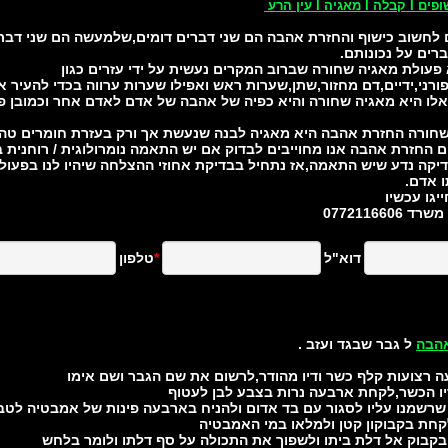
ם לחשוב כישוף והחזרת אהבה הם שני דברים דומים,שלמעשה הם שני דברים
רים על נכונותם.
 פעולת מאגיה שחורה שברוב המקרים נעשית על ידי עזרים כגון
יפורני,ידיים,דם מחזור,שתן,שערות ראש ואפילו שערות ערווה בכדי להעיר 
אלו היא מאגיה שחורה והיא כפיה של אהבה של אדם לאדם אחר וכמובן פ
חורה החזרת אהבה היא מאגיה לבנה שנעשת אך ורק בעזרת חומרים טהו
 החזרת אהבה אנו מחוייבים לבדוק אם יש התאמה נומרולוגית / רוחנית ב
יקה נדע שיש התאמה,אז נתחיל בבדיקת אחוזי ההצלחה שיהיו לנו בפעול
ו אדם.
יגו עכשיו
הבה
ל גבר שבגד ועזב .
יו הכשר,לקחת ארבעה נרות בצבע לבן לעטוף
שמנו עליו לסגור עם בד אדום ולהניח בארבעה פינות של אמבטיה לטבול בא