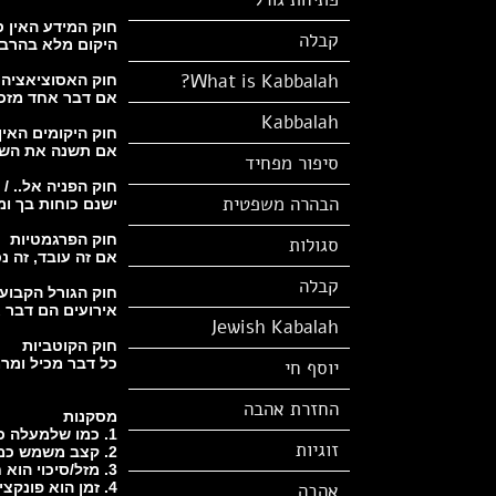
חוק המידע האין ס
קבלה
היקום מלא בהרבה
What is Kabbalah?
חוק האסוציאציה
אם דבר אחד מזכי
Kabbalah
חוק היקומים האין
אם תשנה את השקפ
סיפור מפחיד
חוק הפניה אל.. / 
הבהרה משפטית
ישנם כוחות בך ומ
חוק הפרגמטיות
סגולות
אם זה עובד, זה נכ
קבלה
חוק הגורל הקבוע
אירועים הם דבר 
Jewish Kabalah
חוק הקוטביות
כל דבר מכיל ומרמ
יוסף חי
החזרת אהבה
מסקנות
1. כמו שלמעלה ככה למטה, אתה יכול לאמוד את היקום בעזרת אטום אחד.
זוגיות
2. קצב משמש כמשקל נגד למטוטלת.
3. מזל/סיכוי הוא חוק שנוטים להתעלם ממנו.
אהבה
4. זמן הוא פונקציה של פרספקטיבה הנתונה לסך ההיבטים הפסיכולוגים של החברה בה אתה חי.