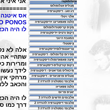
אני איני א
rapidshare
מנוליס אגלופולוס
========
זיג זאג - דיסקוגרפיה
אס איטנה א
אלני ויטלי
 O PONOS
הלנה פאפאריצו +דיסקוגרפיה
מקיס קריסטודולופולוס
לו היה הכ
ניקוס ורטיס +דיסקוגרפיה
המטבח היווני
ציפטטלי
אלה לא נק
טריאנטפילוס+דיסקוגרפיה
ספירוס קליופולוס - דיסקוגרפיה
שתהיי אהו
פיצה פאפאדופולו-דיסקוגרפיה
ומרירות כל
ניקוס קורקוליס-דיסקוגרפיה
לידך נעשו
מיכאליס מנדיאטיס - דיסקוגרפיה
מרחקי אין 
ואגליס פרפניאדיס - דיסקוגרפיה
אלבומי נוסטלגיה להורדה 2
והכאב ללא
הלנה פפאריזו
יאניס פריוס
לו היה הכ
אלבומים חדשים להורדה 3
אלבומי דיסקוגרפיה להורדה 2
דרך כמו ס
אלבומי נוסטלגיה להורדה 3