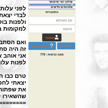
שיחון יווני שימושי
לפני עלות
אלבומים חדשים
התחברות
לבדי יצאת
ולפנות בוק
למקומות ב
התחבר
ואם הסתבכ
חבר חדש
שכחתי סיסמא
זה היה סת
אני אוהב א
מונה כניסות :
770
לפנות עלו
טרם כבו ה
יצאתי לח
את שפתותי
שהשאירו ל
========