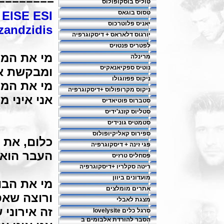
========
טוליס בוסקופולוס
טסוס בוגאס
PYA EISE ESI 
יאניס פלוטרכוס
azandzidis
יורגוס דלאראס + דיסקוגרפיה
לפטריס פנטזיס
מי את המק
מרינלה
נוטיס ספקיאנאקיס
ומבקשת א
ניקוס פפזוגולו
מי את המע
ניקוס מקרופולוס +דיסקוגרפיה
אני איני מ
סטברוס פוטיאדיס
סטליוס קזנג'ידיס
סטמטיס גונידיס
ספירוס קאליקיופולוס
כלום, את 
פגי זינה + דיסקוגרפיה
העבר הוא 
פסחליס טרזיס
ריטה סקלריו +דיסקוגרפיה
מועדונים ביוון
מי את הבו
אתרים מומלצים
ורוצה שא
מצגת לאבלי
זה אירוני
סרגל כלים lovelysite
הסבר להורדת אלבומים ב