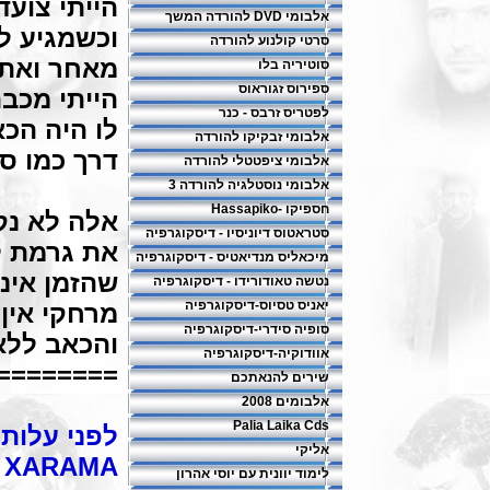
הייתי צועד
אלבומי DVD להורדה המשך
וכשמגיע ל
סרטי קולנוע להורדה
מאחר ואת
סוטיריה בלו
ספירוס זגוראוס
הייתי מכב
לפטריס זרבס - כנר
לו היה הכ
אלבומי זבקיקו להורדה
דרך כמו ס
אלבומי ציפטטלי להורדה
אלבומי נוסטלגיה להורדה 3
חספיקו -Hassapiko
אלה לא נק
סטראטוס דיוניסיו - דיסקוגרפיה
את גרמת 
מיכאליס מנדיאטיס - דיסקוגרפיה
שהזמן אינ
נטשה טאודורידו - דיסקוגרפיה
יאניס טסיוס-דיסקוגרפיה
מרחקי אין 
סופיה סידרי-דיסקוגרפיה
והכאב ללא
אוודוקיה-דיסקוגרפיה
========
שירים להנאתכם
אלבומים 2008
Palia Laika Cds
לפני עלות
אליקי
O XARAMA
לימוד יוונית עם יוסי אהרון