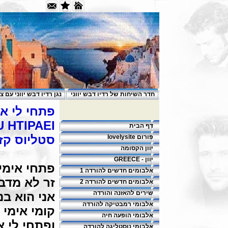
חדר השיחות של רדיו דבש יווני
נגן רדיו דבש יווני עם צ
פתחי לי א
 HTIPAEI
דף הבית
סטליוס קזנ
פורום lovelysite
יוון הקסומה
יוון - GREECE
פתחי אימי
אלבומים חדשים להורדה 1
זר לא מדב
אלבומים חדשים להורדה 2
שירים להאזנה והורדה
אני הוא בנ
אלבומי רמבטיקה להורדה
קומי אימי
אלבומי הופעה חיה
ופתחי לי 
אלבומי נוסטליגה להורדה