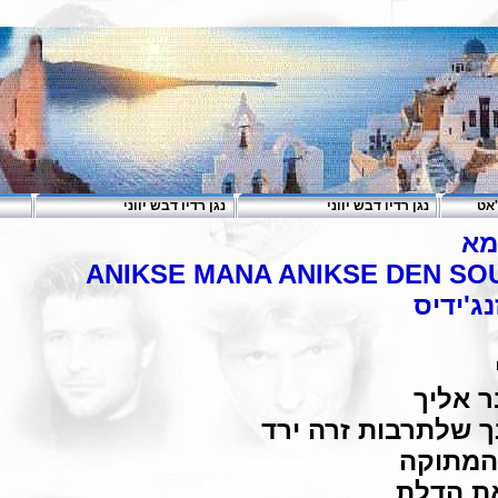
'אט
נגן רדיו דבש יווני
נגן רדיו דבש יווני
מא
ANIKSE MANA ANIKSE DEN SOU
ג'ידיס
ר אליך
ך שלתרבות זרה ירד
 המתוקה
את הדלת