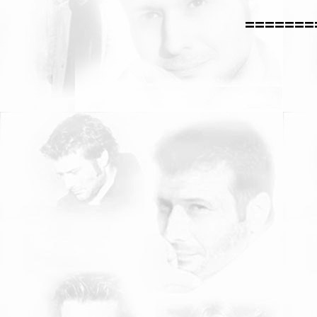
=======