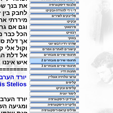
את בנך שכ
אלבומי דיסקוגרפיה
די וי די להורדה-זבקיקו
לחבק בין ז
פלייבקים לשירים
מיררתי את
זבקיקו
וגם אם גר
סירטאקי
הכל כבר מ
רבטיקו
בוזוקי
אך דלת ס
שדרני רדיו דבש יווני
וקול אלי ק
קישורים לאתרים וזמרים
אל דלת הב
תרגומי שירים מובחרים
תרגומי שירים מובחרים 2
איש איננו 
תרגומי שירים מובחרים 3
========
תחנות רדיו
יורד הערב
ערוצי טלויזיה אונליין
קליפים
is Stelios
קליפים זבקיקו
לימוד יוונית
יורד הערב 
אורדיקי-דיסקוגרפיה
ומגיעה הש
גליקריה-דיסקוגרפיה
וסיליס קראס-דיסקוגרפיה