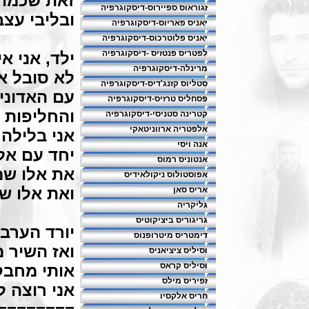
זאת שכמו 
זגוראוס ספיירוס-דיסקוגרפיה
ובליבי עצב
יאניס פאריוס-דיסקוגרפיה
יאניס פלוטרכוס-דיסקוגרפיה
לפטריס פנטזיס -דיסקוגרפיה
ילד, אני א
מרינלה-דיסקוגרפיה
לא סובל א
סטליוס קזנג'דיס-דיסקוגרפיה
עם האדוני
פסחליס טרזיס-דיסקוגרפיה
והחליפות 
קטרינה סטניסי-דיסקוגרפיה
אלפטריה ארווניטאקי
אני בלילה 
אנה ויסי
יחד עם אל
אנטוניס רמוס
את אלו שמ
אפוסטולוס ניקולאידיס
ואת אלו ש
אריס סאן
גליקריה
גריגוריס ביציקוטיס
יורד הערב 
דימטריס מיטרופנוס
ואז השיר 
וסיליס ציציאניס
וסיליס קראס
אותי מחב
זפיריס מילס
אני רוצה ל
חריס אלקסיו