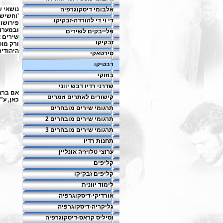
נושאי ש
אלבומי דיסקוגרפיה
'וחשיש
די וי די להורדה-זבקיקו
פירושו 
ובמערו
פלייבקים לשירים
שירים א
זבקיקו
ורק מוס
היהודיה
סירטאקי
רבטיקו
בוזוקי
שדרני רדיו דבש יווני
אם ברצו
קישורים לאתרים וזמרים
כאן, ע"
תרגומי שירים מובחרים
תרגומי שירים מובחרים 2
תרגומי שירים מובחרים 3
תחנות רדיו
ערוצי טלויזיה אונליין
קליפים
קליפים זבקיקו
לימוד יוונית
אורדיקי-דיסקוגרפיה
גליקריה-דיסקוגרפיה
וסיליס קראס-דיסקוגרפיה