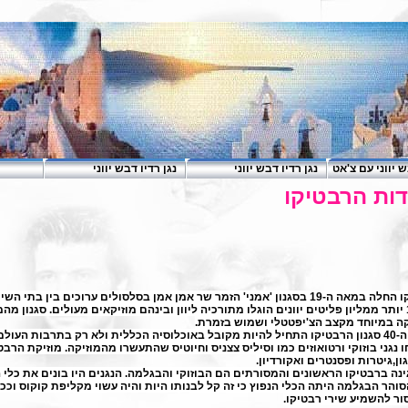
ש יווני עם צ'אט
נגן רדיו דבש יווני
נגן רדיו דבש יווני
ות הרבטיקו
ו
החלה במאה ה-19 בסגנון 'אמני' הזמר שר אמן אמן בסלסולים ערוכים בין בתי השיר.
ב-1922 יותר ממליון פליטים יוונים הוגלו מתורכיה ליוון ובינהם מוזיקאים מעולים. סגנ
ה במיוחד מקצב הצ'יפטטלי ושמוש בזמרת.
גנון
הרבטיקו
התחיל להיות מקובל באוכלוסיה הכללית ולא רק בתרבות העולם
נגני בוזוקי ורטואוזים כמו וסיליס צצניס וחיוטיס שהתעשרו מהמוזיקה. מוזיקת
הרבטי
גון,גיטרות ופסנטרים ואקורדיון.
ינה ברבטיקו הראשונים והמסורתים הם הבוזוקי והבגלמה. הנגנים היו בונים את כלי
והר הבגלמה היתה הכלי הנפוץ כי זה קל לבנותו היות והיה עשוי מקליפת קוקוס וככ
ור להשמיע שירי רבטיקו.