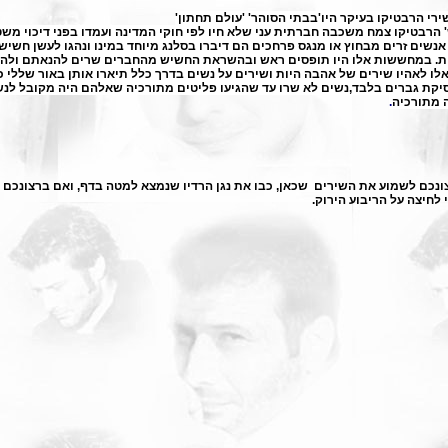
ירי
הרבטיקו
בעיקר היו'בבתי הסוהר' 'עולם תחתון'
'
הרבטיקו
צמח משכבה חברתית עני שלא חיו לפי חוקי המדינה ועמדו בפני דיכוי משט
אנשים זרים מבחוץ או מנגס פרחכים הם דיברו בסלנג מיוחד במינו ונהגו לעשן חשיש 
ת. במחששות אלו היו תופסים ראש ובהשראת החשיש מהחברים שרים להנאתם ולהנאת
לו לאהיו שירים של אהבה היות ושירים על נשים בדרך כלל תיארו אותן באור שללי 
יקת גברים בלבד,נשים לא שרו עד שהגיעו פליטים מתורכיה שאלהם היה מקובל לנשים
 מתורכיה
.
נכם לשמוע את השירים שכאן, כבו את נגן הרדיו שנמצא למטה בדף, ואם ברצונכם 
י לחיצה על הריבוע הירוק.