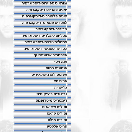
זגוראוס ספיירוס-דיסקוגרפיה
יאניס פאריוס-דיסקוגרפיה
יאניס פלוטרכוס-דיסקוגרפיה
לפטריס פנטזיס -דיסקוגרפיה
מרינלה-דיסקוגרפיה
סטליוס קזנג'דיס-דיסקוגרפיה
פסחליס טרזיס-דיסקוגרפיה
קטרינה סטניסי-דיסקוגרפיה
אלפטריה ארווניטאקי
אנה ויסי
אנטוניס רמוס
אפוסטולוס ניקולאידיס
אריס סאן
גליקריה
גריגוריס ביציקוטיס
דימטריס מיטרופנוס
וסיליס ציציאניס
וסיליס קראס
זפיריס מילס
חריס אלקסיו