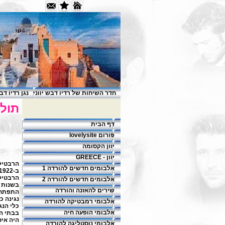
חדר השיחות של רדיו דבש יווני
נגן רדיו דב
תולד
דף הבית
פורום lovelysite
יוון הקסומה
יוון - GREECE
הרבטיק
אלבומים חדשים להורדה 1
הרבטיק
אלבומים חדשים להורדה 2
בשנות ה-40 ס
שירים להאזנה והורדה
התפתחו 
נגינה כ
אלבומי רמבטיקה להורדה
כלי הנג
אלבומי הופעה חיה
בבתי הס
היה איס
אלבומי נוסטליגה להורדה