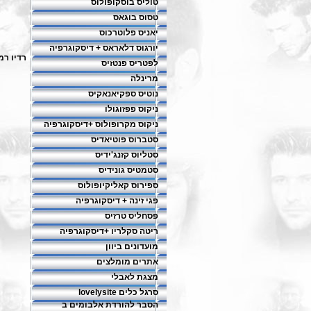
טוליס בוסקופולוס
טסוס בוגאס
יאניס פלוטרכוס
יורגוס דלאראס + דיסקוגרפיה
רדיו רמ
לפטריס פנטזיס
מרינלה
נוטיס ספקיאנאקיס
ניקוס פפזוגולו
ניקוס מקרופולוס +דיסקוגרפיה
סטברוס פוטיאדיס
סטליוס קזנג'ידיס
סטמטיס גונידיס
ספירוס קאליקיופולוס
פגי זינה + דיסקוגרפיה
פסחליס טרזיס
ריטה סקלריו +דיסקוגרפיה
מועדונים ביוון
אתרים מומלצים
מצגת לאבלי
סרגל כלים lovelysite
הסבר להורדת אלבומים ב