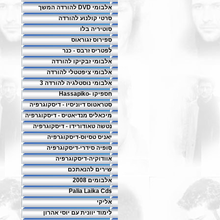
אלבומי DVD להורדה המשך
סרטי קולנוע להורדה
סוטיריה בלו
ספירוס זגוראוס
לפטריס זרבס - כנר
אלבומי זבקיקו להורדה
אלבומי ציפטטלי להורדה
אלבומי נוסטלגיה להורדה 3
חספיקו -Hassapiko
סטראטוס דיוניסיו - דיסקוגרפיה
מיכאליס מנדיאטיס - דיסקוגרפיה
נטשה טאודורידו - דיסקוגרפיה
יאניס טסיוס-דיסקוגרפיה
סופיה סידרי-דיסקוגרפיה
אוודוקיה-דיסקוגרפיה
שירים להנאתכם
אלבומים 2008
Palia Laika Cds
אליקי
לימוד יוונית עם יוסי אהרון