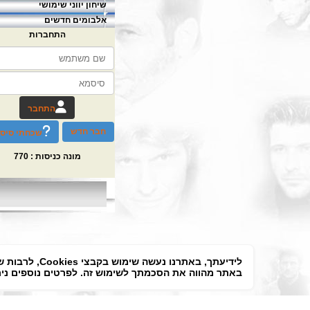
שיחון יווני שימושי
אלבומים חדשים
התחברות
התחבר
חבר חדש
שכחתי סיס
מונה כניסות :
770
לידיעתך, באת
באתר מהווה את הסכמתך לשימוש זה. לפרטים נוספים ניתן