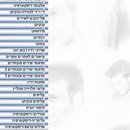
אלבומי דיסקוגרפיה
די וי די להורדה-זבקיקו
פלייבקים לשירים
זבקיקו
סירטאקי
רבטיקו
בוזוקי
שדרני רדיו דבש יווני
קישורים לאתרים וזמרים
תרגומי שירים מובחרים
תרגומי שירים מובחרים 2
תרגומי שירים מובחרים 3
תחנות רדיו
ערוצי טלויזיה אונליין
קליפים
קליפים זבקיקו
לימוד יוונית
אורדיקי-דיסקוגרפיה
גליקריה-דיסקוגרפיה
וסיליס קראס-דיסקוגרפיה