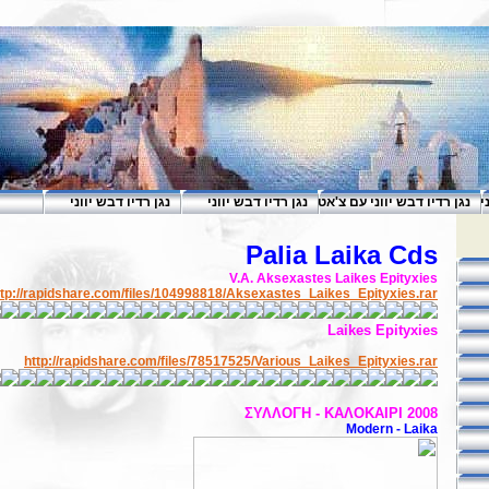
י
נגן רדיו דבש יווני עם צ'אט
נגן רדיו דבש יווני
נגן רדיו דבש יווני
Palia Laika Cds
V.A. Aksexastes Laikes Epityxies
ttp://rapidshare.com/files/104998818/Aksexastes_Laikes_Epityxies.rar
Laikes Epityxies
http://rapidshare.com/files/78517525/Various_Laikes_Epityxies.rar
ΣΥΛΛΟΓΗ - ΚΑΛΟΚΑΙΡΙ 2008
Modern - Laika