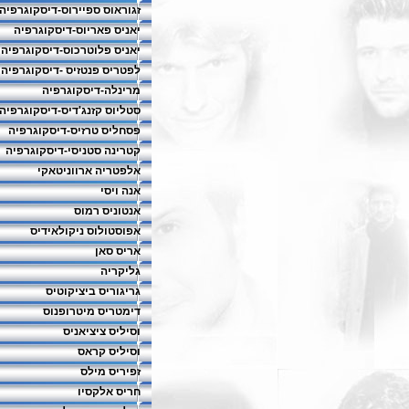
זגוראוס ספיירוס-דיסקוגרפיה
יאניס פאריוס-דיסקוגרפיה
יאניס פלוטרכוס-דיסקוגרפיה
לפטריס פנטזיס -דיסקוגרפיה
מרינלה-דיסקוגרפיה
סטליוס קזנג'דיס-דיסקוגרפיה
פסחליס טרזיס-דיסקוגרפיה
קטרינה סטניסי-דיסקוגרפיה
אלפטריה ארווניטאקי
אנה ויסי
אנטוניס רמוס
אפוסטולוס ניקולאידיס
אריס סאן
גליקריה
גריגוריס ביציקוטיס
דימטריס מיטרופנוס
וסיליס ציציאניס
וסיליס קראס
זפיריס מילס
חריס אלקסיו