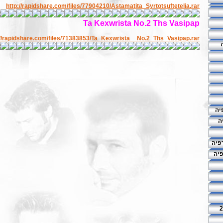
http://rapidshare.com/files/77904210/Astamatita_Syrtotsuftetelia.rar
Ta Kexwrista No.2 Ths Vasipap
://rapidshare.com/files/71383853/Ta_Kexwrista__No.2_Ths_Vasipap.rar
יה
ה
פיה
פיה