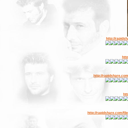
http://rapid
htt
http://rapidshare.co
ht
http://rapidshare.com/fi