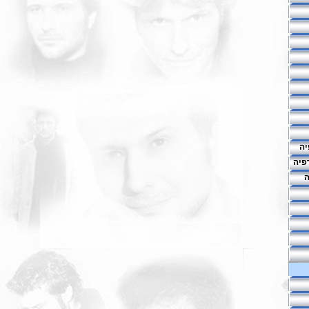
יה
פיה
ה