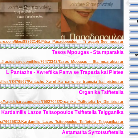
share.com/files/88862140/Pitsa_Papadopoulou_-_Ti_agaph_8ee_mou.rar
Tasos Mpougas - Sta mparakia
ה
p://rapidshare.com/files/76473342/Tasos_Mpougas_-_Sta_mparakia.rar
L Pantazhs - Xwreftika Panw se Trapezia kai Pistes
m/files/78476567/Pantazhs_Xwreftika_panw_se_trapezia_kai_pistes.rar
Organika Tsiftetelia
tp://rapidshare.com/files/75027043/Organika_Tsiftetelia_by_Dimitris.rar
Kardamilis Lazos Tsitsopoulos Tsiftetelia Tsigganika
les/76625812/Kardamilis_Lazos_Tsitsopoulos_Tsiftetelia_Tsigganika.rar
Astamatita Syrtotsuftetelia