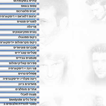
טוליס בוסקופולוס
טסוס בוגאס
יאניס פלוטרכוס
יורגוס דלאראס + דיסקוגרפיה
לפטריס פנטזיס
מרינלה
נוטיס ספקיאנאקיס
ניקוס פפזוגולו
ניקוס מקרופולוס +דיסקוגרפי
סטברוס פוטיאדיס
סטליוס קזנג'ידיס
סטמטיס גונידיס
ספירוס קאליקיופולוס
פגי זינה + דיסקוגרפיה
פסחליס טרזיס
ריטה סקלריו +דיסקוגרפיה
מועדונים ביוון
אתרים מומלצים
מצגת לאבלי
סרגל כלים lovelysite
הסבר להורדת אלבומים ב