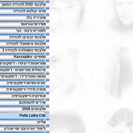
אלבומי DVD להורדה המשך
סרטי קולנוע להורדה
סוטיריה בלו
ספירוס זגוראוס
לפטריס זרבס - כנר
אלבומי זבקיקו להורדה
אלבומי ציפטטלי להורדה
אלבומי נוסטלגיה להורדה 3
חספיקו -Hassapiko
סטראטוס דיוניסיו - דיסקוגרפ
מיכאליס מנדיאטיס - דיסקוגר
נטשה טאודורידו - דיסקוגרפי
יאניס טסיוס-דיסקוגרפיה
סופיה סידרי-דיסקוגרפיה
אוודוקיה-דיסקוגרפיה
שירים להנאתכם
אלבומים 2008
Palia Laika Cds
אליקי
לימוד יוונית עם יוסי אהרון