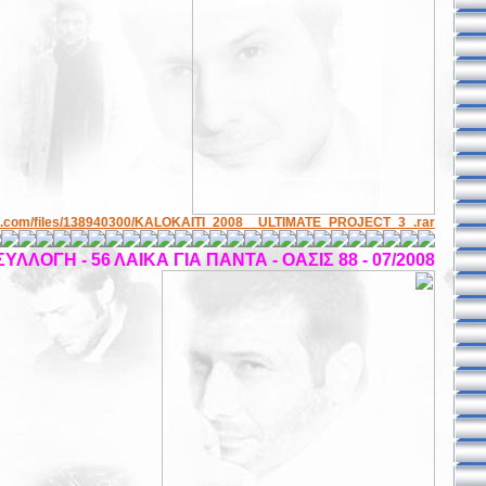
are.com/files/138940300/KALOKAITI_2008__ULTIMATE_PROJECT_3_.rar
ΣΥΛΛΟΓΗ - 56 ΛΑΙΚΑ ΓΙΑ ΠΑΝΤΑ - ΟΑΣΙΣ 88 - 07/2008