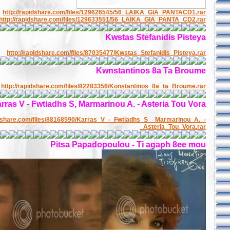
http://rapidshare.com/files/129626545/56_LAIKA_GIA_PANTACD1.rar
http://rapidshare.com/files/129633551/56_LAIKA_GIA_PANTA_CD2.rar
Kwstas Stefanidis Pisteya
http://rapidshare.com/files/87035477/Kwstas_Stefanidis_Pisteya.rar
Kwnstantinos 8a Ta Broume
http://rapidshare.com/files/82283356/Konstantinos_8a_ta_Broume.rar
rras V - Fwtiadhs S, Marmarinou A. - Asteria Tou Vora
idshare.com/files/88168590/Karras_V_-_Fwtiadhs_S__Marmarinou_A._-
_Asteria_Tou_Vora.rar
Pitsa Papadopoulou - Ti agaph 8ee mou