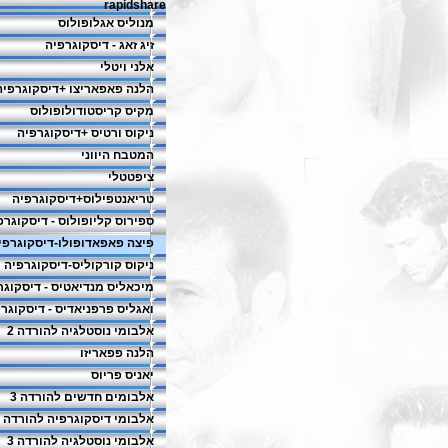
rapidshare
מנוליס אגלופולוס
זיג זאג - דיסקוגרפיה
אלני ויטלי
הלנה פאפאריצו +דיסקוגרפיה
מקיס קריסטודולופולוס
ניקוס ורטיס +דיסקוגרפיה
המטבח היווני
ציפטטלי
טריאנטפילוס+דיסקוגרפיה
ספירוס קליופולוס - דיסקוגרפ
פיצה פאפאדופולו-דיסקוגרפי
ניקוס קורקוליס-דיסקוגרפיה
מיכאליס מנדיאטיס - דיסקוגר
ואגליס פרפניאדיס - דיסקוגר
אלבומי נוסטלגיה להורדה 2
הלנה פפאריזו
יאניס פריוס
אלבומים חדשים להורדה 3
אלבומי דיסקוגרפיה להורדה 2
אלבומי נוסטלגיה להורדה 3