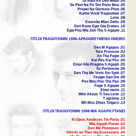
04. Gi Auto Ke Den Milao
05. Se Pion Na Po Ton Pono Mou
06. Prepei Na Guriseis Pisw
07. Kathe Vradi Tragoudaw
08. Lene
09. Kourelia Mias Zwhs
10. Den Kano Egw Gia Erwtes
11. Egw Pou Mia Zoh Tha S Agapw
TITLOI TRAGOYDIWN 1996-APAGOREYMENO ONEIRO:
01. Den M Agapas
02. Tora Prosexw
03. An Tha Fugw
04. Kai Pes Kai Pes
05. Einai Allo Pragma h Agaph
06. Se Perimenw
07. Den Tha Me Vreis Sto Spiti
08. Feugw Apo Dw
09. Pes Mou Pou Tha Pas
10. Fuge S Agapw
11. Einai nwris
12. Mhn Akous Ti Sou Lene
13. T agrimia
14. Mh Mou Zhtas Tsigaro
TITLOI TRAGOYDIWN 1998 MIA AGAPH FTANEI:
01. Ki Opos Anoikses Tin Porta
02. Mia Agaph Ftanei
03. Den Me Pistepses
04. Oso Ki an Thes Na Ksexasteis