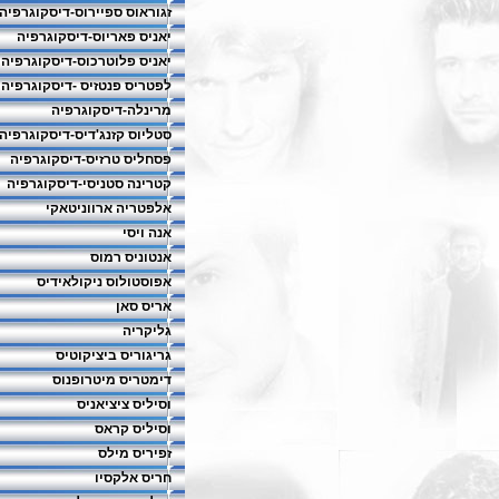
זגוראוס ספיירוס-דיסקוגרפיה
יאניס פאריוס-דיסקוגרפיה
יאניס פלוטרכוס-דיסקוגרפיה
לפטריס פנטזיס -דיסקוגרפיה
מרינלה-דיסקוגרפיה
סטליוס קזנג'דיס-דיסקוגרפיה
פסחליס טרזיס-דיסקוגרפיה
קטרינה סטניסי-דיסקוגרפיה
אלפטריה ארווניטאקי
אנה ויסי
אנטוניס רמוס
אפוסטולוס ניקולאידיס
אריס סאן
גליקריה
גריגוריס ביציקוטיס
דימטריס מיטרופנוס
וסיליס ציציאניס
וסיליס קראס
זפיריס מילס
חריס אלקסיו