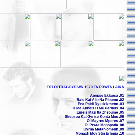
TITLOI TRAGOYDIWN 1970 TA PRWTA LAIKA:
01. Apopse Eklapsa
02. Bale Kai Allo Na Pioume
03. Ena Paidi Dystixizmeno
04. H Me Afineis H Me Perneis
05. Emeis Mazi 8a Zhsoume
06. Skepsou Kai Gyrise Konta Mou
07. Oi Mayres Mpores
08. Ta Prwta Monopatia
09. Gyrna Metaniomenh
10. Monaxh Moy Stin Erhmia