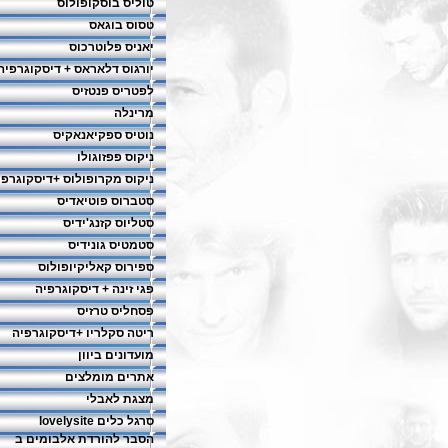
טוליס בוסקופולוס
טסוס בוגאס
יאניס פלוטרכוס
יורגוס דלאראס + דיסקוגרפיה
לפטריס פנטזיס
מרינלה
נוטיס ספקיאנאקיס
ניקוס פפזוגולו
ניקוס מקרופולוס +דיסקוגרפי
סטברוס פוטיאדיס
סטליוס קזנג'ידיס
סטמטיס גונידיס
ספירוס קאליקיופולוס
פגי זינה + דיסקוגרפיה
פסחליס טרזיס
ריטה סקלריו +דיסקוגרפיה
מועדונים ביוון
אתרים מומלצים
מצגת לאבלי
סרגל כלים lovelysite
הסבר להורדת אלבומים ב