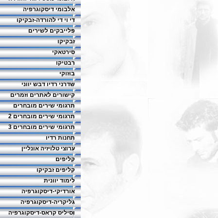
אלבומי דיסקוגרפיה
די וי די להורדה-זבקיקו
פלייבקים לשירים
זבקיקו
סירטאקי
רבטיקו
בוזוקי
שדרני רדיו דבש יווני
קישורים לאתרים וזמרים
תרגומי שירים מובחרים
תרגומי שירים מובחרים 2
תרגומי שירים מובחרים 3
תחנות רדיו
ערוצי טלויזיה אונליין
קליפים
קליפים זבקיקו
לימוד יוונית
אורדיקי-דיסקוגרפיה
גליקריה-דיסקוגרפיה
וסיליס קראס-דיסקוגרפיה