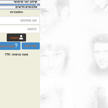
שיחון יווני שימושי
אלבומים חדשים
התחברות
התחבר
חבר חדש
שכחתי סיס
770
מונה כניסות :