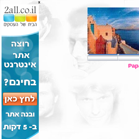
x
Pap