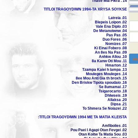
14 . Thase Mia Pikra
TITLOI TRAGOYDIWN 1994-TA XRYSA SOYKSE
01. Latreia
02. Blepeis Loipon
03. Vale Ena Diplo
04. De Metanoiwnw
05. Pas Pas
06. Duo Fores
07. Nomizes
08. Ki Einai Fobero
09. An 8es Na Pas
10. Anhkw Allou
מא
11. 8a Kanw Oti Mou
12. Hmarton
13. Tzampa Kaiei h lampa
14. Mouleges Mouleges
15. 8ee Mou Anti Gia th broxh
16. Den Briskw Tipota spoudaio
17. Se 8umamai
18. Tsigarocarto
19. Dhlwseis
20. Allaksa
21. Dipsa
22. To Shmera Se Noiazei
TITLOI TRAGOYDIWN 1994 ME TA MATIA KLEISTA:
01. Amfibolies
02. Pou Paei I Agapi Otan Fevgei
03. Otan Koitw Ta Matia Sou