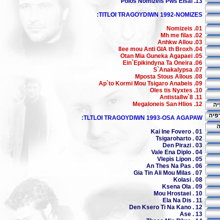
13. Poios Nomizeis Pws Eisai
TITLOI TRAGOYDIWN 1992-NOMIZES:
01. Nomizeis
02. Mh me filas
03. Anhkw Allou
04. 8ee mou Anti GIA th Broxh
05. Otan Mia Guneka Agapaei
06. Ein`Epikindyna Ta Oneira
07. S`Anakalypsa
08. Mposta Stous Allous
09. Ap`to Kormi Mou Tsigaro Anabeis
10. Oles tis Nyxtes
11. 8`Antista8w
12. Megaloneis San Hlios
יה
פיה
TLTLOI TRAGOYDIWN 1993-OSA AGAPAW:
ה
01 . Kai Ine Fovero
02 . Tsigaroharto
03 . Den Pirazi
04 . Vale Ena Diplo
05 . Vlepis Lipon
06 . An Thes Na Pas
07 . Gia Tin Ali Mou Milas
08 . Kolasi
09 . Ksena Ola
10 . Mou Hrostaei
11 . Ela Na Dis
12 . Den Ksero Ti Na Kano
13 . Ase