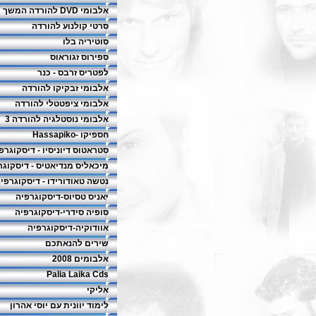
אלבומי DVD להורדה המשך
סרטי קולנוע להורדה
סוטיריה בלו
ספירוס זגוראוס
לפטריס זרבס - כנר
אלבומי זבקיקו להורדה
אלבומי ציפטטלי להורדה
אלבומי נוסטלגיה להורדה 3
חספיקו -Hassapiko
סטראטוס דיוניסיו - דיסקוגרפ
מיכאליס מנדיאטיס - דיסקוגר
נטשה טאודורידו - דיסקוגרפי
יאניס טסיוס-דיסקוגרפיה
סופיה סידרי-דיסקוגרפיה
אוודוקיה-דיסקוגרפיה
שירים להנאתכם
אלבומים 2008
Palia Laika Cds
אליקי
לימוד יוונית עם יוסי אהרון