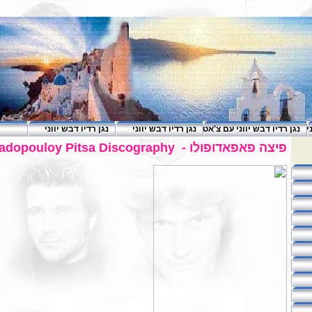
י
נגן רדיו דבש יווני עם צ'אט
נגן רדיו דבש יווני
נגן רדיו דבש יווני
adopouloy Pitsa Discography
פיצה פאפאדופולו -