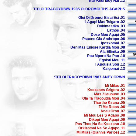
12. Nai Paidi Moy Nai
TITLOI TRAGOYDIWN 1985 OI DROMOI THS AGAPHS
01. Oloi Oi Dromoi Eisai Esi
02. I Agapi Mas Tsigaro
03. Dokimastika
04. Lathos
05. Dose Mou Agapi
06. Psaxno Gia Anthropo
07. Iposxomai
08. Den Mas Eniose Kardia Mou
09. Ala Ellinika
ה
10. Pou Mporo Na Pao
11. Egoisti Mou
12. I Apousia Sou
13. Kaigomai
TITLOI TRAGOYDIWN 1987 ANEY ORWN:
01. Mi Milas
02. Ksexases Grigora
03. Mas Zileuoune
04. Ola Ta Tragoudia Mou
05. Thartho Ksana
06. Ti Me Rotas
07. Aneu Oron
08. Mi Mou Les S Agapo
09. Dikopi Mou Agapi
10. Pos Thes Na Se Ksexaso
11. Orkizomai Na Se Agapo
12. Mi Milas (Giannis Parios)