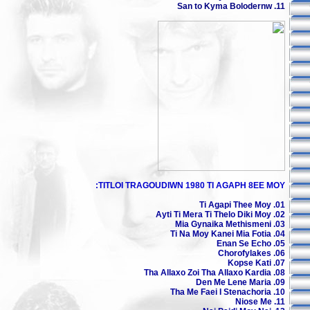
11. San to Kyma Bolodernw
TITLOI TRAGOUDIWN 1980 TI AGAPH 8EE MOY:
01. Ti Agapi Thee Moy
02. Ayti Ti Mera Ti Thelo Diki Moy
03. Mia Gynaika Methismeni
04. Ti Na Moy Kanei Mia Fotia
05. Enan Se Echo
06. Chorofylakes
07. Kopse Kati
08. Tha Allaxo Zoi Tha Allaxo Kardia
09. Den Me Lene Maria
10. Tha Me Faei I Stenachoria
11. Niose Me