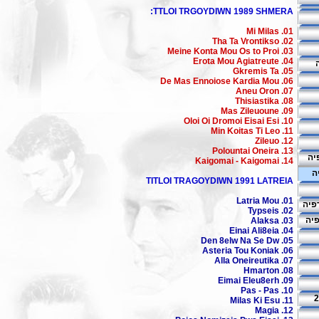
TTLOI TRGOYDIWN 1989 SHMERA:
01. Mi Milas
02. Tha Ta Vrontikso
03. Meine Konta Mou Os to Proi
04. Erota Mou Agiatreute
05. Gkremis Ta
06. De Mas Ennoiose Kardia Mou
07. Aneu Oron
08. Thisiastika
09. Mas Zileuoune
10. Oloi Oi Dromoi Eisai Esi
11. Min Koitas Ti Leo
12. Zileuo
13. Polountai Oneira
יה
14. Kaigomai - Kaigomai
ה
TITLOI TRAGOYDIWN 1991 LATREIA
01. Latria Mou
פיה
02. Typseis
פיה
03. Alaksa
04. Einai Ali8eia
05. Den 8elw Na Se Dw
06. Asteria Tou Koniak
07. Alla Oneireutika
08. Hmarton
09. Eimai Eleu8erh
10. Pas - Pas
11. Milas Ki Esu
12. Magia