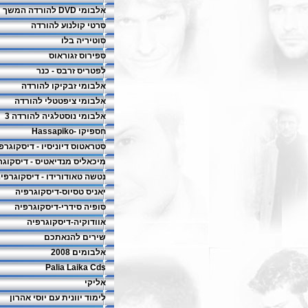
אלבומי DVD להורדה המשך
סרטי קולנוע להורדה
סוטיריה בלו
ספירוס זגוראוס
לפטריס זרבס - כנר
אלבומי זבקיקו להורדה
אלבומי ציפטטלי להורדה
אלבומי נוסטלגיה להורדה 3
חספיקו -Hassapiko
סטראטוס דיוניסיו - דיסקוגרפ
מיכאליס מנדיאטיס - דיסקוגר
נטשה טאודורידו - דיסקוגרפי
יאניס טסיוס-דיסקוגרפיה
סופיה סידרי-דיסקוגרפיה
אוודוקיה-דיסקוגרפיה
שירים להנאתכם
אלבומים 2008
Palia Laika Cds
אליקי
לימוד יוונית עם יוסי אהרון