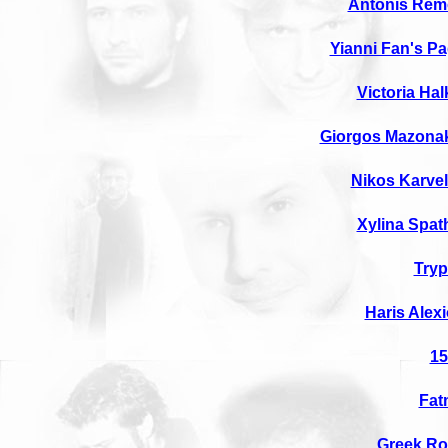
Antonis Rem
Yianni Fan's P
Victoria Halk
Giorgos Mazona
Nikos Karve
Xylina Spat
Try
Haris Alex
15
Fat
Greek Ro