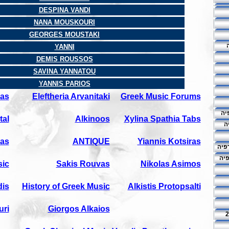
DESPINA VANDI
NANA MOUSKOURI
GEORGES MOUSTAKI
YANNI
DEMIS ROUSSOS
SAVINA YANNATOU
YANNIS PARIOS
ras
Eleftheria Arvanitaki
Greek Music Forums
יה
tal
Alkinoos
Xylina Spathia Tabs
ה
mas
ANTIQUE
Yiannis Kotsiras
פיה
פיה
sic
Sakis Rouvas
Nikolas Asimos
dis
History of Greek Music
Alkistis Protopsalti
ri
Giorgos Alkaios