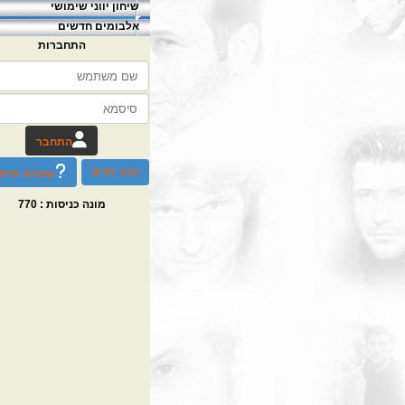
שיחון יווני שימושי
אלבומים חדשים
התחברות
התחבר
חבר חדש
שכחתי סיס
מונה כניסות :
770