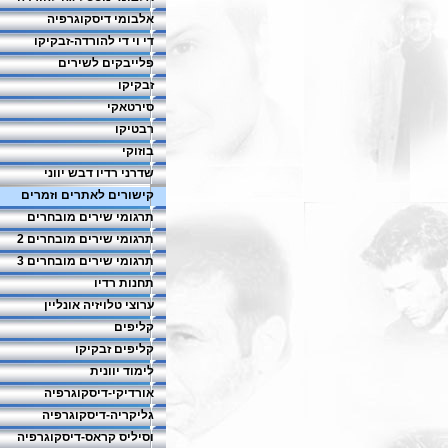
אלבומי דיסקוגרפיה
די וי די להורדה-זבקיקו
פלייבקים לשירים
זבקיקו
סירטאקי
רבטיקו
בוזוקי
שדרני רדיו דבש יווני
קישורים לאתרים וזמרים
תרגומי שירים מובחרים
תרגומי שירים מובחרים 2
תרגומי שירים מובחרים 3
תחנות רדיו
ערוצי טלויזיה אונליין
קליפים
קליפים זבקיקו
לימוד יוונית
אורדיקי-דיסקוגרפיה
גליקריה-דיסקוגרפיה
וסיליס קראס-דיסקוגרפיה