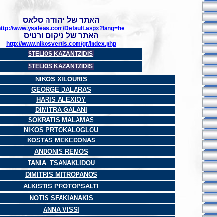
האתר של יהודה סלאס
http://www.ysaleas.com/Default.aspx?lang=he
האתר של ניקוס ורטיס
http://www.nikosvertis.com/gr/index.php
STELIOS KAZANTZIDIS
STELIOS KAZANTZIDIS
NIKOS XILOURIS
GEORGE DALARAS
HARIS ALEXIOY
DIMITRA GALANI
SOKRATIS MALAMAS
NIKOS PRTOKALOGLOU
KOSTAS MEKEDONAS
ANDONIS REMOS
TANIA TSANAKLIDOU
DIMITRIS MITROPANOS
ALKISTIS PROTOPSALTI
NOTIS SFAKIANAKIS
ANNA VISSI