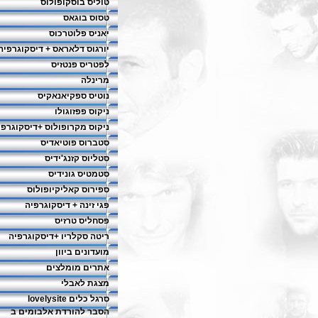
טוליס בוסקופולוס
טסוס בוגאס
יאניס פלוטרכוס
יורגוס דלאראס + דיסקוגרפיה
לפטריס פנטזיס
מרינלה
נוטיס ספקיאנאקיס
ניקוס פפזוגולו
ניקוס מקרופולוס +דיסקוגרפי
סטברוס פוטיאדיס
סטליוס קזנג'ידיס
סטמטיס גונידיס
ספירוס קאליקיופולוס
פגי זינה + דיסקוגרפיה
פסחליס טרזיס
ריטה סקלריו +דיסקוגרפיה
מועדונים ביוון
אתרים מומלצים
מצגת לאבלי
סרגל כלים lovelysite
הסבר להורדת אלבומים ב