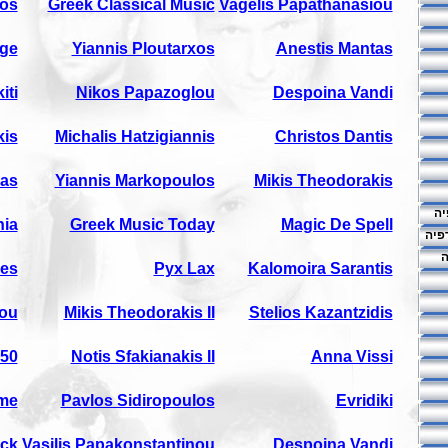
os
Greek Classical Music
Vagelis Papathanasiou
age
Yiannis Ploutarxos
Anestis Mantas
iti
Nikos Papazoglou
Despoina Vandi
kis
Michalis Hatzigiannis
Christos Dantis
las
Yiannis Markopoulos
Mikis Theodorakis
יה
hia
Greek Music Today
Magic De Spell
פיה
ה
pes
Pyx Lax
Kalomoira Sarantis
iou
Mikis Theodorakis II
Stelios Kazantzidis
50
Notis Sfakianakis II
Anna Vissi
me
Pavlos Sidiropoulos
Evridiki
ck
Vasilis Papakonstantinou
Despoina Vandi