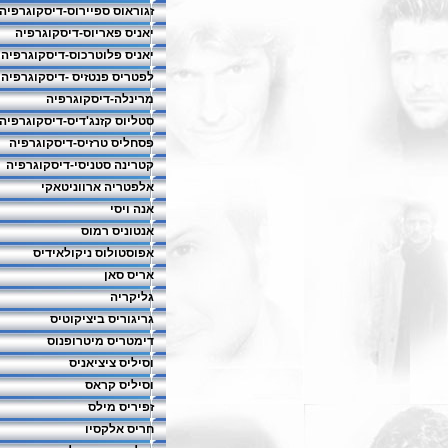
זגוראוס ספיירוס-דיסקוגרפיה
יאניס פאריוס-דיסקוגרפיה
יאניס פלוטרכוס-דיסקוגרפיה
לפטריס פנטזיס -דיסקוגרפיה
מרינלה-דיסקוגרפיה
סטליוס קזנג'דיס-דיסקוגרפיה
פסחליס טרזיס-דיסקוגרפיה
קטרינה סטניסי-דיסקוגרפיה
אלפטריה ארווניטאקי
אנה ויסי
אנטוניס רמוס
אפוסטולוס ניקולאידיס
אריס סאן
גליקריה
גריגוריס ביציקוטיס
דימטריס מיטרופנוס
וסיליס ציציאניס
וסיליס קראס
זפיריס מילס
חריס אלקסיו