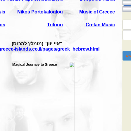
sis
Nikos Portokaloglou
Music of Greece
nos
Trifono
Cretan Music
"איי יוון" (מומלץ להכנס)
greece-islands.co.il/pages/greek_hebrew.html
מא