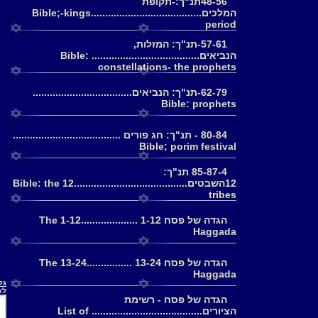
48-56תנ"ך:-תקופת
המלכים.......................................Bible;-kings
period
57-61-תנ"ך: המזלות,
הנביאים...................................... Bible:
constellations- the prophets
62-79-תנ"ך: הנביאים...................................
Bible: prophets
80-84 - תנ"ך: חג פורים ......................................
Bible; porim festival
85-87-4 תנ"ך:
12השבטים........................................Bible: the 12
tribes
הגדה של פסח 1-12 ....................1-12 The
Haggada
הגדה של פסח 13-24 ................13-24 The
Haggada
גלריה 1.ציורי התנ
לא
הגדה של פסח - רשימת
הציורים....................................... List of