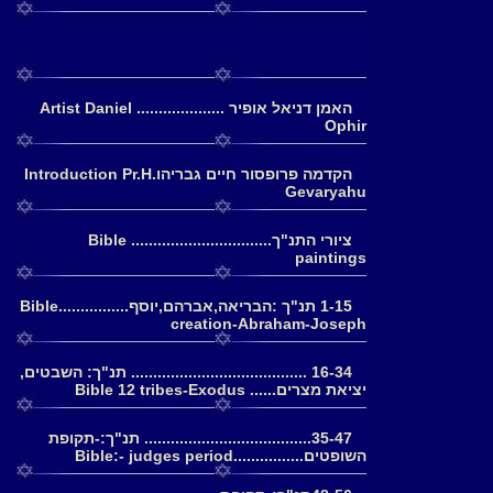
האמן דניאל אופיר .................... Artist Daniel
Ophir
הקדמה פרופסור חיים גבריהוIntroduction Pr.H.
Gevaryahu
ציורי התנ"ך................................ Bible
paintings
1-15 תנ"ך :הבריאה,אברהם,יוסף................Bible
creation-Abraham-Joseph
16-34 ........................................ תנ"ך: השבטים,
יציאת מצרים...... Bible 12 tribes-Exodus
35-47...................................... תנ"ך:-תקופת
השופטים................Bible:- judges period