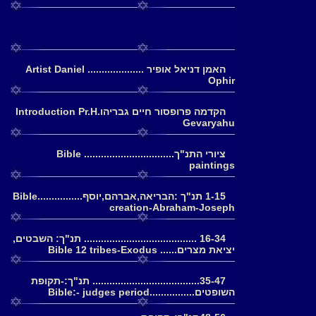
האמן דניאל אופיר .................... Artist Daniel
Ophir
הקדמה פרופסור חיים גבריהוIntroduction Pr.H.
Gevaryahu
ציורי התנ"ך................................ Bible
paintings
1-15 תנ"ך :הבריאה,אברהם,יוסף................Bible
creation-Abraham-Joseph
16-34 ........................................ תנ"ך: השבטים,
יציאת מצרים...... Bible 12 tribes-Exodus
35-47...................................... תנ"ך:-תקופת
השופטים................Bible:- judges period