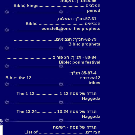
48-56תנ"ך:-תקופת
המלכים.......................................Bible;-kings
period
57-61-תנ"ך: המזלות,
הנביאים...................................... Bible:
constellations- the prophets
62-79-תנ"ך: הנביאים...................................
Bible: prophets
80-84 - תנ"ך: חג פורים ......................................
Bible; porim festival
85-87-4 תנ"ך:
12השבטים........................................Bible: the 12
tribes
הגדה של פסח 1-12 ....................1-12 The
Haggada
הגדה של פסח 13-24 ................13-24 The
Haggada
גלריה 1.ציורי התנ
לא
הגדה של פסח - רשימת
הציורים....................................... List of