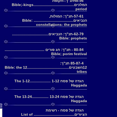
48-56תנ"ך:-תקופת
המלכים.......................................Bible;-kings
period
57-61-תנ"ך: המזלות,
הנביאים...................................... Bible:
constellations- the prophets
62-79-תנ"ך: הנביאים...................................
Bible: prophets
80-84 - תנ"ך: חג פורים ......................................
Bible; porim festival
85-87-4 תנ"ך:
12השבטים........................................Bible: the 12
tribes
הגדה של פסח 1-12 ....................1-12 The
Haggada
הגדה של פסח 13-24 ................13-24 The
Haggada
גלריה 1.ציורי התנ
לא
הגדה של פסח - רשימת
הציורים....................................... List of