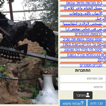
בית מורשת מזיאד עבאס
مسك الختام واخر كلام !!!
الايمان بالله..وتوقعات
الرحيل
نصيحتي لاولادي ليتقاسموا
ورثتي في حياتي بمحض ارا
הרצאות לתלמידים
שמס עאמר נושא את שכיב
עבאס על הידיים.בשנת 1963
סיפור חיי מזייד כפי שהוצג
לארגון גימלאי צה"ל בשנת
2015
חברים מספרים
התחברות
התחבר
חבר חדש
שכחתי סיסמא