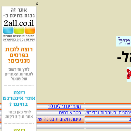
x
מ מזיד עבאס יגאל
אגדה מהלכת וששים שנות מדינה
יל
ל-
מאמרים כללים 10
מינהגים.ובשמחות ובליבוש
ספר אורחים
ם
פינות חשובות בגינה שלפני הכניסה לבית מז