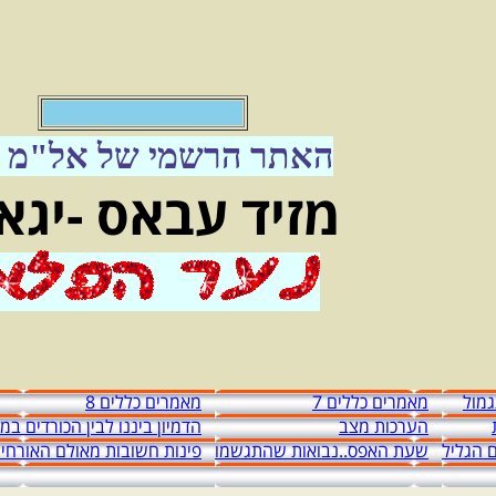
אל"
האתר הרשמי של אל"מ מ
מזיד עבאס -יגא
מול
מאמרים כללים 7
מאמרים כללים 8
הערכות מצב
הדמיון ביננו לבין הכורדים ב
 הגליל
שעת האפס..נבואות שהתגשמו
פינות חשובות מאולם האורחי