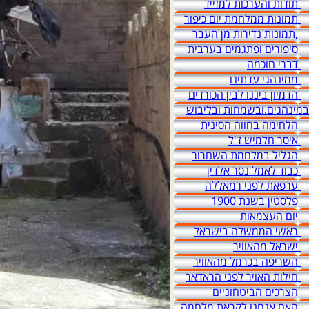
תודות והערכות למזייד
תמונות ממלחמת יום כיפור
,תמונות נדירות מן העבר
סיפורים ופתגמים בערבית
דברי חוכמה
ממינהגי עדתינו
הדמיון ביננו לבין הכורדים
במינהגים.ובשמחות ובליבוש
הלחימה בחווה הסינית
איסר חלמיש ז"ל
הגליל במלחמת השחרור
כבוד לאמל נסר אלדין
ערפאת לפני רמאללה
פלסטין בשנת 1900
יום העצמאות
ראשי הממשלה בישראל
ישראל מהאוויר
השריפה בכרמל מהאוויר
חילות האויר לפני הראדאר
הצרכים הביטחוניים
האם אנחנו לקראת מלחמה