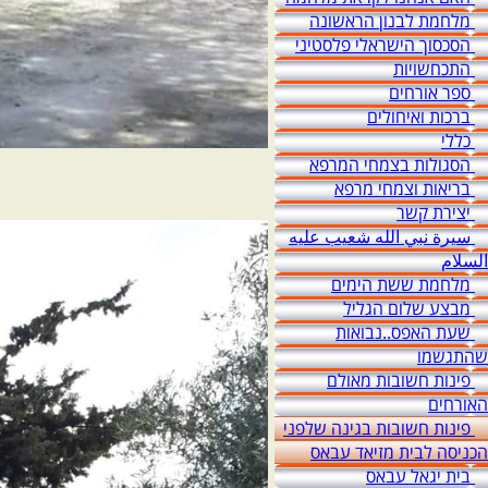
מלחמת לבנון הראשונה
הסכסוך הישראלי פלסטיני
התכחשויות
ספר אורחים
ברכות ואיחולים
כללי
הסגולות בצמחי המרפא
בריאות וצמחי מרפא
יצירת קשר
سيرة نبي الله شعيب عليه
السلام
מלחמת ששת הימים
מבצע שלום הגליל
שעת האפס..נבואות
שהתגשמו
פינות חשובות מאולם
האורחים
פינות חשובות בגינה שלפני
הכניסה לבית מזיאד עבאס
בית יגאל עבאס