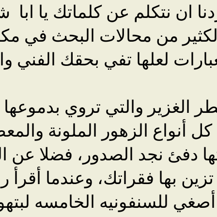
دنا ان نتكلم عن كلماتك يا ابا 
 الكثير من محالات البحث في مك
بارات لعلها تفي بحقك الفني وا
مطر الغزير والتي تروي بدموعها
كل أنواع الزهور الملونة والمع
رتها دفئ نجد الصدور، فضلا عن 
تزين بها فقراتك، وعندما أقرأ ر
 أصغي للسنفونيه الخامسه لبتهو