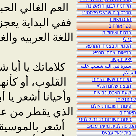
العم الغالي الح
מלחמת לבנון הראשונה
הסכסוך הישראלי פלסטיני
ففي البداية يعجز
התכחשויות
ספר אורחים
ברכות ואיחולים
اللغة العربيه وا
כללי
הסגולות בצמחי המרפא
בריאות וצמחי מרפא
יצירת קשר
كلاماتك يا أبا
سيرة نبي الله شعيب عليه
السلام
القلوب، أو كأنه
מלחמת ששת הימים
מבצע שלום הגליל
وأحيانا أشعر يا 
שעת האפס..נבואות
שהתגשמו
פינות חשובות מאולם
الذي يقطر من عبا
האורחים
פינות חשובות בגינה שלפני
أشعر بالموسيقه
הכניסה לבית מזיאד עבאס
בית יגאל עבאס