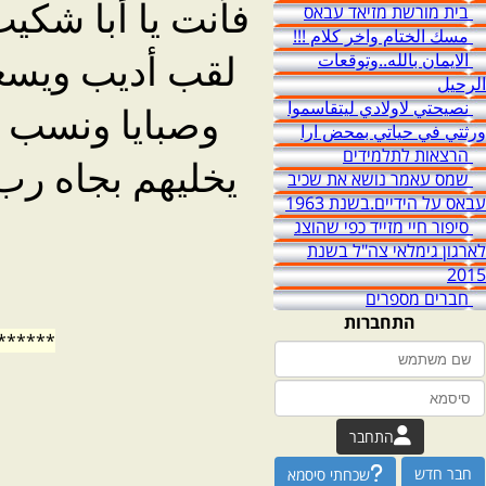
فأنت يا أبا شك
בית מורשת מזיאד עבאס
مسك الختام واخر كلام !!!
لقب أديب ويسعد 
الايمان بالله..وتوقعات
الرحيل
نصيحتي لاولادي ليتقاسموا
وصبايا ونسب ع
ورثتي في حياتي بمحض ارا
הרצאות לתלמידים
يخليهم بجاه رب
שמס עאמר נושא את שכיב
עבאס על הידיים.בשנת 1963
סיפור חיי מזייד כפי שהוצג
לארגון גימלאי צה"ל בשנת
2015
חברים מספרים
התחברות
******
התחבר
חבר חדש
שכחתי סיסמא