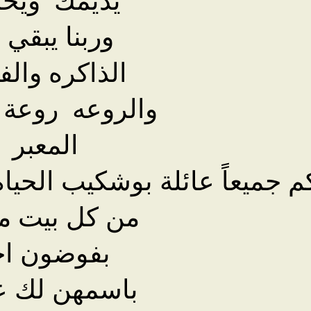
وربنا يبقي 
الذاكره والف
والروعه روعة ا
المعبر
 جميعاً عائلة بوشكيب الحياه
من كل بيت م
بفوضون اح
باسمهن لك عز