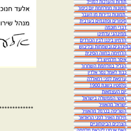
תודות והערכות למזייד
תמונות ממלחמת יום כיפור
,תמונות נדירות מן העבר
סיפורים ופתגמים בערבית
דברי חוכמה
ממינהגי עדתינו
הדמיון ביננו לבין הכורדים
במינהגים.ובשמחות ובליבוש
הלחימה בחווה הסינית
איסר חלמיש ז"ל
הגליל במלחמת השחרור
כבוד לאמל נסר אלדין
ערפאת לפני רמאללה
פלסטין בשנת 1900
יום העצמאות
ראשי הממשלה בישראל
ישראל מהאוויר
*************
השריפה בכרמל מהאוויר
חילות האויר לפני הראדאר
הצרכים הביטחוניים
האם אנחנו לקראת מלחמה