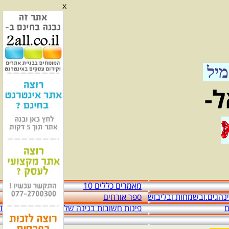
x
אל"מ מזיד עבאס יגאל
אגדה מהלכת וששים שנות מדינה
יל
ל-
מאמרים כללים 10
מינהגים.ובשמחות ובליבוש
ספר אורחים
ם
פינות חשובות בגינה שלפני הכניסה לבית מז