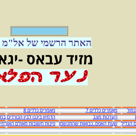
האתר הרשמי של אל"מ מ
מזיד עבאס -יגא
מול
מאמרים כללים 7
מאמרים כללים 8
הערכות מצב
הדמיון ביננו לבין הכורדים ב
 הגליל
שעת האפס..נבואות שהתגשמו
פינות חשובות מאולם האורחי