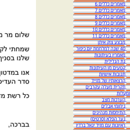
מאמרים כללים 6
מאמרים כללים 7
מאמרים כללים 8
מאמרים כללים 9
מאמרים כללים 10
מאמרים כללים 11
מבצע צוק איתן
40 שנה למלחמת יום כיפור
מאמריו בעיתונות
גת הגלילית
קטעים מן העיתונות
תגובות אישיות
הרצאותיו של מזייד
תקרית מעלה עקרבים
ומעלות
הערכות מצב
ניחומי אבלים
התיחסות מנהיגים
נער הפלא (סרטים)
ראיונות עם מזיד יגאל ברדיו