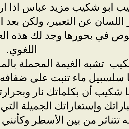
بيب ابو شكيب مزيد عباس اذا ار
 اللسان عن التعبير، ولكن بعد
لغوص في بحورها وجد لك هذه الع
اللغوي.
 شكيب تشبه الغيمة المحملة بال
ا سلسبيل ماء تنبت على ضفافه 
أبا شكيب أن بكلماتك نار وبحرا
راتك وإستعاراتك الجميلة التي 
 تتناثر من بين الأسطر وكأنني