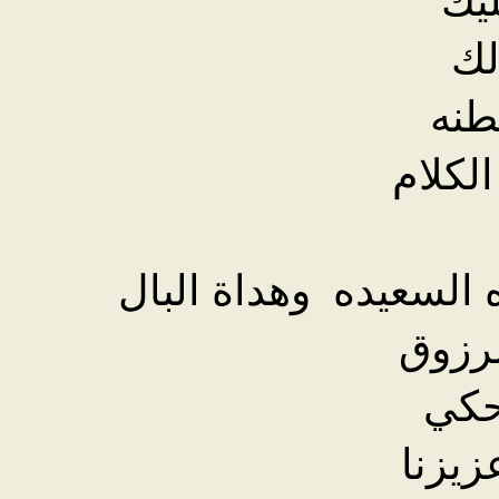
لك
طنه
لكلام
 السعيده وهداة البال
رزوق
كي
يزنا