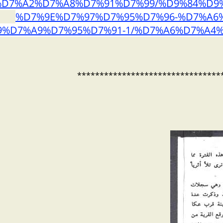
D7%A2%D7%A8%D7%91%D7%99/%D9%84%D9
%D7%9E%D7%97%D7%95%D7%96-%D7%A6
9%D7%A9%D7%95%D7%91-1/%D7%A6%D7%A4%
********************************