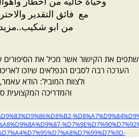
وحياة خاليه من اخطار واهوا
مع فائق التقدير والاحترا
من ابو شكيب..مزيد
שתפים את הקישור אשר מכיל את הסיפורים 
הערכה רבה לסבים הנפלאים שיזכו לאריכות
ולצוות המוביל: הודא עאמר,
והמדריכה המקצועית סוז
/%D9%85%D9%83%D9%86%D8%B2-%D8%A7%D9%84%
A8%D9%8A%D9%87-%D7%9E%D7%90%D7%92%
%D7%A4%D7%95%D7%A8%D7%99%D7%9D-