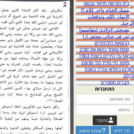
בית מורשת מזיאד עבאס
مسك الختام واخر كلام !!!
الايمان بالله..وتوقعات
الرحيل
نصيحتي لاولادي ليتقاسموا
ورثتي في حياتي بمحض ارا
הרצאות לתלמידים
שמס עאמר נושא את שכיב
עבאס על הידיים.בשנת 1963
סיפור חיי מזייד כפי שהוצג
לארגון גימלאי צה"ל בשנת
2015
חברים מספרים
התחברות
התחבר
חבר חדש
שכחתי סיסמא