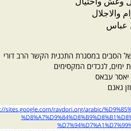
ل وغش واحتيال
م والاجلال
 عباس
של הסבים במסגרת התכנית הקשר הרב דורי
 ימים, לנכדים המקסימים
 יאסר עבאס
ן גאנם
s://sites.google.com/ravdori.org/arabic
%D8%A7%D9%84%D8%B9%D8%B1%D8%
%D7%94%D7%A1%D7%99