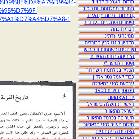
%D9%85%D8%A7%D9%84-
תודות והערכות למזייד
תמונות ממלחמת יום כיפור
%95%D7%9F-
,תמונות נדירות מן העבר
7%A1%D7%A4%D7%A8-1
סיפורים ופתגמים בערבית
דברי חוכמה
ממינהגי עדתינו
הדמיון ביננו לבין הכורדים
במינהגים.ובשמחות ובליבוש
הלחימה בחווה הסינית
איסר חלמיש ז"ל
הגליל במלחמת השחרור
כבוד לאמל נסר אלדין
ערפאת לפני רמאללה
פלסטין בשנת 1900
יום העצמאות
ראשי הממשלה בישראל
ישראל מהאוויר
השריפה בכרמל מהאוויר
חילות האויר לפני הראדאר
הצרכים הביטחוניים
האם אנחנו לקראת מלחמה