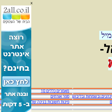
x
אל"מ מזיד עבאס יגאל
אגדה מהלכת וששים שנות מדינה
יל
ל-
מאמרים כללים 10
מינהגים.ובשמחות ובליבוש
ספר אורחים
ם
פינות חשובות בגינה שלפני הכניסה לבית מז