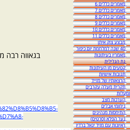
מאמרים כללים 6
מאמרים כללים 7
מאמרים כללים 8
מאמרים כללים 9
מאמרים כללים 10
מאמרים כללים 11
מבצע צוק איתן
40 שנה למלחמת יום כיפור
בגאווה רבה מ
מאמריו בעיתונות
גת הגלילית
קטעים מן העיתונות
תגובות אישיות
הרצאותיו של מזייד
תקרית מעלה עקרבים
ומעלות
הערכות מצב
ניחומי אבלים
D9%82%D8%B5%D8%B5-
התיחסות מנהיגים
D7%A8-
נער הפלא (סרטים)
ראיונות עם מזיד יגאל ברדיו