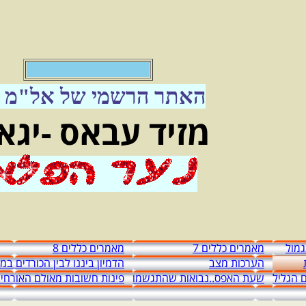
האתר הרשמי של אל"מ מ
מזיד עבאס -יגא
מול
מאמרים כללים 7
מאמרים כללים 8
הערכות מצב
הדמיון ביננו לבין הכורדים ב
 הגליל
שעת האפס..נבואות שהתגשמו
פינות חשובות מאולם האורחי