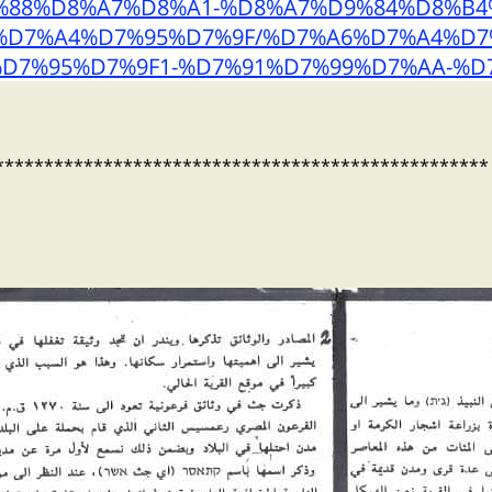
%88%D8%A7%D8%A1-%D8%A7%D9%84%D8%B4
%D7%A4%D7%95%D7%9F/%D7%A6%D7%A4%D7
D7%95%D7%9F1-%D7%91%D7%99%D7%AA-%D
**************************************************