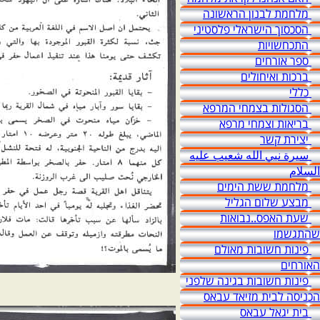
מלחמת לבנון הראשונה
הסכסוך הישראלי פלסטיני
התכחשויות
ספר אורחים
ברכות ואיחולים
כללי
הסגולות בצמחי המרפא
בריאות וצמחי מרפא
יצירת קשר
سيرة نبي الله شعيب عليه
السلام
מלחמת ששת הימים
מבצע שלום הגליל
שעת האפס..נבואות
שהתגשמו
פינות חשובות מאולם
האורחים
פינות חשובות בגינה שלפני
הכניסה לבית מזיאד עבאס
בית יגאל עבאס