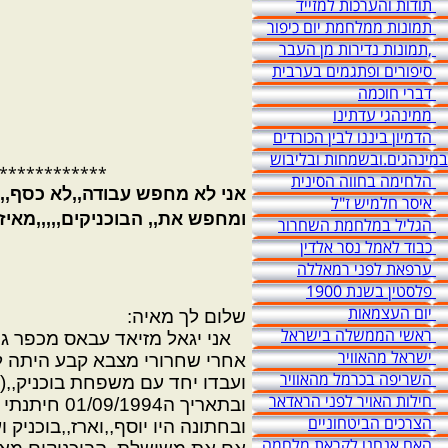
תודות והערכות למזייד
תמונות ממלחמת יום כיפור
,תמונות נדירות מן העבר
סיפורים ופתגמים בערבית
דברי חוכמה
ממינהגי עדתינו
הדמיון ביננו לבין הכורדים
במינהגים.ובשמחות ובליבוש
************
הלחימה בחווה הסינית
אני לא מחפש עבודה,,לא כסף,,ול
איסר חלמיש ז"ל
ומחפש את,, הבוכניקים,,,,,מאיזו
הגליל במלחמת השחרור
כבוד לאמל נסר אלדין
ערפאת לפני רמאללה
פלסטין בשנת 1900
יום העצמאות
שלום לך מאיה:
ראשי הממשלה בישראל
אני יגאל מזיאד עבאס מכפר ג"ת 
ישראל מהאוויר
אחרי שחרורי מצבא קבע היתה לב
השריפה בכרמל מהאוויר
ועבדו יחד עם משפחת בוכניק,,(
חילות האויר לפני הראדאר
ובתאריך ה01/09/1994 חיתנתי שלושה בנים (בערב אחד}ליד עכו ,,בצפון:
הצרכים הביטחוניים
ובחתונה היו יוסף,,וארז,,בוכניק 
האם אנחנו לקראת מלחמה