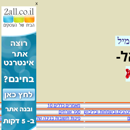
x
אל"מ מזיד עבאס יגאל
אגדה מהלכת וששים שנות מדינה
יל
ל-
מאמרים כללים 10
מינהגים.ובשמחות ובליבוש
ספר אורחים
ם
פינות חשובות בגינה שלפני הכניסה לבית מז