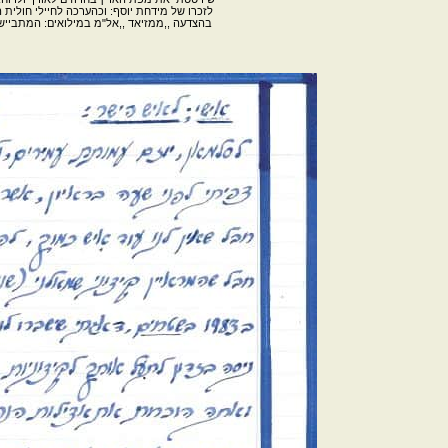
לזכרו של מידחת יוסף: וכהערכה לחיילי חולית 
בהצדעה
,,
ממזיאד ,,אל"מ במילואים: המתבייש