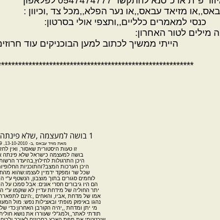
 כ"סנא להתקשר 0547474777 לפלאפון
אס,,או מזיאד עבאס,,או נער הפלא,,מכל צד ,וכיוון :
 כנסי למאמרים כלליים,,ותצפי אולי בסרטון:
 מילים לטור האחרון:
הייתי ממשיך לכתוב למען הבוכניקים עוד חרוזים,,
*********************************************************
1 בושה למעצמה ,שלא פינתה את פצועיה
מאת
מזיד עבאס
,
ב- 13-10-2010, 19:19
זו טעות היסטורית שאסור, ואין לחז
בושה למעצמה כישראל
שלא פינתה א
היכן התרגולות לחילוץ,בהיעדר הרשות 
היכן
הערכות המצב?והתוכניות החלופיות
שכל שר ומפקד ידמיין לעצמו:שהוא
מהחו
לוחמים סגורים בתוך מוצבון, הנשטף ע"י 
הם
היו גיבורים חסרי אונים: אבל סמכו על ה
יתר החוליה של מידחת
עדיין לא שוקמו ע"י 
אמו של מדחת ,אביו, והאחים ,:הינם לתפארת
נהגו באיפוק מופתי ובאצילות נפש: מול המער
מי יתן ומדחת ,,יהיה הקורבן האחרון:כדי שלא
תודתי לאתר,,ולמג"לי שעוררו את נושא חולית
שירטטתי את מפת הארץ בחרוזים לאורך ולרוחב