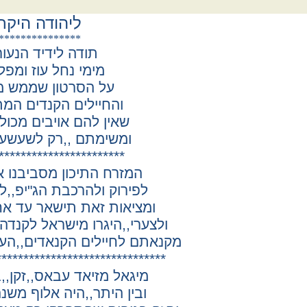
ליהודה היקר
***************
תודה לידיד הנעור
מימי נחל עוז ומפל
על הסרטון שממש מ
והחיילים הקנדים המת
שאין להם אויבים מכול 
ומשימתם ,,רק לשעשע
***********************
המזרח התיכון מסביבנו א
לפירוק ולהרכבת הג"יפ,,לל
ומציאות זאת תישאר עד אח
ולצערי,,היגרו מישראל לקנדה,
מקנאתם לחיילים הקנאדים,,הע
*
******************************
מיגאל מזיאד עבאס,,זקן,,בן 78,,ש
ובין היתר,,היה אלוף משנ