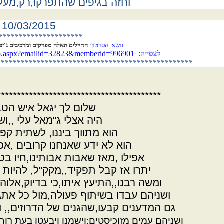
וחזה בגיפים שהתפרקו,
רק
,מעל
10/03/2015
*********************
נושא הסרטון:
החיילים האלה מפרקים ומרכיבים ג'יפ שלם
לצפייה:
ideo.aspx?emailid=32823&memberid=996901
*******************
******************************
*****************************************
שלום לך יגאל איש הטב
היה אצלי ג"מאל עלי ,,וש
הוא מתווך ביננו, לשתית קפ
הוא לא ידע שאנחנו קרובים ,אפ
אפילו ,מאז שאבות אבותינו,חיו בט
יתרו אז קבל תפקיד,,מקק"ל, להיות ,
ומשה רבנו,,התיעץ איתו,כי בדיוק,אלוהי
ושניהם עבדו בשיתוף פעולה,מול כל אתגר
גם המדענים קבעו,שהגנים של הדרוזים,, ו
ושניהם עמים מזוכיסטים:וישמנו ויבעטו בעת רוח