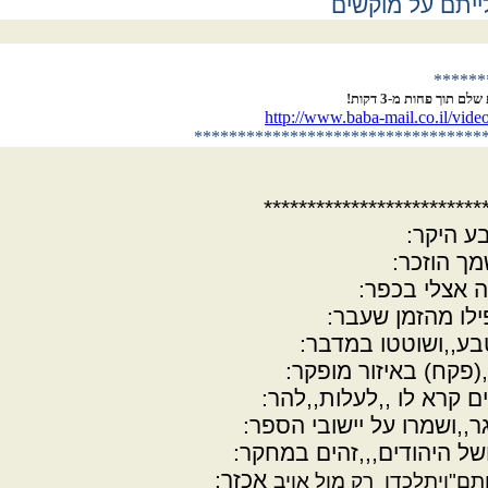
ייתם על מוקשים
******
 תוך פחות מ-3 דקות!
http://www.baba-mail.co.il/v
**********************
***********
*************************
ע היקר:
מך הוזכר:
ה אצלי בכפר:
ילו מהזמן שעבר:
בע,,ושוטטו במדבר:
(פקח) באיזור מופקר:
ם קרא לו ,,לעלות,,להר:
,,ושמרו על יישובי הספר:
של היהודים,,,זהים במחקר:
אכזר:
תם"ויתלכדו רק מול אויב