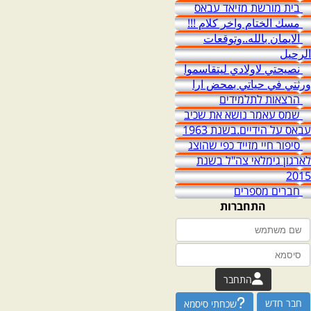
בית מורשת מזיאד עבאס
مسك الختام واخر كلام !!!
الايمان بالله..وتوقعات
الرحيل
نصيحتي لاولادي ليتقاسموا
ورثتي في حياتي بمحض ارا
הרצאות לתלמידים
שמס עאמר נושא את שכיב
עבאס על הידיים.בשנת 1963
סיפור חיי מזייד כפי שהוצג
לארגון גימלאי צה"ל בשנת
2015
חברים מספרים
התחברות
התחבר
חבר חדש
שכחתי סיסמא