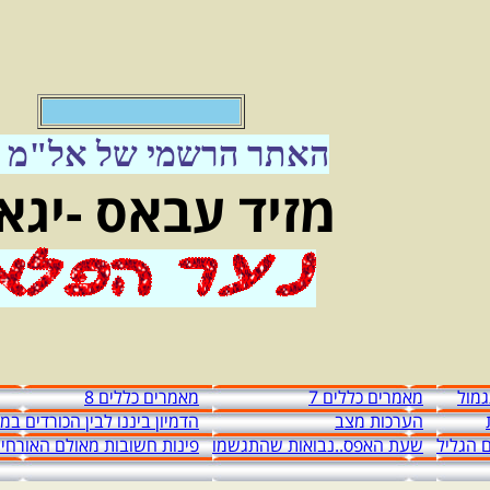
האתר הרשמי של אל"מ מ
מזיד עבאס -יגא
מול
מאמרים כללים 7
מאמרים כללים 8
הערכות מצב
הדמיון ביננו לבין הכורדים ב
 הגליל
שעת האפס..נבואות שהתגשמו
פינות חשובות מאולם האורחי