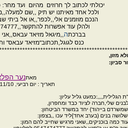
יכולתי לכתוב לך חרוזים מהיום ועד מחר: כי
ולכל אחד מאיתנו יש תיק ,,שם למעלה,,מ
הנכם מוזמנים אלי,,לכפר,,או אל ביתי ש
ולהלן עוד אפשרות להתקשר,,0547474777 ,,,וזה,,,המספר:
ה
בברכת
,,מיגאל מזיאד עבאס,,אני 
כנס לגוגל,תכתוב"מזיאד עבאס" ות
**************************************************
א מזון,
ר סביון:
נער הפלא
מאת
תאריך : יום רביעי, 3/11/10, 14:24
הגלילית,,,,:כמעט גליל עליון:
נים שלי,חברה לציוד כבד ומחפרון,
שמשרדם בייהוד) יחד במשרד הביטחון:
ועוד כמה בוכניקים,,שאני מרגיש שחייב להם המון: