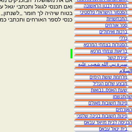
אם את משושלת הבוכניקים מאיזור פ"ת או
מלחמת לבנון הראשונה
ואם תכנסי לגוגל ותכתבי יגאל עב
הסכסוך הישראלי פלסטיני
בטוח שיהיה לך חומר ,,לשנתון,,
התכחשויות
כנסי לספר האורחים ותכתבי כמה
ספר אורחים
ברכות ואיחולים
כללי
הסגולות בצמחי המרפא
בריאות וצמחי מרפא
יצירת קשר
سيرة نبي الله شعيب عليه
السلام
מלחמת ששת הימים
מבצע שלום הגליל
שעת האפס..נבואות
שהתגשמו
פינות חשובות מאולם
האורחים
פינות חשובות בגינה שלפני
הכניסה לבית מזיאד עבאס
בית יגאל עבאס