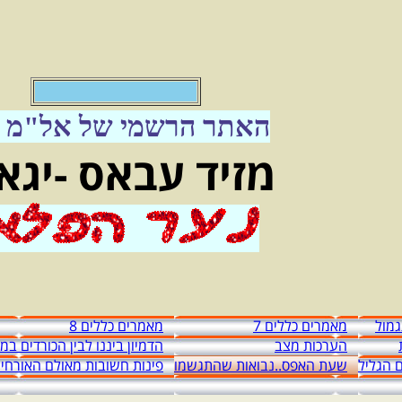
האתר הרשמי של אל"מ מ
מזיד עבאס -יגא
מול
מאמרים כללים 7
מאמרים כללים 8
הערכות מצב
הדמיון ביננו לבין הכורדים ב
 הגליל
שעת האפס..נבואות שהתגשמו
פינות חשובות מאולם האורחי