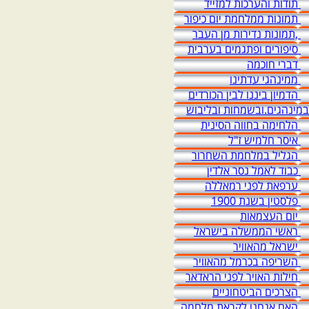
תודות והערכות למזייד
תמונות ממלחמת יום כיפור
,תמונות נדירות מן העבר
סיפורים ופתגמים בערבית
דברי חוכמה
ממינהגי עדתינו
הדמיון ביננו לבין הכורדים
במינהגים.ובשמחות ובליבוש
הלחימה בחווה הסינית
איסר חלמיש ז"ל
הגליל במלחמת השחרור
כבוד לאמל נסר אלדין
ערפאת לפני רמאללה
פלסטין בשנת 1900
יום העצמאות
ראשי הממשלה בישראל
ישראל מהאוויר
השריפה בכרמל מהאוויר
חילות האויר לפני הראדאר
הצרכים הביטחוניים
האם אנחנו לקראת מלחמה