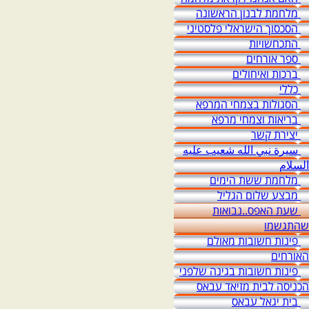
מלחמת לבנון הראשונה
הסכסוך הישראלי פלסטיני
התכחשויות
ספר אורחים
ברכות ואיחולים
כללי
הסגולות בצמחי המרפא
בריאות וצמחי מרפא
יצירת קשר
سيرة نبي الله شعيب عليه
السلام
מלחמת ששת הימים
מבצע שלום הגליל
שעת האפס..נבואות
שהתגשמו
פינות חשובות מאולם
האורחים
פינות חשובות בגינה שלפני
הכניסה לבית מזיאד עבאס
בית יגאל עבאס