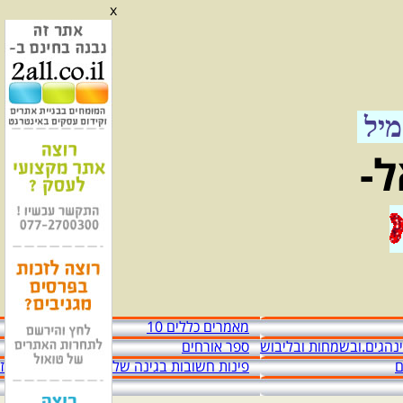
x
אל"מ מזיד עבאס יגאל
אגדה מהלכת וששים שנות מדינה
יל
ל-
מאמרים כללים 10
מינהגים.ובשמחות ובליבוש
ספר אורחים
ם
פינות חשובות בגינה שלפני הכניסה לבית מז