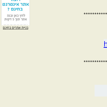
**********
בניית אתרים בחינם
**********
ht