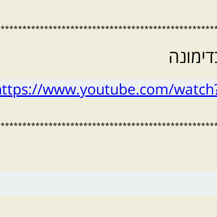
**************************************************
ימונה
https://www.youtube.com/watc
**************************************************
tps://shaulschwartz.wixsit