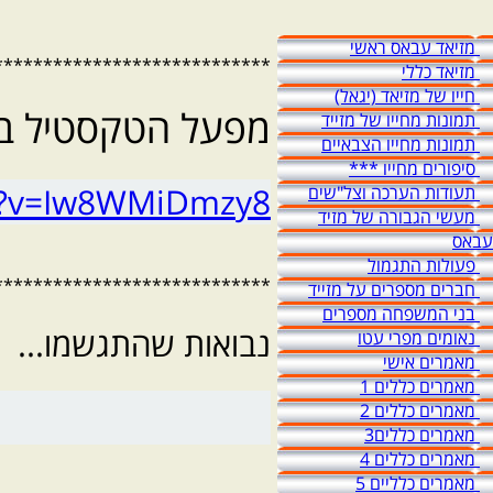
מזיאד עבאס ראשי
****************************
מזיאד כללי
חייו של מזיאד (יגאל)
מפעל הטקסטיל בד
תמונות מחייו של מזייד
תמונות מחייו הצבאיים
סיפורים מחייו ***
h?v=Iw8WMiDmzy8
תעודות הערכה וצל"שים
מעשי הגבורה של מזיד
עבאס
פעולות התגמול
****************************
חברים מספרים על מזייד
בני המשפחה מספרים
נבואות שהתגשמו...
נאומים מפרי עטו
מאמרים אישי
מאמרים כללים 1
e.com/mysite-16
מאמרים כללים 2
מאמרים כללים3
מאמרים כללים 4
מאמרים כלליים 5