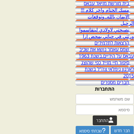
בית מורשת מזיאד עבאס
مسك الختام واخر كلام !!!
الايمان بالله..وتوقعات
الرحيل
نصيحتي لاولادي ليتقاسموا
ورثتي في حياتي بمحض ارا
הרצאות לתלמידים
שמס עאמר נושא את שכיב
עבאס על הידיים.בשנת 1963
סיפור חיי מזייד כפי שהוצג
לארגון גימלאי צה"ל בשנת
2015
חברים מספרים
התחברות
התחבר
חבר חדש
שכחתי סיסמא