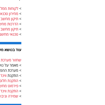
>
לקוחות ממלי
>
מחירון טכנא
>
תיקון מחשב נ
>
הדרכות מחש
>
תיקון מחשב 
>
טכנאי מחשב
עוד בנושא מערכת
שחזור מערכת ווי
> מאמר על נו
> מערכת ההפ
> התקנת
ווינדו
>
התקנת חלונות
>
פירמוט מחש
>
התקנת ווינדוס 
>
שמירה וגיבוי