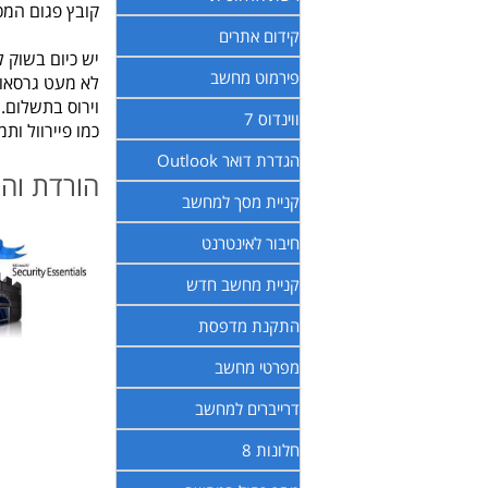
קובץ פגום המכ
קידום אתרים
יש כיום בשוק 
פירמוט מחשב
לא מעט גרסאות
וירוס בתשלום. 
ווינדוס 7
כמו פיירוול ות
הגדרת דואר Outlook
הורדת והת
קניית מסך למחשב
חיבור לאינטרנט
קניית מחשב חדש
התקנת מדפסת
מפרטי מחשב
דרייברים למחשב
חלונות 8