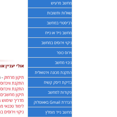
מחשב מרעיש
שאלות ותשובות
רג'יסטרי במחשב
מחשב נייד או נייח
ניקוי וירוסים במחשב
וירוס כופר
גיבוי מחשב
אולי יעניין או
התקנת מכונה וירטואלית
תיקון מרחוק
- 
בדיקת דיסק קשיח
התקנת ווינדוס 10
התקנת ווינדוס 7
פקודות למחשב
תיקון מחשבים 
מדריך שימוש בתוכנת
הגדרת Gmail באאוטלוק
לימוד טכנאי מ
ניקוי וירוסים 
מחשב נייד מומלץ