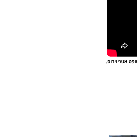
פט אטניוירוס.