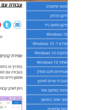
עבודה עם ק
טכנאי מחשבים
תיקון מרחוק
תיקון מחשב נייד
Windows 10
עודכ
שדרוג ל- Windows 10
התקנת Windows 10
שמירת קבצים,
שחזור Windows 10
במדריך זה נלמד 
אנטיוירוס חינם מומלץ
בעבודה עם תוכנ
אחסון ניידים כמו התקני פלאש עם ממשק USB. א
העברת שירים לאייפון
ניתן לארגן קבצי
טיפול במחשב איטי
מסך שחור במחשב
רשת אלחוטית