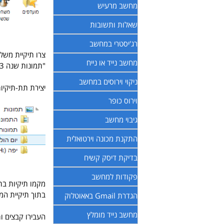
מחשב מרעיש
שאלות ותשובות
רג'יסטרי במחשב
צרו תיקיית משלכ
מחשב נייד או נייח
"תמונות שנה 2013" שבה תשמרו כול התמונות שעשיתם בשנת 2013.
ניקוי וירוסים במחשב
יצירת תת-תיקיות
וירוס כופר
גיבוי מחשב
התקנת מכונה וירטואלית
בדיקת דיסק קשיח
פקודות למחשב
מקמו תיקיות בתו
בתוך תיקיית המ
הגדרת Gmail באאוטלוק
מחשב נייד מומלץ
העבירו קבצים ו