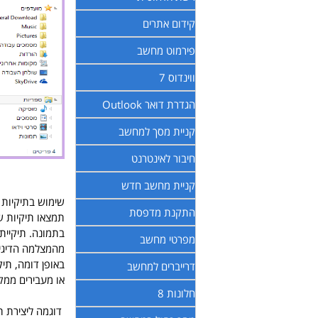
קידום אתרים
פירמוט מחשב
ווינדוס 7
הגדרת דואר Outlook
קניית מסך למחשב
חיבור לאינטרנט
קניית מחשב חדש
שימוש בתיקיות
התקנת מדפסת
תמצאו תיקיות שכ
בתמונה. תיקיית
מפרטי מחשב
מהמצלמה הדיגיט
באופן דומה, תיק
דרייברים למחשב
או מעבירים ממק
חלונות 8
דוגמה ליצירת ת