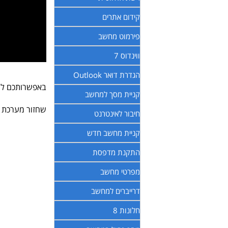
קידום אתרים
פירמוט מחשב
ווינדוס 7
הגדרת דואר Outlook
באפשרותכם להש
קניית מסך למחשב
שחזור מערכת מ
חיבור לאינטרנט
קניית מחשב חדש
התקנת מדפסת
מפרטי מחשב
דרייברים למחשב
חלונות 8