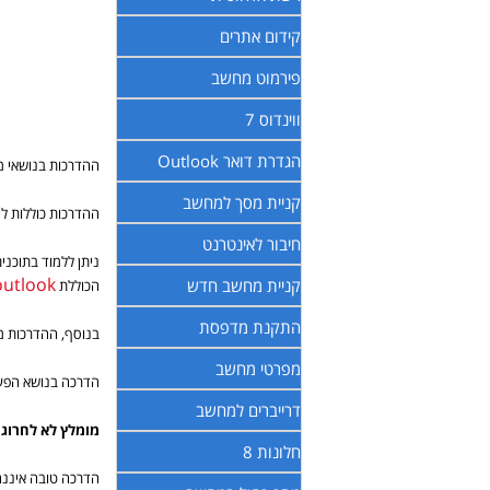
קידום אתרים
פירמוט מחשב
ווינדוס 7
הגדרת דואר Outlook
ההדרכות בנושאי מח
קניית מסך למחשב
ההדרכות כוללות ל
חיבור לאינטרנט
outlook
קניית מחשב חדש
הכוללת word, power poing, excel,
התקנת מדפסת
בנוסף, ההדרכות מ
מפרטי מחשב
הדרכה בנושא הפעל
דרייברים למחשב
מומלץ לא לחרוג 
חלונות 8
הדרכה טובה איננה