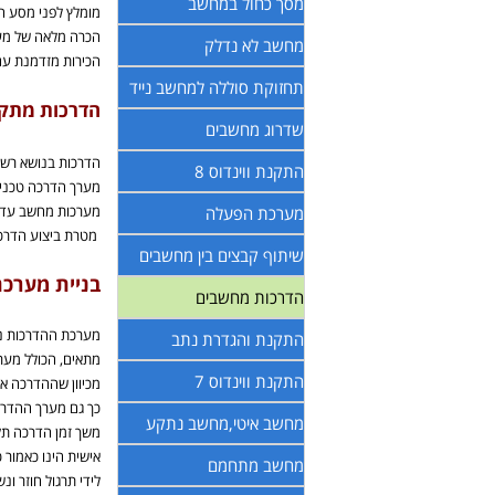
מסך כחול במחשב
מומלץ לפני מסע ה
הכרה מלאה של מע
מחשב לא נדלק
הכירות מזדמנת עם
תחזוקת סוללה למחשב נייד
הדרכות מתק
שדרוג מחשבים
הדרכות בנושא רשת
התקנת ווינדוס 8
מערך הדרכה טכני
מערכות מחשב עד ר
מערכת הפעלה
מטרת ביצוע הדרכ
שיתוף קבצים בין מחשבים
בניית מערכ
הדרכות מחשבים
מערכת ההדרכות נב
התקנת והגדרת נתב
מתאים, הכולל מער
התקנת ווינדוס 7
מכיוון שההדרכה איש
כך גם מערך ההדרכה נ
מחשב איטי,מחשב נתקע
משך זמן הדרכה תל
אישית הינו כאמור 
מחשב מתחמם
לידי תרגול חוזר ו