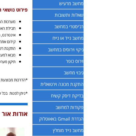
מחשב מרעיש
פירוט נושאי ה
שאלות ותשובות
מערכות הפעלה - ndows 8, Windows 10
רג'יסטרי במחשב
חבילת האופיס, כל גרסאות ה- 
אינטרנט, ג
מחשב נייד או נייח
קידום אתרי
התקנת רשת
ניקוי וירוסים במחשב
מבוא למער
וירוס כופר
תיקון מערכ
גיבוי מחשב
*הדרכות מבוצעת ע
התקנת מכונה וירטואלית
*ניתן לפנות בכל 
בדיקת דיסק קשיח
פקודות למחשב
אודות אור
הגדרת Gmail באאוטלוק
מחשב נייד מומלץ