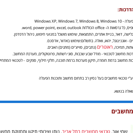
דרכות:
Windows XP, Windows 7, Wi
office הכוללות word, power point, excel, outlook.
לישה, דואר, בניית אתרים, התמצאות, שימוש מושכל במנועי חיפוש, ניהול הדפדפן.
ם - אוגני:גוגל, יהאו, וואלה. בתשלום:שימוש באדוור, אדסנס.
ראוטרים
ות, תמיכה,
(נתבים), סוייצ'ים (מתגים) האבים.
כות מחשוב לטכנאי - מודל שבע שכבות, סוגי רשתות, פרוטוקולים, מערכת המחשב.
ות מחשוב ברמת חומרה, תיקון מערכות ברמת תוכנה, חלקי חילוף, ספקים - לטכנאי המתחיל
"י טכנאי מחשבים בעל נסיון רב בתחום מחשוב ותוכנות הפעלה
שאלה בנושא.
 מחשבים
שמי אור,
טכנאי מחשבים בתל אביב
, נותן שירותי תיקון ותחזוקת מחש