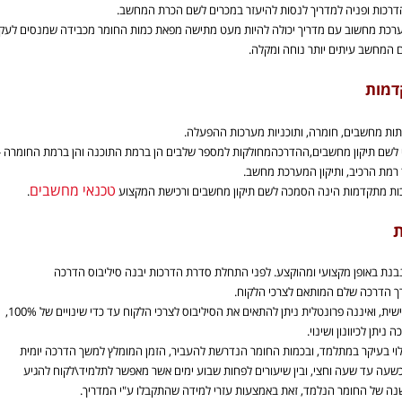
דרכות ופניה למדריך לנסות להיעזר במכרים לשם הכרת המחשב.
רכת מחשוב עם מדריך יכולה להיות מעט מתישה
מפאת כמות החומר מכבידה שמנסים לעק
 המחשב עיתים יותר נוחה ומקלה.
דמות
ות מחשבים, חומרה, ותוכניות מערכות ההפעלה.
 לשם תיקון מחשבים,ההדרכה
מחולקות למספר שלבים הן ברמת התוכנה והן ברמת החומרה 
מת הרכיב, ותיקון המערכת מחשב.
טכנאי מחשבים
ות מתקדמות הינה הסמכה לשם תיקון מחשבים ורכישת המקצוע
.
ת
נת באופן מקצועי ומהוקצע. לפני התחלת סדרת הדרכות יבנה סיליבוס הדרכה
ך הדרכה שלם המותאם לצרכי הלקוח.
ית, ואיננה פרונטלית ניתן להתאים את הסיליבוס לצרכי הלקוח עד כדי שינויים של 100%,
יתן לכיוונון ושינוי.
וי בעיקר במתלמד, ובכמות החומר הנדרשת להעביר, הזמן המומלץ למשך הדרכה יומית
כשעה עד שעה וחצי, ובין שיעורים לפחות שבוע ימים אשר מאפשר לתלמיד\לקוח להגיע
נשנה של החומר הנלמד, זאת באמצעות עזרי למידה שהתקבלו ע"י המדריך.