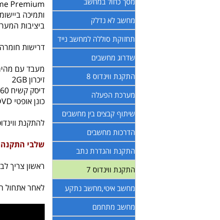
מסך כחול במחשב
ותמיכה ביישומ
מחשב לא נדלק
ביציבות המער
תחזוקת סוללה למחשב נייד
דרישות חומרה
שדרוג מחשבים
מעבד עם מהירות 1.6
התקנת ווינדוס 8
זיכרון 2GB
דיסק קשיח 160 GB
מערכת הפעלה
כונן אופטי DVD
שיתוף קבצים בין מחשבים
להתקנת ווינדוס 7 מומלץ מחשב יותר חזק
הדרכות מחשבים
שלבי התקנה:
התקנת והגדרת נתב
ראשון צריך לבדוק אם מוגד
התקנת ווינדוס 7
לאחר אתחול המ
מחשב איטי,מחשב נתקע
מחשב מתחמם