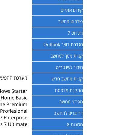
קידום אתרים
פירמוט מחשב
ווינדוס 7
הגדרת דואר Outlook
קניית מסך למחשב
חיבור לאינטרנט
מערכת ההפעלה ווינדוס 
קניית מחשב חדש
התקנת מדפסת
ows Starter
 Home Basic
מפרטי מחשב
me Premium
Proffesional
דרייברים למחשב
7 Enterprise
 7 Ultimate
חלונות 8