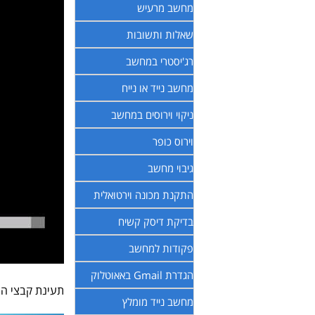
מחשב מרעיש
שאלות ותשובות
רג'יסטרי במחשב
מחשב נייד או נייח
ניקוי וירוסים במחשב
וירוס כופר
גיבוי מחשב
התקנת מכונה וירטואלית
בדיקת דיסק קשיח
פקודות למחשב
הגדרת Gmail באאוטלוק
תעינת קבצי התקנה 
מחשב נייד מומלץ