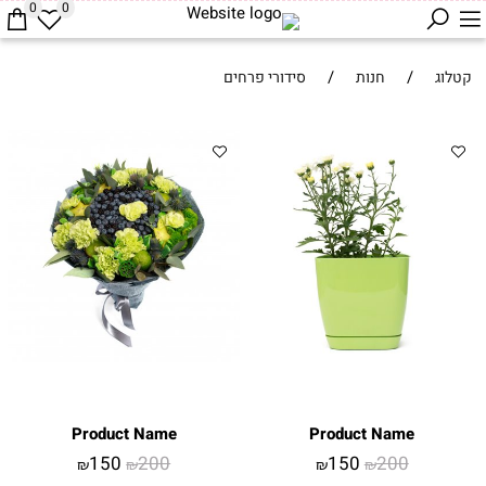
0
0
/
/
קטלוג
חנות
סידורי פרחים
Product Name
Product Name
150
200
150
200
₪
₪
₪
₪