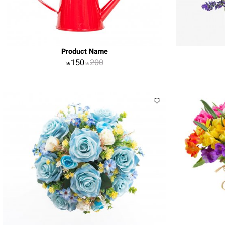
Product Name
150
200
₪
₪