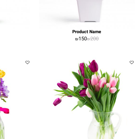
Name
Product Name
00
150
200
₪
₪