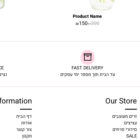
Name
Product Name
00
150
200
₪
₪
ERVICE
FAST DELIVERY
עד הבית תוך מספר ימי עסקים
נציגי שירו
Information
Our S
וצבים
דף הבית