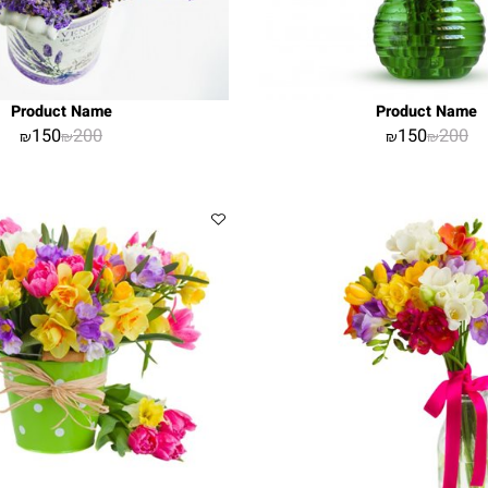
Product Name
Product 
150
200
150
2
₪
₪
₪
₪