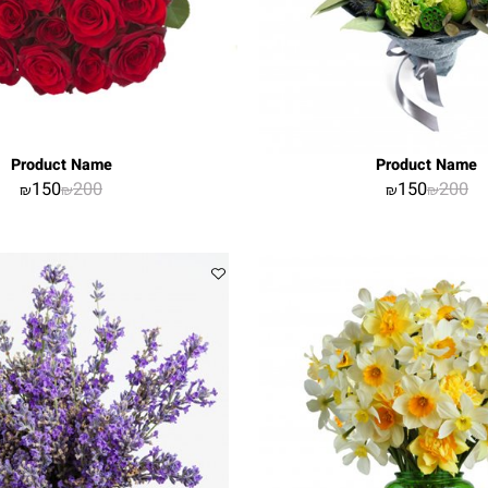
Product Name
Product 
150
200
150
2
₪
₪
₪
₪