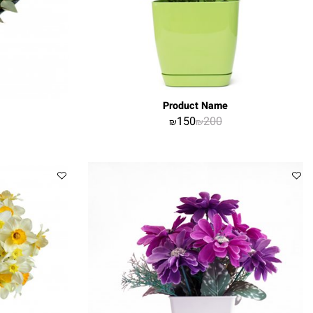
Name
Product Name
00
150
200
₪
₪