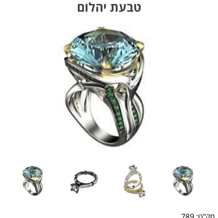
טבעת יהלום
מק"ט:
789