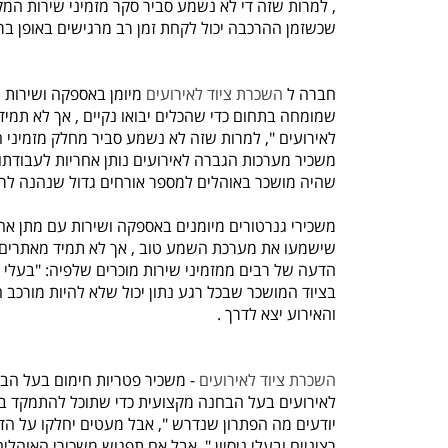
, למרות שזה די לא נשמע סביר סקר מזמיני שירות המקצ
שכשזמן ההרכבה יכול לקחת זמן רב מרגישים באופן בר
חברה ל
השכרת ציוד לאירועים
מיומן באספקה ושירות ע
שמומחה בתחום כדי שהכלים יבואו נקיים , אך לא תמיד 
לאירועים ", למרות שזה לא נשמע סביר מחלק מזמיני 
משכיר מערכות הגברה לאירועים נותן אחריות לעבודתו 
שהיה מושכר באוהלים למספר אורחים גדול שנהנה לר
משכירי גנרטורים מיומנים באספקה ושירות עם מתן אח
שישמעו את מערכת השמע טוב , אך לא תמיד מאתרים ציוד
הדעה של רבים ממזמיני שירות מוכרים שלפיה: "בעלי וות
בציוד המושכר שבכל רגע נתון יכול שלא להיות מורכ
והאירוע יצא לדרך .
השכרת ציוד לאירועים
- משכיר פטריות חימום בעל הבח
לאירועים בעל הבחנה מקצועית כדי שתוכל להתמקד באי
יודעים מה הפתרון שנדרש ", אבל מעטים יחלקו על הד
רציניים ובעלי ניסיון ", אבל אם תפגוש משכירי האוה