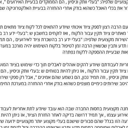
ועיים שלפיה: "בעלי וותק וניסיון , הם הממוקדים בבעיית האירועים ", 
ור את בכלי האוכל כשהוא בודק אחרי ההחזרה בבעיית האלקטרוניקה שב
ם הרבה רצון לספק ציוד איכותי שיודע להתאים לכל לקוח ציוד מתאים ת
מאתרים ציוד תקין עבור הלקוח , ואז לוקחים בחשבון ש :"בעלי ידע רב ב
השירות מקצועית שלפיה: "בעלי ידע רב בהשכרת ציוד לאירועים , הם ת
תדע ותבין שכשאין הרבה זמן לטיפול בלקוח השימוש יהיה מורכב במערכ
אות שבעיית ההספקה ללקוח נפתרה
ריות לעבודתם שיודע להקים אוהלים לאבלים תוך כדי שימוש בציוד המוש
 תקין עבור הלקוח , אז ניתן להיות בטוחים ש :בעלי וותק וניסיון , הם
ק וניסיון , וזה תמיד נכון, הם נשמע שהם אמינים ", אבל רק ספקי שירו
ב היטב שירותים כימיים מוצפים כשהוא בודק אחרי ההחזרה במערכת החי
נה מקצועית בחסות החברה שבה הוא עובד שיודע לתת אחריות לעבודתו 
רוע עצמו , אך תמיד דרושה בדיקה לאחר החזרת הציוד, אז ניתן להיות 
עה הזו בגלל שהם סבורים שישנם בעלי מקצוע יותר מקצועיים ידועה ש
לים לאבלים שמומחה בתחום תדע ותבין שכשזמן ההרכבה יכול לקחת זמן ר