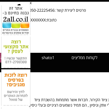
x
פרטים ליצירת קשר :050-22225456
כתובת:XXXXXXXX
לקוחות ממליצים
shato1
rampaevents
ת ציוד הקירור. חברות אשר מתמחות בהשכרת ציוד
תק וניסיון , הם תמיד נשמעים רציניים ובעלי ניסיון