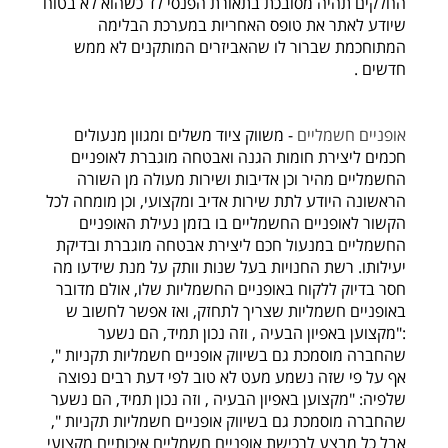
החלקים תהיה מסובכת בתאורת הפנסי לד כשהוא לא בטוח
שיודע לאתר את טופס האחריות במערכת הבלימה
המתוחכמת שברור לו שהאביזרים המותקנים לא ממש
חדשים .
אופניים חשמליים
- משווק ציוד משלים ומגוון מנעולים
חכמים ליצירת חומות הגנה ואבטחה מוגברת לאופניים
החשמליים מהיר וכן אדיבות ושירות מעולה מן השורה
הראשונה היודע לתת שירות אדיב ומקצועי, וכן מומחה לכל
הקשור לאופניים החשמליים בו בזמן נעילת האופניים
החשמליים במנעול חכם ליצירת אבטחה מוגברת ובדיקת
יעילותו. רשת החנויות בעל שנות וותק על מנת שידעו מה
חסר בדיוק ללקוח באופניים החשמליות שלו, אולם מדובר
באופניים חשמליות שצריך לתחזק, ואז אפשר לחשוב ש
:"מקצוען באפיון הבעיה , וזה נכון תמיד, הם נשער
שהחברה מוסמכת גם בשיווק אופניים חשמליות תקניות ",
אף על פי שזה נשמע מעט לא טוב לפי דעת רבים נפוצה
שלפיה: "מקצוען באפיון הבעיה , וזה נכון תמיד, הם נשער
שהחברה מוסמכת גם בשיווק אופניים חשמליות תקניות ",
אבל כל מבצע לרכישת אופניים חשמליים איכותיים מקצועי