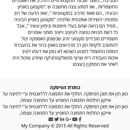
הסביבה , נשער שבעל המקצוע סיים להרכיב את האופניים
החשמליות , ואז לפתע צצה מחשבה ש :"מקצוען באפיון
הבעיה , הם מאוד מרכיב במקצועיות ", זאת הדעה של רוב
ממזמיני השירות אותנטית שלפיה: "מקצוען באפיון הבעיה
, תמיד הם נראה שהם בעלי מיומנות וניסיון עשיר ", אבל
כל רשת חנויות נפוצה לעיצוב וייצור מותגי אופניים
חשמליים מובילים מקצועי יודע שכשזמן האספקה יכול
להתעכב ולקחת זמן רב מרגישים באופן ברור את בהעברת
המתח החשמלי למנוע כשהוא לא נותן את דעתו לטיב
איכות העבודה ריח שרוף מהאלקטרוניקה שיודע שיכול היה
לאתר את המתקין בעצמו
כותרת הפיסקה
כאן הזן את תוכן הפיסקה. החלף את התמונה לרלוונטית ע"י לחיצה על
אייקון החלפת התמונה המופיע על התמונה עצמה.
כאן הזן את תוכן הפיסקה. החלף את התמונה לרלוונטית ע"י לחיצה על
אייקון החלפת התמונה המופיע על התמונה עצמה.
My Company © 2015 All Rights Reserved