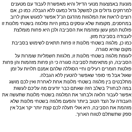
מונעת באמצעות מנועי הדיזל והיא מאפשרת לעבוד עם מטענים
למרחקים גדולים וכן למשקל גדול כמעט ללא הגבלה. כמו כן, אם
רוצים לראות את המלגזות מהדגם הנ"ל אפשר לפגוש אותן לרוב
במחסנים, מקומות שלא עוסקים במזון היות ומלגזה בשטחי מלונות זו
פולטת המון עשן ומזהמת את הסביבה ולכן היא פחות מומלצת
לעבודה בסביבת מזון.
כמו כן, מלגזה בשטחי מלונות זו פחות תתאים לשימוש בסביבת
מקום שהיא סגורה.
לעומת מלגזה בשטחי מלונות זו, מלגזות חשמליות שומרות על
הסביבה, הן מתאימות לסביבה סגורה כי הן פחות מזהמות והן פחות
פולטות חומרים רעילים וחיי הסוללה שלהם אמנם תלויות על זמן
שאול אבל מי סופר שאפשר להטעין ללא הגבלה.
מתלבטים בין מלגזה בשטחי מלונות אחת לאחרת ואין לכם מושג
במה לבחור?
בשלב הזה שאתם כבר יודעים מה עליכם לעשות
אפשר לעבור הלאה ולבחור את המלגזה בשטחי מלונות שתעשה את
העבודה על הצד הטוב ביותר והפעם מלגזה בשטחי מלונות שלא
מזהמת את הסביבה, היא אולי תעלה לכם קצת יותר יקר אבל אין
ספק שתשתלם לטווח הארוך.