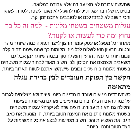
שתעשה עבורם לא חצי עבודה אלא עבודה במלואה.
בסיכומו של דבר עגלות יכולות להועיל לא מעט, לשפר, לסדר, לארגן
והכי חשוב לא לבזבז לכם או לסובבים אתכם זמן יקר.
עגלות משטחים בשטחי מלונות -
למה זה כל כך
נחוץ ומה כדי לעשות או לקנות?
מאחרי כל מפעל או עסק עומד הרצון לייצר תפוקה כמה שיותר מהר
ובטוח. הרעיון הוא לשלוח לכל מיני מקומות כך שהמשימה תהיה קלה
ונכונה יותר מתמיד. הרעיון הוא לחסוך בכמה שיותר זמן אבל גם
משאבים ולצמצם את הסיכון ולכן חשוב מאוד לבחור עגלות משטחים
בשטחי
מלונות בירושלים
נכונים שישמשו אתכם לטווח הארוך ביותר.
הקשר בין תפוקת העובדים לבין בחירת עגלה
מתאימה
כשהעובדים מגיעים ועובדים מדי יום ביומו פיזית ולא מצליחים לגבור
על כמות העבודה, לרוב הם מתעייפים ואז גם מגיעות הפציעות
וחלילה גם תאונות עבודה. רוצים שזה לא יקרה? עגלות משטחים
בשטחי מלונות נותנים את המענה הטוב ביותר, הן מונעות את כאב
הגב, את הפציעות והכי חשוב מסייעות לבצע את כל המשימות על
הצד הטוב והנכון ביותר.