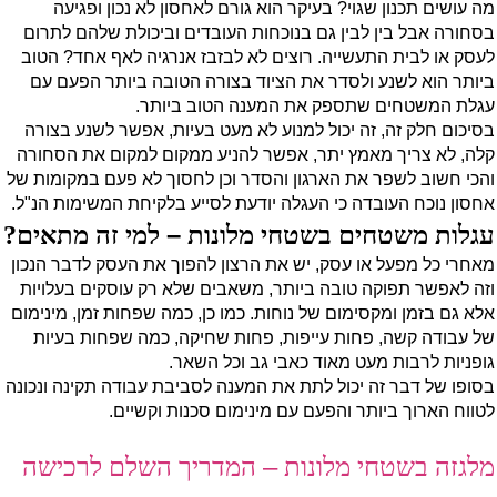
מה עושים תכנון שגוי? בעיקר הוא גורם לאחסון לא נכון ופגיעה
בסחורה אבל בין לבין גם בנוכחות העובדים וביכולת שלהם לתרום
לעסק או לבית התעשייה. רוצים לא לבזבז אנרגיה לאף אחד? הטוב
ביותר הוא לשנע ולסדר את הציוד בצורה הטובה ביותר הפעם עם
עגלת המשטחים שתספק את המענה הטוב ביותר.
בסיכום חלק זה, זה יכול למנוע לא מעט בעיות, אפשר לשנע בצורה
קלה, לא צריך מאמץ יתר, אפשר להניע ממקום למקום את הסחורה
והכי חשוב לשפר את הארגון והסדר וכן לחסוך לא פעם במקומות של
אחסון נוכח העובדה כי העגלה יודעת לסייע בלקיחת המשימות הנ"ל.
–
עגלות משטחים בשטחי מלונות
למי זה מתאים?
מאחרי כל מפעל או עסק, יש את הרצון להפוך את העסק לדבר הנכון
וזה לאפשר תפוקה טובה ביותר, משאבים שלא רק עוסקים בעלויות
אלא גם בזמן ומקסימום של נוחות. כמו כן, כמה שפחות זמן, מינימום
של עבודה קשה, פחות עייפות, פחות שחיקה, כמה שפחות בעיות
גופניות לרבות מעט מאוד כאבי גב וכל השאר.
בסופו של דבר זה יכול לתת את המענה לסביבת עבודה תקינה ונכונה
לטווח הארוך ביותר והפעם עם מינימום סכנות וקשיים.
–
מלגזה בשטחי מלונות
המדריך השלם לרכישה