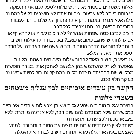
חשוב להבין כי המטרה הנכונה ביותר שעומדת מאחרי כל זה לבחור
עגלות משטחים בשטחי מלונות שיכולות לספק לכם את התפוקה
הגבוהה ביותר ללא ערעורן. מהיום אתם לא חושבים רק על כמה זה
עולה אלא אם זה באמת נותן את הפתרון המושלם ביותר לעבודה
בסביבה בריאה, בטוחה ומהירה לכל דבר.
רוצים לבזבז כמה שפחות אנרגיה? לא רוצים לעייף או להתעייף או
אפילו להרגיש שהגב כאוב או כואב? בעת בחירת העגלות חשוב
ביותר לבחור את הדבר הטוב ביותר שיעשה את העבודה ועל הדרך
יספק את המענה המלא.
אז ראשית, חשוב מאוד לבחור עגלות משטחים בשטחי מלונות
שאפשר לא רק להשתמש בהן אלא גם לאחסן אותן בצורה חופשית
מבלי ששום דבר יתפוס לכם מקום. כמה קל זה יכול להיות עכשיו זה
בעיקר תלוי בכם.
הקשר בין עובדים איכותיים לבין עגלות משטחים
בשטחי מלונות
בחירת עגלות טובות משמע עגלות שאותן מפעילות עובדים איכותיים
במכשירים שלא מבזבזים להם שום דבר, ללא אנרגיה מיותרת וללא
כאב או סכנה לפציעה כזו או אחרת.
מיותר לציין כי עובדים איכותיים רוצים את הטוב ביותר וכדי למנוע
מעצמם בעיה או תקלה כזו או אחרת, חשוב לבחור את העגלה