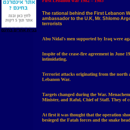
First
Lebanon
war 1982 – 1985
The rational behind the First
Lebanon
Wa
ambassador to the U.K, Mr. Shlomo Argo
terrorists
בניית אתרים בחינם
Abu Nidal's men supported by
Iraq
were aga
Inspite of the cease-fire agreement in June 
intimidating.
Terrorist attacks originating from the north a
Lebanon
War.
Targets changed during the War. Menachem B
Minister, and Raful, Chief of Staff. They of
At first it was thought that the operation sh
besieged the Fatah forces and the snake he