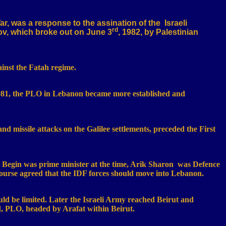
r, was a response to the assination of the
Israeli
rd
v, which broke out on June 3
, 1982, by Palestinian
inst the Fatah regime.
1981, the PLO in
Lebanon
became more established and
nd missile attacks on the Galilee settlements, preceded the First
egin was prime minister at the time, Arik Sharon
was Defence
 course agreed that the IDF forces should move into
Lebanon
.
ould be limited. Later the Israeli Army reached
Beirut
and
ad, PLO, headed by Arafat within
Beirut
.