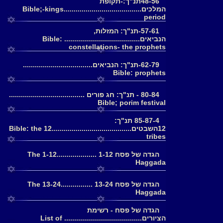
48-56תנ"ך:-תקופת
המלכים.......................................Bible;-kings
period
57-61-תנ"ך: המזלות,
הנביאים...................................... Bible:
constellations- the prophets
62-79-תנ"ך: הנביאים...................................
Bible: prophets
80-84 - תנ"ך: חג פורים ......................................
Bible; porim festival
85-87-4 תנ"ך:
12השבטים........................................Bible: the 12
tribes
הגדה של פסח 1-12 ....................1-12 The
Haggada
הגדה של פסח 13-24 ................13-24 The
Haggada
הגדה של פסח - רשימת
הציורים....................................... List of