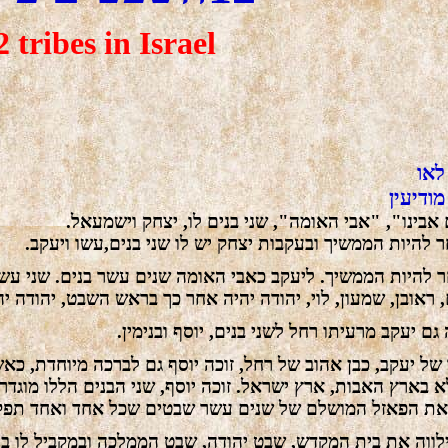
 tribes in Israel
לאו
ודיעין
"בינו", "אבי האומה", שני בנים לו, יצחק וישמעאל
חר להיות הממשיך ובעקבות יצחק יש לו שני בנים,עשו ויעקב
ר להיות הממשיך. ליעקב כאבי האומה שנים עשר בנים. שני עש
, ראובן, שמעון, לוי, יהודה יהיה אחר כך בראש השבט, יהודה 
ה גם יעקב מרעיתו רחל לשני בנים, יוסף ובנימין
 של יעקב, כבן אהוב של רחל, זוכה יוסף גם לברכה מיוחדת, כאש
א בארץ האבות, ארץ ישראל. זוכה יוסף, שני הבנים הללו מוג
את הפאזל המושלם של שנים עשר שבטים שכל אחד ואחד תפקי
 ילווה את בית המקדש, שבט יהודה, שבט הממלכה ובמקביל לו 