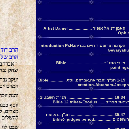
האמן דניאל אופיר .................... Artist Daniel
Ophir
הקדמה פרופסור חיים גבריהוIntroduction Pr.H.
הרב דוד 
Gevaryahu
הרב של מ
ציורי התנ"ך................................ Bible
אברהם א.
paintings
יצחק נב.
יעקב נבח
1-15 תנ"ך :הבריאה,אברהם,יוסף................Bible
creation-Abraham-Joseph
המרכזיים.
והנה זוכ.
16-34 ........................................ תנ"ך: השבטים,
יציאת מצרים...... Bible 12 tribes-Exodus
יוסף כבנו
מצרים, ל
35-47...................................... תנ"ך:-תקופת
להשלים .
השופטים................Bible:- judges period
שבט לוי.