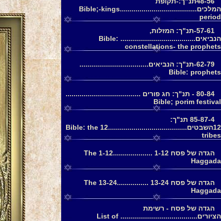
48-56תנ"ך:-תקופת
המלכים.......................................Bible;-kings
period
57-61-תנ"ך: המזלות,
הנביאים...................................... Bible:
constellations- the prophets
62-79-תנ"ך: הנביאים...................................
Bible: prophets
80-84 - תנ"ך: חג פורים ......................................
Bible; porim festival
85-87-4 תנ"ך:
12השבטים........................................Bible: the 12
tribes
הגדה של פסח 1-12 ....................1-12 The
Haggada
הגדה של פסח 13-24 ................13-24 The
Haggada
הגדה של פסח - רשימת
הציורים....................................... List of