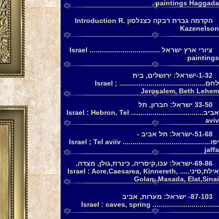
paintings Haggada
הקדמה גברת רבקה כצנלסון Introduction R.
Kazenelson
ציורי ארץ ישראל .................................... Israel
paintings
1-32-ישראל: ירושלים, בית
לחם............................................ Israel ;
Jerosalem, Beth Lehem
33-50 ישראל: חברון, תל
אביב..................................... Israel : Hebron, Tel
aviv
51-68-ישראל: תל אביב -
יפו............................................. Israel ; Tel aviiv
jaffa
69-86-ישראל: עכו,קיסריה, כינרת,גולן, מצדה,
אילת,סיני..... Israel : Acre,Caesarea, Kinnereth,
Golan, Masada, Elat,Sinai
87-103- ישראל: מערות, אביב
.................................. Israel : caves, spring